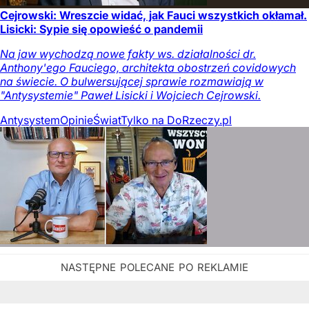
Cejrowski: Wreszcie widać, jak Fauci wszystkich okłamał.
Lisicki: Sypie się opowieść o pandemii
Na jaw wychodzą nowe fakty ws. działalności dr.
Anthony'ego Fauciego, architekta obostrzeń covidowych
na świecie. O bulwersującej sprawie rozmawiają w
"Antysystemie" Paweł Lisicki i Wojciech Cejrowski.
Antysystem
Opinie
Świat
Tylko na DoRzeczy.pl