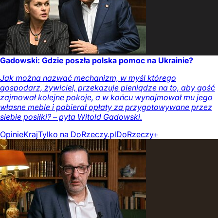
Gadowski: Gdzie poszła polska pomoc na Ukrainie?
Jak można nazwać mechanizm, w myśl którego
gospodarz, żywiciel, przekazuje pieniądze na to, aby gość
zajmował kolejne pokoje, a w końcu wynajmował mu jego
własne meble i pobierał opłaty za przygotowywane przez
siebie posiłki? – pyta Witold Gadowski.
Opinie
Kraj
Tylko na DoRzeczy.pl
DoRzeczy+