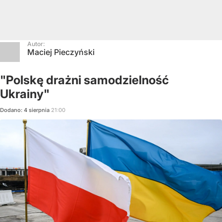
Autor:
Maciej Pieczyński
"Polskę drażni samodzielność
Ukrainy"
Dodano:
4
sierpnia
21:00