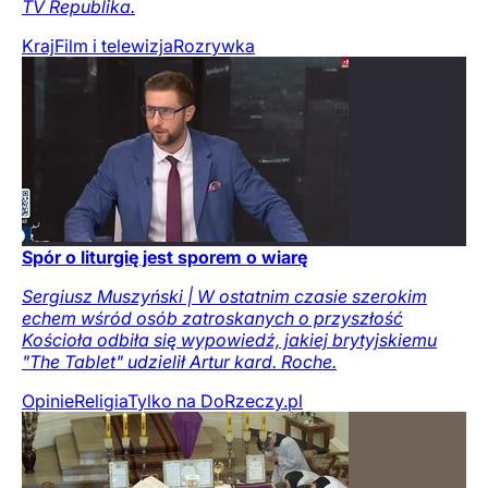
TV Republika.
Kraj
Film i telewizja
Rozrywka
Spór o liturgię jest sporem o wiarę
Sergiusz Muszyński | W ostatnim czasie szerokim
echem wśród osób zatroskanych o przyszłość
Kościoła odbiła się wypowiedź, jakiej brytyjskiemu
"The Tablet" udzielił Artur kard. Roche.
Opinie
Religia
Tylko na DoRzeczy.pl