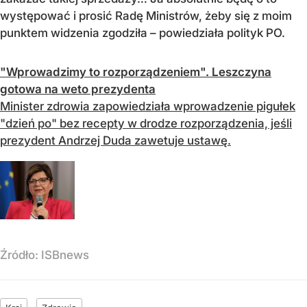
występować i prosić Radę Ministrów, żeby się z moim
punktem widzenia zgodziła – powiedziała polityk PO.
"Wprowadzimy to rozporządzeniem". Leszczyna
gotowa na weto prezydenta
Minister zdrowia zapowiedziała wprowadzenie pigułek
"dzień po" bez recepty w drodze rozporządzenia, jeśli
prezydent Andrzej Duda zawetuje ustawę.
Źródło:
ISBnews