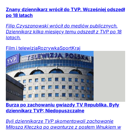
Znany dziennikarz wrócił do TVP. Wcześniej odszedł
po 18 latach
Filip Czyszanowski wrócił do mediów publicznych.
Dziennikarz kilka miesięcy temu odszedł z TVP po 18
latach.
Film i telewizja
Rozrywka
Sport
Kraj
Burza po zachowaniu gwiazdy TV Republika. Były
dziennikarz TVP: Niedopuszczalne
Byli dziennikarze TVP skomentowali zachowanie
Miłosza Kłeczka po awanturze z posłem Wnukiem w