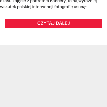
czasu zdjęcie z portretem Bandery, to najwyraźniej
wskutek polskiej interwencji fotografię usunął.
CZYTAJ DALEJ