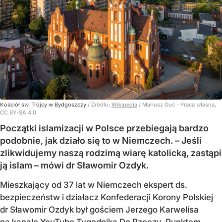
Kościół św. Trójcy w Bydgoszczy
/ Źródło:
Wikipedia
/
Mariusz Guć - Praca własna,
CC BY-SA 4.0
Początki islamizacji w Polsce przebiegają bardzo
podobnie, jak działo się to w Niemczech. – Jeśli
zlikwidujemy naszą rodzimą wiarę katolicką, zastąpi
ją islam – mówi dr Sławomir Ozdyk.
Mieszkający od 37 lat w Niemczech ekspert ds.
bezpieczeństw i działacz Konfederacji Korony Polskiej
dr Sławomir Ozdyk był gościem Jerzego Karwelisa
na kanale YouTube Tygodnika Do Rzeczy. Punktem