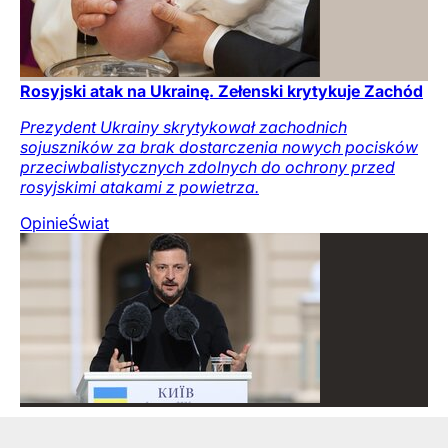
Rosyjski atak na Ukrainę. Zełenski krytykuje Zachód
Prezydent Ukrainy skrytykował zachodnich
sojuszników za brak dostarczenia nowych pocisków
przeciwbalistycznych zdolnych do ochrony przed
rosyjskimi atakami z powietrza.
Opinie
Świat