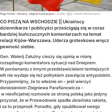
Flagi Polski i Ukrainy, zdjęcie ilustracyjne
/ Źródło:
PAP
/
Darek Delmanowicz
CO PISZĄ NA WSCHODZIE || Ukraińscy
dziennikarze i publicyści prześcigają się w coraz
bardziej buńczucznych komentarzach na temat
relacji Kijów-Warszawa. Uderza groteskowa wręcz
pewność siebie.
Gen. Walerij Załużny cieszy się opinią w miarę
rozsądnego komentatora sytuacji nad Dnieprem.
W porównaniu z innymi przedstawicielami tamtejszych
elit nie wydaje się też politykiem zawzięcie antypolskim.
Przypomnijmy, że to właśnie on – jeśli wierzyć
doniesieniom Zbigniewa Parafianowicza –
w nieoficjalnej rozmowie ze stroną polską jako jedyny
przyznał, że w Przewodowie spadła ukraińska rakieta,
i za to przeprosił. Ponadto, gdy opublikował swego