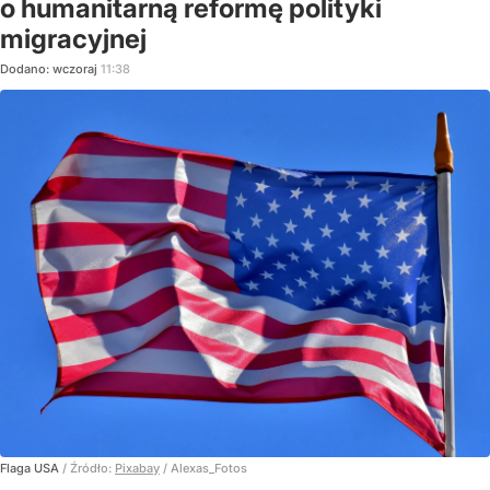
o humanitarną reformę polityki
migracyjnej
Dodano:
wczoraj
11:38
Flaga USA
/ Źródło:
Pixabay
/
Alexas_Fotos