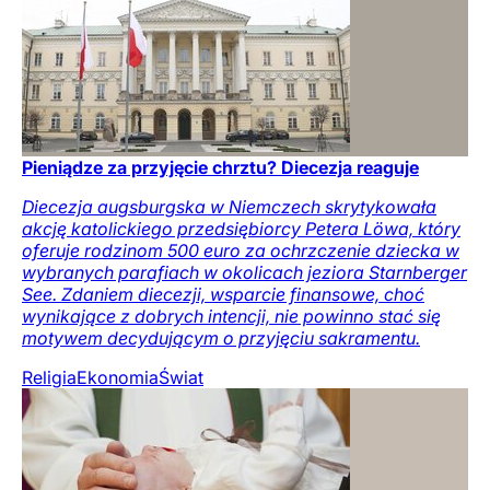
Pieniądze za przyjęcie chrztu? Diecezja reaguje
Diecezja augsburgska w Niemczech skrytykowała
akcję katolickiego przedsiębiorcy Petera Löwa, który
oferuje rodzinom 500 euro za ochrzczenie dziecka w
wybranych parafiach w okolicach jeziora Starnberger
See. Zdaniem diecezji, wsparcie finansowe, choć
wynikające z dobrych intencji, nie powinno stać się
motywem decydującym o przyjęciu sakramentu.
Religia
Ekonomia
Świat