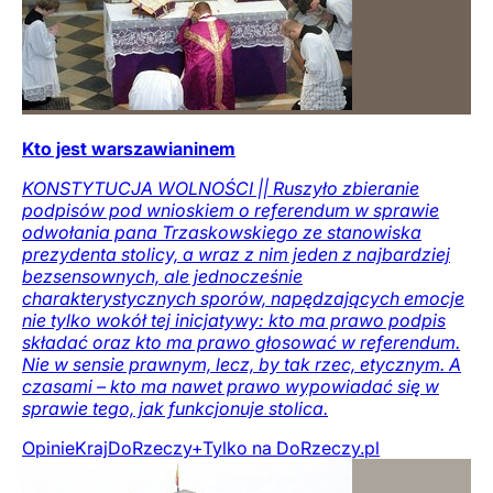
Kto jest warszawianinem
KONSTYTUCJA WOLNOŚCI || Ruszyło zbieranie
podpisów pod wnioskiem o referendum w sprawie
odwołania pana Trzaskowskiego ze stanowiska
prezydenta stolicy, a wraz z nim jeden z najbardziej
bezsensownych, ale jednocześnie
charakterystycznych sporów, napędzających emocje
nie tylko wokół tej inicjatywy: kto ma prawo podpis
składać oraz kto ma prawo głosować w referendum.
Nie w sensie prawnym, lecz, by tak rzec, etycznym. A
czasami – kto ma nawet prawo wypowiadać się w
sprawie tego, jak funkcjonuje stolica.
Opinie
Kraj
DoRzeczy+
Tylko na DoRzeczy.pl