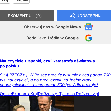
Kraj
Zdrowie
SKOMENTUJ
UDOSTĘPNIJ
9
Obserwuj nas
w
Google News
Dodaj jako
źródło w Google
Nauczyciele z łapanki, czyli katastrofa oświatowa
po polsku
SIŁĄ RZECZY || W Polsce pracuje w sumie nieco ponad 700
tys. nauczycieli, a po przeliczeniu na "pełne etaty
nauczycielskie" – nieco ponad 500 tys. A ilu brakuje?
Opinie
Ekonomia
Kraj
DoRzeczy+
Tylko na DoRzeczy.pl