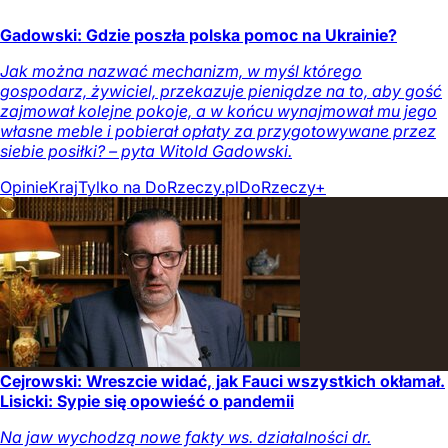
Gadowski: Gdzie poszła polska pomoc na Ukrainie?
Jak można nazwać mechanizm, w myśl którego
gospodarz, żywiciel, przekazuje pieniądze na to, aby gość
zajmował kolejne pokoje, a w końcu wynajmował mu jego
własne meble i pobierał opłaty za przygotowywane przez
siebie posiłki? – pyta Witold Gadowski.
Opinie
Kraj
Tylko na DoRzeczy.pl
DoRzeczy+
Cejrowski: Wreszcie widać, jak Fauci wszystkich okłamał.
Lisicki: Sypie się opowieść o pandemii
Na jaw wychodzą nowe fakty ws. działalności dr.