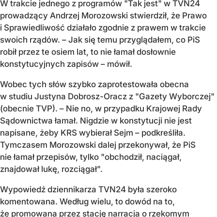
W trakcie jednego z programów "Tak jest" w TVN24
prowadzący Andrzej Morozowski stwierdził, że Prawo
i Sprawiedliwość działało zgodnie z prawem w trakcie
swoich rządów. – Jak się temu przyglądałem, co PiS
robił przez te osiem lat, to nie łamał dosłownie
konstytucyjnych zapisów – mówił.
Wobec tych słów szybko zaprotestowała obecna
w studiu Justyna Dobrosz-Oracz z "Gazety Wyborczej"
(obecnie TVP). – Nie no, w przypadku Krajowej Rady
Sądownictwa łamał. Nigdzie w konstytucji nie jest
napisane, żeby KRS wybierał Sejm – podkreśliła.
Tymczasem Morozowski dalej przekonywał, że PiS
nie łamał przepisów, tylko "obchodził, naciągał,
znajdował lukę, rozciągał".
Wypowiedź dziennikarza TVN24 była szeroko
komentowana. Według wielu, to dowód na to,
że promowana przez stację narracja o rzekomym