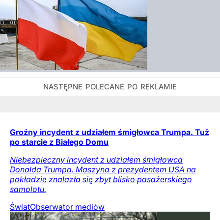
Groźny incydent z udziałem śmigłowca Trumpa. Tuż
po starcie z Białego Domu
Niebezpieczny incydent z udziałem śmigłowca
Donalda Trumpa. Maszyna z prezydentem USA na
pokładzie znalazła się zbyt blisko pasażerskiego
samolotu.
Świat
Obserwator mediów