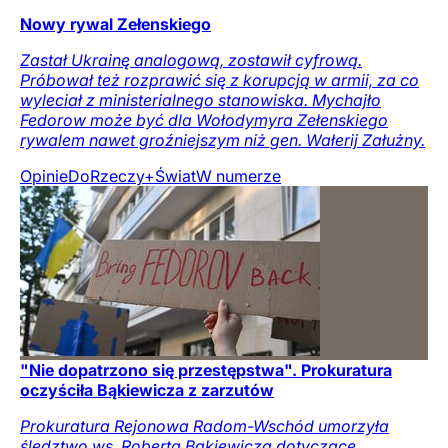
Nowy rywal Zełenskiego
Zastał Ukrainę analogową, zostawił cyfrową.
Próbował też rozprawić się z korupcją w armii, za co
wyleciał z ministerialnego stanowiska. Mychajło
Fedorow może być dla Wołodymyra Zełenskiego
rywalem nawet groźniejszym niż gen. Wałerij Załużny.
Opinie
DoRzeczy+
Świat
W numerze
"Nie dopatrzono się przestępstwa". Prokuratura
oczyściła Bąkiewicza z zarzutów
Prokuratura Rejonowa Radom-Wschód umorzyła
śledztwo ws. Roberta Bąkiewicza dotyczące