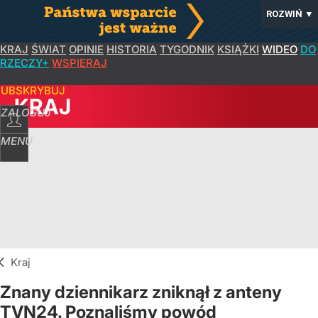
ROZWIŃ
▼
KRAJ
ŚWIAT
OPINIE
HISTORIA
TYGODNIK
KSIĄŻKI
WIDEO
DO
RZECZY+
WSPIERAJ
SUBSKRYBUJ
KRAJ
ZALOGUJ
MENU
Kraj
Znany dziennikarz zniknął z anteny
TVN24. Poznaliśmy powód