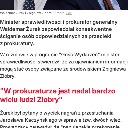
Waldemar Żurek i Zbigniew Ziobro
/ Źródło:
PAP
Minister sprawiedliwości i prokurator generalny
Waldemar Żurek zapowiedział konsekwentne
ściganie osób odpowiedzialnych za przecieki
z prokuratury.
W rozmowie w programie "Gość Wydarzeń" minister
sprawiedliwości stwierdził, że za ujawnianiem informacji
mogą stać osoby związane ze środowiskiem Zbigniewa
Ziobry.
"W prokuraturze jest nadal bardzo
wielu ludzi Ziobry"
Żurek był pytany o wyciek nagrań z przesłuchania
Jarosława Kaczyńskiego w sprawie tzw. dwóch wież.
Prowadzący zauważył, że "panuje takie przekonanie,