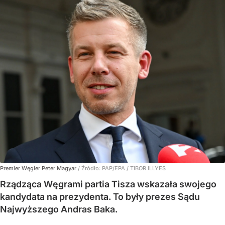
Premier Węgier Peter Magyar
/ Źródło:
PAP/EPA
/
TIBOR ILLYES
Rządząca Węgrami partia Tisza wskazała swojego
kandydata na prezydenta. To były prezes Sądu
Najwyższego Andras Baka.