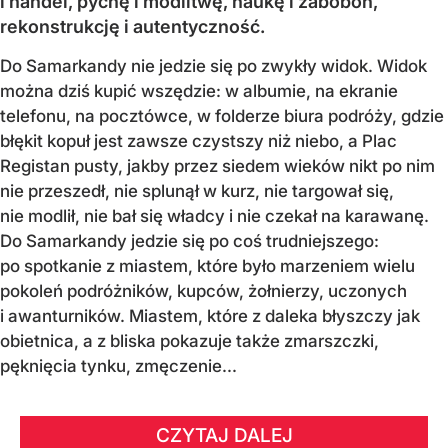
i handel, pychę i modlitwę, naukę i zabobon,
rekonstrukcję i autentyczność.
Do Samarkandy nie jedzie się po zwykły widok. Widok
można dziś kupić wszędzie: w albumie, na ekranie
telefonu, na pocztówce, w folderze biura podróży, gdzie
błękit kopuł jest zawsze czystszy niż niebo, a Plac
Registan pusty, jakby przez siedem wieków nikt po nim
nie przeszedł, nie splunął w kurz, nie targował się,
nie modlił, nie bał się władcy i nie czekał na karawanę.
Do Samarkandy jedzie się po coś trudniejszego:
po spotkanie z miastem, które było marzeniem wielu
pokoleń podróżników, kupców, żołnierzy, uczonych
i awanturników. Miastem, które z daleka błyszczy jak
obietnica, a z bliska pokazuje także zmarszczki,
pęknięcia tynku, zmęczenie...
CZYTAJ DALEJ