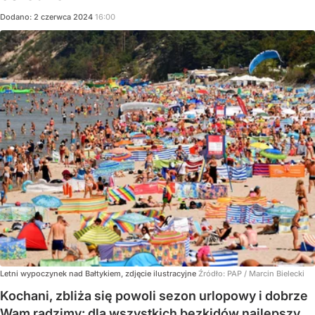
Dodano:
2
czerwca
2024
16:00
Letni wypoczynek nad Bałtykiem, zdjęcie ilustracyjne
Źródło:
PAP
/
Marcin Bielecki
Kochani, zbliża się powoli sezon urlopowy i dobrze
Wam radzimy: dla wszystkich bezkidów najlepszy