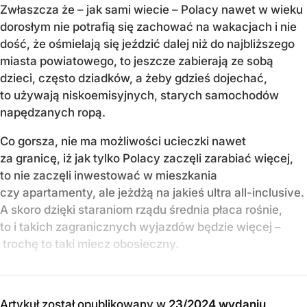
Zwłaszcza że – jak sami wiecie – Polacy nawet w wieku
dorosłym nie potrafią się zachować na wakacjach i nie
dość, że ośmielają się jeździć dalej niż do najbliższego
miasta powiatowego, to jeszcze zabierają ze sobą
dzieci, często dziadków, a żeby gdzieś dojechać,
to używają niskoemisyjnych, starych samochodów
napędzanych ropą.
Co gorsza, nie ma możliwości ucieczki nawet
za granicę, iż jak tylko Polacy zaczęli zarabiać więcej,
to nie zaczęli inwestować w mieszkania
czy apartamenty, ale jeżdżą na jakieś ultra all-inclusive.
A skoro dzięki staraniom rządu średnia płaca rośnie,
to i takich zagranicznych wyjazdów będzie więcej –
trochę to taki miecz obosieczny.
Artykuł został opublikowany w
23/2024 wydaniu