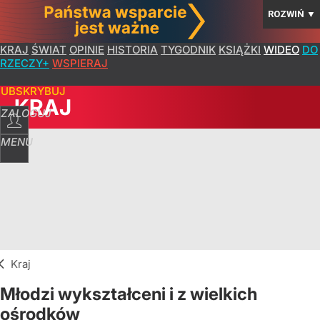
ROZWIŃ
▼
KRAJ
ŚWIAT
OPINIE
HISTORIA
TYGODNIK
KSIĄŻKI
WIDEO
DO
RZECZY+
WSPIERAJ
SUBSKRYBUJ
KRAJ
ZALOGUJ
MENU
Kraj
Młodzi wykształceni i z wielkich
ośrodków