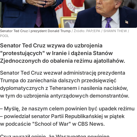
Senator Ted Cruz i prezydent Donald Trump
/ Źródło:
PAP/EPA
/
SHAWN THEW /
POOL
Senator Ted Cruz wzywa do uzbrojenia
"protestujących" w Iranie i dążenia Stanów
Zjednoczonych do obalenia reżimu ajatollahów.
Senator Ted Cruz wezwał administrację prezydenta
Trumpa do zaniechania dalszych przedsięwzięć
dyplomatycznych z Teheranem i nasilenia nacisków,
w tym do uzbrojenia antyrządowych demonstrantów.
– Myślę, że naszym celem powinien być upadek reżimu
– powiedział senator Partii Republikańskiej w piątek
w podcaście "School of War" w CBS News.
Cruz wyraził opinię, że Waszyngton powinien