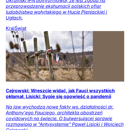
Ukraiński IPN poinformował, że jest zgoda na
przeprowadzenie ekshumacji polskich ofiar
ludobójstwa wołyńskiego w Hucie Pieniackiej i
Ugłach.
Kraj
Świat
Cejrowski: Wreszcie widać, jak Fauci wszystkich
okłamał. Lisicki: Sypie się opowieść o pandemii
Na jaw wychodzą nowe fakty ws. działalności dr.
Anthony'ego Fauciego, architekta obostrzeń
covidowych na świecie. O bulwersującej sprawie
rozmawiają w "Antysystemie" Paweł Lisicki i Wojciech
Cejrowski.