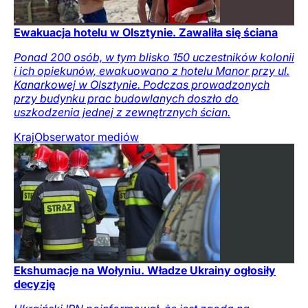
Ewakuacja hotelu w Olsztynie. Zawaliła się ściana
Ponad 200 osób, w tym blisko 150 uczestników kolonii
i ich opiekunów, ewakuowano z hotelu Manor przy ul.
Kanarkowej w Olsztynie. Podczas prowadzonych
przy budynku prac budowlanych doszło do
uszkodzenia jednej z zewnętrznych ścian.
Kraj
Obserwator mediów
Ekshumacje na Wołyniu. Władze Ukrainy ogłosiły
decyzję