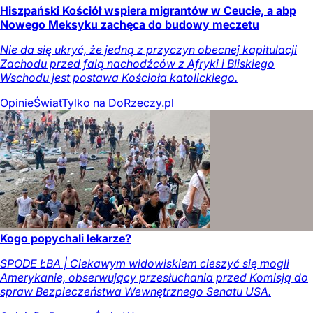
Hiszpański Kościół wspiera migrantów w Ceucie, a abp
Nowego Meksyku zachęca do budowy meczetu
Nie da się ukryć, że jedną z przyczyn obecnej kapitulacji
Zachodu przed falą nachodźców z Afryki i Bliskiego
Wschodu jest postawa Kościoła katolickiego.
Opinie
Świat
Tylko na DoRzeczy.pl
Kogo popychali lekarze?
SPODE ŁBA | Ciekawym widowiskiem cieszyć się mogli
Amerykanie, obserwujący przesłuchania przed Komisją do
spraw Bezpieczeństwa Wewnętrznego Senatu USA.