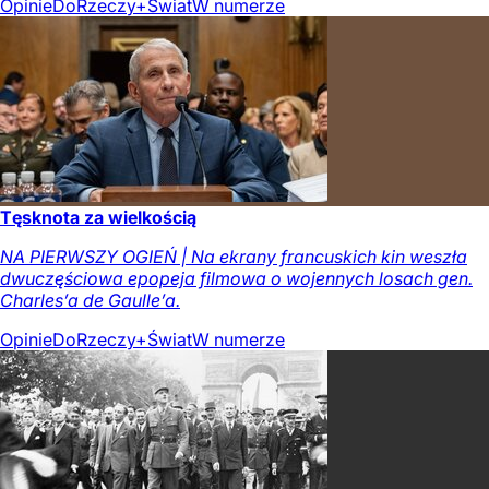
Opinie
DoRzeczy+
Świat
W numerze
Tęsknota za wielkością
NA PIERWSZY OGIEŃ | Na ekrany francuskich kin weszła
dwuczęściowa epopeja filmowa o wojennych losach gen.
Charles’a de Gaulle’a.
Opinie
DoRzeczy+
Świat
W numerze