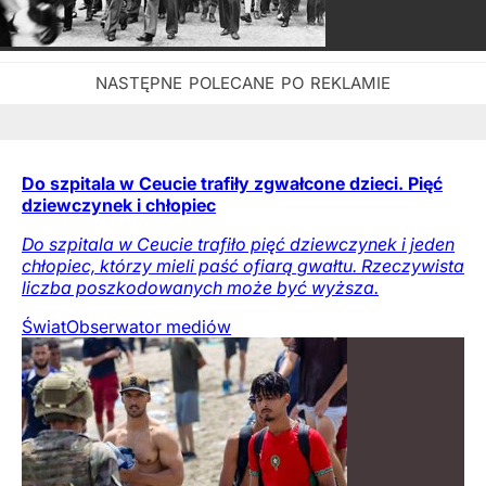
Do szpitala w Ceucie trafiły zgwałcone dzieci. Pięć
dziewczynek i chłopiec
Do szpitala w Ceucie trafiło pięć dziewczynek i jeden
chłopiec, którzy mieli paść ofiarą gwałtu. Rzeczywista
liczba poszkodowanych może być wyższa.
Świat
Obserwator mediów