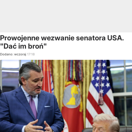
Prowojenne wezwanie senatora USA.
"Dać im broń"
Dodano:
wczoraj
17:18