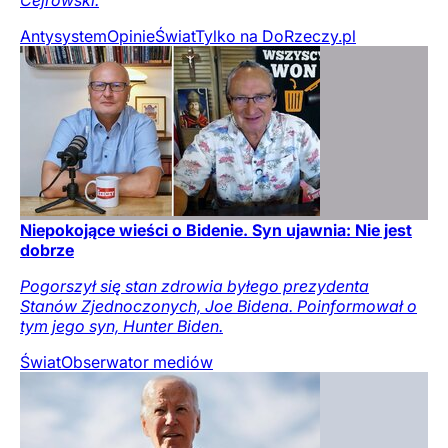
Antysystem
Opinie
Świat
Tylko na DoRzeczy.pl
Niepokojące wieści o Bidenie. Syn ujawnia: Nie jest
dobrze
Pogorszył się stan zdrowia byłego prezydenta
Stanów Zjednoczonych, Joe Bidena. Poinformował o
tym jego syn, Hunter Biden.
Świat
Obserwator mediów