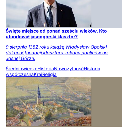
Święte miejsce od ponad sześciu wieków. Kto
ufundował jasnogórski klasztor?
9 sierpnia 1382 roku książę Władysław Opolski
dokonał fundacji klasztoru zakonu paulinów na
Jasnej Górze.
Średniowiecze
Historia
Nowożytność
Historia
współczesna
Kraj
Religia