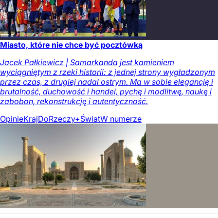
Miasto, które nie chce być pocztówką
Jacek Pałkiewicz | Samarkanda jest kamieniem
wyciągniętym z rzeki historii: z jednej strony wygładzonym
przez czas, z drugiej nadal ostrym. Ma w sobie elegancję i
brutalność, duchowość i handel, pychę i modlitwę, naukę i
zabobon, rekonstrukcję i autentyczność.
Opinie
Kraj
DoRzeczy+
Świat
W numerze