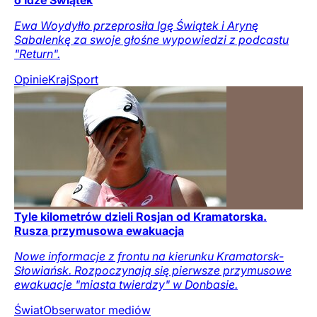
o Idze Świątek
Ewa Woydyłło przeprosiła Igę Świątek i Arynę
Sabalenkę za swoje głośne wypowiedzi z podcastu
"Return".
Opinie
Kraj
Sport
Tyle kilometrów dzieli Rosjan od Kramatorska.
Rusza przymusowa ewakuacja
Nowe informacje z frontu na kierunku Kramatorsk-
Słowiańsk. Rozpoczynają się pierwsze przymusowe
ewakuacje "miasta twierdzy" w Donbasie.
Świat
Obserwator mediów