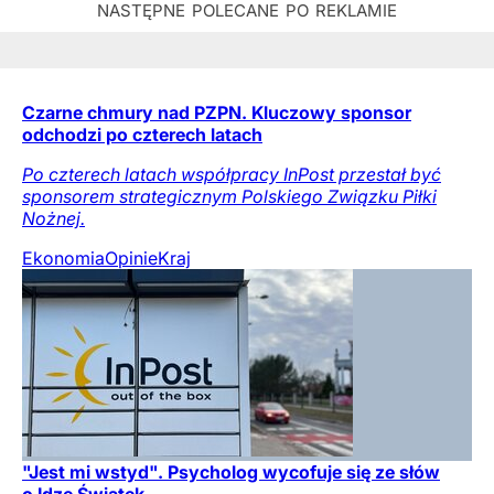
Czarne chmury nad PZPN. Kluczowy sponsor
odchodzi po czterech latach
Po czterech latach współpracy InPost przestał być
sponsorem strategicznym Polskiego Związku Piłki
Nożnej.
Ekonomia
Opinie
Kraj
"Jest mi wstyd". Psycholog wycofuje się ze słów