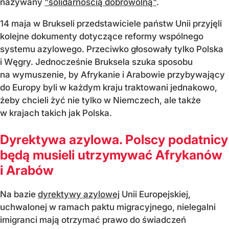
nazywany
"solidarnością dobrowolną"
.
14 maja w Brukseli przedstawiciele państw Unii przyjęli
kolejne dokumenty dotyczące reformy wspólnego
systemu azylowego. Przeciwko głosowały tylko Polska
i Węgry. Jednocześnie Bruksela szuka sposobu
na wymuszenie, by Afrykanie i Arabowie przybywający
do Europy byli w każdym kraju traktowani jednakowo,
żeby chcieli żyć nie tylko w Niemczech, ale także
w krajach takich jak Polska.
Dyrektywa azylowa. Polscy podatnicy
będą musieli utrzymywać Afrykanów
i Arabów
Na bazie
dyrektywy azylowej
Unii Europejskiej,
uchwalonej w ramach paktu migracyjnego, nielegalni
imigranci mają otrzymać prawo do świadczeń