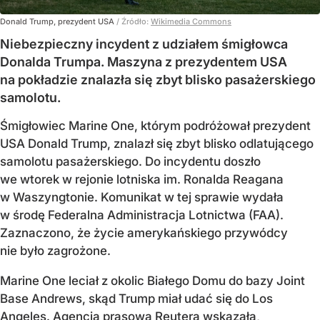
Donald Trump, prezydent USA
/ Źródło:
Wikimedia Commons
Niebezpieczny incydent z udziałem śmigłowca
Donalda Trumpa. Maszyna z prezydentem USA
na pokładzie znalazła się zbyt blisko pasażerskiego
samolotu.
Śmigłowiec Marine One, którym podróżował prezydent
USA Donald Trump, znalazł się zbyt blisko odlatującego
samolotu pasażerskiego. Do incydentu doszło
we wtorek w rejonie lotniska im. Ronalda Reagana
w Waszyngtonie. Komunikat w tej sprawie wydała
w środę Federalna Administracja Lotnictwa (FAA).
Zaznaczono, że życie amerykańskiego przywódcy
nie było zagrożone.
Marine One leciał z okolic Białego Domu do bazy Joint
Base Andrews, skąd Trump miał udać się do Los
Angeles. Agencja prasowa Reutera wskazała,