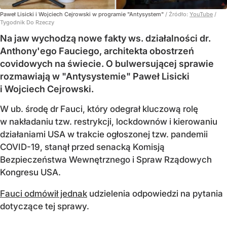
Paweł Lisicki i Wojciech Cejrowski w programie "Antysystem"
/ Źródło:
YouTube
/
Tygodnik Do Rzeczy
Na jaw wychodzą nowe fakty ws. działalności dr.
Anthony'ego Fauciego, architekta obostrzeń
covidowych na świecie. O bulwersującej sprawie
rozmawiają w "Antysystemie" Paweł Lisicki
i Wojciech Cejrowski.
W ub. środę dr Fauci, który odegrał kluczową rolę
w nakładaniu tzw. restrykcji, lockdownów i kierowaniu
działaniami USA w trakcie ogłoszonej tzw. pandemii
COVID-19, stanął przed senacką Komisją
Bezpieczeństwa Wewnętrznego i Spraw Rządowych
Kongresu USA.
Fauci odmówił jednak
udzielenia odpowiedzi na pytania
dotyczące tej sprawy.