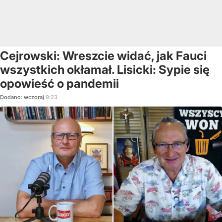
Cejrowski: Wreszcie widać, jak Fauci
wszystkich okłamał. Lisicki: Sypie się
opowieść o pandemii
Dodano:
wczoraj
9:23