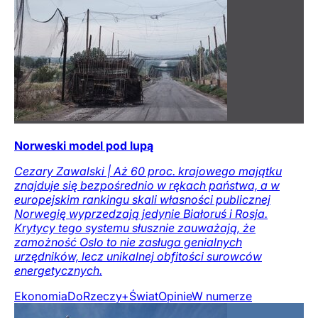
Norweski model pod lupą
Cezary Zawalski | Aż 60 proc. krajowego majątku
znajduje się bezpośrednio w rękach państwa, a w
europejskim rankingu skali własności publicznej
Norwegię wyprzedzają jedynie Białoruś i Rosja.
Krytycy tego systemu słusznie zauważają, że
zamożność Oslo to nie zasługa genialnych
urzędników, lecz unikalnej obfitości surowców
energetycznych.
Ekonomia
DoRzeczy+
Świat
Opinie
W numerze