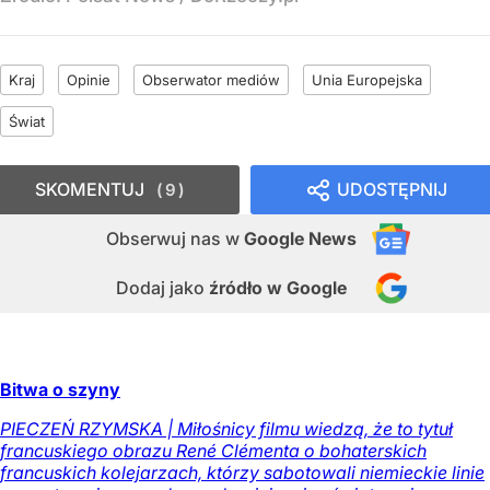
Kraj
Opinie
Obserwator mediów
Unia Europejska
Świat
SKOMENTUJ
UDOSTĘPNIJ
9
Obserwuj nas
w
Google News
Dodaj jako
źródło w Google
Bitwa o szyny
PIECZEŃ RZYMSKA | Miłośnicy filmu wiedzą, że to tytuł
francuskiego obrazu René Clémenta o bohaterskich
francuskich kolejarzach, którzy sabotowali niemieckie linie