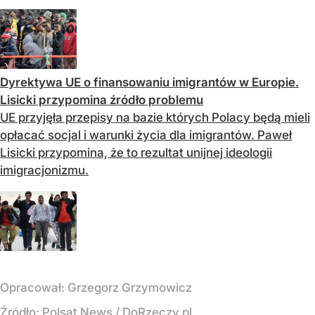
Dyrektywa UE o finansowaniu imigrantów w Europie.
Lisicki przypomina źródło problemu
UE przyjęła przepisy na bazie których Polacy będą mieli
opłacać socjal i warunki życia dla imigrantów. Paweł
Lisicki przypomina, że to rezultat unijnej ideologii
imigracjonizmu.
Opracował:
Grzegorz Grzymowicz
Źródło:
Polsat News
/
DoRzeczy.pl