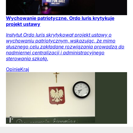
Wychowanie patriotyczne. Ordo Iuris krytykuje
projekt ustawy
Instytut Ordo Iuris skrytykował projekt ustawy o
wychowaniu patriotycznym, wskazując, że mimo
słusznego celu zakładane rozwiązania prowadzą do
nadmiernej centralizacji i administracyjnego
sterowania szkołą.
Opinie
Kraj