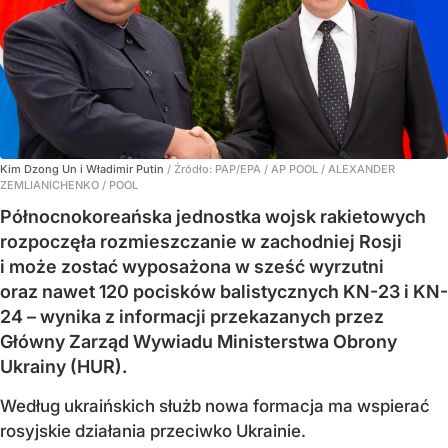
Kim Dzong Un i Władimir Putin
/ Źródło:
PAP/EPA
/
AP POOL / ALEXANDER
ZEMLIANICHENKO / POOL
Północnokoreańska jednostka wojsk rakietowych
rozpoczęła rozmieszczanie w zachodniej Rosji
i może zostać wyposażona w sześć wyrzutni
oraz nawet 120 pocisków balistycznych KN-23 i KN-
24 – wynika z informacji przekazanych przez
Główny Zarząd Wywiadu Ministerstwa Obrony
Ukrainy (HUR).
Według ukraińskich służb nowa formacja ma wspierać
rosyjskie działania przeciwko Ukrainie.