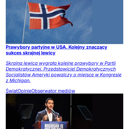
Prawybory partyjne w USA. Kolejny znaczący
sukces skrajnej lewicy
Skrajna lewica wygrała kolejne prawybory w Partii
Demokratycznej. Przedstawiciel Demokratycznych
Socjalistów Ameryki powalczy o miejsce w Kongresie
z Michigan.
Świat
Opinie
Obserwator mediów