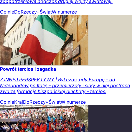
zaopatrzeniowe podczas drugiej wojny światowej.
Opinie
DoRzeczy+
Świat
W numerze
Powrót tercios i zagadka
Z INNEJ PERSPEKTYWY | Był czas, gdy Europę – od
Niderlandów po Italię – przemierzały i siały w niej postrach
zwarte formacje hiszpańskiej piechoty – tercios.
Opinie
Kraj
DoRzeczy+
Świat
W numerze