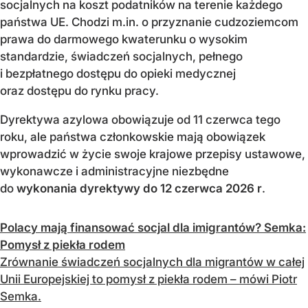
socjalnych na koszt podatników na terenie każdego
państwa UE. Chodzi m.in. o przyznanie cudzoziemcom
prawa do darmowego kwaterunku o wysokim
standardzie, świadczeń socjalnych, pełnego
i bezpłatnego dostępu do opieki medycznej
oraz dostępu do rynku pracy.
Dyrektywa azylowa obowiązuje od 11 czerwca tego
roku, ale państwa członkowskie mają obowiązek
wprowadzić w życie swoje krajowe przepisy ustawowe,
wykonawcze i administracyjne niezbędne
do
wykonania dyrektywy do 12 czerwca 2026 r
.
Polacy mają finansować socjal dla imigrantów? Semka:
Pomysł z piekła rodem
Zrównanie świadczeń socjalnych dla migrantów w całej
Unii Europejskiej to pomysł z piekła rodem – mówi Piotr
Semka.