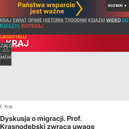
ROZWIŃ
▼
KRAJ
ŚWIAT
OPINIE
HISTORIA
TYGODNIK
KSIĄŻKI
WIDEO
DO
RZECZY+
WSPIERAJ
SUBSKRYBUJ
KRAJ
ZALOGUJ
MENU
Kraj
Dyskusja o migracji. Prof.
Krasnodębski zwraca uwagę