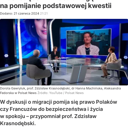
na pomijanie podstawowej kwestii
Dodano:
21
czerwca
2024
21:21
Dorota Gawryluk, prof. Zdzisław Krasnodębski, dr Hanna Machińska, Aleksandra
Fedorska w Polsat News
Źródło:
YouTube
/
Polsat News
W dyskusji o migracji pomija się prawo Polaków
czy Francuzów do bezpieczeństwa i życia
w spokoju – przypomniał prof. Zdzisław
Krasnodębski.