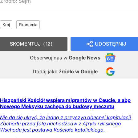
Źródło:
Sejm
Kraj
Ekonomia
SKOMENTUJ
UDOSTĘPNIJ
12
Obserwuj nas
w
Google News
Dodaj jako
źródło w Google
Hiszpański Kościół wspiera migrantów w Ceucie, a abp
Nowego Meksyku zachęca do budowy meczetu
Nie da się ukryć, że jedną z przyczyn obecnej kapitulacji
Zachodu przed falą nachodźców z Afryki i Bliskiego
Wschodu jest postawa Kościoła katolickiego.