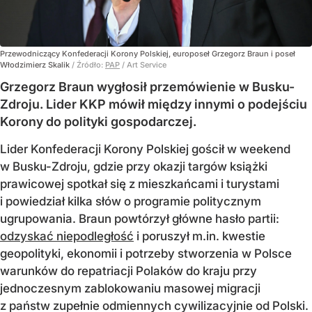
Przewodniczący Konfederacji Korony Polskiej, europoseł Grzegorz Braun i poseł
Włodzimierz Skalik
/ Źródło:
PAP
/
Art Service
Grzegorz Braun wygłosił przemówienie w Busku-
Zdroju. Lider KKP mówił między innymi o podejściu
Korony do polityki gospodarczej.
Lider Konfederacji Korony Polskiej gościł w weekend
w Busku-Zdroju, gdzie przy okazji targów książki
prawicowej spotkał się z mieszkańcami i turystami
i powiedział kilka słów o programie politycznym
ugrupowania. Braun powtórzył główne hasło partii:
odzyskać niepodległość
i poruszył m.in. kwestie
geopolityki, ekonomii i potrzeby stworzenia w Polsce
warunków do repatriacji Polaków do kraju przy
jednoczesnym zablokowaniu masowej migracji
z państw zupełnie odmiennych cywilizacyjnie od Polski.