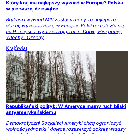
Który kraj ma najlepszy wywiad w Europie? Polska
w pierwszej dziesiątce
Brytyjski wywiad MI6 został uznany za najlepszą
służbę wywiadowczą w Europie. Polska znalazła się
na 9. miejscu, wyprzedzając m.in. Danię, Hiszpanię,
Włochy i Czechy
Kraj
Świat
Republikański polityk: W Ameryce mamy ruch bliski
antyamerykańskiemu
Demokratyczni Socjaliści Ameryki chcą ograniczyć
wolność jednostki i dalece rozszerzyć zakres władzy