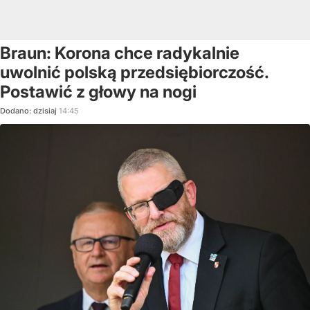
Braun: Korona chce radykalnie
uwolnić polską przedsiębiorczość.
Postawić z głowy na nogi
Dodano:
dzisiaj
14:45