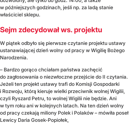
dozwolony, ale tylko do godz. 14:00, a także
w późniejszych godzinach, jeśli np. za ladą stanie
właściciel sklepu.
Sejm zdecydował ws. projektu
W piątek odbyło się pierwsze czytanie projektu ustawy
ustanawiającej dzień wolny od pracy w Wigilię Bożego
Narodzenia.
– Bardzo gorąco chciałam państwa zachęcić
do zagłosowania o niezwłoczne przejście do II czytania.
Jeżeli ten projekt ustawy trafi do Komisji Gospodarki
i Rozwoju, którą kieruje wielki przeciwnik wolnej Wigilii,
czyli Ryszard Petru, to wolnej Wigilii nie będzie. Ani
w tym roku ani w kolejnych latach. Na ten dzień wolny
od pracy czekają miliony Polek i Polaków – mówiła poseł
Lewicy Daria Gosek-Popiołek,