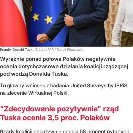
Premier Donald Tusk
/ Źródło:
PAP
/
Radek Pietruszka
Wyraźnie ponad połowa Polaków negatywnie
ocenia dotychczasowe działania koalicji rządzącej
pod wodzą Donalda Tuska.
To główny wniosek z badania United Surveys by IBRiS
na zlecenie Wirtualnej Polski.
"Zdecydowanie pozytywnie" rząd
Tuska ocenia 3,5 proc. Polaków
Rządy koalicji negatywnie ocenia 58 procent pytanych.