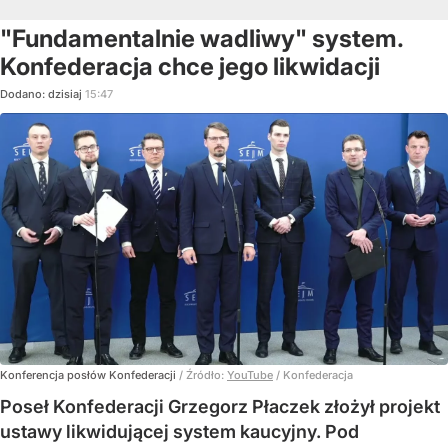
"Fundamentalnie wadliwy" system.
Konfederacja chce jego likwidacji
Dodano:
dzisiaj
15:47
Konferencja posłów Konfederacji
/ Źródło:
YouTube
/
Konfederacja
Poseł Konfederacji Grzegorz Płaczek złożył projekt
ustawy likwidującej system kaucyjny. Pod