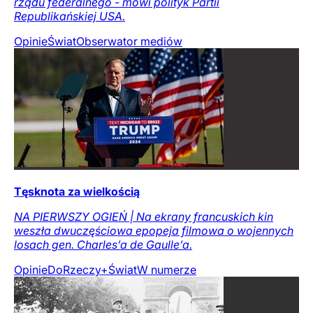
rządu federalnego - mówi polityk Partii
Republikańskiej USA.
Opinie
Świat
Obserwator mediów
Tęsknota za wielkością
NA PIERWSZY OGIEŃ | Na ekrany francuskich kin
weszła dwuczęściowa epopeja filmowa o wojennych
losach gen. Charles’a de Gaulle’a.
Opinie
DoRzeczy+
Świat
W numerze