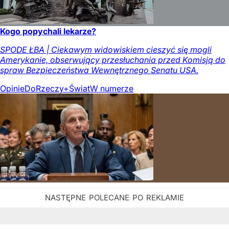
Kogo popychali lekarze?
SPODE ŁBA | Ciekawym widowiskiem cieszyć się mogli
Amerykanie, obserwujący przesłuchania przed Komisją do
spraw Bezpieczeństwa Wewnętrznego Senatu USA.
Opinie
DoRzeczy+
Świat
W numerze