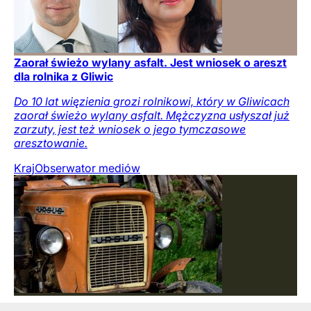
Zaorał świeżo wylany asfalt. Jest wniosek o areszt
dla rolnika z Gliwic
Do 10 lat więzienia grozi rolnikowi, który w Gliwicach
zaorał świeżo wylany asfalt. Mężczyzna usłyszał już
zarzuty, jest też wniosek o jego tymczasowe
aresztowanie.
Kraj
Obserwator mediów