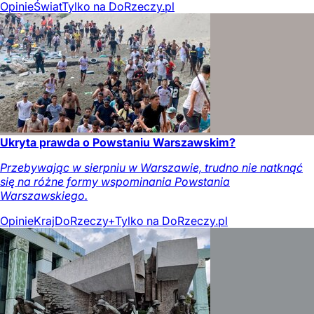
Opinie
Świat
Tylko na DoRzeczy.pl
Ukryta prawda o Powstaniu Warszawskim?
Przebywając w sierpniu w Warszawie, trudno nie natknąć
się na różne formy wspominania Powstania
Warszawskiego.
Opinie
Kraj
DoRzeczy+
Tylko na DoRzeczy.pl