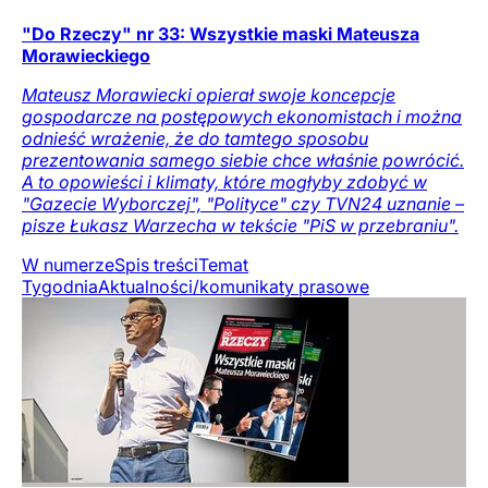
"Do Rzeczy" nr 33: Wszystkie maski Mateusza
Morawieckiego
Mateusz Morawiecki opierał swoje koncepcje
gospodarcze na postępowych ekonomistach i można
odnieść wrażenie, że do tamtego sposobu
prezentowania samego siebie chce właśnie powrócić.
A to opowieści i klimaty, które mogłyby zdobyć w
"Gazecie Wyborczej", "Polityce" czy TVN24 uznanie –
pisze Łukasz Warzecha w tekście "PiS w przebraniu".
W numerze
Spis treści
Temat
Tygodnia
Aktualności/komunikaty prasowe