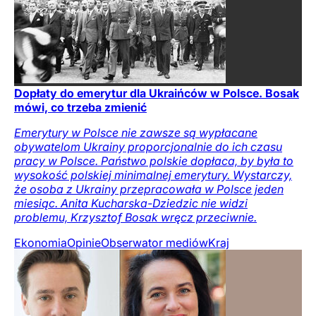
Dopłaty do emerytur dla Ukraińców w Polsce. Bosak
mówi, co trzeba zmienić
Emerytury w Polsce nie zawsze są wypłacane
obywatelom Ukrainy proporcjonalnie do ich czasu
pracy w Polsce. Państwo polskie dopłaca, by była to
wysokość polskiej minimalnej emerytury. Wystarczy,
że osoba z Ukrainy przepracowała w Polsce jeden
miesiąc. Anita Kucharska-Dziedzic nie widzi
problemu, Krzysztof Bosak wręcz przeciwnie.
Ekonomia
Opinie
Obserwator mediów
Kraj