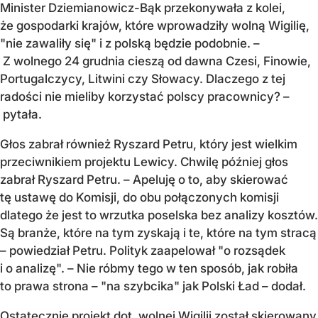
Minister Dziemianowicz-Bąk przekonywała z kolei,
że gospodarki krajów, które wprowadziły wolną Wigilię,
"nie zawaliły się" i z polską będzie podobnie. –
Z wolnego 24 grudnia cieszą od dawna Czesi, Finowie,
Portugalczycy, Litwini czy Słowacy. Dlaczego z tej
radości nie mieliby korzystać polscy pracownicy? –
pytała.
Głos zabrał również Ryszard Petru, który jest wielkim
przeciwnikiem projektu Lewicy. Chwilę później głos
zabrał Ryszard Petru. – Apeluję o to, aby skierować
tę ustawę do Komisji, do obu połączonych komisji
dlatego że jest to wrzutka poselska bez analizy kosztów.
Są branże, które na tym zyskają i te, które na tym stracą
– powiedział Petru. Polityk zaapelował "o rozsądek
i o analizę". – Nie róbmy tego w ten sposób, jak robiła
to prawa strona – "na szybcika" jak Polski Ład – dodał.
Ostatecznie projekt dot. wolnej Wigilii został skierowany