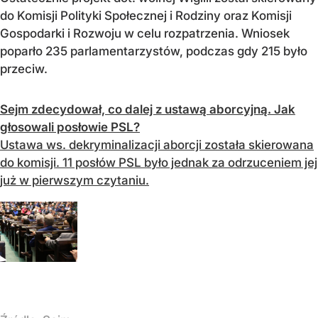
do Komisji Polityki Społecznej i Rodziny oraz Komisji
Gospodarki i Rozwoju w celu rozpatrzenia. Wniosek
poparło 235 parlamentarzystów, podczas gdy 215 było
przeciw.
Sejm zdecydował, co dalej z ustawą aborcyjną. Jak
głosowali posłowie PSL?
Ustawa ws. dekryminalizacji aborcji została skierowana
do komisji. 11 posłów PSL było jednak za odrzuceniem jej
już w pierwszym czytaniu.