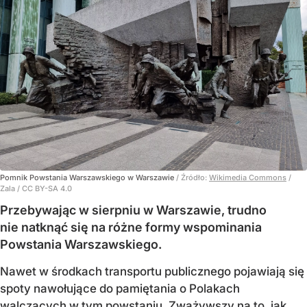
Pomnik Powstania Warszawskiego w Warszawie
/ Źródło:
Wikimedia Commons
/
Zala / CC BY-SA 4.0
Przebywając w sierpniu w Warszawie, trudno
nie natknąć się na różne formy wspominania
Powstania Warszawskiego.
Nawet w środkach transportu publicznego pojawiają się
spoty nawołujące do pamiętania o Polakach
walczących w tym powstaniu. Zważywszy na to, jak