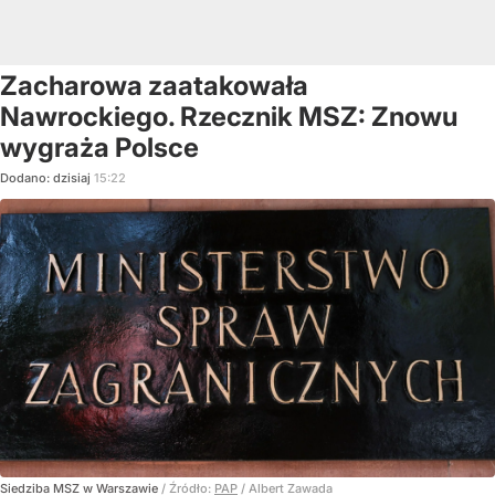
Zacharowa zaatakowała
Nawrockiego. Rzecznik MSZ: Znowu
wygraża Polsce
Dodano:
dzisiaj
15:22
Siedziba MSZ w Warszawie
/ Źródło:
PAP
/
Albert Zawada