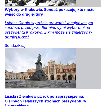
Wybory w Krakowie. Sondaż pokazuje, kto może
wejść do drugiej tury
Łukasz Gibała wyraźnie prowadzi w najnowszym
sondażu przed przedterminowymi wyborami na
prezydenta Krakowa. Z kim może się zmierzyć w
drugiej turze?
Sondaż
Kraj
Lisicki i Ziemkiewicz rok po zaprzysiężeniu.
O silnych i słabszych stronach prezydentury
Nawrockiego