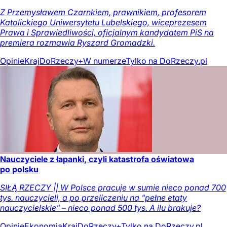
Z Przemysławem Czarnkiem, prawnikiem, profesorem
Katolickiego Uniwersytetu Lubelskiego, wiceprezesem
Prawa i Sprawiedliwości, oficjalnym kandydatem PiS na
premiera rozmawia Ryszard Gromadzki.
Opinie
Kraj
DoRzeczy+
W numerze
Tylko na DoRzeczy.pl
Nauczyciele z łapanki, czyli katastrofa oświatowa
po polsku
SIŁĄ RZECZY || W Polsce pracuje w sumie nieco ponad 700
tys. nauczycieli, a po przeliczeniu na "pełne etaty
nauczycielskie" – nieco ponad 500 tys. A ilu brakuje?
Opinie
Ekonomia
Kraj
DoRzeczy+
Tylko na DoRzeczy.pl