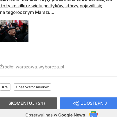
to tylko kilku z wielu polityków, którzy pojawili się
na tegorocznym Marszu...
Źródło:
warszawa.wyborcza.pl
Kraj
Obserwator mediów
SKOMENTUJ
UDOSTĘPNIJ
24
Obserwuj nas
w
Google News