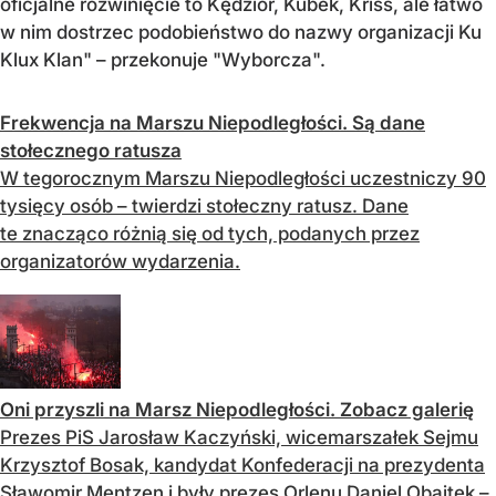
oficjalne rozwinięcie to Kędzior, Kubek, Kriss, ale łatwo
w nim dostrzec podobieństwo do nazwy organizacji Ku
Klux Klan" – przekonuje "Wyborcza".
Frekwencja na Marszu Niepodległości. Są dane
stołecznego ratusza
W tegorocznym Marszu Niepodległości uczestniczy 90
tysięcy osób – twierdzi stołeczny ratusz. Dane
te znacząco różnią się od tych, podanych przez
organizatorów wydarzenia.
Oni przyszli na Marsz Niepodległości. Zobacz galerię
Prezes PiS Jarosław Kaczyński, wicemarszałek Sejmu
Krzysztof Bosak, kandydat Konfederacji na prezydenta
Sławomir Mentzen i były prezes Orlenu Daniel Obajtek –