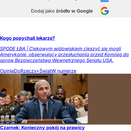
Dodaj jako
źródło w Google
Kogo popychali lekarze?
SPODE ŁBA | Ciekawym widowiskiem cieszyć się mogli
Amerykanie, obserwujący przesłuchania przed Komisją do
spraw Bezpieczeństwa Wewnętrznego Senatu USA.
Opinie
DoRzeczy+
Świat
W numerze
Czarnek: Konieczny pokój na prawicy