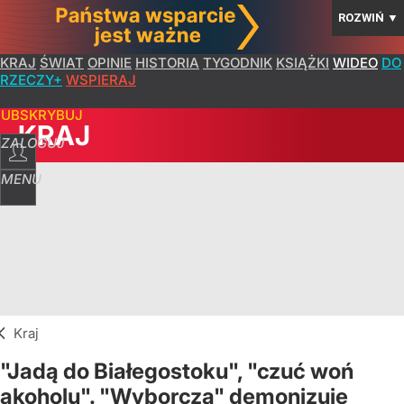
ROZWIŃ
▼
KRAJ
ŚWIAT
OPINIE
HISTORIA
TYGODNIK
KSIĄŻKI
WIDEO
DO
RZECZY+
WSPIERAJ
SUBSKRYBUJ
KRAJ
ZALOGUJ
MENU
Kraj
"Jadą do Białegostoku", "czuć woń
akoholu". "Wyborcza" demonizuje