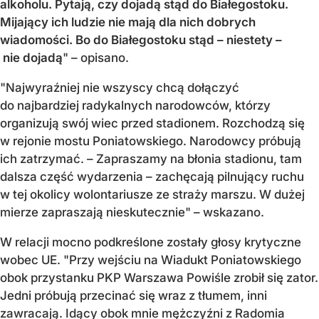
alkoholu. Pytają, czy dojadą stąd do Białegostoku.
Mijający ich ludzie nie mają dla nich dobrych
wiadomości. Bo do Białegostoku stąd – niestety –
nie dojadą
" – opisano.
"Najwyraźniej nie wszyscy chcą dołączyć
do najbardziej radykalnych narodowców, którzy
organizują swój wiec przed stadionem. Rozchodzą się
w rejonie mostu Poniatowskiego. Narodowcy próbują
ich zatrzymać. – Zapraszamy na błonia stadionu, tam
dalsza część wydarzenia – zachęcają pilnujący ruchu
w tej okolicy wolontariusze ze straży marszu. W dużej
mierze zapraszają nieskutecznie" – wskazano.
W relacji mocno podkreślone zostały głosy krytyczne
wobec UE. "Przy wejściu na Wiadukt Poniatowskiego
obok przystanku PKP Warszawa Powiśle zrobił się zator.
Jedni próbują przecinać się wraz z tłumem, inni
zawracają. Idący obok mnie mężczyźni z Radomia