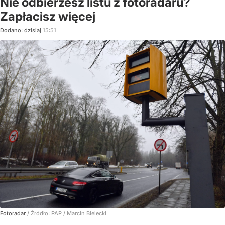
Nie odbierzesz listu z fotoradaru?
Zapłacisz więcej
Dodano:
dzisiaj
15:51
Fotoradar
/ Źródło:
PAP
/
Marcin Bielecki