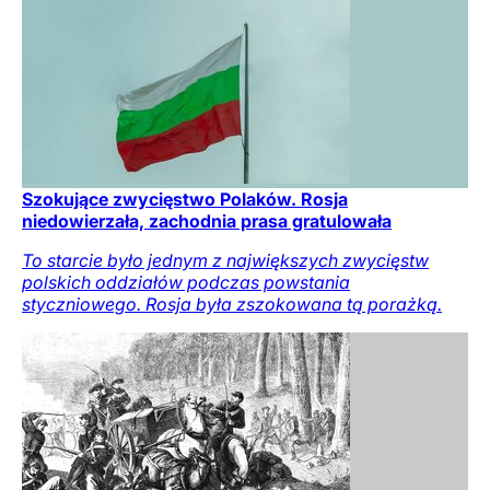
Szokujące zwycięstwo Polaków. Rosja
niedowierzała, zachodnia prasa gratulowała
To starcie było jednym z największych zwycięstw
polskich oddziałów podczas powstania
styczniowego. Rosja była zszokowana tą porażką.