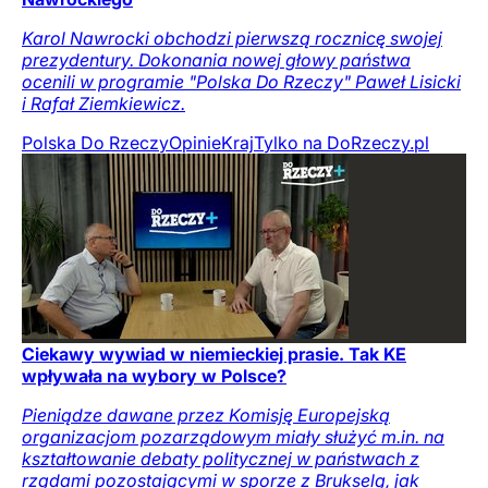
Karol Nawrocki obchodzi pierwszą rocznicę swojej
prezydentury. Dokonania nowej głowy państwa
ocenili w programie "Polska Do Rzeczy" Paweł Lisicki
i Rafał Ziemkiewicz.
Polska Do Rzeczy
Opinie
Kraj
Tylko na DoRzeczy.pl
Ciekawy wywiad w niemieckiej prasie. Tak KE
wpływała na wybory w Polsce?
Pieniądze dawane przez Komisję Europejską
organizacjom pozarządowym miały służyć m.in. na
kształtowanie debaty politycznej w państwach z
rządami pozostającymi w sporze z Brukselą, jak