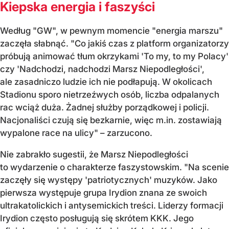
Kiepska energia i faszyści
Według "GW", w pewnym momencie "energia marszu"
zaczęła słabnąć. "Co jakiś czas z platform organizatorzy
próbują animować tłum okrzykami 'To my, to my Polacy'
czy 'Nadchodzi, nadchodzi Marsz Niepodległości',
ale zasadniczo ludzie ich nie podłapują. W okolicach
Stadionu sporo nietrzeźwych osób, liczba odpalanych
rac wciąż duża. Żadnej służby porządkowej i policji.
Nacjonaliści czują się bezkarnie, więc m.in. zostawiają
wypalone race na ulicy" – zarzucono.
Nie zabrakło sugestii, że Marsz Niepodległości
to wydarzenie o charakterze faszystowskim. "Na scenie
zaczęły się występy 'patriotycznych' muzyków. Jako
pierwsza występuje grupa Irydion znana ze swoich
ultrakatolickich i antysemickich treści. Liderzy formacji
Irydion często posługują się skrótem KKK. Jego