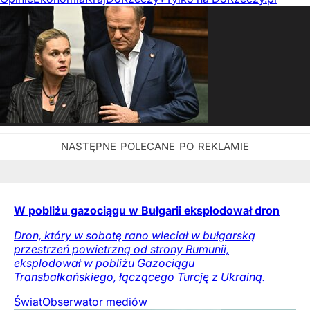
W pobliżu gazociągu w Bułgarii eksplodował dron
Dron, który w sobotę rano wleciał w bułgarską
przestrzeń powietrzną od strony Rumunii,
eksplodował w pobliżu Gazociągu
Transbałkańskiego, łączącego Turcję z Ukrainą.
Świat
Obserwator mediów