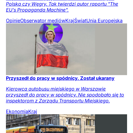
Polska czy Węgry. Tak twierdzi autor raportu "The
EU’s Propaganda Machine".
Opinie
Obserwator mediów
Kraj
Świat
Unia Europejska
Przyszedł do pracy w spódnicy. Został ukarany
Kierowca autobusu miejskiego w Warszawie
przyszedł do pracy w spódnicy. Nie spodobało się to
inspektorom z Zarządu Transportu Miejskiego.
Ekonomia
Kraj