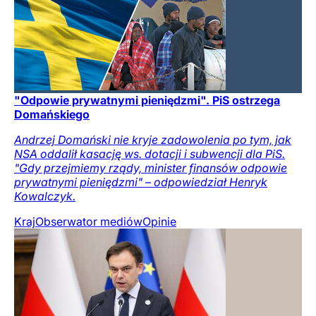
"Odpowie prywatnymi pieniędzmi". PiS ostrzega
Domańskiego
Andrzej Domański nie kryje zadowolenia po tym, jak
NSA oddalił kasację ws. dotacji i subwencji dla PiS.
"Gdy przejmiemy rządy, minister finansów odpowie
prywatnymi pieniędzmi" – odpowiedział Henryk
Kowalczyk.
Kraj
Obserwator mediów
Opinie