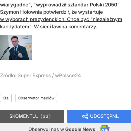
wiarygodne", "wyprowadził sztandar Polski 2050"
Szymon Hołownia potwierdził, że wystartuje
w wyborach prezydenckich. Chce być "niezależnym
kandydatem". W sieci lawina komentarzy.
Źródło:
Super Express
/
wPolsce24
Kraj
Obserwator mediów
SKOMENTUJ
UDOSTĘPNIJ
33
Obserwuj nas
w
Google News