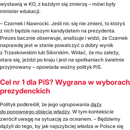
wystawią w KO, z każdym się zmierzę – mówi były
minister edukacji.
– Czarnek i Nawrocki. Jeśli nic się nie zmieni, to któryś
z nich będzie naszym kandydatem na prezydenta.
Prezes bacznie obserwuje, analizuje i widzi, że Czarnek
naprawdę jest w stanie powalczyć o dobry wynik
z Trzaskowskim lub Sikorskim. Widać, że mu zależy,
stara się, jeździ po kraju i jest na spotkaniach świetnie
przyjmowany – opowiada ważny polityk PiS.
Cel nr 1 dla PiS? Wygrana w wyborach
prezydenckich
Polityk podkreślił, że jego ugrupowania
dąży
do ponownego objęcia władzy
. W tym kontekście
zwrócił uwagę na sytuację za oceanem. – Będziemy
dążyli do tego, by jak najszybciej władza w Polsce się