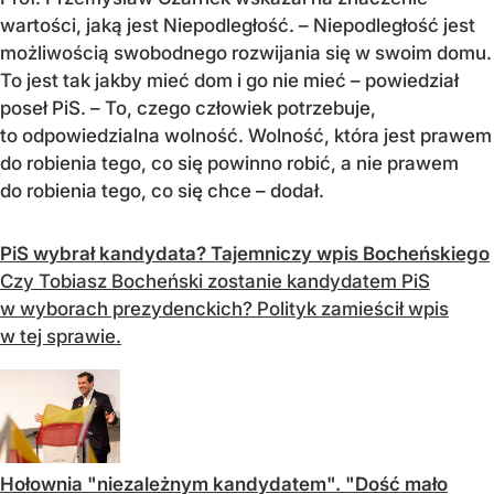
wartości, jaką jest Niepodległość. – Niepodległość jest
możliwością swobodnego rozwijania się w swoim domu.
To jest tak jakby mieć dom i go nie mieć – powiedział
poseł PiS. – To, czego człowiek potrzebuje,
to odpowiedzialna wolność. Wolność, która jest prawem
do robienia tego, co się powinno robić, a nie prawem
do robienia tego, co się chce – dodał.
PiS wybrał kandydata? Tajemniczy wpis Bocheńskiego
Czy Tobiasz Bocheński zostanie kandydatem PiS
w wyborach prezydenckich? Polityk zamieścił wpis
w tej sprawie.
Hołownia "niezależnym kandydatem". "Dość mało