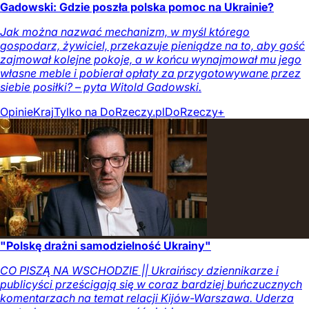
Gadowski: Gdzie poszła polska pomoc na Ukrainie?
Jak można nazwać mechanizm, w myśl którego
gospodarz, żywiciel, przekazuje pieniądze na to, aby gość
zajmował kolejne pokoje, a w końcu wynajmował mu jego
własne meble i pobierał opłaty za przygotowywane przez
siebie posiłki? – pyta Witold Gadowski.
Opinie
Kraj
Tylko na DoRzeczy.pl
DoRzeczy+
"Polskę drażni samodzielność Ukrainy"
CO PISZĄ NA WSCHODZIE || Ukraińscy dziennikarze i
publicyści prześcigają się w coraz bardziej buńczucznych
komentarzach na temat relacji Kijów-Warszawa. Uderza