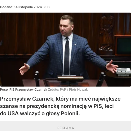
Dodano:
14
listopada
2024
6:08
Poseł PiS Przemysław Czarnek
Źródło:
PAP
/
Piotr Nowak
Przemysław Czarnek, który ma mieć największe
szanse na prezydencką nominację w PiS, leci
do USA walczyć o głosy Polonii.