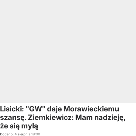
Lisicki: "GW" daje Morawieckiemu
szansę. Ziemkiewicz: Mam nadzieję,
że się mylą
Dodano:
4
sierpnia
19:00