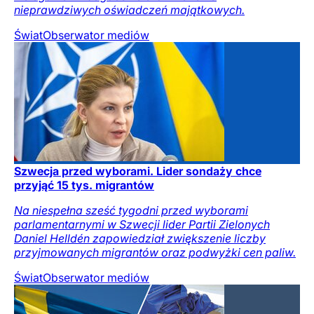
nieprawdziwych oświadczeń majątkowych.
Świat
Obserwator mediów
Szwecja przed wyborami. Lider sondaży chce
przyjąć 15 tys. migrantów
Na niespełna sześć tygodni przed wyborami
parlamentarnymi w Szwecji lider Partii Zielonych
Daniel Helldén zapowiedział zwiększenie liczby
przyjmowanych migrantów oraz podwyżki cen paliw.
Świat
Obserwator mediów