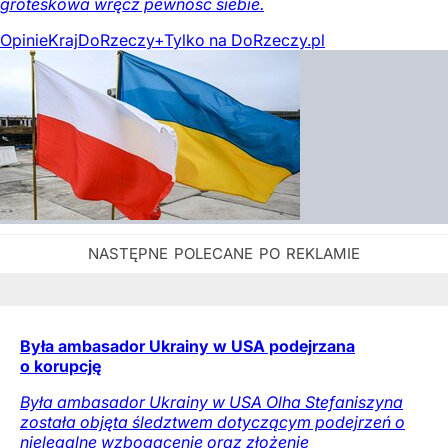
groteskowa wręcz pewność siebie.
Opinie
Kraj
DoRzeczy+
Tylko na DoRzeczy.pl
Była ambasador Ukrainy w USA podejrzana
o korupcję
Była ambasador Ukrainy w USA Olha Stefaniszyna
została objęta śledztwem dotyczącym podejrzeń o
nielegalne wzbogacenie oraz złożenie