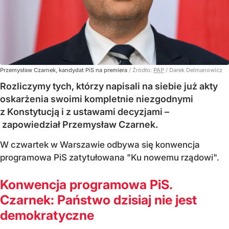
Przemysław Czarnek, kandydat PiS na premiera
/ Źródło:
PAP
/
Darek Delmanowicz
Rozliczymy tych, którzy napisali na siebie już akty
oskarżenia swoimi kompletnie niezgodnymi
z Konstytucją i z ustawami decyzjami –
zapowiedział Przemysław Czarnek.
W czwartek w Warszawie odbywa się konwencja
programowa PiS zatytułowana "Ku nowemu rządowi".
Konwencja programowa PiS.
Czarnek: Państwo dzisiaj nie jest
demokratyczne