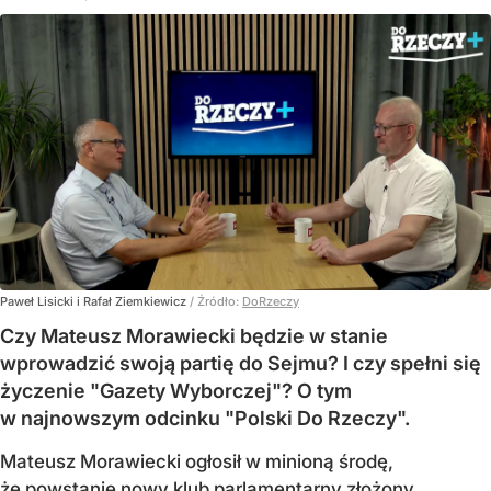
Paweł Lisicki i Rafał Ziemkiewicz
/ Źródło:
DoRzeczy
Czy Mateusz Morawiecki będzie w stanie
wprowadzić swoją partię do Sejmu? I czy spełni się
życzenie "Gazety Wyborczej"? O tym
w najnowszym odcinku "Polski Do Rzeczy".
Mateusz Morawiecki ogłosił w minioną środę,
że powstanie nowy klub parlamentarny złożony