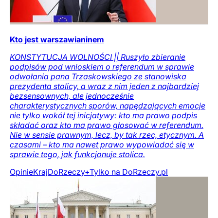
Kto jest warszawianinem
KONSTYTUCJA WOLNOŚCI || Ruszyło zbieranie
podpisów pod wnioskiem o referendum w sprawie
odwołania pana Trzaskowskiego ze stanowiska
prezydenta stolicy, a wraz z nim jeden z najbardziej
bezsensownych, ale jednocześnie
charakterystycznych sporów, napędzających emocje
nie tylko wokół tej inicjatywy: kto ma prawo podpis
składać oraz kto ma prawo głosować w referendum.
Nie w sensie prawnym, lecz, by tak rzec, etycznym. A
czasami – kto ma nawet prawo wypowiadać się w
sprawie tego, jak funkcjonuje stolica.
Opinie
Kraj
DoRzeczy+
Tylko na DoRzeczy.pl