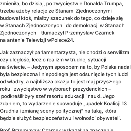
zmieniła, bo dzisiaj, po zwycięstwie Donalda Trumpa,
trzeba ażeby relacje ze Stanami Zjednoczonymi
budował ktoś, miałby szacunek do tego, co dzieje się
w Stanach Zjednoczonych i do demokracji w Stanach
Zjednoczonych – tłumaczył Przemysław Czarnek
na antenie Telewizji wPolsce24.
Jak zaznaczył parlamentarzysta, nie chodzi o serwilizm
czy uległość, lecz o realizm w trudnej sytuacji
na świecie. – Jedynym sposobem na to, by Polska nadal
była bezpieczna i niepodległa jest odsunięcie tych ludzi
od władzy, a najbliższa okazja to jest maj przyszłego
roku i zwycięstwo w wyborach prezydenckich –
podkreślił były szef resortu edukacji i nauki. Jego
zdaniem, to wydarzenie spowoduje „upadek Koalicji 13
Grudnia i zmianę sceny politycznej” na taką, która
będzie służyć bezpieczeństwu i wolności obywateli.
Prof. Przemysław Czarnek wskazał na znaczenie