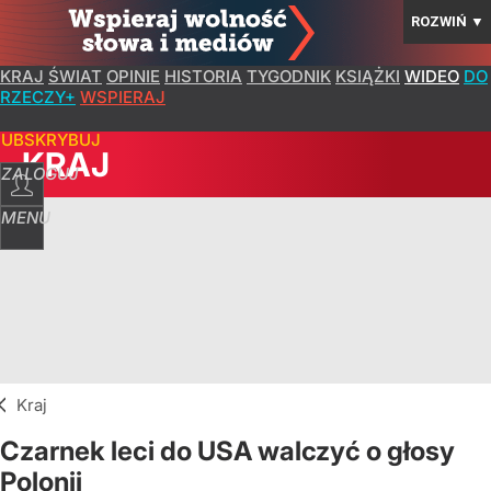
ROZWIŃ
▼
KRAJ
ŚWIAT
OPINIE
HISTORIA
TYGODNIK
KSIĄŻKI
WIDEO
DO
RZECZY+
WSPIERAJ
SUBSKRYBUJ
KRAJ
ZALOGUJ
MENU
Kraj
Czarnek leci do USA walczyć o głosy
Polonii