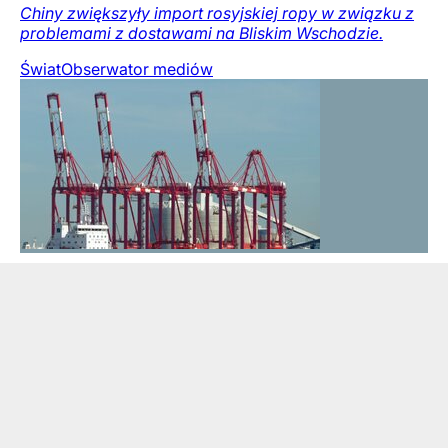
Chiny zwiększyły import rosyjskiej ropy w związku z
problemami z dostawami na Bliskim Wschodzie.
Świat
Obserwator mediów