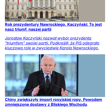
Rok prezydentury Nawrockiego. Kaczyński: To jest
nasz triumf, naszej partii
Jarosław Kaczyński nazwał wybór prezydenta
"triumfem" swojej partii. Podkreślił, że PiS odegrało
kluczową rolę w zwycięstwie Karola Nawrockiego.
Chiny zwiększyły import rosyjskiej ropy. Powodem
zmniejszone dostawy z Bliskiego Wschodu