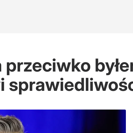
a przeciwko był
i sprawiedliwoś