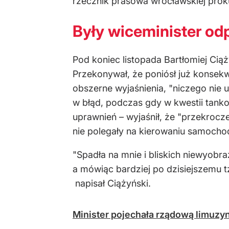
rzecznik prasowa wrocławskiej prok
Były wiceminister odp
Pod koniec listopada Bartłomiej Ci
Przekonywał, że poniósł już konsekw
obszerne wyjaśnienia, "niczego nie
w błąd, podczas gdy w kwestii tanko
uprawnień – wyjaśnił, że "przekrocz
nie polegały na kierowaniu samochod
"Spadła na mnie i bliskich niewyobra
a mówiąc bardziej po dzisiejszemu t
napisał Ciążyński.
Minister pojechała rządową limuzyn