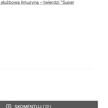
i służbową limuzyną – twierdzi "Super
SKOMENTUJ
12