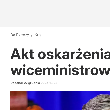
Do Rzeczy
/
Kraj
Akt oskarżeni
wiceministrow
Dodano:
27
grudnia
2024
13:25