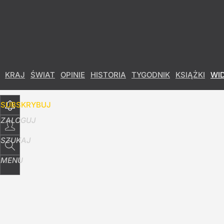
Udostępnij
12
Skomentuj
KRAJ
ŚWIAT
OPINIE
HISTORIA
TYGODNIK
KSIĄŻKI
WI
SUBSKRYBUJ
ZALOGUJ
SZUKAJ
MENU