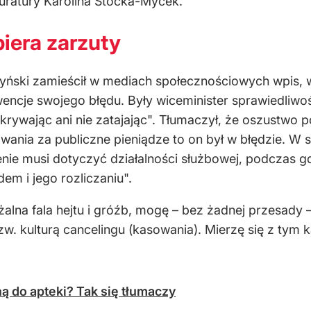
uratury Karolina Stocka-Mycek.
iera zarzuty
ążyński zamieścił w mediach społecznościowych wpis,
encje swojego błędu. Były wiceminister sprawiedliwośc
 ukrywając ani nie zatajając". Tłumaczył, że oszust
wania za publiczne pieniądze to on był w błędzie. W 
enie musi dotyczyć działalności służbowej, podczas g
em i jego rozliczaniu".
żalna fala hejtu i gróźb, mogę – bez żadnej przesady
zw. kulturą cancelingu (kasowania). Mierzę się z tym
ą do apteki? Tak się tłumaczy