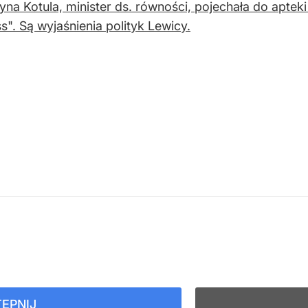
yna Kotula, minister ds. równości, pojechała do aptek
s". Są wyjaśnienia polityk Lewicy.
ĘPNIJ