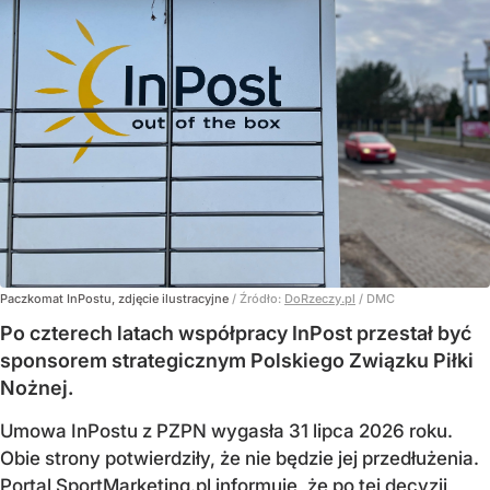
Paczkomat InPostu, zdjęcie ilustracyjne
/ Źródło:
DoRzeczy.pl
/
DMC
Po czterech latach współpracy InPost przestał być
sponsorem strategicznym Polskiego Związku Piłki
Nożnej.
Umowa InPostu z PZPN wygasła 31 lipca 2026 roku.
Obie strony potwierdziły, że nie będzie jej przedłużenia.
Portal SportMarketing.pl informuje, że po tej decyzji