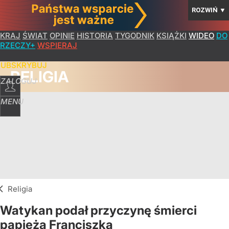
ROZWIŃ
▼
KRAJ
ŚWIAT
OPINIE
HISTORIA
TYGODNIK
KSIĄŻKI
WIDEO
DO
RZECZY+
WSPIERAJ
SUBSKRYBUJ
RELIGIA
ZALOGUJ
MENU
Religia
Watykan podał przyczynę śmierci
papieża Franciszka