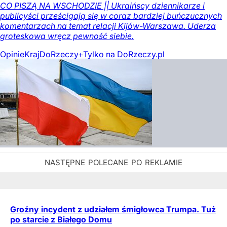
CO PISZĄ NA WSCHODZIE || Ukraińscy dziennikarze i
publicyści prześcigają się w coraz bardziej buńczucznych
komentarzach na temat relacji Kijów-Warszawa. Uderza
groteskowa wręcz pewność siebie.
Opinie
Kraj
DoRzeczy+
Tylko na DoRzeczy.pl
Groźny incydent z udziałem śmigłowca Trumpa. Tuż
po starcie z Białego Domu