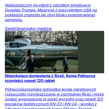
Niebezpieczny incydent z udziałem śmigłowca
Donalda Trumpa. Maszyna z prezydentem USA na
pokładzie znalazła się zbyt blisko pasażerskiego
samolotu.
Świat
Obserwator mediów
Niepokojące doniesienia z Rosji. Korea Północna
rozmieści nawet 120 rakiet
Północnokoreańska jednostka wojsk rakietowych
rozpoczęła rozmieszczanie w zachodniej Rosji i może
zostać wyposażona w sześć wyrzutni oraz nawet 120
pocisków balistycznych KN-23 i KN-24 – wynika z
informacji przekazanych przez Główny Zarząd