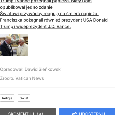
Trump i Vance pożegnali papieża. Biały Dom
opublikował jedno zdanie
Światowi przywódcy reagują na śmierć papieża.
Franciszka pożegnali również prezydent USA Donald
Trump i wiceprezydent J.D. Vance.
Opracował:
Dawid Sieńkowski
Źródło:
Vatican News
Religia
Świat
SKOMENTUJ
UDOSTĘPNIJ
4