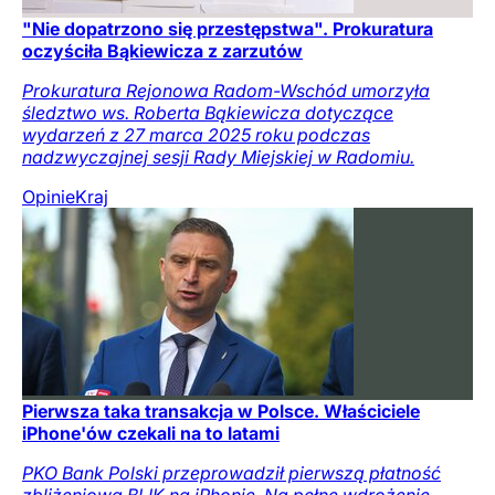
"Nie dopatrzono się przestępstwa". Prokuratura
oczyściła Bąkiewicza z zarzutów
Prokuratura Rejonowa Radom-Wschód umorzyła
śledztwo ws. Roberta Bąkiewicza dotyczące
wydarzeń z 27 marca 2025 roku podczas
nadzwyczajnej sesji Rady Miejskiej w Radomiu.
Opinie
Kraj
Pierwsza taka transakcja w Polsce. Właściciele
iPhone'ów czekali na to latami
PKO Bank Polski przeprowadził pierwszą płatność