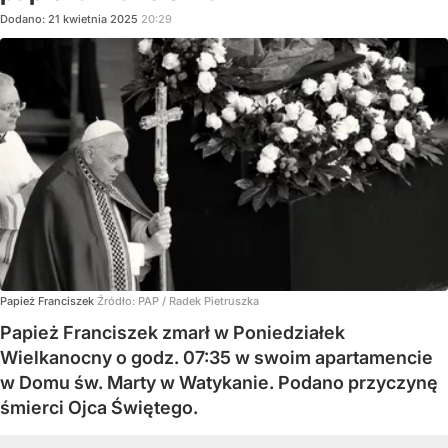
Dodano:
21
kwietnia
2025
20:29
Papież Franciszek
Źródło:
PAP
/
Radek Pietruszka
Papież Franciszek zmarł w Poniedziałek
Wielkanocny o godz. 07:35 w swoim apartamencie
w Domu św. Marty w Watykanie. Podano przyczynę
śmierci Ojca Świętego.