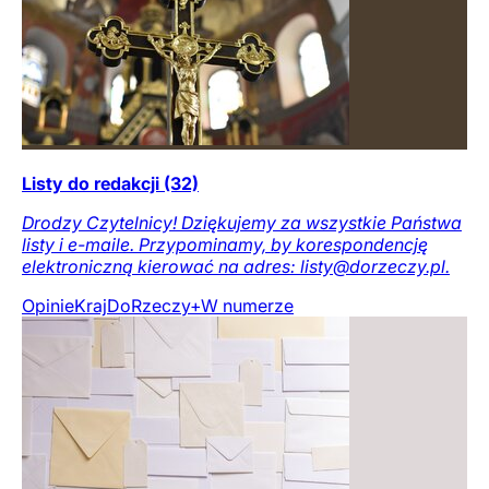
Listy do redakcji (32)
Drodzy Czytelnicy! Dziękujemy za wszystkie Państwa
listy i e-maile. Przypominamy, by korespondencję
elektroniczną kierować na adres: listy@dorzeczy.pl.
Opinie
Kraj
DoRzeczy+
W numerze