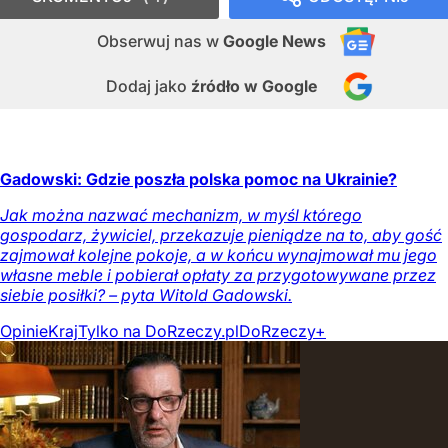
Obserwuj nas
w
Google News
Dodaj jako
źródło w Google
Gadowski: Gdzie poszła polska pomoc na Ukrainie?
Jak można nazwać mechanizm, w myśl którego
gospodarz, żywiciel, przekazuje pieniądze na to, aby gość
zajmował kolejne pokoje, a w końcu wynajmował mu jego
własne meble i pobierał opłaty za przygotowywane przez
siebie posiłki? – pyta Witold Gadowski.
Opinie
Kraj
Tylko na DoRzeczy.pl
DoRzeczy+