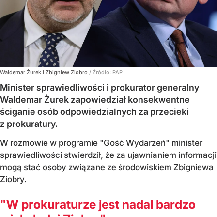
Waldemar Żurek i Zbigniew Ziobro
/ Źródło:
PAP
Minister sprawiedliwości i prokurator generalny
Waldemar Żurek zapowiedział konsekwentne
ściganie osób odpowiedzialnych za przecieki
z prokuratury.
W rozmowie w programie "Gość Wydarzeń" minister
sprawiedliwości stwierdził, że za ujawnianiem informacji
mogą stać osoby związane ze środowiskiem Zbigniewa
Ziobry.
"W prokuraturze jest nadal bardzo