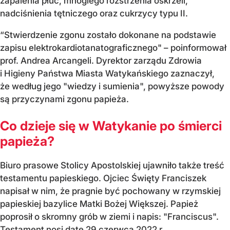
zapalenia płuc, mnogiego rozstrzenia oskrzeli,
nadciśnienia tętniczego oraz cukrzycy typu II.
“Stwierdzenie zgonu zostało dokonane na podstawie
zapisu elektrokardiotanatograficznego" – poinformował
prof. Andrea Arcangeli. Dyrektor zarządu Zdrowia
i Higieny Państwa Miasta Watykańskiego zaznaczył,
że według jego "wiedzy i sumienia", powyższe powody
są przyczynami zgonu papieża.
Co dzieje się w Watykanie po śmierci
papieża?
Biuro prasowe Stolicy Apostolskiej ujawniło także treść
testamentu papieskiego. Ojciec Święty Franciszek
napisał w nim, że pragnie być pochowany w rzymskiej
papieskiej bazylice Matki Bożej Większej. Papież
poprosił o skromny grób w ziemi i napis: "Franciscus".
Testament nosi datę 29 czerwca 2022 r.