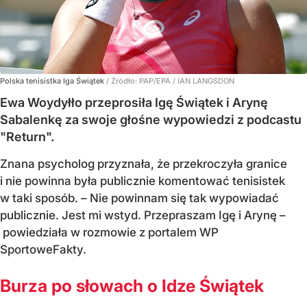
Polska tenisistka Iga Świątek
/ Źródło:
PAP/EPA
/
IAN LANGSDON
Ewa Woydyłło przeprosiła Igę Świątek i Arynę
Sabalenkę za swoje głośne wypowiedzi z podcastu
"Return".
Znana psycholog przyznała, że przekroczyła granice
i nie powinna była publicznie komentować tenisistek
w taki sposób. – Nie powinnam się tak wypowiadać
publicznie. Jest mi wstyd. Przepraszam Igę i Arynę –
powiedziała w rozmowie z portalem WP
SportoweFakty.
Burza po słowach o Idze Świątek