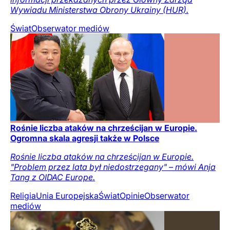
Wywiadu Ministerstwa Obrony Ukrainy (HUR).
Świat
Obserwator mediów
Rośnie liczba ataków na chrześcijan w Europie.
Ogromna skala agresji także w Polsce
Rośnie liczba ataków na chrześcijan w Europie.
"Problem przez lata był niedostrzegany" – mówi Anja
Tang z OIDAC Europe.
Religia
Unia Europejska
Świat
Opinie
Obserwator
mediów