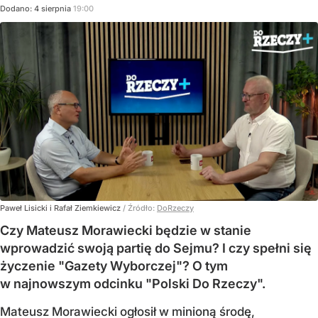
Dodano:
4
sierpnia
19:00
Paweł Lisicki i Rafał Ziemkiewicz
/ Źródło:
DoRzeczy
Czy Mateusz Morawiecki będzie w stanie
wprowadzić swoją partię do Sejmu? I czy spełni się
życzenie "Gazety Wyborczej"? O tym
w najnowszym odcinku "Polski Do Rzeczy".
Mateusz Morawiecki ogłosił w minioną środę,