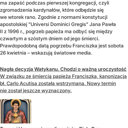
ma zapaść podczas pierwszej kongregacji, czyli
zgromadzenia kardynałów, które odbędzie się
we wtorek rano. Zgodnie z normami konstytucji
apostolskiej "Universi Dominici Gregis" Jana Pawła
II z 1996 r., pogrzeb papieża ma odbyć się między
czwartym a szóstym dniem od jego śmierci.
Prawdopodobną datą pogrzebu Franciszka jest sobota
26 kwietnia – wskazują światowe media.
Nagła decyzja Watykanu. Chodzi o ważną uroczystość
W związku ze śmiercią papieża Franciszka, kanonizacja
bł. Carlo Acutisa została wstrzymana. Nowy termin
nie został jeszcze wyznaczony.