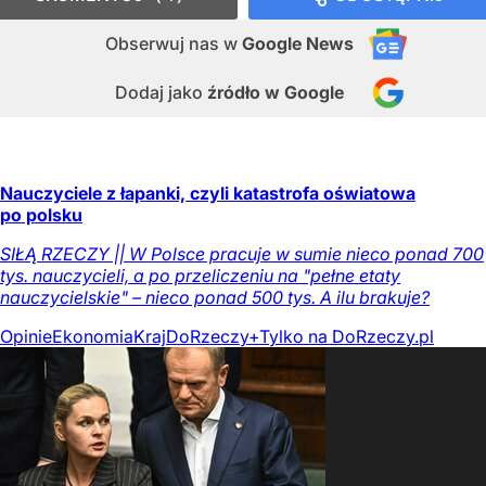
Obserwuj nas
w
Google News
Dodaj jako
źródło w Google
Nauczyciele z łapanki, czyli katastrofa oświatowa
po polsku
SIŁĄ RZECZY || W Polsce pracuje w sumie nieco ponad 700
tys. nauczycieli, a po przeliczeniu na "pełne etaty
nauczycielskie" – nieco ponad 500 tys. A ilu brakuje?
Opinie
Ekonomia
Kraj
DoRzeczy+
Tylko na DoRzeczy.pl