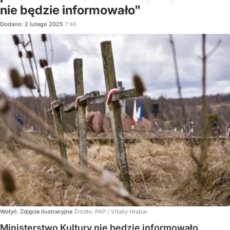
nie będzie informowało"
Dodano:
2
lutego
2025
7:46
Wołyń. Zdjęcie ilustracyjne
Źródło:
PAP
/
Vitaliy Hrabar
Ministerstwo Kultury nie będzie informowało