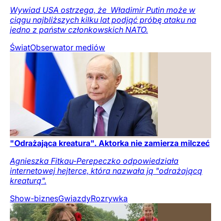
Wywiad USA ostrzega, że ​ Władimir Putin może w
ciągu najbliższych kilku lat podjąć próbę ataku na
jedno z państw członkowskich NATO.
Świat
Obserwator mediów
"Odrażająca kreatura". Aktorka nie zamierza milczeć
Agnieszka Fitkau-Perepeczko odpowiedziała
internetowej hejterce, która nazwała ją "odrażającą
kreaturą".
Show-biznes
Gwiazdy
Rozrywka