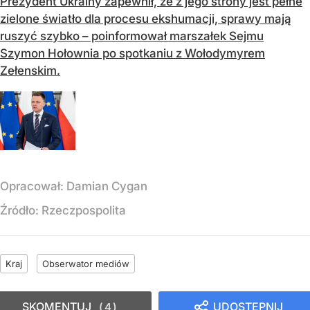
Prezydent Ukrainy zapewnił, że z jego strony jest pełne
zielone światło dla procesu ekshumacji, sprawy mają
ruszyć szybko – poinformował marszałek Sejmu
Szymon Hołownia po spotkaniu z Wołodymyrem
Zełenskim.
Opracował:
Damian Cygan
Źródło:
Rzeczpospolita
Kraj
Obserwator mediów
SKOMENTUJ
UDOSTĘPNIJ
4