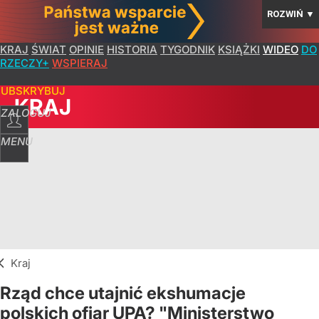
ROZWIŃ
▼
KRAJ
ŚWIAT
OPINIE
HISTORIA
TYGODNIK
KSIĄŻKI
WIDEO
DO
RZECZY+
WSPIERAJ
SUBSKRYBUJ
KRAJ
ZALOGUJ
MENU
Kraj
Rząd chce utajnić ekshumacje
polskich ofiar UPA? "Ministerstwo