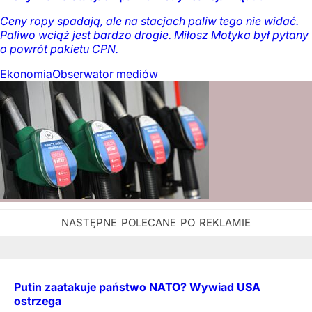
Ceny ropy spadają, ale na stacjach paliw tego nie widać.
Paliwo wciąż jest bardzo drogie. Miłosz Motyka był pytany
o powrót pakietu CPN.
Ekonomia
Obserwator mediów
Putin zaatakuje państwo NATO? Wywiad USA
ostrzega