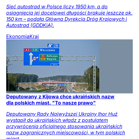
Sieć autostrad w Polsce liczy 1950 km, a do
osiągnięcia jej docelowej długości brakuje jeszcze ok.
150 km – podała Główna Dyrekcja Dróg Krajowych i
Autostrad (GDDKiA).
Ekonomia
Kraj
Deputowany z Kijowa chce ukraińskich nazw
dla polskich miast. "To nasze prawo"
Deputowany Rady Najwyższej Ukrainy Ihor Huź
wystąpił do ukraińskich władz z postulatem
przywrócenia oficjalnego stosowania ukraińskich
nazw zagranicznych miejscowości, w tym polskich
miast.