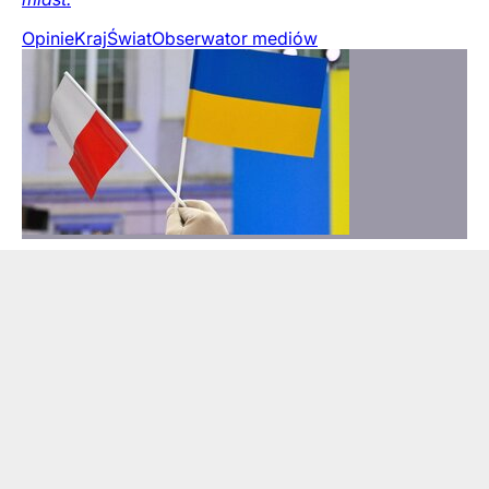
Opinie
Kraj
Świat
Obserwator mediów