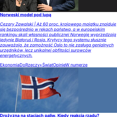
Norweski model pod lupą
Cezary Zawalski | Aż 60 proc. krajowego majątku znajduje
się bezpośrednio w rękach państwa, a w europejskim
rankingu skali własności publicznej Norwegię wyprzedzają
jedynie Białoruś i Rosja. Krytycy tego systemu słusznie
zauważają, że zamożność Oslo to nie zasługa genialnych
urzędników, lecz unikalnej obfitości surowców
energetycznych.
Ekonomia
DoRzeczy+
Świat
Opinie
W numerze
Drożyzna na stacjach paliw. Kiedy reakcja rządu?