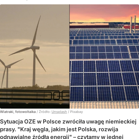
Wiatraki, fotowoltaika
/ Źródło:
Unsplash
/
Pixabay
Sytuacja OZE w Polsce zwróciła uwagę niemieckiej
prasy. "Kraj węgla, jakim jest Polska, rozwija
odnawialne źródła energii" – czytamy w jednej