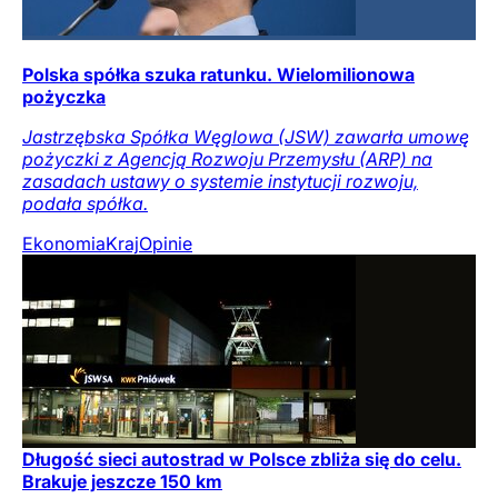
Polska spółka szuka ratunku. Wielomilionowa
pożyczka
Jastrzębska Spółka Węglowa (JSW) zawarła umowę
pożyczki z Agencją Rozwoju Przemysłu (ARP) na
zasadach ustawy o systemie instytucji rozwoju,
podała spółka.
Ekonomia
Kraj
Opinie
Długość sieci autostrad w Polsce zbliża się do celu.
Brakuje jeszcze 150 km