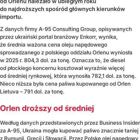
od Orlenu należało w ubiegłym roku
do najdroższych spośród głównych kierunków
importu.
Z danych firmy A-95 Consulting Group, opisywanych
przez ukraiński portal branżowy Enkorr, wynika,
że średnia ważona cena oleju napędowego
sprowadzanego z polskiego oddziału Orlenu wyniosła
w 2025 r. 804,3 dol. za tonę. Oznacza to, że diesel
od płockiego koncernu kosztował wyraźnie więcej
od średniej rynkowej, która wynosiła 782,1 dol. za tonę.
Nieco niższa była cena paliwa kupowanego od Orlen
Lietuva – 791 dol. za tonę.
Orlen droższy od średniej
Według danych przedstawionych przez Business Insider
za A-95, Ukraina mogła kupować paliwo znacznie taniej
z Rumunii, Grecji i Słowacji. Przez Polskę olej napędowy