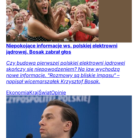
Niepokojące informacje ws. polskiej elektrowni
jądrowej. Bosak zabrał głos
Czy budowa pierwszej polskiej elektrowni jądrowej
skończy się niepowodzeniem? Na jaw wychodzą
nowe informacje. "Rozmowy są bliskie impasu” –
napisał wicemarszałek Krzysztof Bosak.
Ekonomia
Kraj
Świat
Opinie