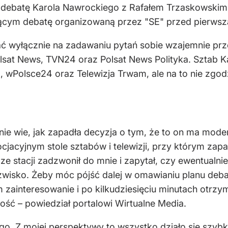
 debatę Karola Nawrockiego z Rafałem Trzaskowskim, 
ącym debatę organizowaną przez "SE" przed pierwsz
ać wyłącznie na zadawaniu pytań sobie wzajemnie pr
Polsat News, TVN24 oraz Polsat News Polityka. Sztab 
 wPolsce24 oraz Telewizja Trwam, ale na to nie zgodz
 nie wie, jak zapadła decyzja o tym, że to on ma mod
gocjacyjnym stole sztabów i telewizji, przy którym 
 ze stacji zadzwonił do mnie i zapytał, czy ewentualni
wisko. Żeby móc pójść dalej w omawianiu planu debat
m zainteresowanie i po kilkudziesięciu minutach otrzy
ść – powiedział portalowi Wirtualne Media.
go. Z mojej perspektywy to wszystko działo się szybko