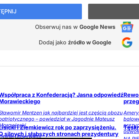
ĘPNIJ
Obserwuj nas
w
Google News
Dodaj jako
źródło w Google
Współpraca z Konfederacją? Jasna odpowiedź
Rewol
Morawieckiego
przeg
Sławomir Mentzen jak najbardziej jest częścią obozu
Amery
patriotycznego – powiedział w Jagodnie Mateusz
balowe
Morawiecki.
prezy
Lisicki i Ziemkiewicz rok po zaprzysiężeniu.
Tęskn
odwoła
O silnych i słabszych stronach prezydentury
Opinie
Obserwator
NA PIE