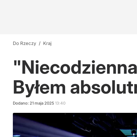
Do Rzeczy
/
Kraj
"Niecodzienna 
Byłem absolut
Dodano:
21
maja
2025
13:40