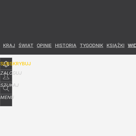
Udostępnij
4
Skomentuj
KRAJ
ŚWIAT
OPINIE
HISTORIA
TYGODNIK
KSIĄŻKI
WI
SUBSKRYBUJ
ZALOGUJ
SZUKAJ
MENU