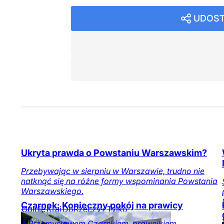
UDOST
Ukryta prawda o Powstaniu Warszawskim?
Przebywając w sierpniu w Warszawie, trudno nie
natknąć się na różne formy wspominania Powstania
Warszawskiego.
Czarnek: Konieczny pokój na prawicy
Opinie
Kraj
DoRzeczy+
Tylko
na DoRzeczy.pl
Z Przemysławem Czarnkiem, prawnikiem,