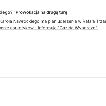
iego? "Prowokacja na drugą turę"
Karola Nawrockiego ma plan uderzenia w Rafała Trz
anie narkotyków – informuje "Gazeta Wyborcza".