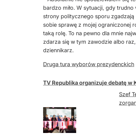
bardzo miło. W sytuacji, gdy trudno
strony politycznego sporu zgadzają 
sobie sprawę z mojej ograniczonej 
taką rolę. To na pewno dla mnie na
zdarza się w tym zawodzie albo raz, 
dziennikarz.
Druga tura wyborów prezydenckich
TV Republika organizuje debatę w 
Szef T
zorgan