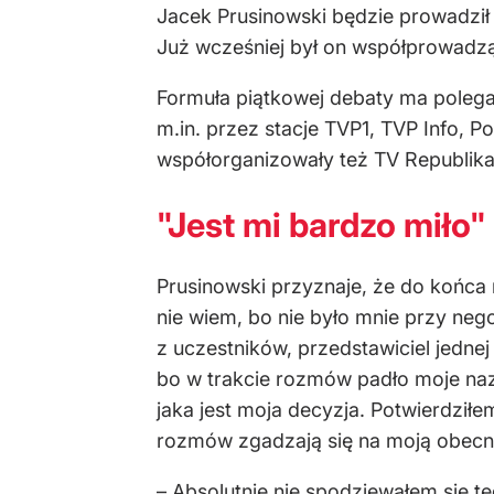
Jacek Prusinowski będzie prowadził
Już wcześniej był on współprowadz
Formuła piątkowej debaty ma poleg
m.in. przez stacje TVP1, TVP Info, 
współorganizowały też TV Republika,
"Jest mi bardzo miło"
Prusinowski przyznaje, że do końca
nie wiem, bo nie było mnie przy ne
z uczestników, przedstawiciel jednej
bo w trakcie rozmów padło moje naz
jaka jest moja decyzja. Potwierdziłe
rozmów zgadzają się na moją obecno
– Absolutnie nie spodziewałem się te