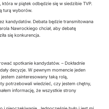
która w piątek odbędzie się w siedzibie TVP.
ą turą wyborów.
zez kandydatów. Debata będzie transmitowana
Karola Nawrockiego chciał, aby debatę
iła się konkurencja.
erować spotkanie kandydatów. – Dokładnie
zapadały decyzje. W pewnym momencie jeden
e jestem zainteresowany taką rolą,
y potrzebowali wiedzieć, czy jestem chętny,
małem informację, że wszystkie strony
 i nieoczekiwanie. Jednocześnie było i jest mi