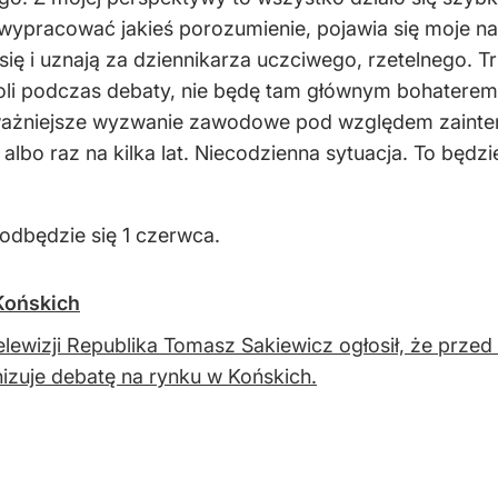
 wypracować jakieś porozumienie, pojawia się moje n
się i uznają za dziennikarza uczciwego, rzetelnego.
roli podczas debaty, nie będę tam głównym bohaterem
jważniejsze wyzwanie zawodowe pod względem zainter
albo raz na kilka lat. Niecodzienna sytuacja. To będz
odbędzie się 1 czerwca.
Końskich
elewizji Republika Tomasz Sakiewicz ogłosił, że przed
izuje debatę na rynku w Końskich.