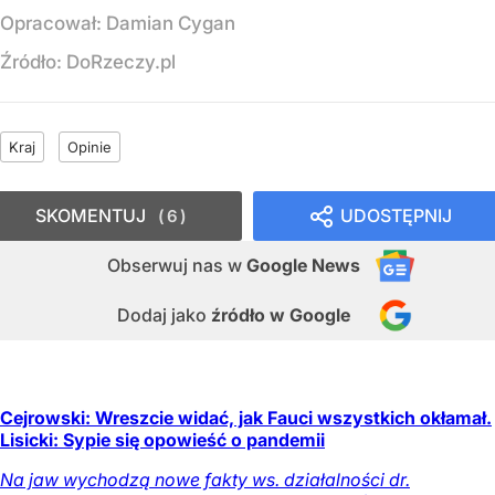
Opracował:
Damian Cygan
Źródło:
DoRzeczy.pl
Kraj
Opinie
SKOMENTUJ
UDOSTĘPNIJ
6
Obserwuj nas
w
Google News
Dodaj jako
źródło w Google
Cejrowski: Wreszcie widać, jak Fauci wszystkich okłamał.
Lisicki: Sypie się opowieść o pandemii
Na jaw wychodzą nowe fakty ws. działalności dr.