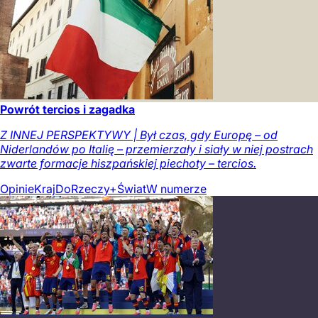
Powrót tercios i zagadka
Z INNEJ PERSPEKTYWY | Był czas, gdy Europę – od
Niderlandów po Italię – przemierzały i siały w niej postrach
zwarte formacje hiszpańskiej piechoty – tercios.
Opinie
Kraj
DoRzeczy+
Świat
W numerze