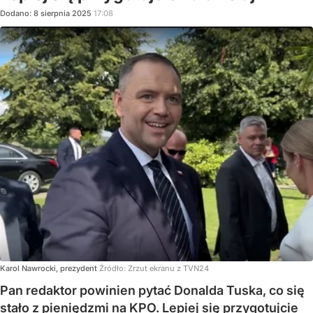
Dodano:
8
sierpnia
2025
17:08
Karol Nawrocki, prezydent
Źródło:
Zrzut ekranu z TVN24
Pan redaktor powinien pytać Donalda Tuska, co się
stało z pieniędzmi na KPO. Lepiej się przygotujcie