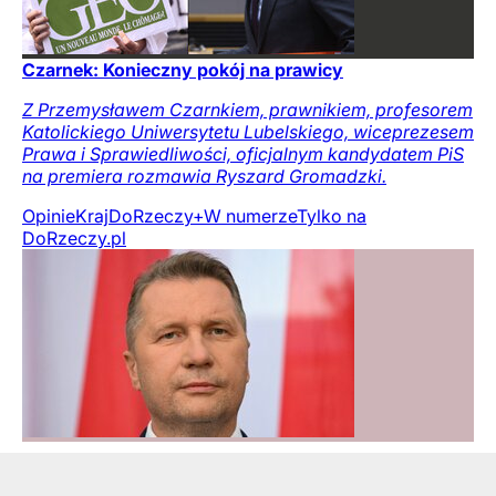
Czarnek: Konieczny pokój na prawicy
Z Przemysławem Czarnkiem, prawnikiem, profesorem
Katolickiego Uniwersytetu Lubelskiego, wiceprezesem
Prawa i Sprawiedliwości, oficjalnym kandydatem PiS
na premiera rozmawia Ryszard Gromadzki.
Opinie
Kraj
DoRzeczy+
W numerze
Tylko na
DoRzeczy.pl