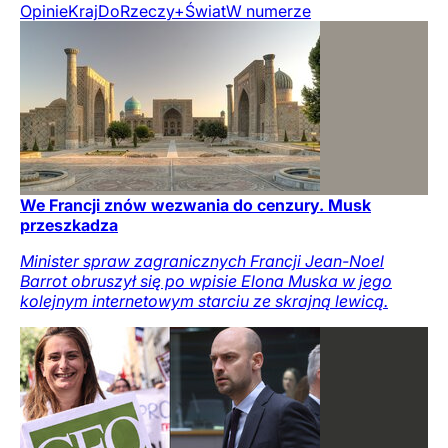
Opinie
Kraj
DoRzeczy+
Świat
W numerze
We Francji znów wezwania do cenzury. Musk
przeszkadza
Minister spraw zagranicznych Francji Jean-Noel
Barrot obruszył się po wpisie Elona Muska w jego
kolejnym internetowym starciu ze skrajną lewicą.