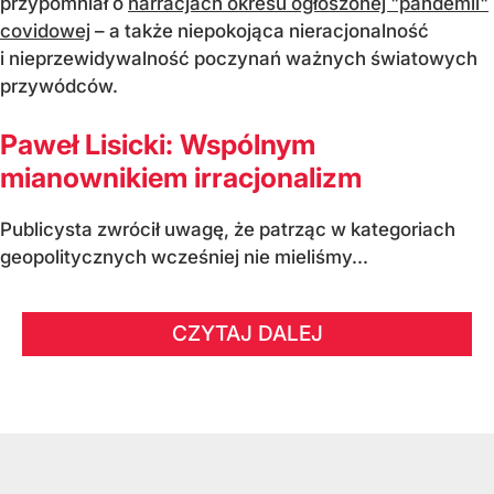
przypomniał o
narracjach okresu ogłoszonej "pandemii"
covidowej
– a także niepokojąca nieracjonalność
i nieprzewidywalność poczynań ważnych światowych
przywódców.
Paweł Lisicki: Wspólnym
mianownikiem irracjonalizm
Publicysta zwrócił uwagę, że patrząc w kategoriach
geopolitycznych wcześniej nie mieliśmy...
CZYTAJ DALEJ