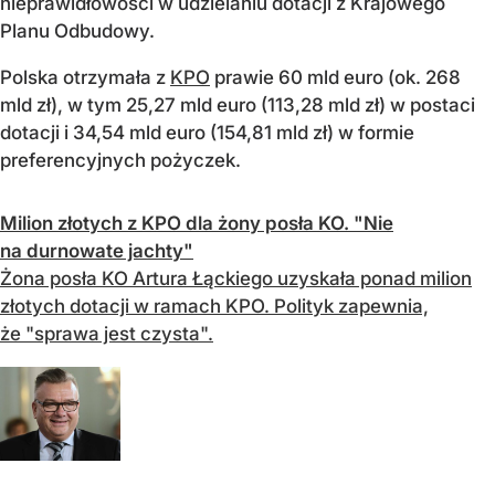
nieprawidłowości w udzielaniu dotacji z Krajowego
Planu Odbudowy.
Polska otrzymała z
KPO
prawie 60 mld euro (ok. 268
mld zł), w tym 25,27 mld euro (113,28 mld zł) w postaci
dotacji i 34,54 mld euro (154,81 mld zł) w formie
preferencyjnych pożyczek.
Milion złotych z KPO dla żony posła KO. "Nie
na durnowate jachty"
Żona posła KO Artura Łąckiego uzyskała ponad milion
złotych dotacji w ramach KPO. Polityk zapewnia,
że "sprawa jest czysta".