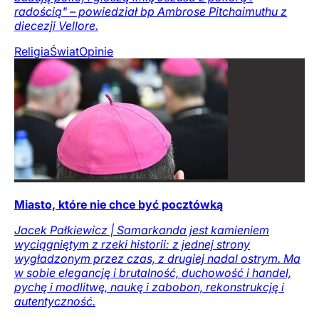
radością" – powiedział bp Ambrose Pitchaimuthu z
diecezji Vellore.
Religia
Świat
Opinie
Miasto, które nie chce być pocztówką
Jacek Pałkiewicz | Samarkanda jest kamieniem
wyciągniętym z rzeki historii: z jednej strony
wygładzonym przez czas, z drugiej nadal ostrym. Ma
w sobie elegancję i brutalność, duchowość i handel,
pychę i modlitwę, naukę i zabobon, rekonstrukcję i
autentyczność.