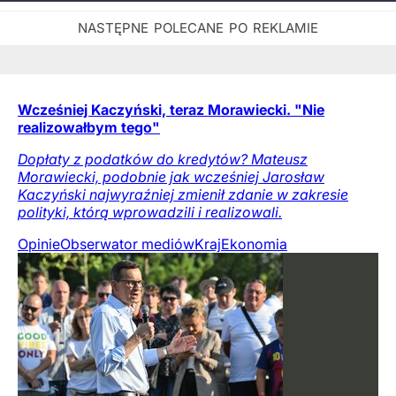
Wcześniej Kaczyński, teraz Morawiecki. "Nie
realizowałbym tego"
Dopłaty z podatków do kredytów? Mateusz
Morawiecki, podobnie jak wcześniej Jarosław
Kaczyński najwyraźniej zmienił zdanie w zakresie
polityki, którą wprowadzili i realizowali.
Opinie
Obserwator mediów
Kraj
Ekonomia