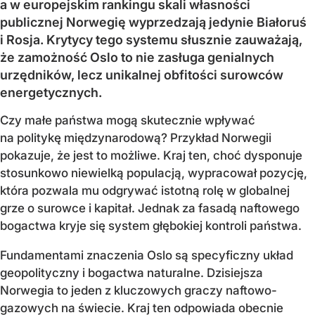
a w europejskim rankingu skali własności
publicznej Norwegię wyprzedzają jedynie Białoruś
i Rosja. Krytycy tego systemu słusznie zauważają,
że zamożność Oslo to nie zasługa genialnych
urzędników, lecz unikalnej obfitości surowców
energetycznych.
Czy małe państwa mogą skutecznie wpływać
na politykę międzynarodową? Przykład Norwegii
pokazuje, że jest to możliwe. Kraj ten, choć dysponuje
stosunkowo niewielką populacją, wypracował pozycję,
która pozwala mu odgrywać istotną rolę w globalnej
grze o surowce i kapitał. Jednak za fasadą naftowego
bogactwa kryje się system głębokiej kontroli państwa.
Fundamentami znaczenia Oslo są specyficzny układ
geopolityczny i bogactwa naturalne. Dzisiejsza
Norwegia to jeden z kluczowych graczy naftowo-
gazowych na świecie. Kraj ten odpowiada obecnie