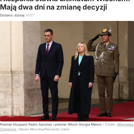
Mają dwa dni na zmianę decyzji
Dodano:
dzisiaj
16:57
Premier Hiszpanii Pedro Sanchez i premier Włoch Giorgia Meloni
/ Źródło:
Wikimedia
Commons
/
Basen Moncloa/Fernando Calvo