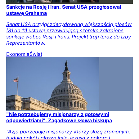
Sankcje na Rosję i Iran. Senat USA przegłosował
ustawę Grahama
Senat USA przyjął zdecydowaną większością głosów
(81 do 11) ustawę przewidującą szeroko zakrojone
sankcje wobec Rosji i Iranu. Projekt trafi teraz do Izby
Reprezentantów.
Ekonomia
Świat
"Nie potrzebujemy misjonarzy z gotowymi
odpowiedziami". Zagadkowe słowa biskupa
"Azja potrzebuje misjonarzy, którzy służą zranionym,
budują pokój i głoszą imię Jezusa z pokorą i