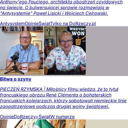
Anthony'ego Fauciego, architekta obostrzeń covidowych
na świecie. O bulwersującej sprawie rozmawiają w
"Antysystemie" Paweł Lisicki i Wojciech Cejrowski.
Antysystem
Opinie
Świat
Tylko na DoRzeczy.pl
Bitwa o szyny
PIECZEŃ RZYMSKA | Miłośnicy filmu wiedzą, że to tytuł
francuskiego obrazu René Clémenta o bohaterskich
francuskich kolejarzach, którzy sabotowali niemieckie linie
zaopatrzeniowe podczas drugiej wojny światowej.
Opinie
DoRzeczy+
Świat
W numerze