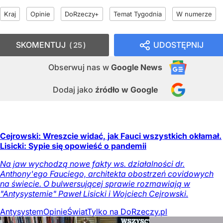
Kraj
Opinie
DoRzeczy+
Temat Tygodnia
W numerze
SKOMENTUJ
UDOSTĘPNIJ
25
Obserwuj nas
w
Google News
Dodaj jako
źródło w Google
Cejrowski: Wreszcie widać, jak Fauci wszystkich okłamał.
Lisicki: Sypie się opowieść o pandemii
Na jaw wychodzą nowe fakty ws. działalności dr.
Anthony'ego Fauciego, architekta obostrzeń covidowych
na świecie. O bulwersującej sprawie rozmawiają w
"Antysystemie" Paweł Lisicki i Wojciech Cejrowski.
Antysystem
Opinie
Świat
Tylko na DoRzeczy.pl