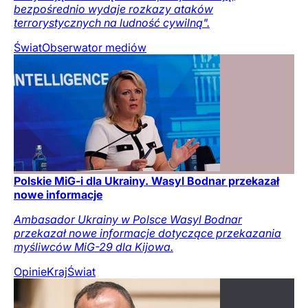
bezpośrednio wydaje rozkazy ataków
terrorystycznych na ludność cywilną".
Świat
Obserwator mediów
Polskie MiG-i dla Ukrainy. Wasyl Bodnar przekazał
nowe informacje
Ambasador Ukrainy w Polsce Wasyl Bodnar
przekazał nowe informacje dotyczące przekazania
myśliwców MiG-29 dla Kijowa.
Opinie
Kraj
Świat