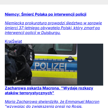
Niemcy: Śmierć Polaka po interwencji policji
Niemiecka prokuratura prowadzi śledztwo w sprawie
śmierci 37-letniego obywatela Polski, który zmarł po
interwencji policji w Duisburgu.
Kraj
Świat
Zacharowa oskarża Macrona. "Wydaje rozkazy
ataków terrorystycznych"
Maria Zacharowa stwierdziła, że Emmanuel Macron
"wzywając do zwiększenia presji na Rosję,