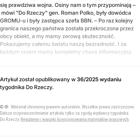
się prawdziwa wojna. Osiny nam o tym przypominają –
mówi "Do Rzeczy" gen. Roman Polko, były dowódca
GROMU-u i były zastępca szefa BBN. – Po raz kolejny
granica naszego państwa została przekroczona przez
obcy obiekt, a my mamy zerową skuteczność.
Pokazujemy całemu światu naszą bezradność. I za
każdym razem mamy kompletny chaos informacyjny.
Artykuł został opublikowany w
36/2025 wydaniu
tygodnika Do Rzeczy
.
© ℗
Materiał chroniony prawem autorskim. Wszelkie prawa zastrzeżone.
Dalsze rozpowszechnianie artykułu tylko za zgodą wydawcy tygodnika
Do Rzeczy.
Regulamin i warunki licencjonowania materiałów prasowych
.