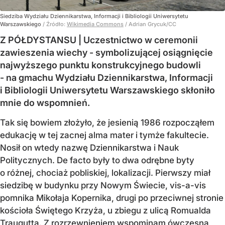
Siedziba Wydziału Dziennikarstwa, Informacji i Bibliologii Uniwersytetu
Warszawskiego
/ Źródło:
Wikimedia Commons
/
Adrian Grycuk/CC
Z PÓŁDYSTANSU | Uczestnictwo w ceremonii
zawieszenia wiechy - symbolizującej osiągnięcie
najwyższego punktu konstrukcyjnego budowli
- na gmachu Wydziału Dziennikarstwa, Informacji
i Bibliologii Uniwersytetu Warszawskiego skłoniło
mnie do wspomnień.
Tak się bowiem złożyło, że jesienią 1986 rozpocząłem
edukację w tej zacnej alma mater i tymże fakultecie.
Nosił on wtedy nazwę Dziennikarstwa i Nauk
Politycznych. De facto były to dwa odrębne byty
o różnej, chociaż pobliskiej, lokalizacji. Pierwszy miał
siedzibę w budynku przy Nowym Świecie, vis-a-vis
pomnika Mikołaja Kopernika, drugi po przeciwnej stronie
kościoła Świętego Krzyża, u zbiegu z ulicą Romualda
Traugutta. Z rozrzewnieniem wspominam ówczesną