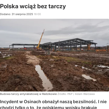
Polska wciąż bez tarczy
Dodano:
31
sierpnia
2025
16:00
Budowa tarczy antyrakietowej w Redzikowie
Źródło:
PAP
/
Adam Warżawa
Incydent w Osinach obnażył naszą bezsilność. I nie
chodzi tylko o to, że polskiemu wojsku brakuje