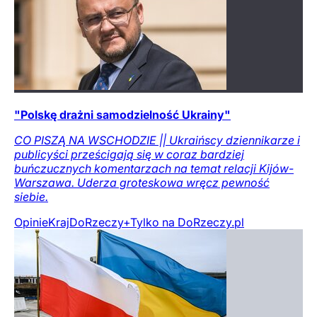
"Polskę drażni samodzielność Ukrainy"
CO PISZĄ NA WSCHODZIE || Ukraińscy dziennikarze i
publicyści prześcigają się w coraz bardziej
buńczucznych komentarzach na temat relacji Kijów-
Warszawa. Uderza groteskowa wręcz pewność
siebie.
Opinie
Kraj
DoRzeczy+
Tylko na DoRzeczy.pl