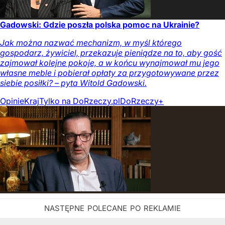
Gadowski: Gdzie poszła polska pomoc na Ukrainie?
Jak można nazwać mechanizm, w myśl którego
gospodarz, żywiciel, przekazuje pieniądze na to, aby gość
zajmował kolejne pokoje, a w końcu wynajmował mu jego
własne meble i pobierał opłaty za przygotowywane przez
siebie posiłki? – pyta Witold Gadowski.
Opinie
Kraj
Tylko na DoRzeczy.pl
DoRzeczy+