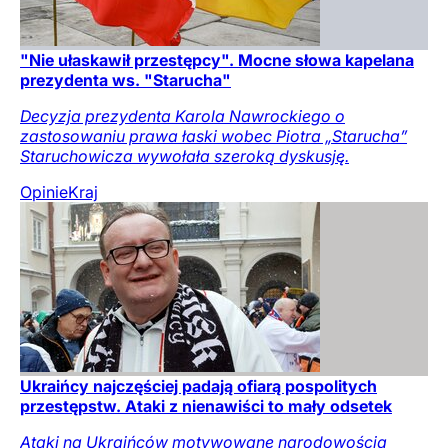
"Nie ułaskawił przestępcy". Mocne słowa kapelana
prezydenta ws. "Starucha"
Decyzja prezydenta Karola Nawrockiego o
zastosowaniu prawa łaski wobec Piotra „Starucha”
Staruchowicza wywołała szeroką dyskusję.
Opinie
Kraj
Ukraińcy najczęściej padają ofiarą pospolitych
przestępstw. Ataki z nienawiści to mały odsetek
Ataki na Ukraińców motywowane narodowością