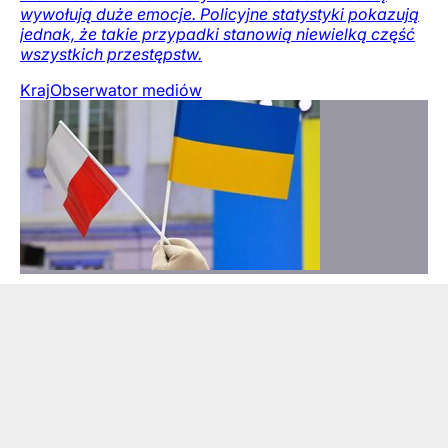
wywołują duże emocje. Policyjne statystyki pokazują
jednak, że takie przypadki stanowią niewielką część
wszystkich przestępstw.
Kraj
Obserwator mediów