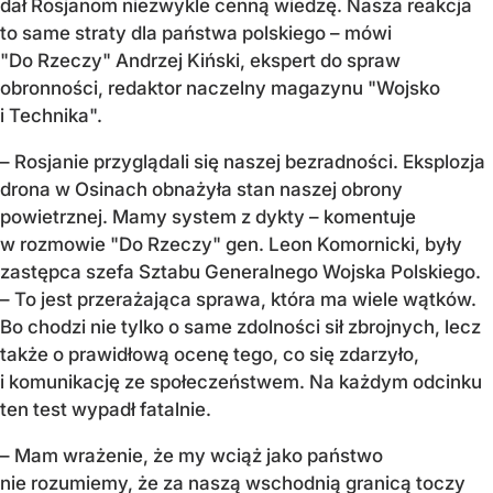
dał Rosjanom niezwykle cenną wiedzę. Nasza reakcja
to same straty dla państwa polskiego – mówi
"Do Rzeczy" Andrzej Kiński, ekspert do spraw
obronności, redaktor naczelny magazynu "Wojsko
i Technika".
– Rosjanie przyglądali się naszej bezradności. Eksplozja
drona w Osinach obnażyła stan naszej obrony
powietrznej. Mamy system z dykty – komentuje
w rozmowie "Do Rzeczy" gen. Leon Komornicki, były
zastępca szefa Sztabu Generalnego Wojska Polskiego.
– To jest przerażająca sprawa, która ma wiele wątków.
Bo chodzi nie tylko o same zdolności sił zbrojnych, lecz
także o prawidłową ocenę tego, co się zdarzyło,
i komunikację ze społeczeństwem. Na każdym odcinku
ten test wypadł fatalnie.
– Mam wrażenie, że my wciąż jako państwo
nie rozumiemy, że za naszą wschodnią granicą toczy