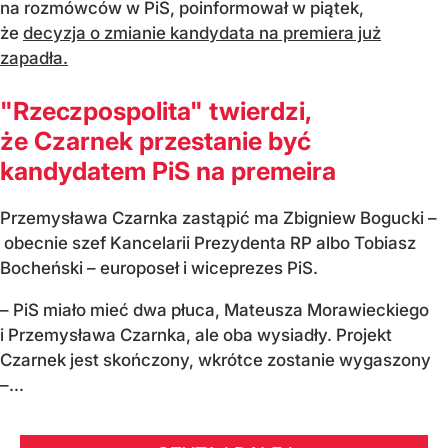
na rozmówców w PiS, poinformował w piątek,
że
decyzja o zmianie kandydata na premiera już
zapadła.
"Rzeczpospolita" twierdzi,
że Czarnek przestanie być
kandydatem PiS na premeira
Przemysława Czarnka zastąpić ma Zbigniew Bogucki –
obecnie szef Kancelarii Prezydenta RP albo Tobiasz
Bocheński – europoseł i wiceprezes PiS.
– PiS miało mieć dwa płuca, Mateusza Morawieckiego
i Przemysława Czarnka, ale oba wysiadły. Projekt
Czarnek jest skończony, wkrótce zostanie wygaszony
–...