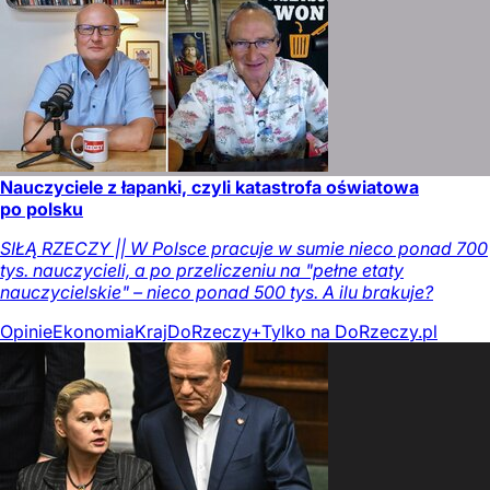
Nauczyciele z łapanki, czyli katastrofa oświatowa
po polsku
SIŁĄ RZECZY || W Polsce pracuje w sumie nieco ponad 700
tys. nauczycieli, a po przeliczeniu na "pełne etaty
nauczycielskie" – nieco ponad 500 tys. A ilu brakuje?
Opinie
Ekonomia
Kraj
DoRzeczy+
Tylko na DoRzeczy.pl