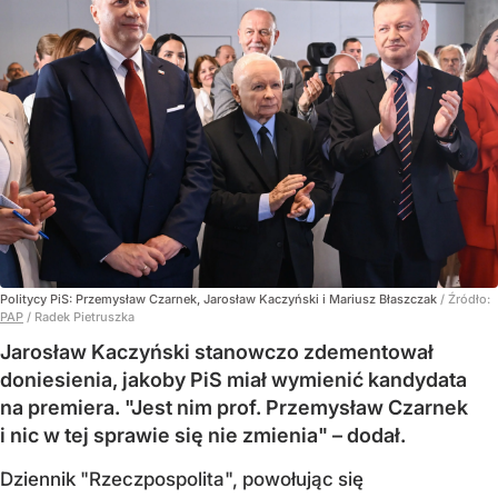
Politycy PiS: Przemysław Czarnek, Jarosław Kaczyński i Mariusz Błaszczak
/ Źródło:
PAP
/
Radek Pietruszka
Jarosław Kaczyński stanowczo zdementował
doniesienia, jakoby PiS miał wymienić kandydata
na premiera. "Jest nim prof. Przemysław Czarnek
i nic w tej sprawie się nie zmienia" – dodał.
Dziennik "Rzeczpospolita", powołując się