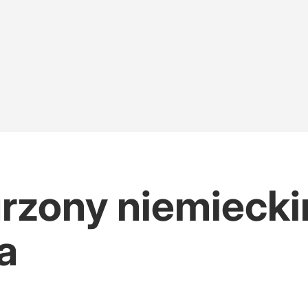
rzony niemieck
a