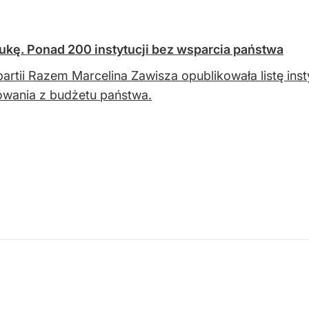
ukę. Ponad 200 instytucji bez wsparcia państwa
partii Razem Marcelina Zawisza opublikowała listę ins
owania z budżetu państwa.