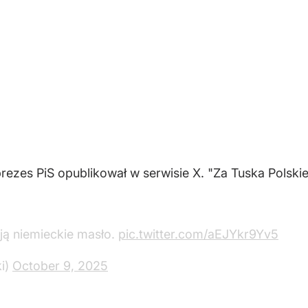
rezes PiS opublikował w serwisie X. "Za Tuska Polskie
ają niemieckie masło.
pic.twitter.com/aEJYkr9Yv5
i)
October 9, 2025