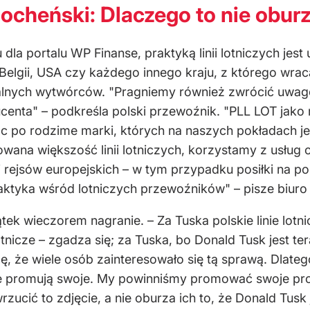
Bocheński: Dlaczego to nie obur
dla portalu WP Finanse, praktyką linii lotniczych jest 
 Belgii, USA czy każdego innego kraju, z którego wrac
nych wytwórców. "Pragniemy również zwrócić uwagę 
centa" – podkreśla polski przewoźnik. "PLL LOT jako
c po rodzime marki, których na naszych pokładach j
wana większość linii lotniczych, korzystamy z usług
i rejsów europejskich – w tym przypadku posiłki na p
raktyka wśród lotniczych przewoźników" – pisze biuro
ek wieczorem nagranie. – Za Tuska polskie linie lotn
 lotnicze – zgadza się; za Tuska, bo Donald Tusk jest 
zę, że wiele osób zainteresowało się tą sprawą. Dlate
romują swoje. My powinniśmy promować swoje produkt
rzucić to zdjęcie, a nie oburza ich to, że Donald Tus