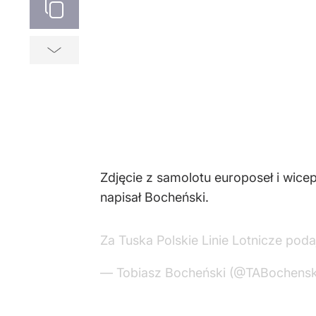
Zdjęcie z samolotu europoseł i wicep
napisał Bocheński.
Za Tuska Polskie Linie Lotnicze pod
— Tobiasz Bocheński (@TABochensk