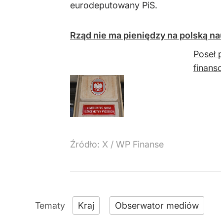
eurodeputowany PiS.
Rząd nie ma pieniędzy na polską na
Poseł 
finans
Źródło:
X
/
WP Finanse
Kraj
Obserwator mediów