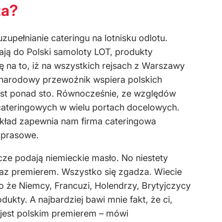
za?
uzupełnianie cateringu na lotnisku odlotu.
ają do Polski samoloty LOT, produkty
na to, iż na wszystkich rejsach z Warszawy
 narodowy przewoźnik wspiera polskich
est ponad sto. Równocześnie, ze względów
 cateringowych w wielu portach docelowych.
okład zapewnia nam firma cateringowa
 prasowe.
icze podają niemieckie masło. No niestety
teraz premierem. Wszystko się zgadza. Wiecie
go że Niemcy, Francuzi, Holendrzy, Brytyjczycy
y. A najbardziej bawi mnie fakt, że ci,
k jest polskim premierem – mówi