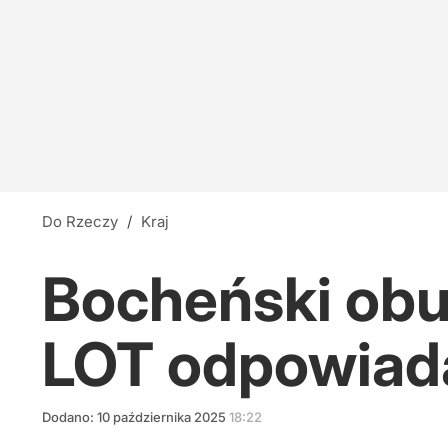
Do Rzeczy
/
Kraj
Bocheński obu
LOT odpowiad
Dodano:
10
października
2025
18:22