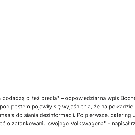
podadzą ci też precla" – odpowiedział na wpis Boch
od postem pojawiły się wyjaśnienia, że na pokładzie p
asła do siania dezinformacji. Po pierwsze, catering uz
eć o zatankowaniu swojego Volkswagena" – napisał r