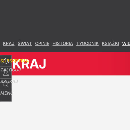
Udostępnij
26
Skomentuj
KRAJ
ŚWIAT
OPINIE
HISTORIA
TYGODNIK
KSIĄŻKI
WI
KRAJ
SUBSKRYBUJ
ZALOGUJ
SZUKAJ
MENU