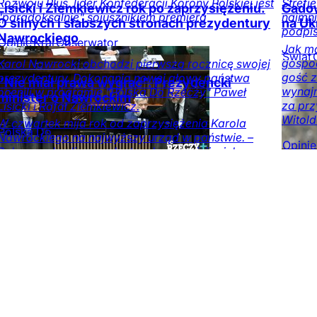
Rozwoju Plus, lider Konfederacji Korony Polskiej jest
Strefi
Lisicki i Ziemkiewicz rok po zaprzysiężeniu.
Gadow
"paradoksalnie" sojusznikiem premiera
najmni
O silnych i słabszych stronach prezydentury
na Uk
podpis
Nawrockiego
Opinie
Kraj
Obserwator
Jak m
mediów
Świat
gospod
Karol Nawrocki obchodzi pierwszą rocznicę swojej
gość z
prezydentury. Dokonania nowej głowy państwa
"Nie miał prawa wygrać". Prezydencki
wynajm
ocenili w programie "Polska Do Rzeczy" Paweł
minister o Nawrockim
za prz
Lisicki i Rafał Ziemkiewicz.
Witold
W czwartek mija rok od zaprzysiężenia Karola
Polska Do
Nawrockiego na najwyższy urząd w państwie. –
Opinie
Rzeczy
Opinie
Kraj
Tylko
Polacy wybrali prezydenta wbrew opinii wielu
DoRze
na DoRzeczy.pl
mediów – powiedział szef Gabinetu Prezydenta RP
Paweł Szefernaker.
Opinie
Kraj
Obserwator
mediów