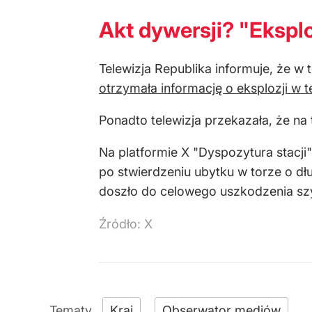
Akt dywersji? "Eksplo
Telewizja Republika informuje, że w
otrzymała informację o eksplozji w te
Ponadto telewizja przekazała, że na
Na platformie X "Dyspozytura stacji
po stwierdzeniu ubytku w torze o 
doszło do celowego uszkodzenia sz
Źródło:
X
Kraj
Obserwator mediów