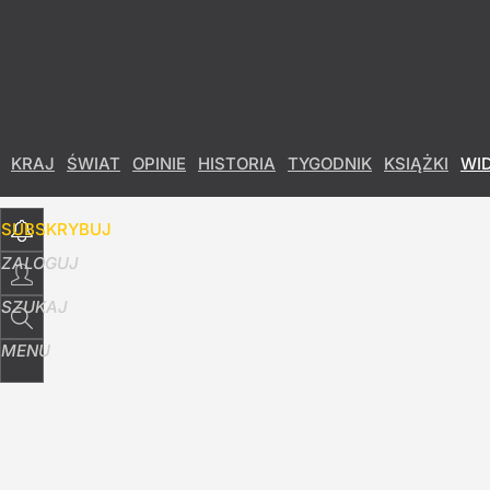
Udostępnij
14
Skomentuj
Nauczyciele z łapanki, czyli katastrofa oświat
KRAJ
ŚWIAT
OPINIE
HISTORIA
TYGODNIK
KSIĄŻKI
WI
9
SUBSKRYBUJ
"Niewybaczalny błąd". Wicepremier krytykuje
ZALOGUJ
20
SZUKAJ
MENU
Nawrocki: Strategicznym interesem Polski jest
12