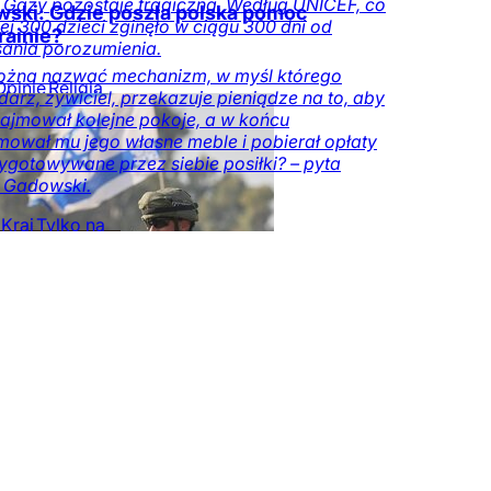
e Gazy pozostaje tragiczna. Według UNICEF, co
ski: Gdzie poszła polska pomoc
ej 300 dzieci zginęło w ciągu 300 dni od
rainie?
ania porozumienia.
ożna nazwać mechanizm, w myśl którego
Opinie
Religia
arz, żywiciel, przekazuje pieniądze na to, aby
ajmował kolejne pokoje, a w końcu
ował mu jego własne meble i pobierał opłaty
ygotowywane przez siebie posiłki? – pyta
 Gadowski.
Kraj
Tylko na
czy.pl
DoRzeczy+