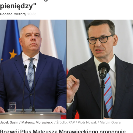
pieniędzy"
Dodano:
wczoraj
20:35
Jacek Sasin / Mateusz Morawiecki
/ Źródło:
PAP
/
Piotr Nowak / Marcin Obara
Rozwój Plus Mateusza Morawieckiego proponuje