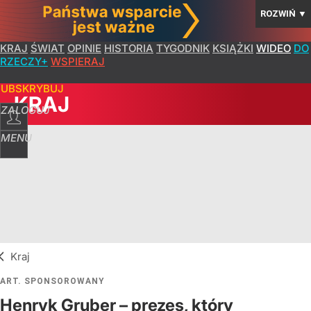
ROZWIŃ
▼
KRAJ
ŚWIAT
OPINIE
HISTORIA
TYGODNIK
KSIĄŻKI
WIDEO
DO
RZECZY+
WSPIERAJ
SUBSKRYBUJ
KRAJ
ZALOGUJ
MENU
Kraj
ART. SPONSOROWANY
Henryk Gruber – prezes, który