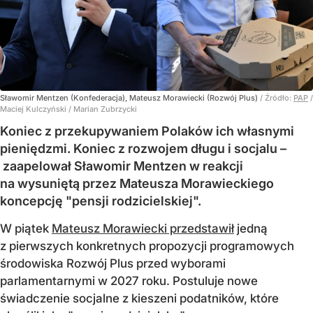
Sławomir Mentzen (Konfederacja), Mateusz Morawiecki (Rozwój Plus)
/ Źródło:
PAP
/
Maciej Kulczyński / Marian Zubrzycki
Koniec z przekupywaniem Polaków ich własnymi
pieniędzmi. Koniec z rozwojem długu i socjalu –
zaapelował Sławomir Mentzen w reakcji
na wysuniętą przez Mateusza Morawieckiego
koncepcję "pensji rodzicielskiej".
W piątek
Mateusz Morawiecki przedstawił
jedną
z pierwszych konkretnych propozycji programowych
środowiska Rozwój Plus przed wyborami
parlamentarnymi w 2027 roku. Postuluje nowe
świadczenie socjalne z kieszeni podatników, które