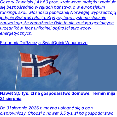
Cezary Zawalski | Aż 60 proc. krajowego majątku znajduje
się bezpośrednio w rękach państwa, a w europejskim
rankingu skali własności publicznej Norwegię wyprzedzają
jedynie Białoruś i Rosja. Krytycy tego systemu słusznie
zauważają, że zamożność Oslo to nie zasługa genialnych
urzędników, lecz unikalnej obfitości surowców
energetycznych.
Ekonomia
DoRzeczy+
Świat
Opinie
W numerze
Nawet 3,5 tys. zł na gospodarstwo domowe. Termin mija
31 sierpnia
Do 31 sierpnia 2026 r. można ubiegać się o bon
ciepłowniczy. Chodzi o nawet 3,5 tys. zł na gospodarstwo