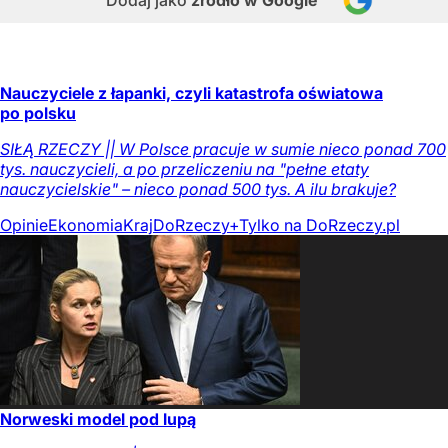
Dodaj jako
źródło w Google
Nauczyciele z łapanki, czyli katastrofa oświatowa
po polsku
SIŁĄ RZECZY || W Polsce pracuje w sumie nieco ponad 700
tys. nauczycieli, a po przeliczeniu na "pełne etaty
nauczycielskie" – nieco ponad 500 tys. A ilu brakuje?
Opinie
Ekonomia
Kraj
DoRzeczy+
Tylko na DoRzeczy.pl
Norweski model pod lupą