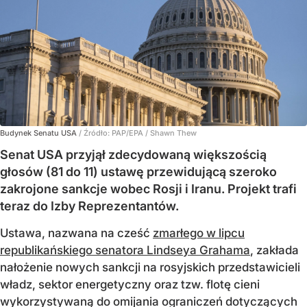
Budynek Senatu USA
/ Źródło:
PAP/EPA
/
Shawn Thew
Senat USA przyjął zdecydowaną większością
głosów (81 do 11) ustawę przewidującą szeroko
zakrojone sankcje wobec Rosji i Iranu. Projekt trafi
teraz do Izby Reprezentantów.
Ustawa, nazwana na cześć
zmarłego w lipcu
republikańskiego senatora Lindseya Grahama
, zakłada
nałożenie nowych sankcji na rosyjskich przedstawicieli
władz, sektor energetyczny oraz tzw. flotę cieni
wykorzystywaną do omijania ograniczeń dotyczących