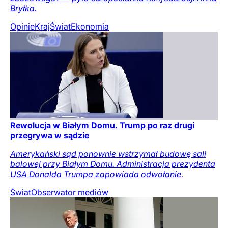
Bryłka.
Opinie
Kraj
Świat
Ekonomia
Rewolucja w Białym Domu. Trump po raz drugi
przegrywa w sądzie
Amerykański sąd ponownie wstrzymał budowę sali
balowej przy Białym Domu. Administracja prezydenta
USA Donalda Trumpa zapowiada odwołanie.
Świat
Obserwator mediów