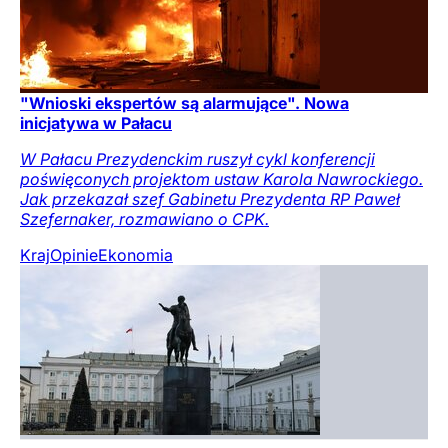
"Wnioski ekspertów są alarmujące". Nowa
inicjatywa w Pałacu
W Pałacu Prezydenckim ruszył cykl konferencji
poświęconych projektom ustaw Karola Nawrockiego.
Jak przekazał szef Gabinetu Prezydenta RP Paweł
Szefernaker, rozmawiano o CPK.
Kraj
Opinie
Ekonomia