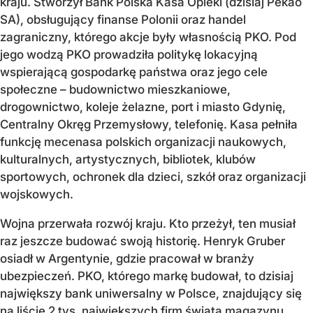
kraju. Stworzył Bank Polska Kasa Opieki (dzisiaj Pekao
SA), obsługujący finanse Polonii oraz handel
zagraniczny, którego akcje były własnością PKO. Pod
jego wodzą PKO prowadziła politykę lokacyjną
wspierającą gospodarkę państwa oraz jego cele
społeczne – budownictwo mieszkaniowe,
drogownictwo, koleje żelazne, port i miasto Gdynię,
Centralny Okręg Przemysłowy, telefonię. Kasa pełniła
funkcję mecenasa polskich organizacji naukowych,
kulturalnych, artystycznych, bibliotek, klubów
sportowych, ochronek dla dzieci, szkół oraz organizacji
wojskowych.
Wojna przerwała rozwój kraju. Kto przeżył, ten musiał
raz jeszcze budować swoją historię. Henryk Gruber
osiadł w Argentynie, gdzie pracował w branży
ubezpieczeń. PKO, którego markę budował, to dzisiaj
największy bank uniwersalny w Polsce, znajdujący się
na liście 2 tys. największych firm świata magazynu