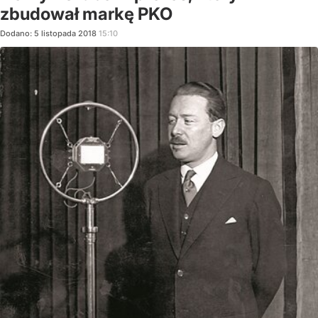
zbudował markę PKO
Dodano:
5
listopada
2018
15:10