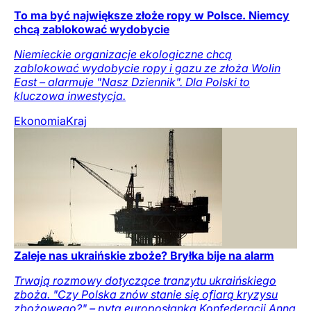
To ma być największe złoże ropy w Polsce. Niemcy
chcą zablokować wydobycie
Niemieckie organizacje ekologiczne chcą
zablokować wydobycie ropy i gazu ze złoża Wolin
East – alarmuje "Nasz Dziennik". Dla Polski to
kluczowa inwestycja.
Ekonomia
Kraj
Zaleje nas ukraińskie zboże? Bryłka bije na alarm
Trwają rozmowy dotyczące tranzytu ukraińskiego
zboża. "Czy Polska znów stanie się ofiarą kryzysu
zbożowego?" – pyta europosłanka Konfederacji Anna