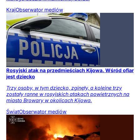
Kraj
Obserwator mediów
Rosyjski atak na przedmieściach Kijowa. Wśród ofiar
jest dziecko
Trzy osoby, w tym dziecko, zginęły, a kolejne trzy
zostały ranne w rosyjskich atakach powietrznych na
miasto Browary w okolicach Kijowa.
Świat
Obserwator mediów