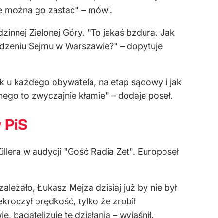
ie można go zastać" – mówi.
innej Zielonej Góry. "To jakaś bzdura. Jak
iedzeniu Sejmu w Warszawie?" – dopytuje
ak u każdego obywatela, na etap sądowy i jak
ego to zwyczajnie kłamie" – dodaje poseł.
w PiS
üllera w audycji "Gość Radia Zet". Europoseł
ależało, Łukasz Mejza dzisiaj już by nie był
kroczył prędkość, tylko że zrobił
, bagatelizuje te działania – wyjaśnił.