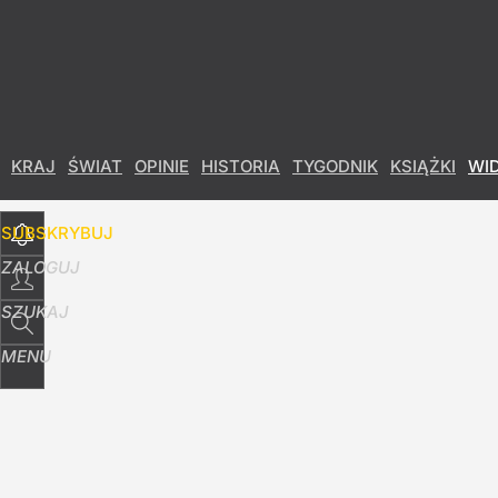
Udostępnij
4
Skomentuj
KRAJ
ŚWIAT
OPINIE
HISTORIA
TYGODNIK
KSIĄŻKI
WI
SUBSKRYBUJ
ZALOGUJ
SZUKAJ
MENU