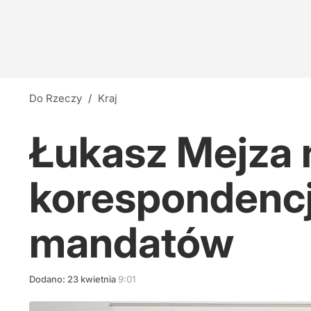
Do Rzeczy
/
Kraj
Łukasz Mejza 
korespondencj
mandatów
Dodano:
23
kwietnia
9:01