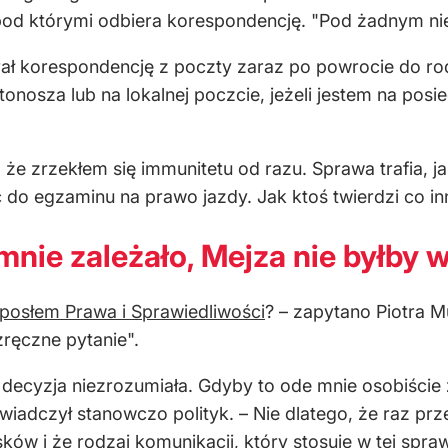
 pod którymi odbiera korespondencję. "Pod żadnym n
ał korespondencję z poczty zaraz po powrocie do rodz
nosza lub na lokalnej poczcie, jeżeli jestem na pos
że zrzekłem się immunitetu od razu. Sprawa trafia, j
do egzaminu na prawo jazdy. Jak ktoś twierdzi co inn
mnie zależało, Mejza nie byłby 
 posłem Prawa i Sprawiedliwości
? – zapytano Piotra M
ezręczne pytanie".
 decyzja niezrozumiała. Gdyby to ode mnie osobiście z
iadczył stanowczo polityk. – Nie dlatego, że raz prze
ków i że rodzaj komunikacji, który stosuje w tej sprawie