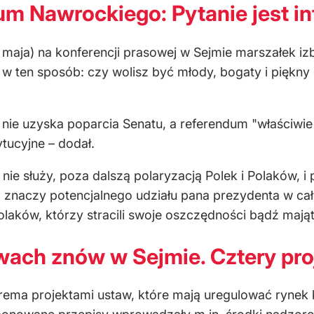
um Nawrockiego: Pytanie jest in
 maja) na konferencji prasowej w Sejmie marszałek i
w ten sposób: czy wolisz być młody, bogaty i piękny c
ie uzyska poparcia Senatu, a referendum "właściwie 
ytucyjne – dodał.
u nie służy, poza dalszą polaryzacją Polek i Polaków, 
znaczy potencjalnego udziału pana prezydenta w całe
laków, którzy stracili swoje oszczędności bądź mają
ach znów w Sejmie. Cztery pro
erema projektami ustaw, które mają uregulować rynek 