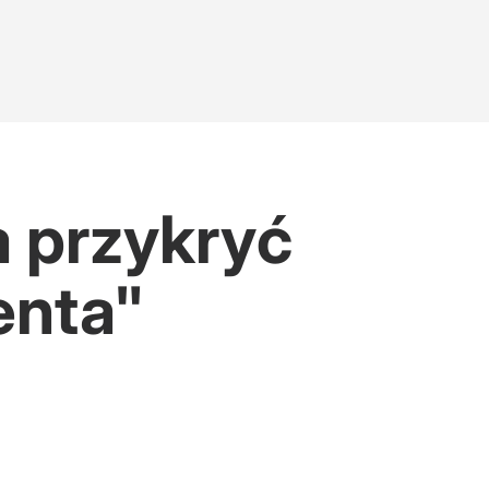
 przykryć
enta"