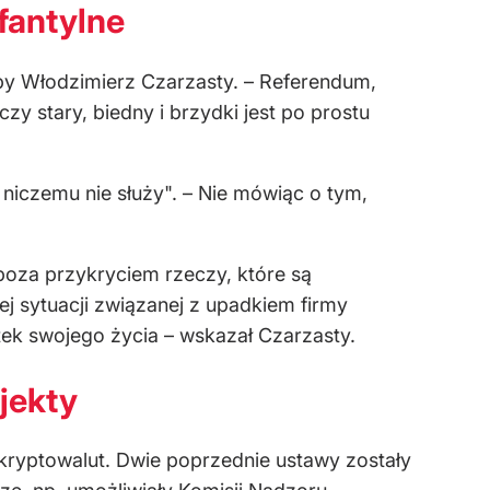
fantylne
zby Włodzimierz Czarzasty. – Referendum,
zy stary, biedny i brzydki jest po prostu
niczemu nie służy". – Nie mówiąc o tym,
i poza przykryciem rzeczy, które są
j sytuacji związanej z upadkiem firmy
tek swojego życia – wskazał Czarzasty.
jekty
kryptowalut. Dwie poprzednie ustawy zostały