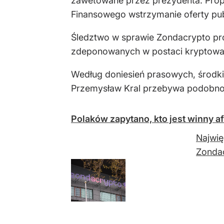
zawetowane przez prezydenta. Propo
Finansowego wstrzymanie oferty pub
Śledztwo w sprawie Zondacrypto pr
zdeponowanych w postaci kryptowalut
Według doniesień prasowych, środki
Przemysław Kral przebywa podobno w 
Polaków zapytano, kto jest winny a
Najwię
Zonda