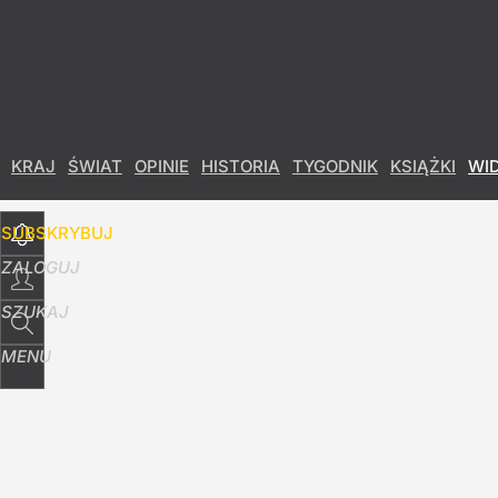
Udostępnij
13
Skomentuj
KRAJ
ŚWIAT
OPINIE
HISTORIA
TYGODNIK
KSIĄŻKI
WI
SUBSKRYBUJ
ZALOGUJ
SZUKAJ
MENU