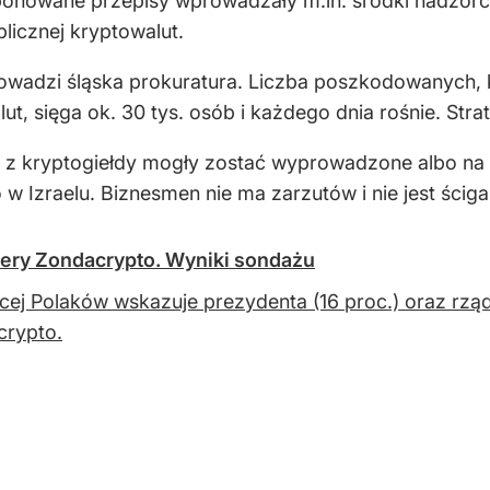
nowane przepisy wprowadzały m.in. środki nadzorcz
licznej kryptowalut.
owadzi śląska prokuratura. Liczba poszkodowanych, 
, sięga ok. 30 tys. osób i każdego dnia rośnie. Stra
 z kryptogiełdy mogły zostać wyprowadzone albo na
Izraelu. Biznesmen nie ma zarzutów i nie jest ściga
fery Zondacrypto. Wyniki sondażu
cej Polaków wskazuje prezydenta (16 proc.) oraz rząd
crypto.