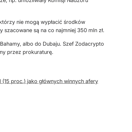
e, np. umożliwiały Komisji Nadzoru
którzy nie mogą wypłacić środków
ty szacowane są na co najmniej 350 mln zł.
 Bahamy, albo do Dubaju. Szef Zodacrypto
ny przez prokuraturę.
 (15 proc.) jako głównych winnych afery