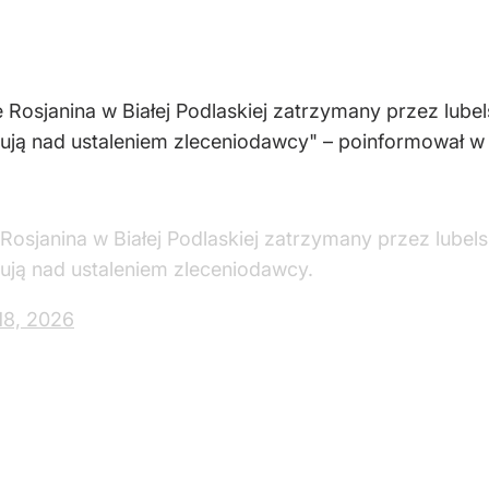
Rosjanina w Białej Podlaskiej zatrzymany przez lubel
ują nad ustaleniem zleceniodawcy" – poinformował w 
osjanina w Białej Podlaskiej zatrzymany przez lubels
ują nad ustaleniem zleceniodawcy.
18, 2026