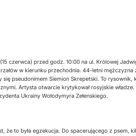
(15 czerwca) przed godz. 10:00 na ul. Królowej Jadwi
 strzałów w kierunku przechodnia. 44-letni mężczyzna 
y się pseudonimem Siemion Skrepetski. To rysownik, kt
znymi. Artysta otwarcie krytykował rosyjskie władze
rezydenta Ukrainy Wołodymyra Zełenskiego.
, że to była egzekucja. Do spacerującego z psem, k