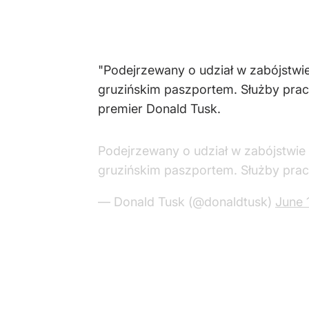
"Podejrzewany o udział w zabójstwie 
gruzińskim paszportem. Służby prac
premier Donald Tusk.
Podejrzewany o udział w zabójstwie R
gruzińskim paszportem. Służby prac
— Donald Tusk (@donaldtusk)
June 