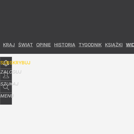
Udostępnij
4
Skomentuj
KRAJ
ŚWIAT
OPINIE
HISTORIA
TYGODNIK
KSIĄŻKI
WI
SUBSKRYBUJ
ZALOGUJ
SZUKAJ
MENU