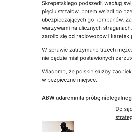
Skrepetskiego podszedł, według świ
pięciu strzałów, potem wsiadł do c
ubezpieczających go kompanów. Zabó
warzywami na ulicznych straganach.
zaroiło się od radiowozów i karetek
W sprawie zatrzymano trzech mężczy
nie będzie miał postawionych zarzu
Wiadomo, że polskie służby zaopieko
w bezpieczne miejsce.
ABW udaremniła próbę nielegalneg
Do sąd
strate