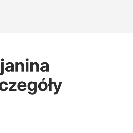
janina
zczegóły