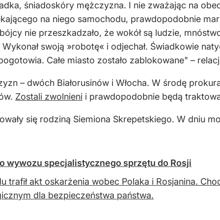
adka, śniadoskóry mężczyzna. I nie zważając na obec
zekającego na niego samochodu, prawdopodobnie marki
jcy nie przeszkadzało, że wokół są ludzie, mnóstwo
 Wykonał swoją »robotę« i odjechał. Świadkowie nat
 pogotowia. Całe miasto zostało zablokowane" – relacj
zn – dwóch Białorusinów i Włocha. W środę prokura
tów.
Zostali zwolnieni
i prawdopodobnie będą traktowan
wały się rodziną Siemiona Skrepetskiego. W dniu mor
o wywozu specjalistycznego sprzętu do Rosji
u trafił akt oskarżenia wobec Polaka i Rosjanina. Cho
gicznym dla bezpieczeństwa państwa.