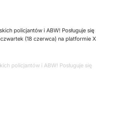
skich policjantów i ABW! Posługuje się
czwartek (18 czerwca) na platformie X
kich policjantów i ABW! Posługuje się