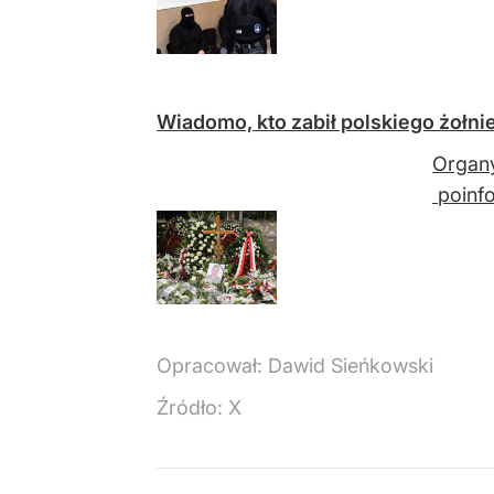
Wiadomo, kto zabił polskiego żołnie
Organy
poinfo
Opracował:
Dawid Sieńkowski
Źródło:
X