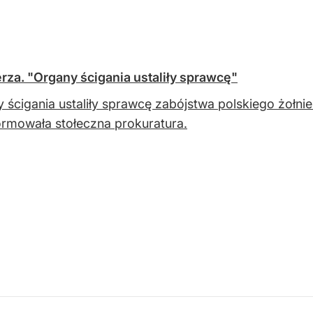
rza. "Organy ścigania ustaliły sprawcę"
 ścigania ustaliły sprawcę zabójstwa polskiego żołni
rmowała stołeczna prokuratura.