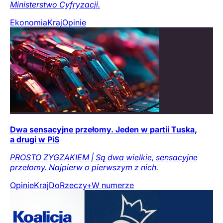
Ministerstwo Cyfryzacji.
Ekonomia
Kraj
Opinie
Dwa sensacyjne przełomy. Jeden w partii Tuska,
a drugi w PiS
PROSTO ZYGZAKIEM | Są dwa wielkie, sensacyjne
przełomy. Najpierw o pierwszym z nich.
Opinie
Kraj
DoRzeczy+
W numerze