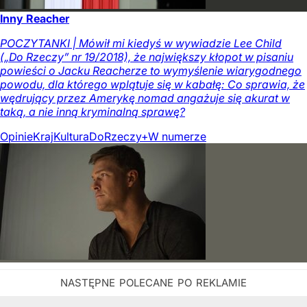
Inny Reacher
POCZYTANKI | Mówił mi kiedyś w wywiadzie Lee Child
(„Do Rzeczy” nr 19/2018), że największy kłopot w pisaniu
powieści o Jacku Reacherze to wymyślenie wiarygodnego
powodu, dla którego wplątuje się w kabałę: Co sprawia, że
wędrujący przez Amerykę nomad angażuje się akurat w
taką, a nie inną kryminalną sprawę?
Opinie
Kraj
Kultura
DoRzeczy+
W numerze