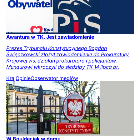
Awantura w TK. Jest zawiadomienie
Prezes Trybunału Konstytucyjnego Bogdan
Święczkowski złożył zawiadomienie do Prokuratury
Krajowej ws. działań prokuratora i policjantów.
Mundurowi wkroczyli do siedziby TK 14 lipca br.
Kraj
Opinie
Obserwator mediów
W Boulder jak w domu