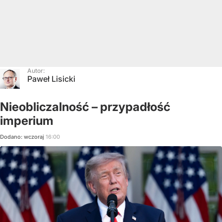
Autor:
Paweł Lisicki
Nieobliczalność – przypadłość
imperium
Dodano:
wczoraj
16:00