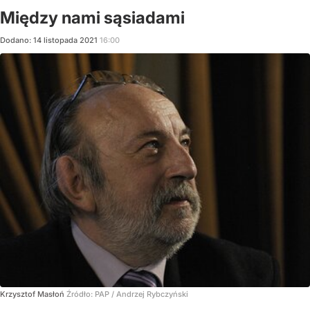
Między nami sąsiadami
Dodano:
14
listopada
2021
16:00
Krzysztof Masłoń
Źródło:
PAP
/
Andrzej Rybczyński