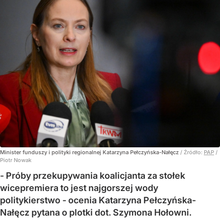
Minister funduszy i polityki regionalnej Katarzyna Pełczyńska-Nałęcz
/ Źródło:
PAP
/
Piotr Nowak
- Próby przekupywania koalicjanta za stołek
wicepremiera to jest najgorszej wody
politykierstwo - ocenia Katarzyna Pełczyńska-
Nałęcz pytana o plotki dot. Szymona Hołowni.