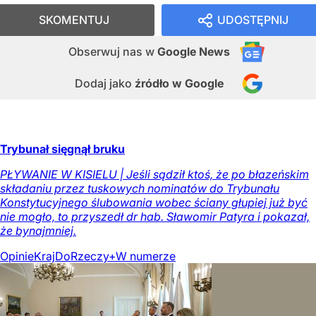
SKOMENTUJ
UDOSTĘPNIJ
Obserwuj nas
w
Google News
Dodaj jako
źródło w Google
Trybunał sięgnął bruku
PŁYWANIE W KISIELU | Jeśli sądził ktoś, że po błazeńskim
składaniu przez tuskowych nominatów do Trybunału
Konstytucyjnego ślubowania wobec ściany głupiej już być
nie mogło, to przyszedł dr hab. Sławomir Patyra i pokazał,
że bynajmniej.
Opinie
Kraj
DoRzeczy+
W numerze