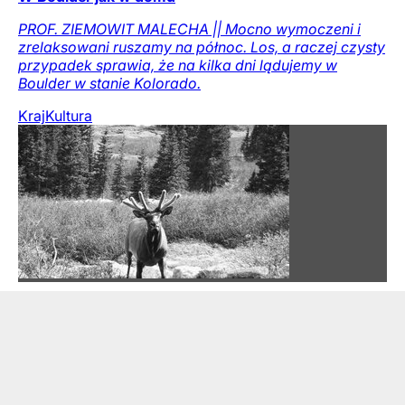
PROF. ZIEMOWIT MALECHA || Mocno wymoczeni i
zrelaksowani ruszamy na północ. Los, a raczej czysty
przypadek sprawia, że na kilka dni lądujemy w
Boulder w stanie Kolorado.
Kraj
Kultura