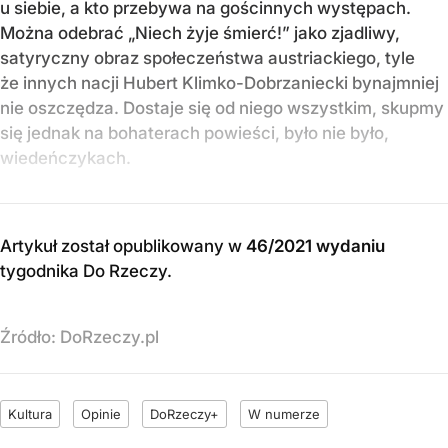
u siebie, a kto przebywa na gościnnych występach.
Można odebrać „Niech żyje śmierć!” jako zjadliwy,
satyryczny obraz społeczeństwa austriackiego, tyle
że innych nacji Hubert Klimko-Dobrzaniecki bynajmniej
nie oszczędza. Dostaje się od niego wszystkim, skupmy
się jednak na bohaterach powieści, było nie było,
wiedeńczykach.
Artykuł został opublikowany w
46/2021 wydaniu
tygodnika Do Rzeczy
.
Źródło:
DoRzeczy.pl
Kultura
Opinie
DoRzeczy+
W numerze