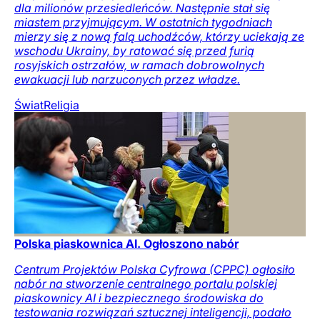
dla milionów przesiedleńców. Następnie stał się
miastem przyjmującym. W ostatnich tygodniach
mierzy się z nową falą uchodźców, którzy uciekają ze
wschodu Ukrainy, by ratować się przed furią
rosyjskich ostrzałów, w ramach dobrowolnych
ewakuacji lub narzuconych przez władze.
Świat
Religia
Polska piaskownica AI. Ogłoszono nabór
Centrum Projektów Polska Cyfrowa (CPPC) ogłosiło
nabór na stworzenie centralnego portalu polskiej
piaskownicy AI i bezpiecznego środowiska do
testowania rozwiązań sztucznej inteligencji, podało