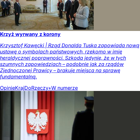
Krzyż wyrwany z korony
Krzysztof Kawęcki | Rząd Donalda Tuska zapowiada nową
ustawę o symbolach państwowych, rzekomo w imię
heraldycznej poprawności. Szkoda jedynie, że w tych
szumnych zapowiedziach – podobnie jak za rządów
Zjednoczonej Prawicy – brakuje miejsca na sprawę
fundamentalną.
Opinie
Kraj
DoRzeczy+
W numerze