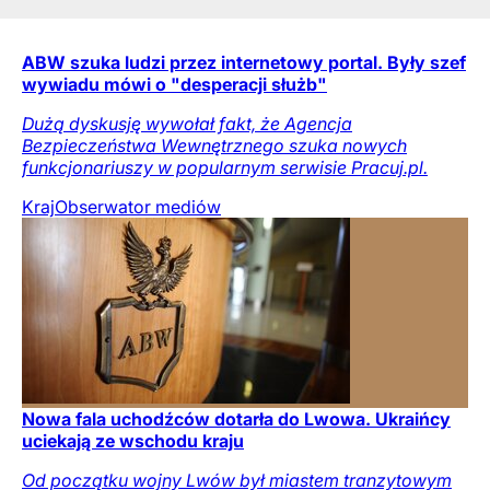
ABW szuka ludzi przez internetowy portal. Były szef
wywiadu mówi o "desperacji służb"
Dużą dyskusję wywołał fakt, że Agencja
Bezpieczeństwa Wewnętrznego szuka nowych
funkcjonariuszy w popularnym serwisie Pracuj.pl.
Kraj
Obserwator mediów
Nowa fala uchodźców dotarła do Lwowa. Ukraińcy
uciekają ze wschodu kraju
Od początku wojny Lwów był miastem tranzytowym