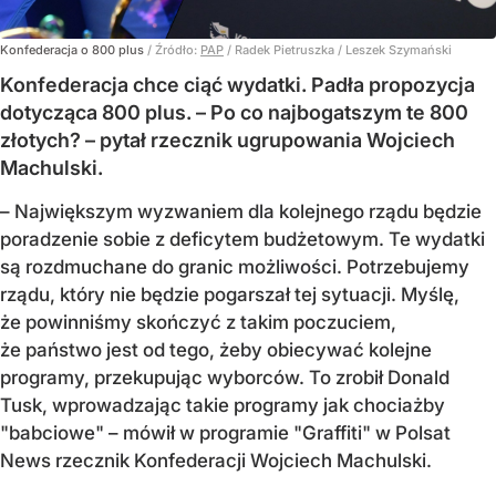
Konfederacja o 800 plus
/ Źródło:
PAP
/
Radek Pietruszka / Leszek Szymański
Konfederacja chce ciąć wydatki. Padła propozycja
dotycząca 800 plus. – Po co najbogatszym te 800
złotych? – pytał rzecznik ugrupowania Wojciech
Machulski.
– Największym wyzwaniem dla kolejnego rządu będzie
poradzenie sobie z deficytem budżetowym. Te wydatki
są rozdmuchane do granic możliwości. Potrzebujemy
rządu, który nie będzie pogarszał tej sytuacji. Myślę,
że powinniśmy skończyć z takim poczuciem,
że państwo jest od tego, żeby obiecywać kolejne
programy, przekupując wyborców. To zrobił Donald
Tusk, wprowadzając takie programy jak chociażby
"babciowe" – mówił w programie "Graffiti" w Polsat
News rzecznik Konfederacji Wojciech Machulski.