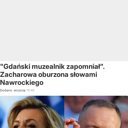
"Gdański muzealnik zapomniał".
Zacharowa oburzona słowami
Nawrockiego
Dodano:
wczoraj
19:45