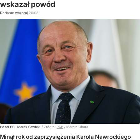
wskazał powód
Dodano:
wczoraj
20:08
Poseł PSL Marek Sawicki
/ Źródło:
PAP
/
Marcin Obara
Minął rok od zaprzysiężenia Karola Nawrockiego