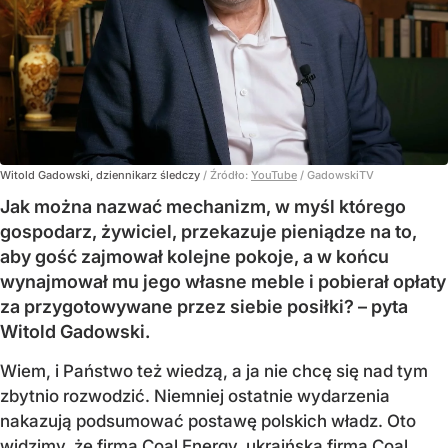
Witold Gadowski, dziennikarz śledczy
/ Źródło:
YouTube
/
GadowskiTV
Jak można nazwać mechanizm, w myśl którego
gospodarz, żywiciel, przekazuje pieniądze na to,
aby gość zajmował kolejne pokoje, a w końcu
wynajmował mu jego własne meble i pobierał opłaty
za przygotowywane przez siebie posiłki? – pyta
Witold Gadowski.
Wiem, i Państwo też wiedzą, a ja nie chcę się nad tym
zbytnio rozwodzić. Niemniej ostatnie wydarzenia
nakazują podsumować postawę polskich władz. Oto
widzimy, że firma Coal Energy, ukraińska firma Coal