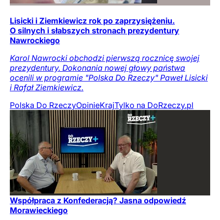
Lisicki i Ziemkiewicz rok po zaprzysiężeniu.
O silnych i słabszych stronach prezydentury
Nawrockiego
Karol Nawrocki obchodzi pierwszą rocznicę swojej
prezydentury. Dokonania nowej głowy państwa
ocenili w programie "Polska Do Rzeczy" Paweł Lisicki
i Rafał Ziemkiewicz.
Polska Do Rzeczy
Opinie
Kraj
Tylko na DoRzeczy.pl
Współpraca z Konfederacją? Jasna odpowiedź
Morawieckiego