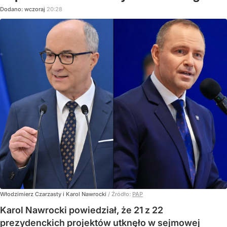
Dodano:
wczoraj
20:28
Włodzimierz Czarzasty i Karol Nawrocki
/ Źródło:
PAP
Karol Nawrocki powiedział, że 21 z 22
prezydenckich projektów utknęło w sejmowej