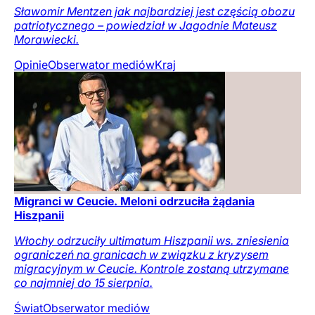
Sławomir Mentzen jak najbardziej jest częścią obozu
patriotycznego – powiedział w Jagodnie Mateusz
Morawiecki.
Opinie
Obserwator mediów
Kraj
Migranci w Ceucie. Meloni odrzuciła żądania
Hiszpanii
Włochy odrzuciły ultimatum Hiszpanii ws. zniesienia
ograniczeń na granicach w związku z kryzysem
migracyjnym w Ceucie. Kontrole zostaną utrzymane
co najmniej do 15 sierpnia.
Świat
Obserwator mediów