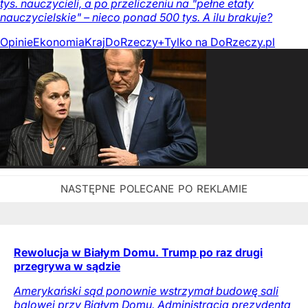
tys. nauczycieli, a po przeliczeniu na "pełne etaty
nauczycielskie" – nieco ponad 500 tys. A ilu brakuje?
Opinie
Ekonomia
Kraj
DoRzeczy+
Tylko na DoRzeczy.pl
Rewolucja w Białym Domu. Trump po raz drugi
przegrywa w sądzie
Amerykański sąd ponownie wstrzymał budowę sali
balowej przy Białym Domu. Administracja prezydenta