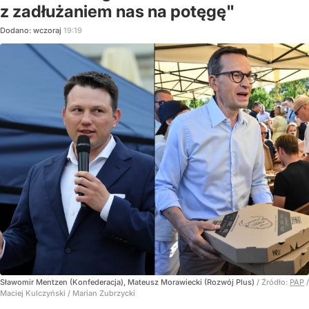
z zadłużaniem nas na potęgę"
Dodano:
wczoraj
19:19
Sławomir Mentzen (Konfederacja), Mateusz Morawiecki (Rozwój Plus)
/ Źródło:
PAP
/
Maciej Kulczyński / Marian Zubrzycki