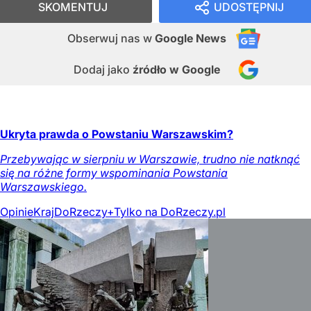
SKOMENTUJ
UDOSTĘPNIJ
Obserwuj nas
w
Google News
Dodaj jako
źródło w Google
Ukryta prawda o Powstaniu Warszawskim?
Przebywając w sierpniu w Warszawie, trudno nie natknąć
się na różne formy wspominania Powstania
Warszawskiego.
Opinie
Kraj
DoRzeczy+
Tylko na DoRzeczy.pl