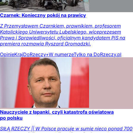
Czarnek: Konieczny pokój na prawicy
Z Przemysławem Czarnkiem, prawnikiem, profesorem
Katolickiego Uniwersytetu Lubelskiego, wiceprezesem
Prawa i Sprawiedliwości, oficjalnym kandydatem PiS na
premiera rozmawia Ryszard Gromadzki.
Opinie
Kraj
DoRzeczy+
W numerze
Tylko na DoRzeczy.pl
Nauczyciele z łapanki, czyli katastrofa oświatowa
po polsku
SIŁĄ RZECZY || W Polsce pracuje w sumie nieco ponad 700