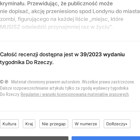
kryminału. Przewidując, że publiczność może
nie dopisać, akcję przeniesiono spod Londynu do miasta
zombi, figurującego na każdej liście „miejsc, które
MUSISZ odwiedzić przynajmniej raz w życiu”.
Całość recenzji dostępna jest w
39/2023 wydaniu
tygodnika Do Rzeczy
.
© ℗
Materiał chroniony prawem autorskim. Wszelkie prawa zastrzeżone.
Dalsze rozpowszechnianie artykułu tylko za zgodą wydawcy tygodnika
Do Rzeczy.
Regulamin i warunki licencjonowania materiałów prasowych
.
Kultura
Kraj
Nie przegap
W numerze
DoRzeczy+