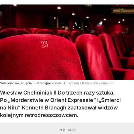
Sala kinowa, zdjęcie ilustracyjne
Źródło:
Unsplash
/
Kilyan Sockalingum
Wiesław Chełminiak II Do trzech razy sztuka.
Po „Morderstwie w Orient Expressie” i„Śmierci
na Nilu” Kenneth Branagh zaatakował widzów
kolejnym retrodreszczowcem.