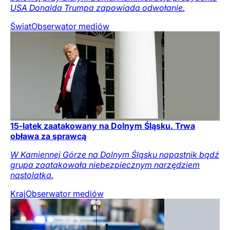
USA Donalda Trumpa zapowiada odwołanie.
Świat
Obserwator mediów
15-latek zaatakowany na Dolnym Śląsku. Trwa
obława za sprawcą
W Kamiennej Górze na Dolnym Śląsku napastnik bądź
grupa zaatakowała niebezpiecznym narzędziem
nastolatka.
Kraj
Obserwator mediów