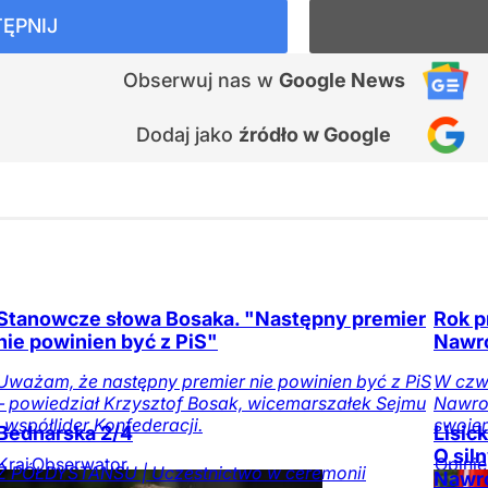
ĘPNIJ
Obserwuj nas
w
Google News
Dodaj jako
źródło w Google
Stanowcze słowa Bosaka. "Następny premier
Rok p
nie powinien być z PiS"
Nawr
Uważam, że następny premier nie powinien być z PiS
W czwa
– powiedział Krzysztof Bosak, wicemarszałek Sejmu
Nawroc
i współlider Konfederacji.
swoje
Bednarska 2/4
Lisic
O sil
Kraj
Obserwator
Opinie
Z PÓŁDYSTANSU | Uczestnictwo w ceremonii
Nawr
mediów
Opinie