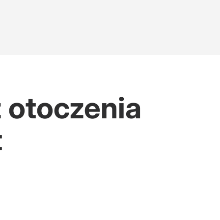
z otoczenia
t