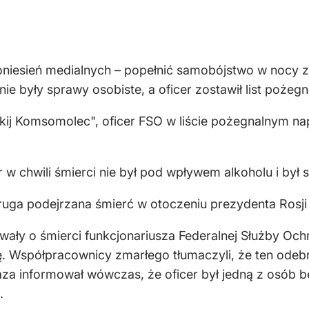
niesień medialnych – popełnić samobójstwo w nocy z n
e były sprawy osobiste, a oficer zostawił list pożegn
j Komsomolec", oficer FSO w liście pożegnalnym napis
er w chwili śmierci nie był pod wpływem alkoholu i był
ruga podejrzana śmierć w otoczeniu prezydenta Rosji 
owały o śmierci funkcjonariusza Federalnej Służby O
żbę. Współpracownicy zmarłego tłumaczyli, że ten ode
aza informował wówczas, że oficer był jedną z osób 
.