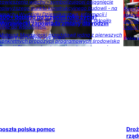
zawieszenia wiechy - symbolizującej osiągnięcie
najwyższego punktu konstrukcyjnego budowli - na
Karol 
gmachu Wydziału Dziennikarstwa, Informacji i
prezyd
800+ dopiero po trzecim roku życia?
Bibliologii Uniwersytetu Warszawskiego skłoniło
ocenil
Morawiecki zapowiada zmiany dla rodzin
mnie do wspomnień.
Lisick
Mateusz Morawiecki przedstawił jedną z pierwszych
Opinie
Kraj
DoRzeczy+
Tylko
Polsk
konkretnych propozycji programowych środowiska
na DoRzeczy.pl
Rzecz
Rozwój Plus przed wyborami parlamentarnymi w
na DoR
2027 roku.
Ekonomia
Opinie
Kraj
poszła polska pomoc
Droż
rząd