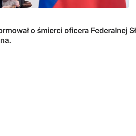
ormował o śmierci oficera Federalnej S
ina.