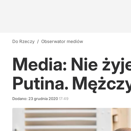
Cejrowski: Wreszcie widać, jak Fauci wszystkic
22
Nauczyciele z łapanki, czyli katastrofa oświat
Do Rzeczy
/
Obserwator mediów
10
Media: Nie żyj
Rok prezydentury. Polacy wystawili ocenę Na
Putina. Mężczy
6
Dodano:
23
grudnia
2020
17:49