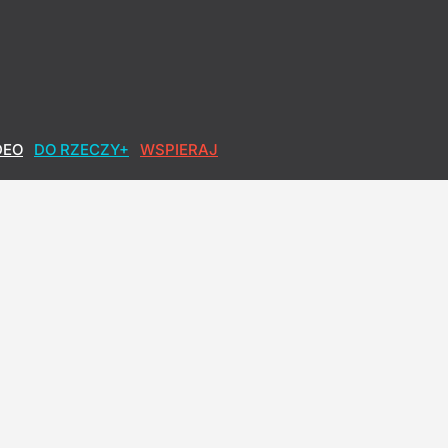
ie powinien być z PiS"
DEO
DO RZECZY+
WSPIERAJ
ki zapowiada zmiany dla rodzin
ące doniesienia