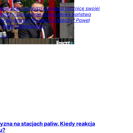
Nawrocki obchodzi pierwszą rocznicę swojej
entury. Dokonania nowej głowy państwa
i w programie "Polska Do Rzeczy" Paweł
i i Rafał Ziemkiewicz.
a Do
y
Opinie
Kraj
Tylko
zeczy.pl
yzna na stacjach paliw. Kiedy reakcja
u?