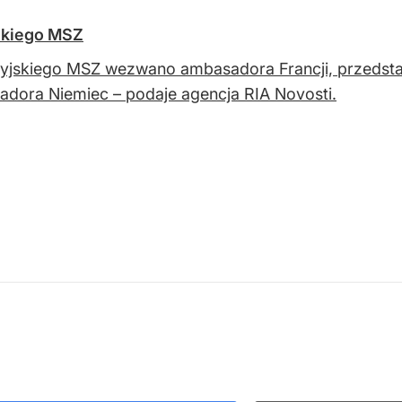
jskiego MSZ
yjskiego MSZ wezwano ambasadora Francji, przedsta
dora Niemiec – podaje agencja RIA Novosti.