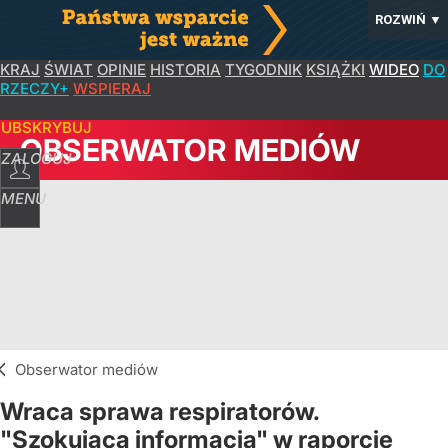
ROZWIŃ
▼
KRAJ
ŚWIAT
OPINIE
HISTORIA
TYGODNIK
KSIĄŻKI
WIDEO
DO
RZECZY+
WSPIERAJ
SUBSKRYBUJ
OBSERWATOR MEDIÓW
ZALOGUJ
MENU
Obserwator mediów
Wraca sprawa respiratorów.
"Szokująca informacja" w raporcie