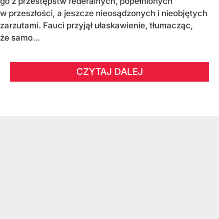
go z przestępstw federalnych, popełnionych
w przeszłości, a jeszcze nieosądzonych i nieobjętych
zarzutami. Fauci przyjął ułaskawienie, tłumacząc,
że samo...
CZYTAJ DALEJ