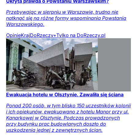
Ukryta prawda o Powstaniu Warszawskim?
Przebywając w sierpniu w Warszawie, trudno nie
natknąć się na różne formy wspominania Powstania
Warszawskiego.
Opinie
Kraj
DoRzeczy+
Tylko na DoRzeczy.pl
Ewakuacja hotelu w Olsztynie. Zawaliła się ściana
Ponad 200 osób, w tym blisko 150 uczestników kolonii
i ich opiekunów, ewakuowano z hotelu Manor przy ul.
Kanarkowej w Olsztynie. Podczas prowadzonych
przy budynku prac budowlanych doszło do
uszkodzenia jednej z zewnętrznych ścian.