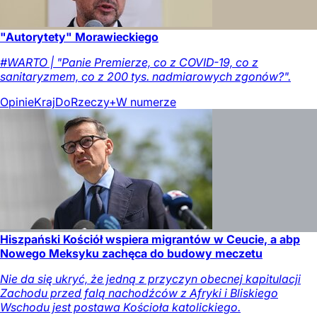
"Autorytety" Morawieckiego
#WARTO | "Panie Premierze, co z COVID-19, co z
sanitaryzmem, co z 200 tys. nadmiarowych zgonów?".
Opinie
Kraj
DoRzeczy+
W numerze
Hiszpański Kościół wspiera migrantów w Ceucie, a abp
Nowego Meksyku zachęca do budowy meczetu
Nie da się ukryć, że jedną z przyczyn obecnej kapitulacji
Zachodu przed falą nachodźców z Afryki i Bliskiego
Wschodu jest postawa Kościoła katolickiego.