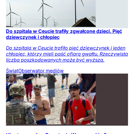
Do szpitala w Ceucie trafiły zgwałcone dzieci. Pięć
dziewczynek i chłopiec
Do szpitala w Ceucie trafiło pięć dziewczynek i jeden
chłopiec, którzy mieli paść ofiarą gwałtu. Rzeczywista
liczba poszkodowanych może być wyższa.
Świat
Obserwator mediów