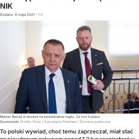
NIK
Dodano:
6
maja
2021
7:58
Marian Banaś w drodze na posiedzenie rządu. Za nim Łukasz
Szumowski
Źródło:
Flickr
/
Kancelaria Premiera / Domena publiczna
To polski wywiad, choć temu zaprzeczał, miał stać