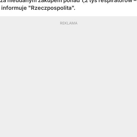
za nieudanym zakupem ponad 1,2 tys respiratorów –
informuje "Rzeczpospolita".