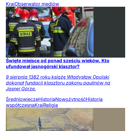
Kraj
Obserwator mediów
Święte miejsce od ponad sześciu wieków. Kto
ufundował jasnogórski klasztor?
9 sierpnia 1382 roku książę Władysław Opolski
dokonał fundacji klasztoru zakonu paulinów na
Jasnej Górze.
Średniowiecze
Historia
Nowożytność
Historia
współczesna
Kraj
Religia