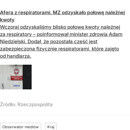
Afera z respiratorami. MZ odzyskało połowę należnej
kwoty
Wczoraj odzyskaliśmy blisko połowę kwoty należnej
za respiratory – poinformował minister zdrowia Adam
Niedzielski. Dodał, że pozostała cześć jest
zabezpieczona fizycznie respiratorami, które zajęto
od handlarza.
Źródło:
Rzeczpospolita
Obserwator mediów
Kraj