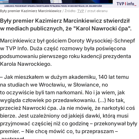
Były premier Kazimierz Marcinkiewicz
/ Źródło:
TVP
/
zrzut ekranu
Były premier Kazimierz Marcinkiewicz stwierdził
w mediach publicznych, że "Karol Nawrocki ćpa".
Marcinkiewicz był gościem Doroty Wysockiej-Schnepf
w TVP Info. Duża część rozmowy była poświęcona
podsumowaniu pierwszego roku kadencji prezydenta
Karola Nawrockiego.
– Jak mieszkałem w dużym akademiku, 140 lat temu
na studiach we Wrocławiu, w Słowiance, no
to oczywiście byli tam narkomani. No i ja wiem, jak
wygląda człowiek po przedawkowaniu. (...) No tak,
przecież Nawrocki ćpa. Ja nie mówię, że narkotyki coś
bierze. Jest uzależniony od jakiejś dawki, którą musi
przyjmować częściej niż co godzinę – przekonywał były
premier. – Nie chcę mówić co, tu przepraszam –
zastrzegł.