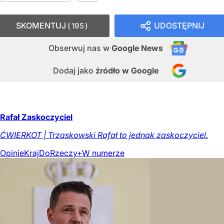
SKOMENTUJ
UDOSTĘPNIJ
195
Obserwuj nas
w
Google News
Dodaj jako
źródło w Google
Rafał Zaskoczyciel
ĆWIERKOT | Trzaskowski Rafał to jednak zaskoczyciel.
Opinie
Kraj
DoRzeczy+
W numerze