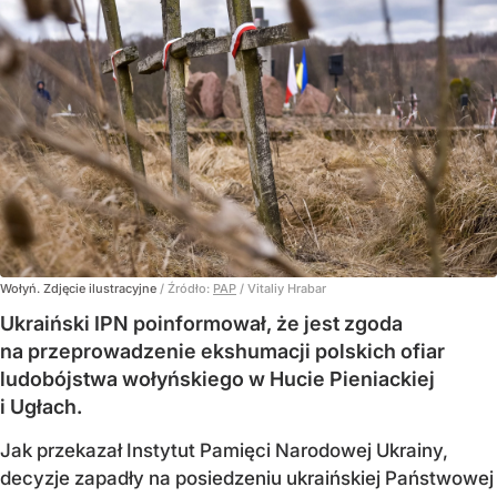
Wołyń. Zdjęcie ilustracyjne
/ Źródło:
PAP
/
Vitaliy Hrabar
Ukraiński IPN poinformował, że jest zgoda
na przeprowadzenie ekshumacji polskich ofiar
ludobójstwa wołyńskiego w Hucie Pieniackiej
i Ugłach.
Jak przekazał Instytut Pamięci Narodowej Ukrainy,
decyzje zapadły na posiedzeniu ukraińskiej Państwowej