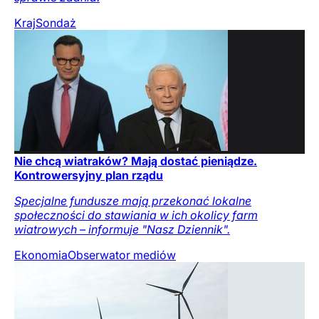
Kraj
Sondaż
Nie chcą wiatraków? Mają dostać pieniądze.
Kontrowersyjny plan rządu
Specjalne fundusze mają przekonać lokalne
społeczności do stawiania w ich okolicy farm
wiatrowych – informuje "Nasz Dziennik".
Ekonomia
Obserwator mediów