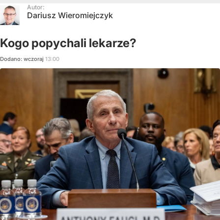
Autor:
Dariusz Wieromiejczyk
Kogo popychali lekarze?
Dodano:
wczoraj
13:00