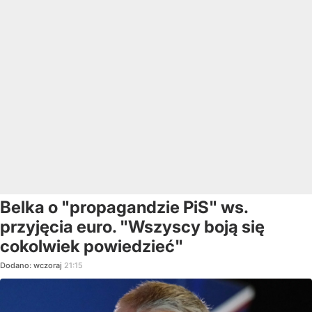
Belka o "propagandzie PiS" ws.
przyjęcia euro. "Wszyscy boją się
cokolwiek powiedzieć"
Dodano:
wczoraj
21:15