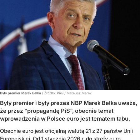
Były premier Marek Belka
/ Źródło:
PAP
/
Mateusz Marek
Były premier i były prezes NBP Marek Belka uważa,
że przez "propagandę PiS", obecnie temat
wprowadzenia w Polsce euro jest tematem tabu.
Obecnie euro jest oficjalną walutą 21 z 27 państw Unii
Europejskiej. Od 1 stycznia 2026 r. do strefy euro