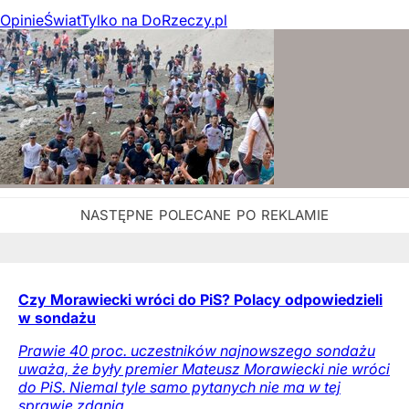
Opinie
Świat
Tylko na DoRzeczy.pl
Czy Morawiecki wróci do PiS? Polacy odpowiedzieli
w sondażu
Prawie 40 proc. uczestników najnowszego sondażu
uważa, że były premier Mateusz Morawiecki nie wróci
do PiS. Niemal tyle samo pytanych nie ma w tej
sprawie zdania.