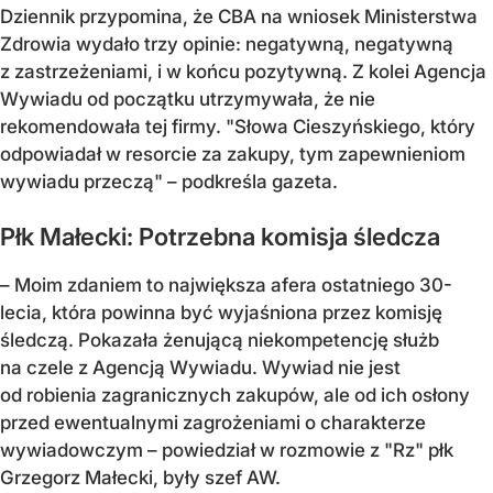
Dziennik przypomina, że CBA na wniosek Ministerstwa
Zdrowia wydało trzy opinie: negatywną, negatywną
z zastrzeżeniami, i w końcu pozytywną. Z kolei Agencja
Wywiadu od początku utrzymywała, że nie
rekomendowała tej firmy. "Słowa Cieszyńskiego, który
odpowiadał w resorcie za zakupy, tym zapewnieniom
wywiadu przeczą" – podkreśla gazeta.
Płk Małecki: Potrzebna komisja śledcza
– Moim zdaniem to największa afera ostatniego 30-
lecia, która powinna być wyjaśniona przez komisję
śledczą. Pokazała żenującą niekompetencję służb
na czele z Agencją Wywiadu. Wywiad nie jest
od robienia zagranicznych zakupów, ale od ich osłony
przed ewentualnymi zagrożeniami o charakterze
wywiadowczym – powiedział w rozmowie z "Rz" płk
Grzegorz Małecki, były szef AW.