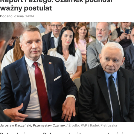
ważny postulat
Dodano:
dzisiaj
14:04
Jarosław Kaczyński, Przemysław Czarnek
/ Źródło:
PAP
/
Radek Pietruszka