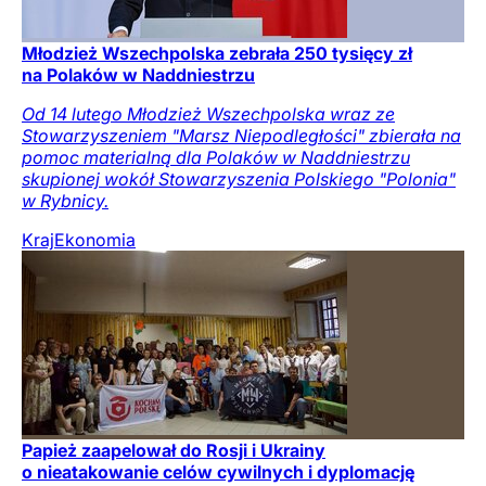
Młodzież Wszechpolska zebrała 250 tysięcy zł
na Polaków w Naddniestrzu
Od 14 lutego Młodzież Wszechpolska wraz ze
Stowarzyszeniem "Marsz Niepodległości" zbierała na
pomoc materialną dla Polaków w Naddniestrzu
skupionej wokół Stowarzyszenia Polskiego "Polonia"
w Rybnicy.
Kraj
Ekonomia
Papież zaapelował do Rosji i Ukrainy
o nieatakowanie celów cywilnych i dyplomację