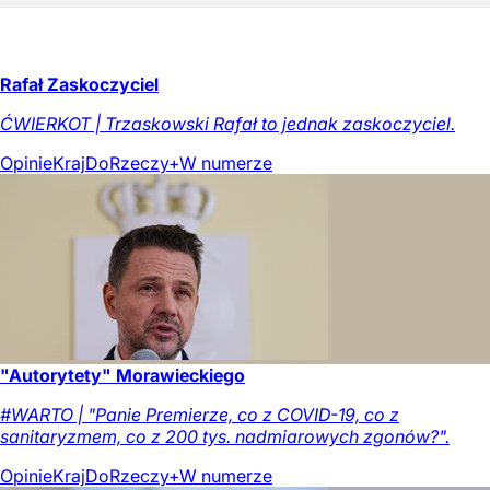
Rafał Zaskoczyciel
ĆWIERKOT | Trzaskowski Rafał to jednak zaskoczyciel.
Opinie
Kraj
DoRzeczy+
W numerze
"Autorytety" Morawieckiego
#WARTO | "Panie Premierze, co z COVID-19, co z
sanitaryzmem, co z 200 tys. nadmiarowych zgonów?".
Opinie
Kraj
DoRzeczy+
W numerze