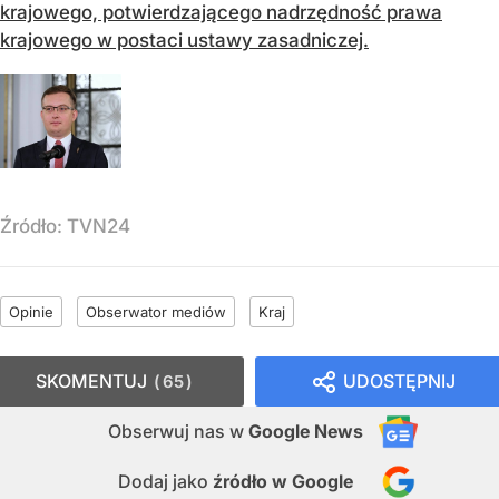
krajowego, potwierdzającego nadrzędność prawa
krajowego w postaci ustawy zasadniczej.
Źródło:
TVN24
Opinie
Obserwator mediów
Kraj
SKOMENTUJ
UDOSTĘPNIJ
65
Obserwuj nas
w
Google News
Dodaj jako
źródło w Google