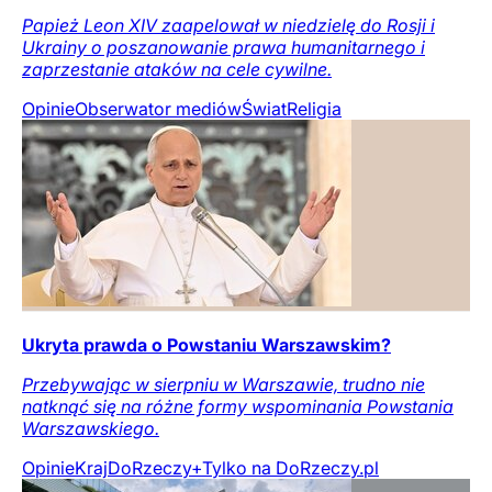
Papież Leon XIV zaapelował w niedzielę do Rosji i
Ukrainy o poszanowanie prawa humanitarnego i
zaprzestanie ataków na cele cywilne.
Opinie
Obserwator mediów
Świat
Religia
Ukryta prawda o Powstaniu Warszawskim?
Przebywając w sierpniu w Warszawie, trudno nie
natknąć się na różne formy wspominania Powstania
Warszawskiego.
Opinie
Kraj
DoRzeczy+
Tylko na DoRzeczy.pl