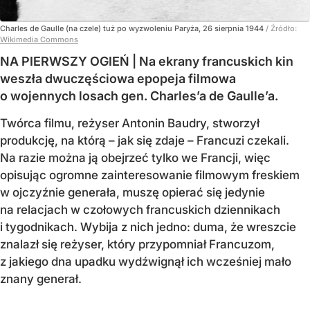
Charles de Gaulle (na czele) tuż po wyzwoleniu Paryża, 26 sierpnia 1944
/ Źródło:
Wikimedia Commons
NA PIERWSZY OGIEŃ | Na ekrany francuskich kin
weszła dwuczęściowa epopeja filmowa
o wojennych losach gen. Charles’a de Gaulle’a.
Twórca filmu, reżyser Antonin Baudry, stworzył
produkcję, na którą – jak się zdaje – Francuzi czekali.
Na razie można ją obejrzeć tylko we Francji, więc
opisując ogromne zainteresowanie filmowym freskiem
w ojczyźnie generała, muszę opierać się jedynie
na relacjach w czołowych francuskich dziennikach
i tygodnikach. Wybija z nich jedno: duma, że wreszcie
znalazł się reżyser, który przypomniał Francuzom,
z jakiego dna upadku wydźwignął ich wcześniej mało
znany generał.