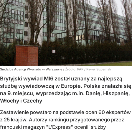
Siedziba Agencji Wywiadu w Warszawie
/ Źródło:
PAP
/
Paweł Supernak
Brytyjski wywiad MI6 został uznany za najlepszą
służbę wywiadowczą w Europie. Polska znalazła się
na 9. miejscu, wyprzedzając m.in. Danię, Hiszpanię,
Włochy i Czechy
Zestawienie powstało na podstawie ocen 60 ekspertów
z 25 krajów. Autorzy rankingu przygotowanego przez
francuski magazyn "L'Express" ocenili służby