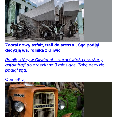
Zaorał nowy asfalt, trafi do aresztu. Sąd podjął
decyzję ws. rolnika z Gliwic
Rolnik, który w Gliwicach zaorał świeżo położony
asfalt trafi do aresztu na 3 miesiące. Taką decyzję
podjął sąd.
Opinie
Kraj