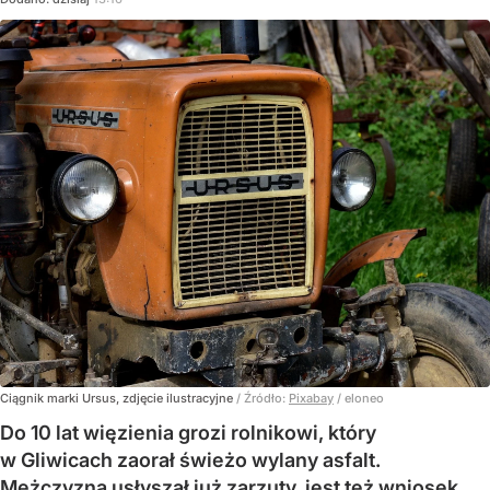
Ciągnik marki Ursus, zdjęcie ilustracyjne
/ Źródło:
Pixabay
/
eloneo
Do 10 lat więzienia grozi rolnikowi, który
w Gliwicach zaorał świeżo wylany asfalt.
Mężczyzna usłyszał już zarzuty, jest też wniosek