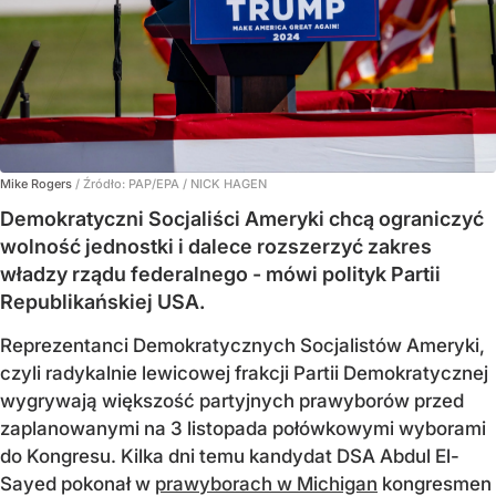
Mike Rogers
/ Źródło:
PAP/EPA
/
NICK HAGEN
Demokratyczni Socjaliści Ameryki chcą ograniczyć
wolność jednostki i dalece rozszerzyć zakres
władzy rządu federalnego - mówi polityk Partii
Republikańskiej USA.
Reprezentanci Demokratycznych Socjalistów Ameryki,
czyli radykalnie lewicowej frakcji Partii Demokratycznej
wygrywają większość partyjnych prawyborów przed
zaplanowanymi na 3 listopada połówkowymi wyborami
do Kongresu. Kilka dni temu kandydat DSA Abdul El-
Sayed pokonał w
prawyborach w Michigan
kongresmen