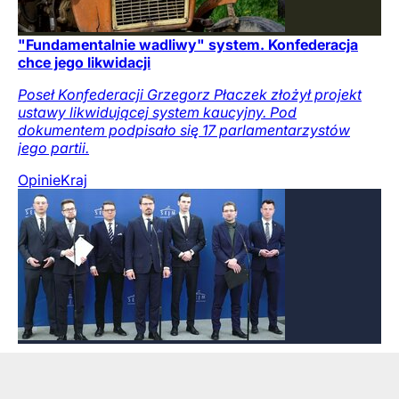
"Fundamentalnie wadliwy" system. Konfederacja
chce jego likwidacji
Poseł Konfederacji Grzegorz Płaczek złożył projekt
ustawy likwidującej system kaucyjny. Pod
dokumentem podpisało się 17 parlamentarzystów
jego partii.
Opinie
Kraj