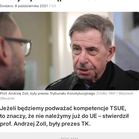
Dodano:
8
października
2021
7:33
Prof. Andrzej Zoll, były prezes Trybunału Konstytucyjnego
Źródło:
PAP
/
Wojciech
Olkuśnik
Jeżeli będziemy podważać kompetencje TSUE,
to znaczy, że nie należymy już do UE – stwierdził
prof. Andrzej Zoll, były prezes TK.