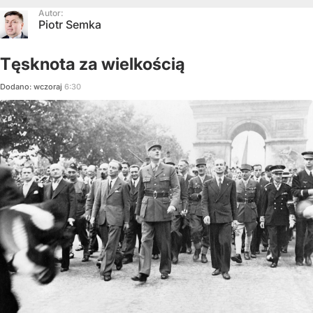
Autor:
Piotr Semka
Tęsknota za wielkością
Dodano:
wczoraj
6:30