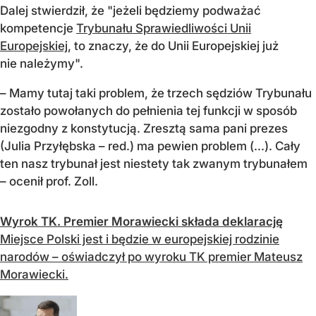
Dalej stwierdził, że "jeżeli będziemy podważać
kompetencje
Trybunału Sprawiedliwości Unii
Europejskiej
, to znaczy, że do Unii Europejskiej już
nie należymy".
– Mamy tutaj taki problem, że trzech sędziów Trybunału
zostało powołanych do pełnienia tej funkcji w sposób
niezgodny z konstytucją. Zresztą sama pani prezes
(Julia Przyłębska – red.) ma pewien problem (...). Cały
ten nasz trybunał jest niestety tak zwanym trybunałem
– ocenił prof. Zoll.
Wyrok TK. Premier Morawiecki składa deklarację
Miejsce Polski jest i będzie w europejskiej rodzinie
narodów – oświadczył po wyroku TK premier Mateusz
Morawiecki.