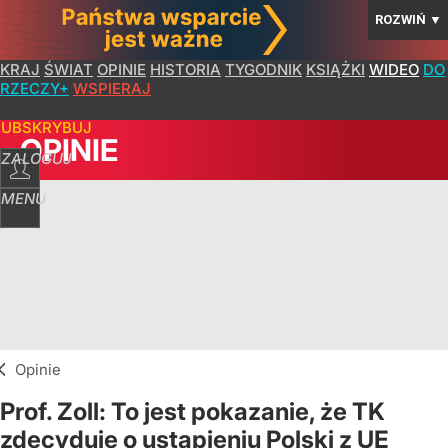
ROZWIŃ
▼
KRAJ
ŚWIAT
OPINIE
HISTORIA
TYGODNIK
KSIĄŻKI
WIDEO
DO
RZECZY+
WSPIERAJ
SUBSKRYBUJ
OPINIE
ZALOGUJ
MENU
Opinie
Prof. Zoll: To jest pokazanie, że TK
zdecyduje o ustąpieniu Polski z UE