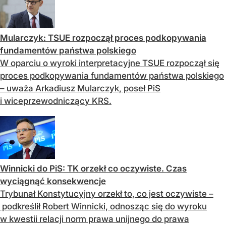
Mularczyk: TSUE rozpoczął proces podkopywania
fundamentów państwa polskiego
W oparciu o wyroki interpretacyjne TSUE rozpoczął się
proces podkopywania fundamentów państwa polskiego
– uważa Arkadiusz Mularczyk, poseł PiS
i wiceprzewodniczący KRS.
Winnicki do PiS: TK orzekł co oczywiste. Czas
wyciągnąć konsekwencje
Trybunał Konstytucyjny orzekł to, co jest oczywiste –
podkreślił Robert Winnicki, odnosząc się do wyroku
w kwestii relacji norm prawa unijnego do prawa