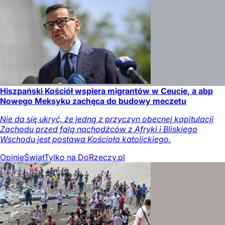
Hiszpański Kościół wspiera migrantów w Ceucie, a abp
Nowego Meksyku zachęca do budowy meczetu
Nie da się ukryć, że jedną z przyczyn obecnej kapitulacji
Zachodu przed falą nachodźców z Afryki i Bliskiego
Wschodu jest postawa Kościoła katolickiego.
Opinie
Świat
Tylko na DoRzeczy.pl