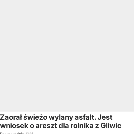
Zaorał świeżo wylany asfalt. Jest
wniosek o areszt dla rolnika z Gliwic
Dodano:
dzisiaj
13:16