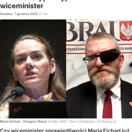
wiceminister
Dodano:
7
grudnia
2025
21:34
Maria Ejchart , Grzegorz Braun
Źródło:
PAP
/
Tytus Żmijewski / DoRzeczy.pl
Czy wiceminister sprawiedliwości Maria Ejchart już