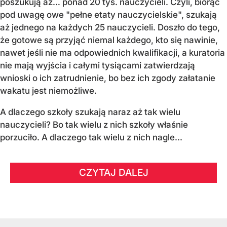
poszukują aż… ponad 20 tys. nauczycieli. Czyli, biorąc
pod uwagę owe "pełne etaty nauczycielskie", szukają
aż jednego na każdych 25 nauczycieli. Doszło do tego,
że gotowe są przyjąć niemal każdego, kto się nawinie,
nawet jeśli nie ma odpowiednich kwalifikacji, a kuratoria
nie mają wyjścia i całymi tysiącami zatwierdzają
wnioski o ich zatrudnienie, bo bez ich zgody załatanie
wakatu jest niemożliwe.
A dlaczego szkoły szukają naraz aż tak wielu
nauczycieli? Bo tak wielu z nich szkoły właśnie
porzuciło. A dlaczego tak wielu z nich nagle...
CZYTAJ DALEJ