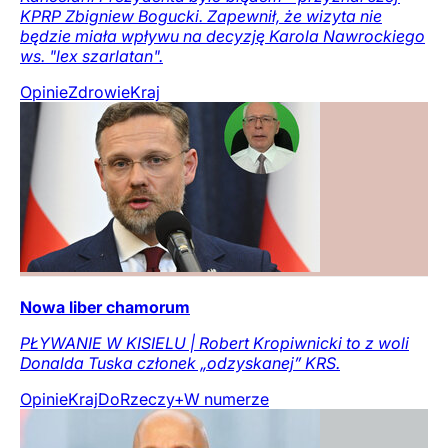
KPRP Zbigniew Bogucki. Zapewnił, że wizyta nie
będzie miała wpływu na decyzję Karola Nawrockiego
ws. "lex szarlatan".
Opinie
Zdrowie
Kraj
Nowa liber chamorum
PŁYWANIE W KISIELU | Robert Kropiwnicki to z woli
Donalda Tuska członek „odzyskanej” KRS.
Opinie
Kraj
DoRzeczy+
W numerze