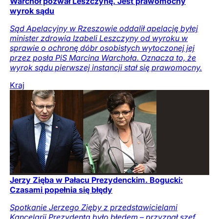
Warchoł pozwał Leszczynę. Jest prawomocny
wyrok sądu
Sąd Apelacyjny w Rzeszowie oddalił apelację byłej
minister zdrowia Izabeli Leszczyny od wyroku w
sprawie o ochronę dóbr osobistych wytoczonej jej
przez posła PiS Marcina Warchoła. Oznacza to, że
wyrok sądu pierwszej instancji stał się prawomocny.
Kraj
Jerzy Zięba w Pałacu Prezydenckim. Bogucki:
Czasami popełnia się błędy
Spotkanie Jerzego Zięby z przedstawicielami
Kancelarii Prezydenta było błędem – przyznał szef