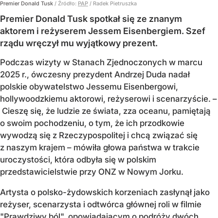
Premier Donald Tusk
/ Źródło:
PAP
/
Radek Pietruszka
Premier Donald Tusk spotkał się ze znanym
aktorem i reżyserem Jessem Eisenbergiem. Szef
rządu wręczył mu wyjątkowy prezent.
Podczas wizyty w Stanach Zjednoczonych w marcu
2025 r., ówczesny prezydent Andrzej Duda nadał
polskie obywatelstwo Jessemu Eisenbergowi,
hollywoodzkiemu aktorowi, reżyserowi i scenarzyście. –
Cieszę się, że ludzie ze świata, zza oceanu, pamiętają
o swoim pochodzeniu, o tym, że ich przodkowie
wywodzą się z Rzeczypospolitej i chcą związać się
z naszym krajem – mówiła głowa państwa w trakcie
uroczystości, która odbyła się w polskim
przedstawicielstwie przy ONZ w Nowym Jorku.
Artysta o polsko-żydowskich korzeniach zasłynął jako
reżyser, scenarzysta i odtwórca głównej roli w filmie
"Prawdziwy ból", opowiadającym o podróży dwóch