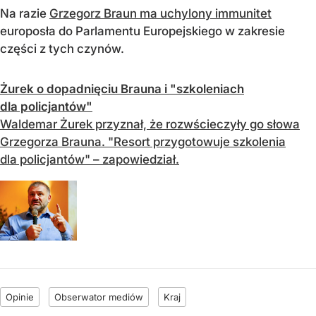
Na razie
Grzegorz Braun ma uchylony immunitet
europosła do Parlamentu Europejskiego w zakresie
części z tych czynów.
Żurek o dopadnięciu Brauna i "szkoleniach
dla policjantów"
Waldemar Żurek przyznał, że rozwścieczyły go słowa
Grzegorza Brauna. "Resort przygotowuje szkolenia
dla policjantów" – zapowiedział.
Opinie
Obserwator mediów
Kraj