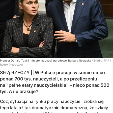
Premier Donald Tusk i minister edukacji narodowej Barbara Nowacka
/ Źródło:
PAP
/
Radek Pietruszka
SIŁĄ RZECZY || W Polsce pracuje w sumie nieco
ponad 700 tys. nauczycieli, a po przeliczeniu
na "pełne etaty nauczycielskie" – nieco ponad 500
tys. A ilu brakuje?
Cóż, sytuacja na rynku pracy nauczycieli zrobiła się
tego lata aż tak dramatycznie dramatyczna, że szkoły