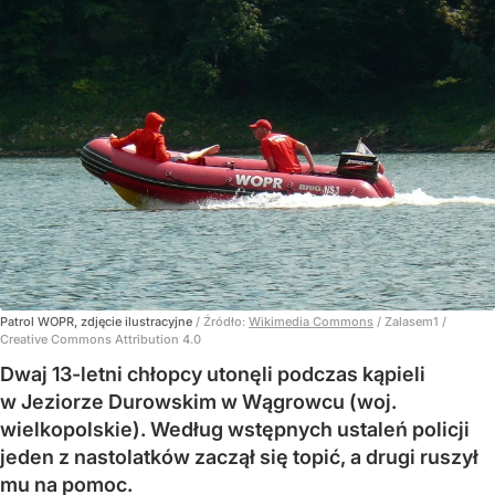
Patrol WOPR, zdjęcie ilustracyjne
/ Źródło:
Wikimedia Commons
/
Zalasem1 /
Creative Commons Attribution 4.0
Dwaj 13-letni chłopcy utonęli podczas kąpieli
w Jeziorze Durowskim w Wągrowcu (woj.
wielkopolskie). Według wstępnych ustaleń policji
jeden z nastolatków zaczął się topić, a drugi ruszył
mu na pomoc.