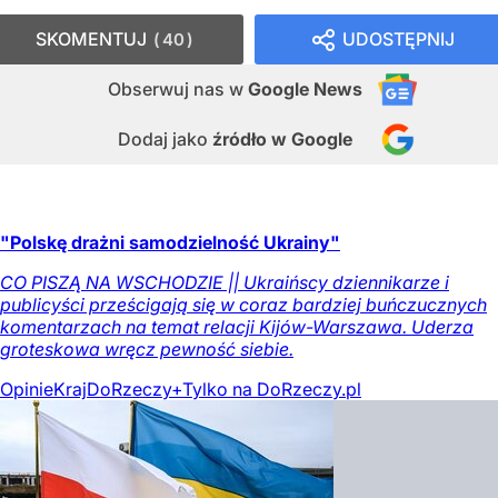
SKOMENTUJ
UDOSTĘPNIJ
40
Obserwuj nas
w
Google News
Dodaj jako
źródło w Google
"Polskę drażni samodzielność Ukrainy"
CO PISZĄ NA WSCHODZIE || Ukraińscy dziennikarze i
publicyści prześcigają się w coraz bardziej buńczucznych
komentarzach na temat relacji Kijów-Warszawa. Uderza
groteskowa wręcz pewność siebie.
Opinie
Kraj
DoRzeczy+
Tylko na DoRzeczy.pl