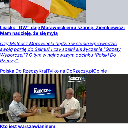
Lisicki: "GW" daje Morawieckiemu szansę. Ziemkiewicz:
Mam nadzieję, że się mylą
Czy Mateusz Morawiecki będzie w stanie wprowadzić
swoją partię do Sejmu? I czy spełni się życzenie "Gazety
Wyborczej"? O tym w najnowszym odcinku "Polski Do
Rzeczy".
Polska Do Rzeczy
Kraj
Tylko na DoRzeczy.pl
Opinie
Kto jest warszawianinem