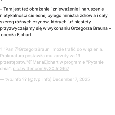
– Tam jest też obrażenie i znieważenie i naruszenie
nietykalności cielesnej byłego ministra zdrowia i cały
szereg różnych czynów, których już niestety
przyzwyczajamy się w wykonaniu Grzegorza Brauna –
oceniła Ejchart.
? "Pan
@GrzegorzBraun_
może trafić do więzienia.
Prokuratura postawiła mu zarzuty za 19
przestępstw."
@MariaEjchart
w programie "Pytanie
dnia".
pic.twitter.com/jvX0JnG6i7
— tvp.info ?? (@tvp_info)
December 7, 2025