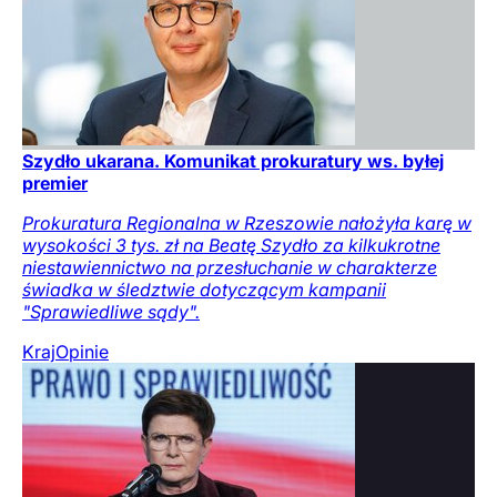
Szydło ukarana. Komunikat prokuratury ws. byłej
premier
Prokuratura Regionalna w Rzeszowie nałożyła karę w
wysokości 3 tys. zł na Beatę Szydło za kilkukrotne
niestawiennictwo na przesłuchanie w charakterze
świadka w śledztwie dotyczącym kampanii
"Sprawiedliwe sądy".
Kraj
Opinie