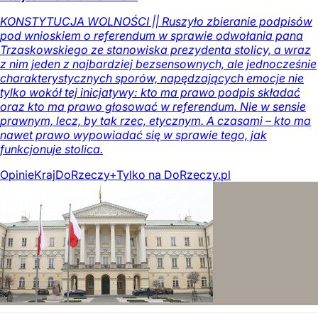
KONSTYTUCJA WOLNOŚCI || Ruszyło zbieranie podpisów
pod wnioskiem o referendum w sprawie odwołania pana
Trzaskowskiego ze stanowiska prezydenta stolicy, a wraz
z nim jeden z najbardziej bezsensownych, ale jednocześnie
charakterystycznych sporów, napędzających emocje nie
tylko wokół tej inicjatywy: kto ma prawo podpis składać
oraz kto ma prawo głosować w referendum. Nie w sensie
prawnym, lecz, by tak rzec, etycznym. A czasami – kto ma
nawet prawo wypowiadać się w sprawie tego, jak
funkcjonuje stolica.
Opinie
Kraj
DoRzeczy+
Tylko na DoRzeczy.pl