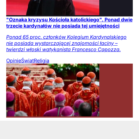
"Oznaka kryzysu Kościoła katolickiego". Ponad dwie
trzecie kardynałów nie posiada tej umiejętności
Ponad 65 proc. członków Kolegium Kardynalskiego
nie posiada wystarczającej znajomości łaciny –
twierdzi włoski watykanista Francesco Capozza.
Opinie
Świat
Religia