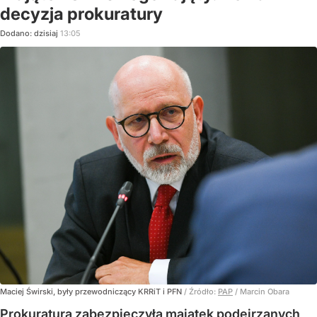
decyzja prokuratury
Dodano:
dzisiaj
13:05
Maciej Świrski, były przewodniczący KRRiT i PFN
/ Źródło:
PAP
/
Marcin Obara
Prokuratura zabezpieczyła majątek podejrzanych