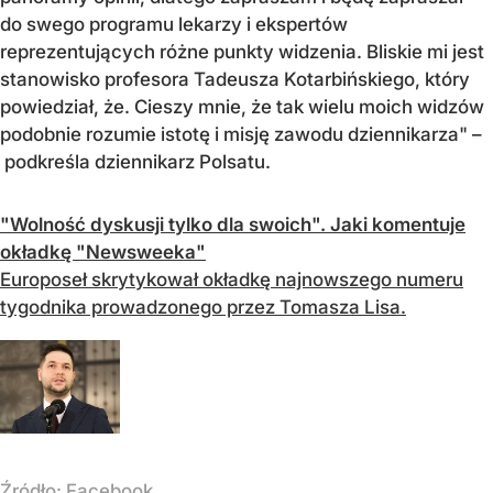
do swego programu lekarzy i ekspertów
reprezentujących różne punkty widzenia. Bliskie mi jest
stanowisko profesora Tadeusza Kotarbińskiego, który
powiedział, że. Cieszy mnie, że tak wielu moich widzów
podobnie rozumie istotę i misję zawodu dziennikarza" –
podkreśla dziennikarz Polsatu.
"Wolność dyskusji tylko dla swoich". Jaki komentuje
okładkę "Newsweeka"
Europoseł skrytykował okładkę najnowszego numeru
tygodnika prowadzonego przez Tomasza Lisa.
Źródło:
Facebook