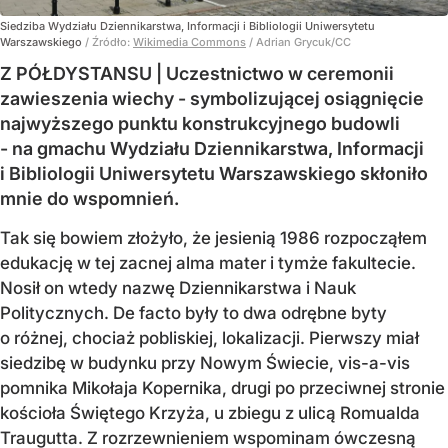
Siedziba Wydziału Dziennikarstwa, Informacji i Bibliologii Uniwersytetu
Warszawskiego
/ Źródło:
Wikimedia Commons
/
Adrian Grycuk/CC
Z PÓŁDYSTANSU | Uczestnictwo w ceremonii
zawieszenia wiechy - symbolizującej osiągnięcie
najwyższego punktu konstrukcyjnego budowli
- na gmachu Wydziału Dziennikarstwa, Informacji
i Bibliologii Uniwersytetu Warszawskiego skłoniło
mnie do wspomnień.
Tak się bowiem złożyło, że jesienią 1986 rozpocząłem
edukację w tej zacnej alma mater i tymże fakultecie.
Nosił on wtedy nazwę Dziennikarstwa i Nauk
Politycznych. De facto były to dwa odrębne byty
o różnej, chociaż pobliskiej, lokalizacji. Pierwszy miał
siedzibę w budynku przy Nowym Świecie, vis-a-vis
pomnika Mikołaja Kopernika, drugi po przeciwnej stronie
kościoła Świętego Krzyża, u zbiegu z ulicą Romualda
Traugutta. Z rozrzewnieniem wspominam ówczesną