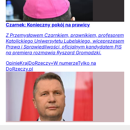
Czarnek: Konieczny pokój na prawicy
Z Przemysławem Czarnkiem, prawnikiem, profesorem
Katolickiego Uniwersytetu Lubelskiego, wiceprezesem
Prawa i Sprawiedliwości, oficjalnym kandydatem PiS
na premiera rozmawia Ryszard Gromadzki.
Opinie
Kraj
DoRzeczy+
W numerze
Tylko na
DoRzeczy.pl