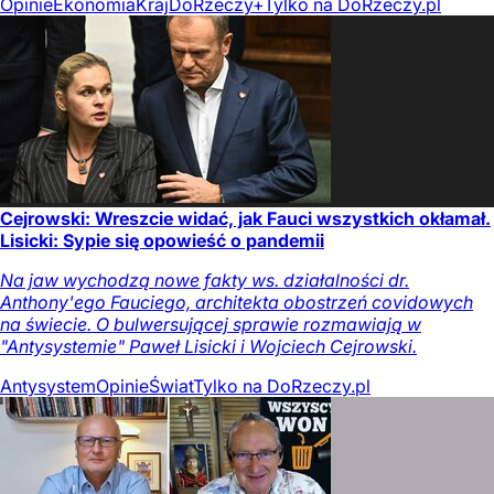
Opinie
Ekonomia
Kraj
DoRzeczy+
Tylko na DoRzeczy.pl
Cejrowski: Wreszcie widać, jak Fauci wszystkich okłamał.
Lisicki: Sypie się opowieść o pandemii
Na jaw wychodzą nowe fakty ws. działalności dr.
Anthony'ego Fauciego, architekta obostrzeń covidowych
na świecie. O bulwersującej sprawie rozmawiają w
"Antysystemie" Paweł Lisicki i Wojciech Cejrowski.
Antysystem
Opinie
Świat
Tylko na DoRzeczy.pl