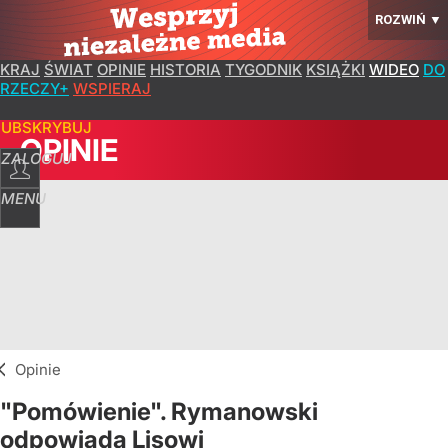
ROZWIŃ
▼
KRAJ
ŚWIAT
OPINIE
HISTORIA
TYGODNIK
KSIĄŻKI
WIDEO
DO
RZECZY+
WSPIERAJ
SUBSKRYBUJ
OPINIE
ZALOGUJ
MENU
Opinie
"Pomówienie". Rymanowski
odpowiada Lisowi