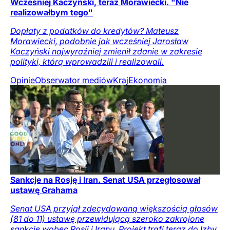
Wcześniej Kaczyński, teraz Morawiecki. "Nie
realizowałbym tego"
Dopłaty z podatków do kredytów? Mateusz
Morawiecki, podobnie jak wcześniej Jarosław
Kaczyński najwyraźniej zmienił zdanie w zakresie
polityki, którą wprowadzili i realizowali.
Opinie
Obserwator mediów
Kraj
Ekonomia
Sankcje na Rosję i Iran. Senat USA przegłosował
ustawę Grahama
Senat USA przyjął zdecydowaną większością głosów
(81 do 11) ustawę przewidującą szeroko zakrojone
sankcje wobec Rosji i Iranu. Projekt trafi teraz do Izby