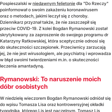
Pospieszalski w
niedawnym felietonie
dla "Do Rzeczy"
poinformował o swoim zakażeniu koronawirusem
oraz o metodach, jakimi leczył się z choroby.
Dziennikarz przyznał także, że nie zaszczepił się
przeciw COVID-19. Z kolei Bogdan Rymanowski został
skrytykowany za zaproszenie do swojego programu dr
Katarzyny Ratkowskiej, która sceptycznie odnosi się
do skuteczności szczepionek. Przeciwnicy zarzucają
jej, że nie jest wirusologiem, ale psychiatrą i wprowadza
w błąd swoimi twierdzeniami m.in. o skuteczności
leczenia amantadyną.
Rymanowski: To naruszenie moich
dóbr osobistych
W niedzielę wieczorem Bogdan Rymanowski odniósł się
do wpisu Tomasza Lisa oraz kontrowersyjnej okładki
tygodnika, którego Lis jest naczelnym. Tomasz Lis