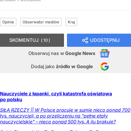
Opinie
Obserwator mediów
Kraj
SKOMENTUJ
UDOSTĘPNIJ
10
Obserwuj nas
w
Google News
Dodaj jako
źródło w Google
Nauczyciele z łapanki, czyli katastrofa oświatowa
po polsku
SIŁĄ RZECZY || W Polsce pracuje w sumie nieco ponad 700
tys. nauczycieli, a po przeliczeniu na "pełne etaty
nauczycielskie" – nieco ponad 500 tys. A ilu brakuje?