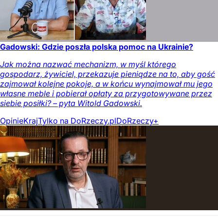
Gadowski: Gdzie poszła polska pomoc na Ukrainie?
Jak można nazwać mechanizm, w myśl którego
gospodarz, żywiciel, przekazuje pieniądze na to, aby gość
zajmował kolejne pokoje, a w końcu wynajmował mu jego
własne meble i pobierał opłaty za przygotowywane przez
siebie posiłki? – pyta Witold Gadowski.
Opinie
Kraj
Tylko na DoRzeczy.pl
DoRzeczy+