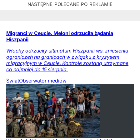
Migranci w Ceucie. Meloni odrzuciła żądania
Hiszpanii
Włochy odrzuciły ultimatum Hiszpanii ws. zniesienia
ograniczeń na granicach w związku z kryzysem
migracyjnym w Ceucie. Kontrole zostaną utrzymane
co najmniej do 15 sierpnia.
Świat
Obserwator mediów