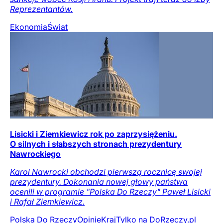
Reprezentantów.
Ekonomia
Świat
Lisicki i Ziemkiewicz rok po zaprzysiężeniu.
O silnych i słabszych stronach prezydentury
Nawrockiego
Karol Nawrocki obchodzi pierwszą rocznicę swojej
prezydentury. Dokonania nowej głowy państwa
ocenili w programie "Polska Do Rzeczy" Paweł Lisicki
i Rafał Ziemkiewicz.
Polska Do Rzeczy
Opinie
Kraj
Tylko na DoRzeczy.pl