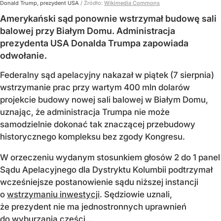
Donald Trump, prezydent USA
/ Źródło:
Wikimedia Commons
Amerykański sąd ponownie wstrzymał budowę sali
balowej przy Białym Domu. Administracja
prezydenta USA Donalda Trumpa zapowiada
odwołanie.
Federalny sąd apelacyjny nakazał w piątek (7 sierpnia)
wstrzymanie prac przy wartym 400 mln dolarów
projekcie budowy nowej sali balowej w Białym Domu,
uznając, że administracja Trumpa nie może
samodzielnie dokonać tak znaczącej przebudowy
historycznego kompleksu bez zgody Kongresu.
W orzeczeniu wydanym stosunkiem głosów 2 do 1 panel
Sądu Apelacyjnego dla Dystryktu Kolumbii podtrzymał
wcześniejsze postanowienie sądu niższej instancji
o
wstrzymaniu inwestycji
. Sędziowie uznali,
że prezydent nie ma jednostronnych uprawnień
do wyburzania części...