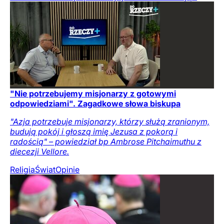
"Nie potrzebujemy misjonarzy z gotowymi
odpowiedziami". Zagadkowe słowa biskupa
"Azja potrzebuje misjonarzy, którzy służą zranionym,
budują pokój i głoszą imię Jezusa z pokorą i
radością" – powiedział bp Ambrose Pitchaimuthu z
diecezji Vellore.
Religia
Świat
Opinie