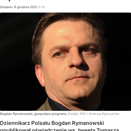
Dodano:
6
grudnia
2021
6:18
Bogdan Rymanowski, gospodarz programu
Źródło:
PAP
/
Andrzej Rybczyński
Dziennikarz Polsatu Bogdan Rymanowski
opublikował oświadczenie ws. tweeta Tomasza