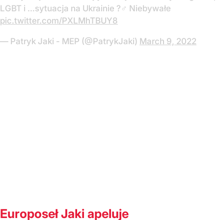
LGBT i …sytuacja na Ukrainie ?‍♂️ Niebywałe
pic.twitter.com/PXLMhTBUY8
— Patryk Jaki - MEP (@PatrykJaki)
March 9, 2022
Europoseł Jaki apeluje