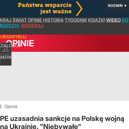
ROZWIŃ
▼
KRAJ
ŚWIAT
OPINIE
HISTORIA
TYGODNIK
KSIĄŻKI
WIDEO
DO
RZECZY+
WSPIERAJ
SUBSKRYBUJ
OPINIE
ZALOGUJ
MENU
Opinie
PE uzasadnia sankcje na Polskę wojną
na Ukrainie. "Niebywałe"