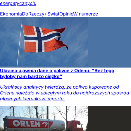
energetycznych.
Ekonomia
DoRzeczy+
Świat
Opinie
W numerze
Ukraina ujawnia dane o paliwie z Orlenu. "Bez tego
byłoby nam bardzo ciężko"
Ukraińscy analitycy twierdzą, że paliwo kupowane od
Orlenu należało w ubiegłym roku do najdroższych spośród
głównych kierunków importu.