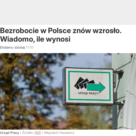
Bezrobocie w Polsce znów wzrosło.
Wiadomo, ile wynosi
Dodano:
dzisiaj
11:10
Urząd Pracy
/ Źródło:
PAP
/
Wojciech Pacewicz