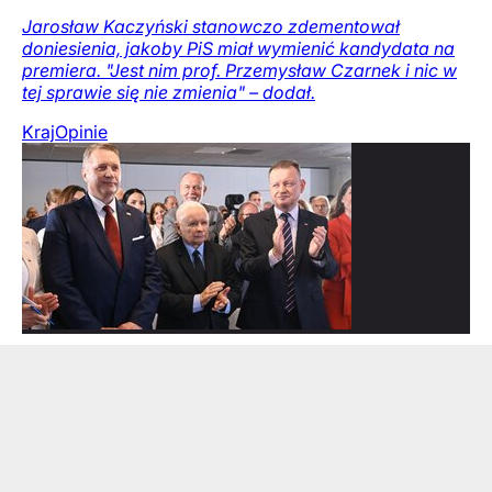
Jarosław Kaczyński stanowczo zdementował
doniesienia, jakoby PiS miał wymienić kandydata na
premiera. "Jest nim prof. Przemysław Czarnek i nic w
tej sprawie się nie zmienia" – dodał.
Kraj
Opinie