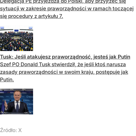
Delegacja PE przyjeżdża do Polski, aby przyjrzeć się
sytuacji w zakresie praworządności w ramach toczącej
się procedury z artykułu 7.
Tusk: Jeśli atakujesz praworządność, jesteś jak Putin
Szef PO Donald Tusk stwierdził, że jeśli ktoś narusza
zasady praworządności w swoim kraju, postępuje jak
Putin.
Źródło:
X