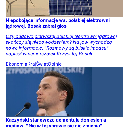
Niepokojące informacje ws. polskiej elektrowni
jądrowej. Bosak zabrał głos
Czy budowa pierwszej polskiej elektrowni jądrowej
skończy się niepowodzeniem? Na jaw wychodzą
nowe informacje. "Rozmowy są bliskie impasu” –
napisał wicemarszałek Krzysztof Bosak.
Ekonomia
Kraj
Świat
Opinie
Kaczyński stanowczo dementuje doniesienia
mediów. "Nic w tej sprawie się nie zmienia"