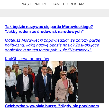
Tak będzie nazywać się partia Morawieckiego?
"Jakby rodem ze środowisk narodowych"
Mateusz Morawiecki zapowiedział, że założy partię
polityczną. Jaką nazwę będzie nosić? Zaskakujące
doniesienia na ten temat publikuje "Newsweek".
Kraj
Obserwator mediów
Celebrytka wywołała burzę. "Nigdy nie powinnam