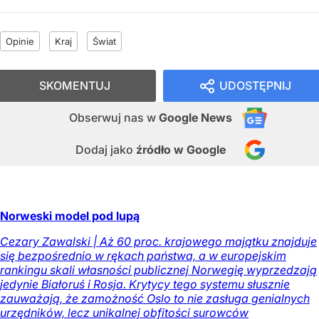
Opinie
Kraj
Świat
SKOMENTUJ
UDOSTĘPNIJ
Obserwuj nas
w
Google News
Dodaj jako
źródło w Google
Norweski model pod lupą
Cezary Zawalski | Aż 60 proc. krajowego majątku znajduje
się bezpośrednio w rękach państwa, a w europejskim
rankingu skali własności publicznej Norwegię wyprzedzają
jedynie Białoruś i Rosja. Krytycy tego systemu słusznie
zauważają, że zamożność Oslo to nie zasługa genialnych
urzędników, lecz unikalnej obfitości surowców