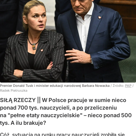
Premier Donald Tusk i minister edukacji narodowej Barbara Nowacka
/ Źródło:
PAP
/
Radek Pietruszka
SIŁĄ RZECZY || W Polsce pracuje w sumie nieco
ponad 700 tys. nauczycieli, a po przeliczeniu
na "pełne etaty nauczycielskie" – nieco ponad 500
tys. A ilu brakuje?
Cóż, sytuacja na rynku pracy nauczycieli zrobiła się