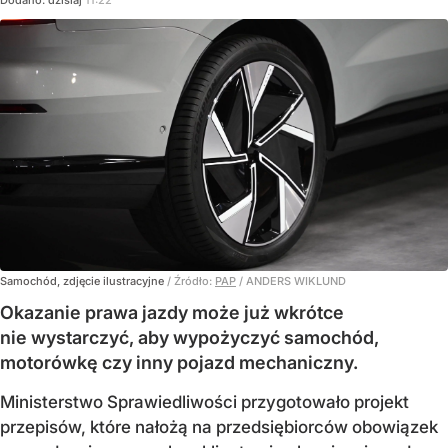
Dodano:
dzisiaj
11:22
Samochód, zdjęcie ilustracyjne
/ Źródło:
PAP
/
ANDERS WIKLUND
Okazanie prawa jazdy może już wkrótce
nie wystarczyć, aby wypożyczyć samochód,
motorówkę czy inny pojazd mechaniczny.
Ministerstwo Sprawiedliwości przygotowało projekt
przepisów, które nałożą na przedsiębiorców obowiązek