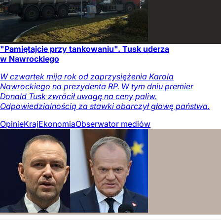
"Pamiętajcie przy tankowaniu". Tusk uderza
w Nawrockiego
W czwartek mija rok od zaprzysiężenia Karola
Nawrockiego na prezydenta RP. W tym dniu premier
Donald Tusk zwrócił uwagę na ceny paliw.
Odpowiedzialnością za stawki obarczył głowę państwa.
Opinie
Kraj
Ekonomia
Obserwator mediów