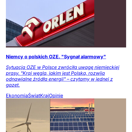
Niemcy o polskich OZE. "Sygnał alarmowy"
Sytuacja OZE w Polsce zwróciła uwagę niemieckiej
prasy. "Kraj węgla, jakim jest Polska, rozwija
odnawialne źródła energii" – czytamy w jednej z
gazet.
Ekonomia
Świat
Kraj
Opinie