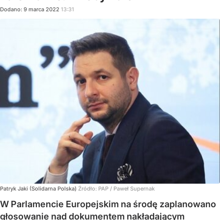
Dodano:
9
marca
2022
13:31
Patryk Jaki (Solidarna Polska)
Źródło:
PAP
/
Paweł Supernak
W Parlamencie Europejskim na środę zaplanowano
głosowanie nad dokumentem nakładającym