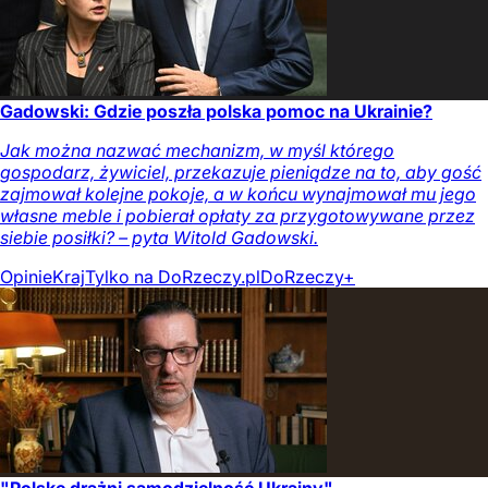
Gadowski: Gdzie poszła polska pomoc na Ukrainie?
Jak można nazwać mechanizm, w myśl którego
gospodarz, żywiciel, przekazuje pieniądze na to, aby gość
zajmował kolejne pokoje, a w końcu wynajmował mu jego
własne meble i pobierał opłaty za przygotowywane przez
siebie posiłki? – pyta Witold Gadowski.
Opinie
Kraj
Tylko na DoRzeczy.pl
DoRzeczy+