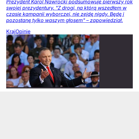
Prezydent Karol Nawrocki podsumowuje pierwszy rok
swojej prezydentury. "Z drogi, na którą wszedłem w
czasie kampanii wyborczej, nie zejdę nigdy. Będę i
pozostanę tylko waszym głosem" – zapowiedział.
Kraj
Opinie