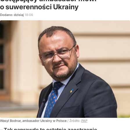
o suwerenności Ukrainy
Dodano:
dzisiaj
18:06
Wasyl Bodnar, ambasador Ukrainy w Polsce
/ Źródło:
PAP
– Tak naprawdę to ostatnie zaostrzenie