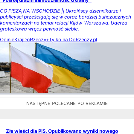
"Polskę drażni samodzielność Ukrainy"
CO PISZĄ NA WSCHODZIE || Ukraińscy dziennikarze i
publicyści prześcigają się w coraz bardziej buńczucznych
komentarzach na temat relacji Kijów-Warszawa. Uderza
groteskowa wręcz pewność siebie.
Opinie
Kraj
DoRzeczy+
Tylko na DoRzeczy.pl
Złe wieści dla PiS. Opublikowano wyniki nowego