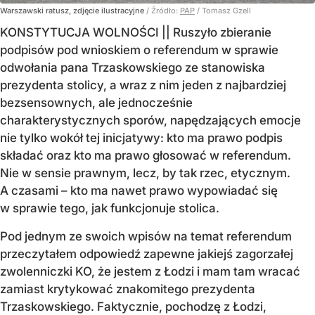
Warszawski ratusz, zdjęcie ilustracyjne
/ Źródło:
PAP
/
Tomasz Gzell
KONSTYTUCJA WOLNOŚCI || Ruszyło zbieranie
podpisów pod wnioskiem o referendum w sprawie
odwołania pana Trzaskowskiego ze stanowiska
prezydenta stolicy, a wraz z nim jeden z najbardziej
bezsensownych, ale jednocześnie
charakterystycznych sporów, napędzających emocje
nie tylko wokół tej inicjatywy: kto ma prawo podpis
składać oraz kto ma prawo głosować w referendum.
Nie w sensie prawnym, lecz, by tak rzec, etycznym.
A czasami – kto ma nawet prawo wypowiadać się
w sprawie tego, jak funkcjonuje stolica.
Pod jednym ze swoich wpisów na temat referendum
przeczytałem odpowiedź zapewne jakiejś zagorzałej
zwolenniczki KO, że jestem z Łodzi i mam tam wracać
zamiast krytykować znakomitego prezydenta
Trzaskowskiego. Faktycznie, pochodzę z Łodzi,