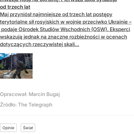
od trzech lat
Maj przyniósł najmniejsze od trzech lat postępy
terytorialne sił rosyjskich w wojnie przeciwko Ukrainie –
podaje Ośrodek Studiów Wschodnich (OSW). Eksperci
wskazują jednak na znaczne rozbieżności w ocenach
dotyczących rzeczywistej skali...
Opracował:
Marcin Bugaj
Źródło:
The Telegraph
Opinie
Świat