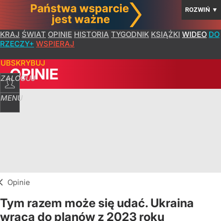
ROZWIŃ
▼
KRAJ
ŚWIAT
OPINIE
HISTORIA
TYGODNIK
KSIĄŻKI
WIDEO
DO
RZECZY+
WSPIERAJ
SUBSKRYBUJ
OPINIE
ZALOGUJ
MENU
Opinie
Tym razem może się udać. Ukraina
wraca do planów z 2023 roku