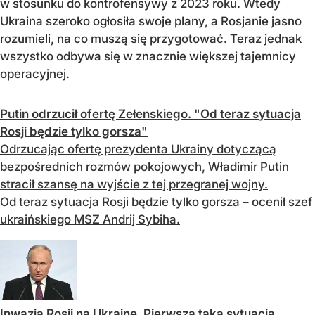
w stosunku do kontrofensywy z 2023 roku. Wtedy
Ukraina szeroko ogłosiła swoje plany, a Rosjanie jasno
rozumieli, na co muszą się przygotować. Teraz jednak
wszystko odbywa się w znacznie większej tajemnicy
operacyjnej.
Putin odrzucił ofertę Zełenskiego. "Od teraz sytuacja
Rosji będzie tylko gorsza"
Odrzucając ofertę prezydenta Ukrainy dotyczącą
bezpośrednich rozmów pokojowych, Władimir Putin
stracił szansę na wyjście z tej przegranej wojny.
Od teraz sytuacja Rosji będzie tylko gorsza – ocenił szef
ukraińskiego MSZ Andrij Sybiha.
Inwazja Rosji na Ukrainę. Pierwsza taka sytuacja