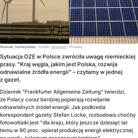
Wiatraki, fotowoltaika
/ Źródło:
Unsplash
/
Pixabay
Sytuacja OZE w Polsce zwróciła uwagę niemieckiej
prasy. "Kraj węgla, jakim jest Polska, rozwija
odnawialne źródła energii" – czytamy w jednej
z gazet.
Dziennik "Frankfurter Allgemeine Zeitung" twierdzi,
że Polacy coraz bardziej popierają rozwijanie
odnawialnych źródeł energii. Jak podkreśla
korespondent gazety Stefan Locke, rozbudowa choćby
fotowoltaiki jest "dla kraju, który jeszcze dziesięć lat
temu w 90 proc. opierał produkcję energii elektrycznej
na węglu, kolejnym znaczącym krokiem".