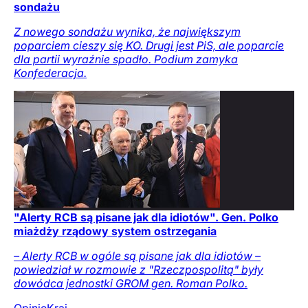
sondażu
Z nowego sondażu wynika, że największym
poparciem cieszy się KO. Drugi jest PiS, ale poparcie
dla partii wyraźnie spadło. Podium zamyka
Konfederacja.
"Alerty RCB są pisane jak dla idiotów". Gen. Polko
miażdży rządowy system ostrzegania
– Alerty RCB w ogóle są pisane jak dla idiotów –
powiedział w rozmowie z "Rzeczpospolitą" były
dowódca jednostki GROM gen. Roman Polko.