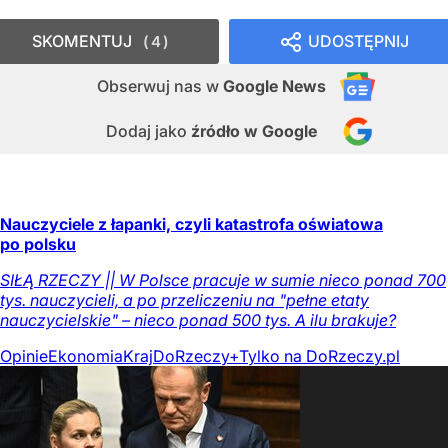
SKOMENTUJ
UDOSTĘPNIJ
4
Obserwuj nas
w
Google News
Dodaj jako
źródło w Google
Nauczyciele z łapanki, czyli katastrofa oświatowa
po polsku
SIŁĄ RZECZY || W Polsce pracuje w sumie nieco ponad 700
tys. nauczycieli, a po przeliczeniu na "pełne etaty
nauczycielskie" – nieco ponad 500 tys. A ilu brakuje?
Opinie
Ekonomia
Kraj
DoRzeczy+
Tylko na DoRzeczy.pl