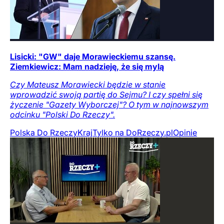
Lisicki: "GW" daje Morawieckiemu szansę.
Ziemkiewicz: Mam nadzieję, że się mylą
Czy Mateusz Morawiecki będzie w stanie
wprowadzić swoją partię do Sejmu? I czy spełni się
życzenie "Gazety Wyborczej"? O tym w najnowszym
odcinku "Polski Do Rzeczy".
Polska Do Rzeczy
Kraj
Tylko na DoRzeczy.pl
Opinie