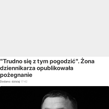
"Trudno się z tym pogodzić". Żona
dziennikarza opublikowała
pożegnanie
Dodano:
dzisiaj
17:42