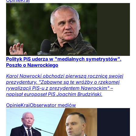
Opinie
Kraj
Polityk PiS uderza w "medialnych symetrystów".
Poszło o Nawrockiego
Karol Nawrocki obchodzi pierwszą rocznicę swojej
prezydentury. "Zabawne są te wróżby o rzekomej
rywalizacji PiS-u z prezydentem Nawrockim" –
napisał europoseł PiS Joachim Brudziński.
Opinie
Kraj
Obserwator mediów