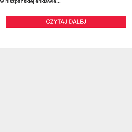
w hiszpańskiej enklawie...
CZYTAJ DALEJ