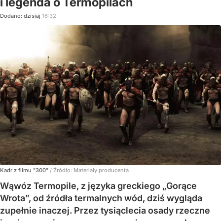
i legenda o Termopilach
Dodano:
dzisiaj
16:32
Kadr z filmu "300"
/ Źródło:
Materiały producenta
Wąwóz Termopile, z języka greckiego „Gorące
Wrota”, od źródła termalnych wód, dziś wygląda
zupełnie inaczej. Przez tysiąclecia osady rzeczne