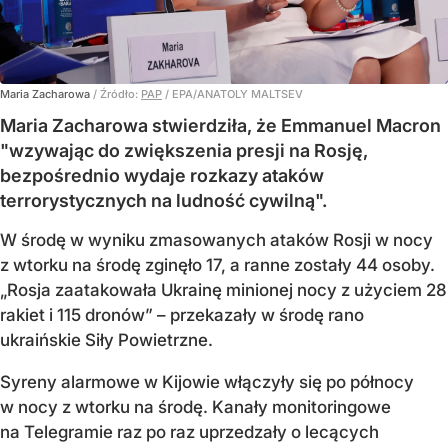
Maria Zacharowa
/ Źródło:
PAP
/
EPA/ANATOLY MALTSEV
Maria Zacharowa stwierdziła, że Emmanuel Macron
"wzywając do zwiększenia presji na Rosję,
bezpośrednio wydaje rozkazy ataków
terrorystycznych na ludność cywilną".
W środę w wyniku zmasowanych ataków Rosji w nocy
z wtorku na środę zginęło 17, a ranne zostały 44 osoby.
„Rosja zaatakowała Ukrainę minionej nocy z użyciem 28
rakiet i 115 dronów” – przekazały w środę rano
ukraińskie Siły Powietrzne.
Syreny alarmowe w Kijowie włączyły się po północy
w nocy z wtorku na środę. Kanały monitoringowe
na Telegramie raz po raz uprzedzały o lecących