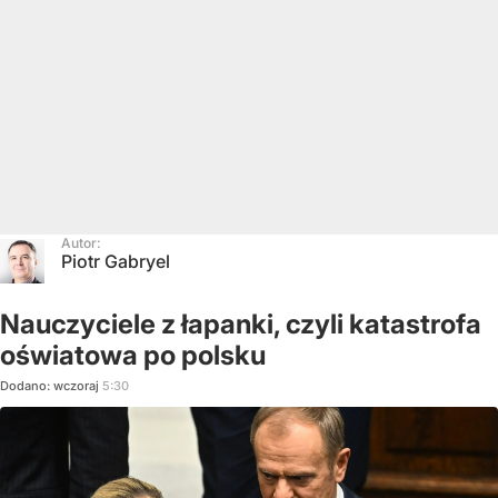
Autor:
Piotr Gabryel
Nauczyciele z łapanki, czyli katastrofa
oświatowa po polsku
Dodano:
wczoraj
5:30