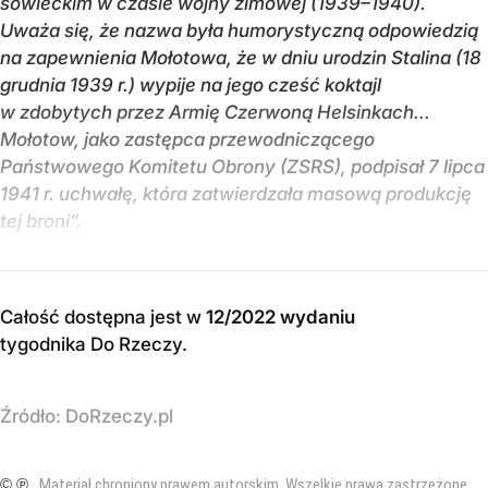
sowieckim w czasie wojny zimowej (1939–1940).
Uważa się, że nazwa była humorystyczną odpowiedzią
na zapewnienia Mołotowa, że w dniu urodzin Stalina (18
grudnia 1939 r.) wypije na jego cześć koktajl
w zdobytych przez Armię Czerwoną Helsinkach…
Mołotow, jako zastępca przewodniczącego
Państwowego Komitetu Obrony (ZSRS), podpisał 7 lipca
1941 r. uchwałę, która zatwierdzała masową produkcję
tej broni”.
Całość dostępna jest w
12/2022 wydaniu
tygodnika Do Rzeczy
.
Źródło:
DoRzeczy.pl
© ℗
Materiał chroniony prawem autorskim. Wszelkie prawa zastrzeżone.