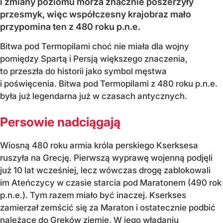
i zmiany poziomu morza znacznie poszerzyły
przesmyk, więc współczesny krajobraz mało
przypomina ten z 480 roku p.n.e.
Bitwa pod Termopilami choć nie miała dla wojny
pomiędzy Spartą i Persją większego znaczenia,
to przeszła do historii jako symbol męstwa
i poświęcenia. Bitwa pod Termopilami z 480 roku p.n.e.
była już legendarna już w czasach antycznych.
Persowie nadciągają
Wiosną 480 roku armia króla perskiego Kserksesa
ruszyła na Grecję. Pierwszą wyprawę wojenną podjęli
już 10 lat wcześniej, lecz wówczas drogę zablokowali
im Ateńczycy w czasie starcia pod Maratonem (490 rok
p.n.e.). Tym razem miało być inaczej. Kserkses
zamierzał zemścić się za Maraton i ostatecznie podbić
należące do Greków ziemie. W jego władaniu