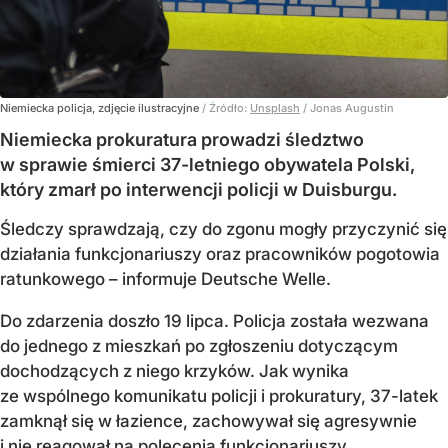
Niemiecka policja, zdjęcie ilustracyjne
/ Źródło:
Unsplash
/
Jonas Augustin
Niemiecka prokuratura prowadzi śledztwo
w sprawie śmierci 37-letniego obywatela Polski,
który zmarł po interwencji policji w Duisburgu.
Śledczy sprawdzają, czy do zgonu mogły przyczynić się
działania funkcjonariuszy oraz pracowników pogotowia
ratunkowego – informuje Deutsche Welle.
Do zdarzenia doszło 19 lipca. Policja została wezwana
do jednego z mieszkań po zgłoszeniu dotyczącym
dochodzących z niego krzyków. Jak wynika
ze wspólnego komunikatu policji i prokuratury, 37-latek
zamknął się w łazience, zachowywał się agresywnie
i nie reagował na polecenia funkcjonariuszy.