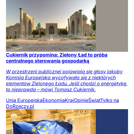
Cukiernik przypomina: Zielony Ład to próba
centralnego sterowania gospodarką
W przestrzeni publicznej pojawiają się głosy jakoby
Komisja Europejska wycofywała się z niektórych
elementów Zielonego Ładu. Jeśli chodzi o energetykę,
to nieprawda – mówi Tomasz Cukiernik.
Unia Europejska
Ekonomia
Kraj
Opinie
Świat
Tylko na
DoRzeczy.pl