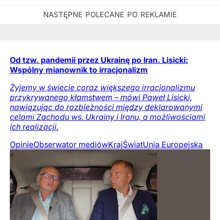
Od tzw. pandemii przez Ukrainę po Iran. Lisicki:
Wspólny mianownik to irracjonalizm
Żyjemy w świecie coraz większego irracjonalizmu
przykrywanego kłamstwem – mówi Paweł Lisicki,
nawiązując do rozbieżności między deklarowanymi
celami Zachodu ws. Ukrainy i Iranu, a możliwościami
ich realizacji.
Opinie
Obserwator mediów
Kraj
Świat
Unia Europejska