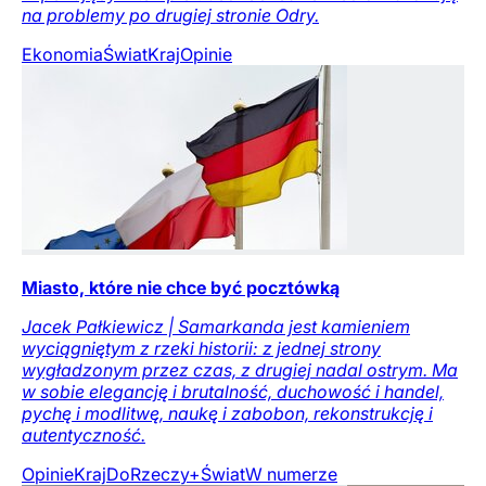
na problemy po drugiej stronie Odry.
Ekonomia
Świat
Kraj
Opinie
Miasto, które nie chce być pocztówką
Jacek Pałkiewicz | Samarkanda jest kamieniem
wyciągniętym z rzeki historii: z jednej strony
wygładzonym przez czas, z drugiej nadal ostrym. Ma
w sobie elegancję i brutalność, duchowość i handel,
pychę i modlitwę, naukę i zabobon, rekonstrukcję i
autentyczność.
Opinie
Kraj
DoRzeczy+
Świat
W numerze