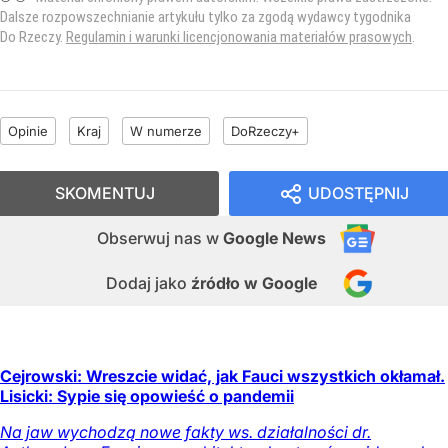
Dalsze rozpowszechnianie artykułu tylko za zgodą wydawcy tygodnika
Do Rzeczy.
Regulamin i warunki licencjonowania materiałów prasowych
.
Opinie
Kraj
W numerze
DoRzeczy+
SKOMENTUJ
UDOSTĘPNIJ
Obserwuj nas
w
Google News
Dodaj jako
źródło w Google
Cejrowski: Wreszcie widać, jak Fauci wszystkich okłamał.
Lisicki: Sypie się opowieść o pandemii
Na jaw wychodzą nowe fakty ws. działalności dr.