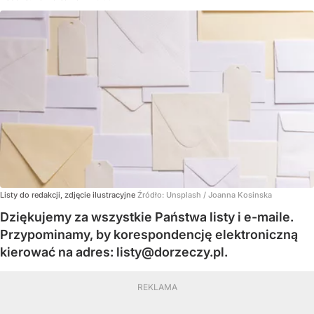
Listy do redakcji, zdjęcie ilustracyjne
Źródło:
Unsplash
/
Joanna Kosinska
Dziękujemy za wszystkie Państwa listy i e-maile.
Przypominamy, by korespondencję elektroniczną
kierować na adres:
listy@dorzeczy.pl
.