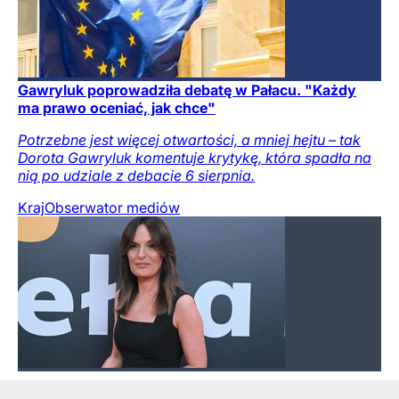
Gawryluk poprowadziła debatę w Pałacu. "Każdy
ma prawo oceniać, jak chce"
Potrzebne jest więcej otwartości, a mniej hejtu – tak
Dorota Gawryluk komentuje krytykę, która spadła na
nią po udziale z debacie 6 sierpnia.
Kraj
Obserwator mediów