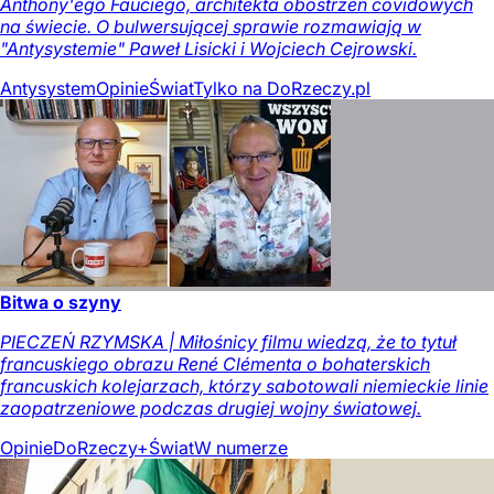
Anthony'ego Fauciego, architekta obostrzeń covidowych
na świecie. O bulwersującej sprawie rozmawiają w
"Antysystemie" Paweł Lisicki i Wojciech Cejrowski.
Antysystem
Opinie
Świat
Tylko na DoRzeczy.pl
Bitwa o szyny
PIECZEŃ RZYMSKA | Miłośnicy filmu wiedzą, że to tytuł
francuskiego obrazu René Clémenta o bohaterskich
francuskich kolejarzach, którzy sabotowali niemieckie linie
zaopatrzeniowe podczas drugiej wojny światowej.
Opinie
DoRzeczy+
Świat
W numerze