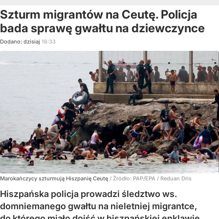
Szturm migrantów na Ceutę. Policja
bada sprawę gwałtu na dziewczynce
Dodano:
dzisiaj
16:33
Marokańczycy szturmują Hiszpanię Ceutę
/ Źródło:
PAP/EPA
/
Reduan Dris
Hiszpańska policja prowadzi śledztwo ws.
domniemanego gwałtu na nieletniej migrantce,
do którego miało dojść w hiszpańskiej enklawie