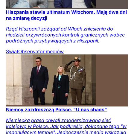
Hiszpania stawia ultimatum Włochom. Mają dwa dni
na zmianę decyzji
Rząd Hiszpanii zażądał od Włoch zniesienia do
niedzieli przywróconych kontroli granicznych wobec
podróżnych przybywających z Hiszpanii.
Świat
Obserwator mediów
Niemcy zazdroszczą Polsce. "U nas chaos"
Niemiecka prasa chwali zmodernizowaną sieć
kolejową w Polsce. Jak podkreśla, dokonano tego "w
imponującym tempie". Jednocześnie media wskazują