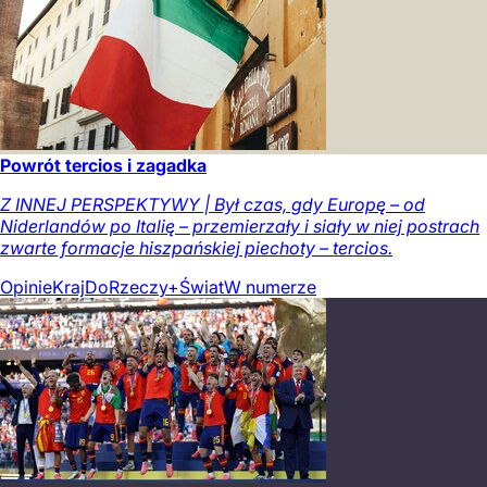
Powrót tercios i zagadka
Z INNEJ PERSPEKTYWY | Był czas, gdy Europę – od
Niderlandów po Italię – przemierzały i siały w niej postrach
zwarte formacje hiszpańskiej piechoty – tercios.
Opinie
Kraj
DoRzeczy+
Świat
W numerze