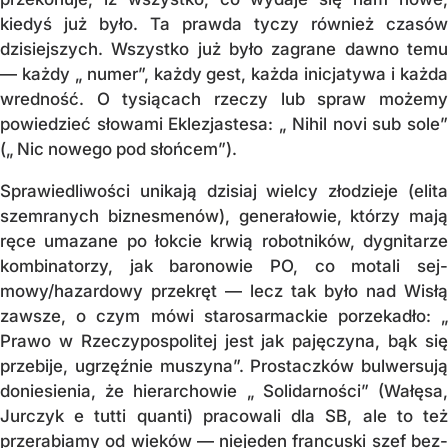
kiedyś już było. Ta prawda ty­czy również czasów
dzisiej­szych. Wszystko już było zagrane dawno temu
— każdy „ numer”, każdy gest, każ­da inicjatywa i każda
wred­ność. O tysią­cach rzeczy lub spraw mo­żemy
powie­dzieć słowami Eklezjastesa: „ Nihil no­vi sub so­le”
(„ Nic nowego pod słoń­cem”).
Sprawiedliwości unikają dzisiaj wielcy złodzieje (elita
szemranych biznesme­nów), generałowie, którzy mają
ręce uma­zane po łokcie krwią robotników, dygni­tarze
kom­binatorzy, jak baronowie PO, co motali sej­
mowy/hazardowy przekręt — lecz tak by­ło nad Wisłą
zawsze, o czym mówi starosar­mac­kie porzekadło: „
Pra­wo w Rzeczy­pos­politej jest jak pajęczyna, bąk się
prze­bije, ugrzęźnie muszyna”. Pros­tacz­ków bul­wersują
doniesienia, że hierar­chowie „ So­lidarności” (Wałęsa,
Jur­czyk e tutti quan­ti) pracowali dla SB, ale to też
przerabiamy od wieków — nie­jeden francuski szef bez­