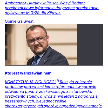
Ambasador Ukrainy w Polsce Wasyl Bodnar
przekazał nowe informacje dotyczące przekazania
myśliwców MiG-29 dla Kijowa.
Opinie
Kraj
Świat
Kto jest warszawianinem
KONSTYTUCJA WOLNOŚCI || Ruszyło zbieranie
podpisów pod wnioskiem o referendum w sprawie
odwołania pana Trzaskowskiego ze stanowiska
prezydenta stolicy, a wraz z nim jeden z najbardziej
bezsensownych, ale jednocześnie
charakterystycznych sporów, napędzających emocje