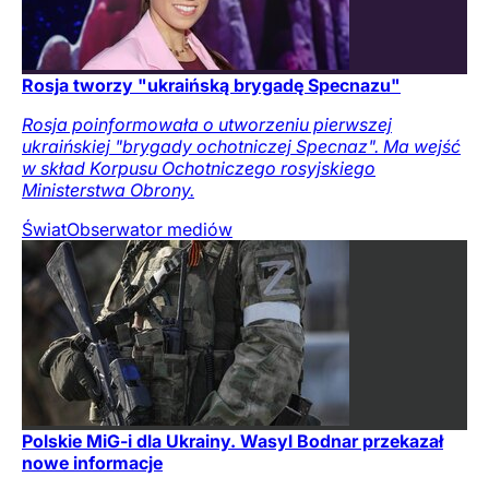
Rosja tworzy "ukraińską brygadę Specnazu"
Rosja poinformowała o utworzeniu pierwszej
ukraińskiej "brygady ochotniczej Specnaz". Ma wejść
w skład Korpusu Ochotniczego rosyjskiego
Ministerstwa Obrony.
Świat
Obserwator mediów
Polskie MiG-i dla Ukrainy. Wasyl Bodnar przekazał
nowe informacje