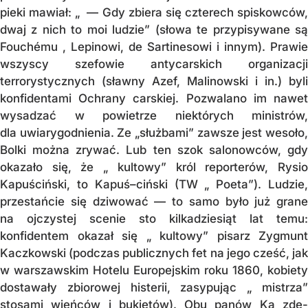
pieki mawiał: „ — Gdy zbiera się czte­rech spiskowców,
dwaj z nich to moi lu­dzie” (sło­wa te przypisywane są
Fouchému , Le­pi­no­wi, de Sar­tinesowi i innym). Prawie
wszyscy szefowie antycarskich or­ga­niza­cji
terrorystycznych (sławny Azef, Malinow­ski i in.) byli
konfidentami Ochra­ny cars­kiej. Pozwalano im nawet
wysadzać w powietrze nie­któ­rych mi­nis­trów,
dla uwiary­godnienia. Ze „służ­bami” zawsze jest we­soło,
Bolki można zry­wać. Lub ten szok salonowców, gdy
oka­­za­ło się, że „ kultowy” król reporterów, Ry­sio
Kapuściński, to Ka­puś–ciń­ski (TW „ Poe­­ta”). Ludzie,
prze­sta­ńcie się dziwować — to samo było już grane
na ojczystej scenie sto kilkadziesiąt lat temu:
konfidentem oka­zał się „ kultowy” pisarz Zygmunt
Kacz­kow­ski (podczas publicznych fet na jego cześć, jak
w warszawskim Hotelu Euro­pejs­kim roku 1860, kobiety
dostawały zbio­rowej hi­sterii, zasypując „ mistrza”
stosami wień­ców i bukietów). Obu panów Ka zde­