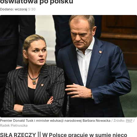
oświatowa po polsku
Dodano:
wczoraj
5:30
Premier Donald Tusk i minister edukacji narodowej Barbara Nowacka
/ Źródło:
PAP
/
Radek Pietruszka
SIŁĄ RZECZY || W Polsce pracuje w sumie nieco