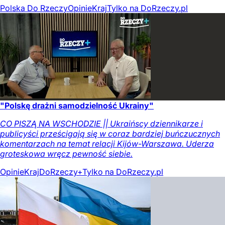
Polska Do Rzeczy
Opinie
Kraj
Tylko na DoRzeczy.pl
"Polskę drażni samodzielność Ukrainy"
CO PISZĄ NA WSCHODZIE || Ukraińscy dziennikarze i
publicyści prześcigają się w coraz bardziej buńczucznych
komentarzach na temat relacji Kijów-Warszawa. Uderza
groteskowa wręcz pewność siebie.
Opinie
Kraj
DoRzeczy+
Tylko na DoRzeczy.pl