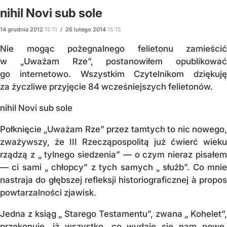
nihil Novi sub sole
14
grudnia
2012
15:11
/
26
lutego
2014
15:15
Nie mogąc pożegnalnego felietonu zamieścić
w „Uważam Rze”, postanowiłem opublikować
go internetowo. Wszystkim Czytelnikom dziękuję
za życzliwe przyjęcie 84 wcześniejszych felietonów.
nihil Novi sub sole
Połknięcie „Uważam Rze” przez tamtych to nic nowego,
zważywszy, że III Rzecząpospolitą już ćwierć wieku
rządzą z „ tylnego siedzenia” — o czym nieraz pisałem
— ci sami „ chłopcy” z tych samych „ służb”. Co mnie
nastraja do głębszej refleksji historiograficznej à propos
powtarzalności zjawisk.
Jedna z ksiąg „ Starego Tes­ta­men­tu”, zwana „ Kohelet”,
prze­ko­nu­je, iż wszystko, co wydaje się nam no­we,