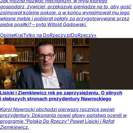
Jak można nazwać mechanizm, w myśl którego
gospodarz, żywiciel, przekazuje pieniądze na to, aby gość
zajmował kolejne pokoje, a w końcu wynajmował mu jego
własne meble i pobierał opłaty za przygotowywane przez
siebie posiłki? – pyta Witold Gadowski.
Opinie
Kraj
Tylko na DoRzeczy.pl
DoRzeczy+
Lisicki i Ziemkiewicz rok po zaprzysiężeniu. O silnych
i słabszych stronach prezydentury Nawrockiego
Karol Nawrocki obchodzi pierwszą rocznicę swojej
prezydentury. Dokonania nowej głowy państwa ocenili w
programie "Polska Do Rzeczy" Paweł Lisicki i Rafał
Ziemkiewicz.