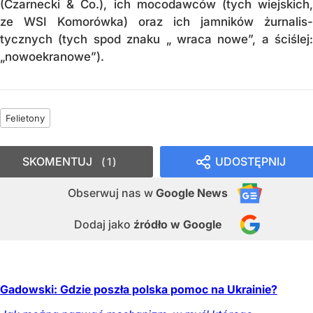
(Czarnecki & Co.), ich mo­codawców (tych wiejskich,
ze WSI Ko­mo­rówka) oraz ich jamników żurna­lis­
tycznych (tych spod zna­ku „ wra­ca no­we”, a ściś­lej:
„nowo­ekrano­we”).
Felietony
SKOMENTUJ
UDOSTĘPNIJ
1
Obserwuj nas
w
Google News
Dodaj jako
źródło w Google
Gadowski: Gdzie poszła polska pomoc na Ukrainie?