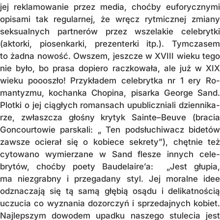
jej reklamowanie przez media, choćby eu­fo­rycznymi
opisami tak regularnej, że wręcz rytmicznej zmiany
seksualnych partnerów przez wszelakie celebrytki
(aktorki, pio­sen­­karki, prezenterki itp.). Tymczasem
to żad­na nowość. Owszem, jeszcze w XVIII wie­ku tego
nie było, bo prasa dopiero racz­ko­wała, ale już w XIX
wieku poooszło! Przy­kła­dem celebrytka nr 1 ery Ro­
mantyzmu, ko­­chan­ka Chopina, pi­sarka George Sand.
Plotki o jej ciągłych romansach upublicz­nia­li dzien­­ni­ka­
rze, zwłaszcza głośny kry­tyk Sain­te–Beuve (bra­cia
Goncourtowie pars­kali: „ Ten pod­słuchiwacz bidetów
zawsze ocierał się o ko­biece sekrety”), chętnie też
cytowano wymierzane w Sand flesze in­nych cele­
brytów, choćby poety Baude­lai­re’a: „Jest głupia,
ma niezgrabny i prze­ga­dany styl. Jej moralne idee
odznaczają się tą samą głębią osądu i delikatnością
uczucia co wyznania dozorczyń i sprze­daj­nych kobiet.
Najlepszym dowodem upadku naszego stulecia jest