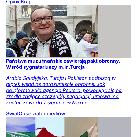
Opinie
Kraj
Państwa muzułmańskie zawierają pakt obronny.
Wśród sygnatariuszy m.in.Turcja
Arabia Saudyjska, Turcja i Pakistan podpiszą w
piątek wspólne porozumienie obronne. Jak
poinformowała agencja Reutera, powołując się na
źródła znające szczegóły negocjacji, umowa ma
zostać zawarta 7 sierpnia w Mekce.
Świat
Obserwator mediów