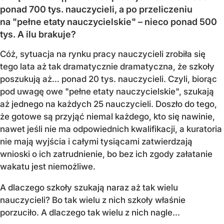
ponad 700 tys. nauczycieli, a po przeliczeniu
na "pełne etaty nauczycielskie" – nieco ponad 500
tys. A ilu brakuje?
Cóż, sytuacja na rynku pracy nauczycieli zrobiła się
tego lata aż tak dramatycznie dramatyczna, że szkoły
poszukują aż… ponad 20 tys. nauczycieli. Czyli, biorąc
pod uwagę owe "pełne etaty nauczycielskie", szukają
aż jednego na każdych 25 nauczycieli. Doszło do tego,
że gotowe są przyjąć niemal każdego, kto się nawinie,
nawet jeśli nie ma odpowiednich kwalifikacji, a kuratoria
nie mają wyjścia i całymi tysiącami zatwierdzają
wnioski o ich zatrudnienie, bo bez ich zgody załatanie
wakatu jest niemożliwe.
A dlaczego szkoły szukają naraz aż tak wielu
nauczycieli? Bo tak wielu z nich szkoły właśnie
porzuciło. A dlaczego tak wielu z nich nagle...