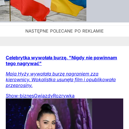
Celebrytka wywołała burzę. "Nigdy nie powinnam
tego nagrywać"
Maja Hyży wywołała burzę nagraniem zza
kierownicy. Wokalistka usunęła film i opublikowała
przeprosiny.
Show-biznes
Gwiazdy
Rozrywka