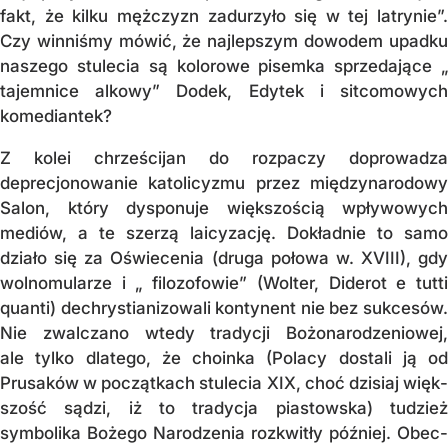
fakt, że kilku męż­czyzn zadurzyło się w tej latrynie”.
Czy winniśmy mówić, że najlepszym dowo­dem upad­ku
naszego stulecia są kolorowe pisemka sprzedające „
tajemnice alkowy” Dodek, Edy­tek i sitcomowych
komediantek?
Z kolei chrześcijan do rozpaczy dopro­wa­dza
deprecjonowanie katolicyzmu przez międzynarodowy
Salon, który dysponuje większością wpływowych
mediów, a te sze­rzą laicyzację. Dokładnie to samo
działo się za Oświecenia (druga połowa w. XVIII), gdy
wolnomularze i „ filozo­fo­wie” (Wol­ter, Diderot e tutti
quanti) de­chrys­tiani­zo­wa­li kontynent nie bez suk­ce­sów.
Nie zwal­czano wtedy tradycji Bożonaro­dze­nio­wej,
ale tylko dlatego, że choinka (Polacy do­stali ją od
Prusaków w początkach stulecia XIX, choć dzisiaj więk­
szość sądzi, iż to tradycja piastowska) tu­dzież
symbolika Bo­żego Narodzenia rozkwitły później. Obec­