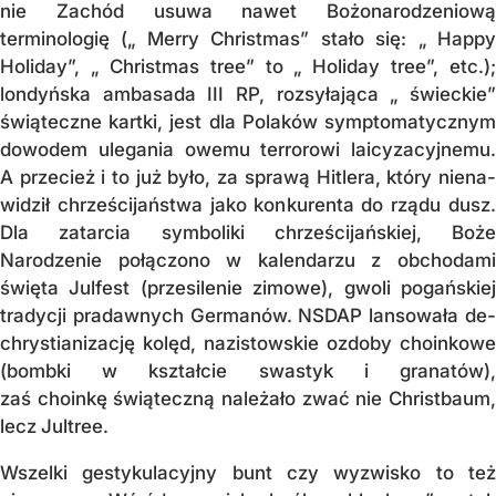
nie Za­chód usuwa nawet Bo­żo­­na­ro­dzenio­wą
terminologię („ Merry Christmas” sta­ło się: „ Hap­py
Holiday”, „ Christmas tree” to „ Ho­­liday tree”, etc.);
londyńska amba­sa­da III RP, rozsyłająca „ świeckie”
świą­tecz­ne kartki, jest dla Polaków sym­pto­ma­tycznym
dowodem ulegania owemu ter­ro­rowi laicyzacyjnemu.
A przecież i to już by­ło, za sprawą Hitlera, który nie­na­
widził chrześcijaństwa jako konkurenta do rządu dusz.
Dla zatarcia symboliki chrześci­jańs­kiej, Boże
Narodzenie połączono w kalen­da­rzu z obchodami
święta Julfest (prze­si­le­nie zimowe), gwoli po­gań­s­kiej
tradycji pra­daw­nych Germanów. NSDAP lan­so­wa­ła de­
chrystianizację kolęd, nazistowskie oz­do­by choin­ko­we
(bombki w kształcie swas­tyk i gra­na­tów),
zaś choinkę świą­teczną nale­ża­ło zwać nie Christbaum,
lecz Jultree.
Wszelki gestykulacyjny bunt czy wy­zwi­sko to też