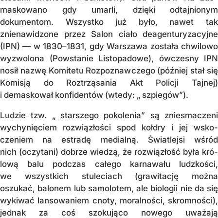
maskowano gdy umarli, dzięki od­taj­nio­nym
dokumentom. Wszystko już było, na­wet tak
znienawidzone przez Sa­lon ciało de­agenturyzacyjne
(IPN) — w 1830–1831, gdy Warszawa została chwi­lo­­wo
wyzwo­lo­na (Powstanie Listo­pa­do­we), ówczesny IPN
nosił nazwę Komitetu Roz­poz­naw­cze­go (później stał się
Komisją do Roz­trzą­sa­nia Akt Policji Tajnej)
i demaskował kon­fi­dentów (wtedy: „ szpiegów”).
Ludzie tzw. „ starszego pokolenia” są zniesmaczeni
wychynięciem roz­wiąz­łości spod kołdry i jej wsko­
czeniem na estradę medialną. Światlejsi wśród
nich (oczy­ta­ni) dobrze wiedzą, że rozwiązłość była kró­
lo­wą balu podczas całego karnawału ludz­koś­ci,
we wszystkich stuleciach (gra­witację można
oszukać, balonem lub samolotem, ale biologii nie da się
wykiwać lan­so­wa­niem cnoty, moralności, skromności),
jed­nak za coś szokująco nowego uważają