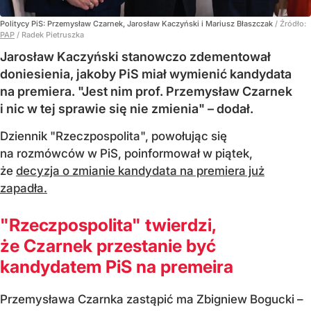
Politycy PiS: Przemysław Czarnek, Jarosław Kaczyński i Mariusz Błaszczak
/ Źródło:
PAP
/
Radek Pietruszka
Jarosław Kaczyński stanowczo zdementował
doniesienia, jakoby PiS miał wymienić kandydata
na premiera. "Jest nim prof. Przemysław Czarnek
i nic w tej sprawie się nie zmienia" – dodał.
Dziennik "Rzeczpospolita", powołując się
na rozmówców w PiS, poinformował w piątek,
że
decyzja o zmianie kandydata na premiera już
zapadła.
"Rzeczpospolita" twierdzi,
że Czarnek przestanie być
kandydatem PiS na premeira
Przemysława Czarnka zastąpić ma Zbigniew Bogucki –