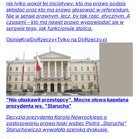
nie tylko wokół tej inicjatywy: kto ma prawo podpis
składać oraz kto ma prawo głosować w referendum.
Nie w sensie prawnym, lecz, by tak rzec, etycznym. A
czasami – kto ma nawet prawo wypowiadać się w
sprawie tego, jak funkcjonuje stolica.
Opinie
Kraj
DoRzeczy+
Tylko na DoRzeczy.pl
"Nie ułaskawił przestępcy". Mocne słowa kapelana
prezydenta ws. "Starucha"
Decyzja prezydenta Karola Nawrockiego o
zastosowaniu prawa łaski wobec Piotra „Starucha”
Staruchowicza wywołała szeroką dyskusję.