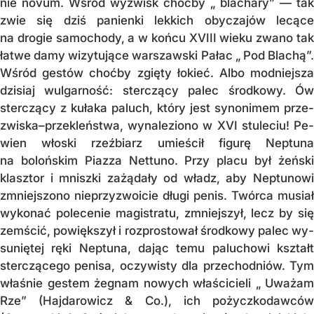
nie novum. Wśród wy­zwisk choć­by „ blachary” — tak
zwie się dziś pa­nien­ki lekkich obyczajów lecące
na drogie sa­mochody, a w końcu XVIII wieku zwa­no tak
łatwe damy wizytujące warszawski Pa­łac „ Pod Blachą”.
Wśród gestów choćby zgięty łokieć. Albo modniejsza
dzisiaj wul­garność: sterczący palec środkowy. Ów
sterczący z kułaka paluch, który jest synonimem prze­
zwiska–przekleństwa, wy­na­le­ziono w XVI stuleciu! Pe­
wien włoski rzeź­biarz umieścił figurę Neptuna
na bolońs­kim Piaz­za Nettuno. Przy placu był żeński
klasztor i mniszki zażądały od władz, aby Nep­tu­no­wi
zmniejszono nieprzyz­woi­cie dłu­­gi pe­nis. Twórca musiał
wykonać po­lecenie ma­gi­stra­tu, zmniejszył, lecz by się
zemścić, po­większył i rozprostował środ­ko­wy palec wy­
suniętej ręki Neptuna, dając te­mu pa­lu­chowi kształt
sterczącego penisa, oczy­wis­ty dla przechodniów. Tym
właś­nie ges­tem żegnam nowych właś­ci­cieli „ Uwa­­żam
Rze” (Hajdarowicz & Co.), ich po­­życz­­ko­dawców