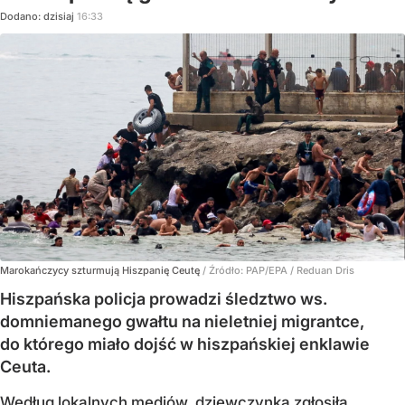
Dodano:
dzisiaj
16:33
Marokańczycy szturmują Hiszpanię Ceutę
/ Źródło:
PAP/EPA
/
Reduan Dris
Hiszpańska policja prowadzi śledztwo ws.
domniemanego gwałtu na nieletniej migrantce,
do którego miało dojść w hiszpańskiej enklawie
Ceuta.
Według lokalnych mediów, dziewczynka zgłosiła,