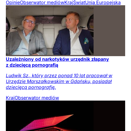
Opinie
Obserwator mediów
Kraj
Świat
Unia Europejska
Uzależniony od narkotyków urzędnik złapany
z dziecięcą pornografią
Ludwik Sz., który przez ponad 10 lat pracował w
Urzędzie Marszałkowskim w Gdańsku, posiadał
dziecięcą pornografię.
Kraj
Obserwator mediów