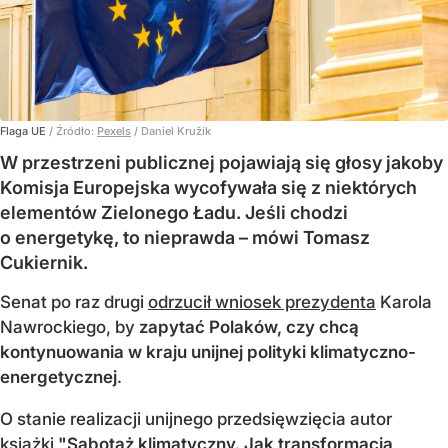
Flaga UE
/ Źródło:
Pexels
/
Daniel Kružík
W przestrzeni publicznej pojawiają się głosy jakoby
Komisja Europejska wycofywała się z niektórych
elementów Zielonego Ładu. Jeśli chodzi
o energetykę, to nieprawda – mówi Tomasz
Cukiernik.
Senat po raz drugi
odrzucił wniosek prezydenta
Karola
Nawrockiego, by
zapytać Polaków, czy chcą
kontynuowania w kraju unijnej polityki klimatyczno-
energetycznej
.
O stanie realizacji unijnego przedsięwzięcia autor
książki
"Sabotaż klimatyczny. Jak transformacja