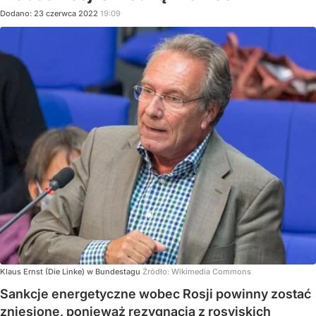
Dodano:
23
czerwca
2022
19:09
Klaus Ernst (Die Linke) w Bundestagu
Źródło:
Wikimedia Commons
Sankcje energetyczne wobec Rosji powinny zostać
zniesione, ponieważ rezygnacja z rosyjskich