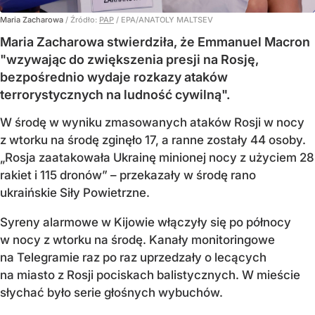
Maria Zacharowa
/ Źródło:
PAP
/
EPA/ANATOLY MALTSEV
Maria Zacharowa stwierdziła, że Emmanuel Macron
"wzywając do zwiększenia presji na Rosję,
bezpośrednio wydaje rozkazy ataków
terrorystycznych na ludność cywilną".
W środę w wyniku zmasowanych ataków Rosji w nocy
z wtorku na środę zginęło 17, a ranne zostały 44 osoby.
„Rosja zaatakowała Ukrainę minionej nocy z użyciem 28
rakiet i 115 dronów” – przekazały w środę rano
ukraińskie Siły Powietrzne.
Syreny alarmowe w Kijowie włączyły się po północy
w nocy z wtorku na środę. Kanały monitoringowe
na Telegramie raz po raz uprzedzały o lecących
na miasto z Rosji pociskach balistycznych. W mieście
słychać było serie głośnych wybuchów.