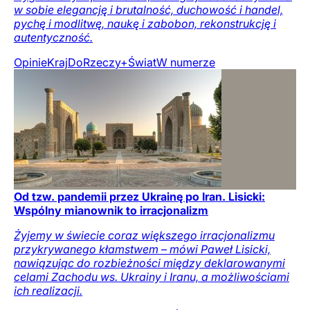
w sobie elegancję i brutalność, duchowość i handel,
pychę i modlitwę, naukę i zabobon, rekonstrukcję i
autentyczność.
Opinie
Kraj
DoRzeczy+
Świat
W numerze
Od tzw. pandemii przez Ukrainę po Iran. Lisicki:
Wspólny mianownik to irracjonalizm
Żyjemy w świecie coraz większego irracjonalizmu
przykrywanego kłamstwem – mówi Paweł Lisicki,
nawiązując do rozbieżności między deklarowanymi
celami Zachodu ws. Ukrainy i Iranu, a możliwościami
ich realizacji.