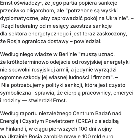
Ernst oświadczył, że jego partia popiera sankcje
przeciwko oligarchom, ale "potrzebne są wysiłki
dyplomatyczne, aby zaprowadzić pokój na Ukrainie". –
Rząd federalny od miesięcy zaostrza sankcje
dla sektora energetycznego i jest teraz zaskoczony,
że Rosja ogranicza dostawy – powiedział.
Według niego władze w Berlinie "muszą uznać,
że krótkoterminowo odejście od rosyjskiej energetyki
nie spowolni rosyjskiej armii, a jedynie wyrządzi
ogromne szkody jej własnej ludności i firmom". –
Nie potrzebujemy polityki sankcji, która jest czysto
symboliczna i sprawia, że cierpią pracownicy, emeryci
i rodziny — stwierdził Ernst.
Według raportu niezależnego Centrum Badań nad
Energią i Czystym Powietrzem (CREA) z siedzibą
w Finlandii, w ciągu pierwszych 100 dni wojny
na Ukrainie
Rosja zarobiła prawie 100 mld euro