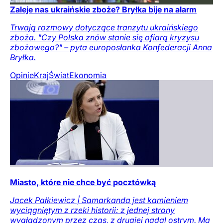
Zaleje nas ukraińskie zboże? Bryłka bije na alarm
Trwają rozmowy dotyczące tranzytu ukraińskiego
zboża. "Czy Polska znów stanie się ofiarą kryzysu
zbożowego?" – pyta europosłanka Konfederacji Anna
Bryłka.
Opinie
Kraj
Świat
Ekonomia
Miasto, które nie chce być pocztówką
Jacek Pałkiewicz | Samarkanda jest kamieniem
wyciągniętym z rzeki historii: z jednej strony
wygładzonym przez czas, z drugiej nadal ostrym. Ma