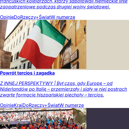
francuskich kolejarzach, którzy sabotowali niemieckie linie
zaopatrzeniowe podczas drugiej wojny światowej.
Opinie
DoRzeczy+
Świat
W numerze
Powrót tercios i zagadka
Z INNEJ PERSPEKTYWY | Był czas, gdy Europę – od
Niderlandów po Italię – przemierzały i siały w niej postrach
zwarte formacje hiszpańskiej piechoty – tercios.
Opinie
Kraj
DoRzeczy+
Świat
W numerze