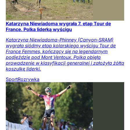
Katarzyna Niewiadoma wygrała 7. etap Tour de
France. Polka liderką wyścigu
Katarzyna Niewiadoma-Phinney (Canyon-SRAM)
wygrała siódmy etap kolarskiego wyścigu Tour de
France Femmes, kończący się na legendarnym
podjeździe pod Mont Ventoux. Polka objęła
prowadzenie w klasyfikacji generalnej i założyła żółtą
koszulkę liderki.
Sport
Rozrywka