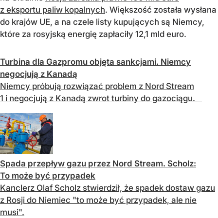
z eksportu paliw kopalnych
. Większość została wysłana
do krajów UE, a na czele listy kupujących są Niemcy,
które za rosyjską energię zapłaciły 12,1 mld euro.
Turbina dla Gazpromu objęta sankcjami. Niemcy
negocjują z Kanadą
Niemcy próbują rozwiązać problem z Nord Stream
1 i negocjują z Kanadą zwrot turbiny do gazociągu.
Spada przepływ gazu przez Nord Stream. Scholz:
To może być przypadek
Kanclerz Olaf Scholz stwierdził, że spadek dostaw gazu
z Rosji do Niemiec "to może być przypadek, ale nie
musi".