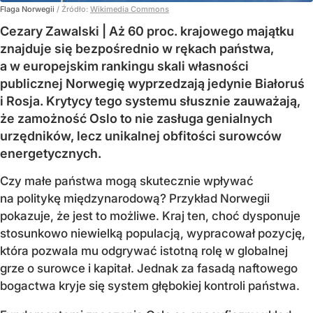
Flaga Norwegii
/ Źródło:
Wikimedia Commons
Cezary Zawalski | Aż 60 proc. krajowego majątku
znajduje się bezpośrednio w rękach państwa,
a w europejskim rankingu skali własności
publicznej Norwegię wyprzedzają jedynie Białoruś
i Rosja. Krytycy tego systemu słusznie zauważają,
że zamożność Oslo to nie zasługa genialnych
urzędników, lecz unikalnej obfitości surowców
energetycznych.
Czy małe państwa mogą skutecznie wpływać
na politykę międzynarodową? Przykład Norwegii
pokazuje, że jest to możliwe. Kraj ten, choć dysponuje
stosunkowo niewielką populacją, wypracował pozycję,
która pozwala mu odgrywać istotną rolę w globalnej
grze o surowce i kapitał. Jednak za fasadą naftowego
bogactwa kryje się system głębokiej kontroli państwa.