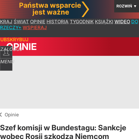
ROZWIŃ
▼
KRAJ
ŚWIAT
OPINIE
HISTORIA
TYGODNIK
KSIĄŻKI
WIDEO
DO
RZECZY+
WSPIERAJ
SUBSKRYBUJ
OPINIE
ZALOGUJ
MENU
Opinie
Szef komisji w Bundestagu: Sankcje
wobec Rosji szkodzą Niemcom