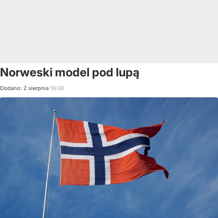
Norweski model pod lupą
Dodano:
2
sierpnia
16:00