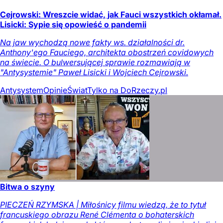
Cejrowski: Wreszcie widać, jak Fauci wszystkich okłamał.
Lisicki: Sypie się opowieść o pandemii
Na jaw wychodzą nowe fakty ws. działalności dr.
Anthony'ego Fauciego, architekta obostrzeń covidowych
na świecie. O bulwersującej sprawie rozmawiają w
"Antysystemie" Paweł Lisicki i Wojciech Cejrowski.
Antysystem
Opinie
Świat
Tylko na DoRzeczy.pl
Bitwa o szyny
PIECZEŃ RZYMSKA | Miłośnicy filmu wiedzą, że to tytuł
francuskiego obrazu René Clémenta o bohaterskich