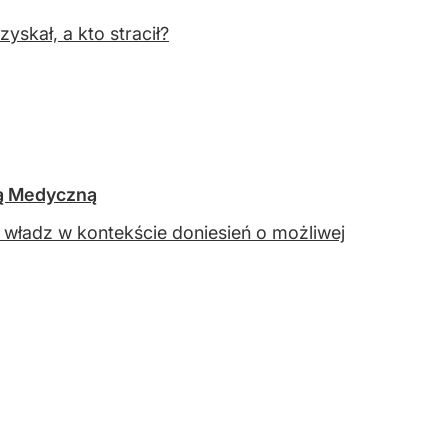
skał, a kto stracił?
dą Medyczną
ń władz w kontekście doniesień o możliwej