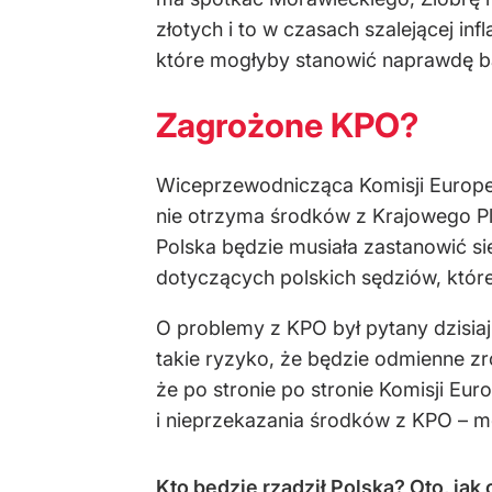
złotych i to w czasach szalejącej inf
które mogłyby stanowić naprawdę b
Zagrożone KPO?
Wiceprzewodnicząca Komisji Europejs
nie otrzyma środków z Krajowego Pl
Polska będzie musiała zastanowić się
dotyczących polskich sędziów, któ
O problemy z KPO był pytany dzisiaj
takie ryzyko, że będzie odmienne z
że po stronie po stronie Komisji Eur
i nieprzekazania środków z KPO – mó
Kto będzie rządził Polską? Oto, ja