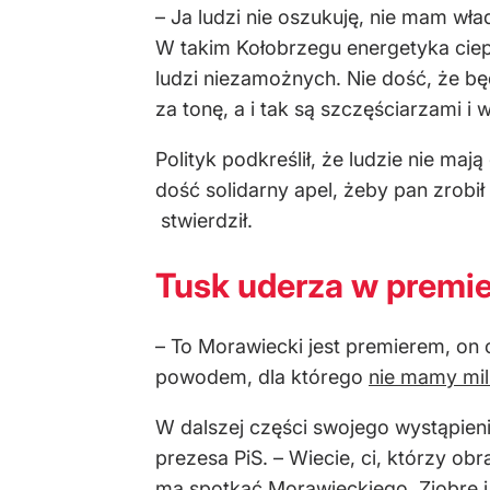
– Ja ludzi nie oszukuję, nie mam wład
W takim Kołobrzegu energetyka ciep
ludzi niezamożnych. Nie dość, że bę
za tonę, a i tak są szczęściarzami 
Polityk podkreślił, że ludzie nie ma
dość solidarny apel, żeby pan zrobił
stwierdził.
Tusk uderza w premi
– To Morawiecki jest premierem, on o
powodem, dla którego
nie mamy mi
W dalszej części swojego wystąpieni
prezesa PiS. – Wiecie, ci, którzy ob
ma spotkać Morawieckiego, Ziobrę i 