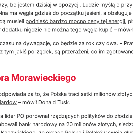
zy, bo jestem dzisiaj w opozycji. Ludzie myślą o przys
lna ma węgla gdzieś do początku jesieni, a obsługuj
dą musieli
podnieść bardzo mocno ceny tej energii
, p
i w dodatku nigdzie nie można tego węgla kupić – mów
ją czasu na dywagacje, co będzie za rok czy dwa. – Pr
 z tym jakiś porządek, są przerażeni, co im zgotowano
era Morawieckiego
dpowiada za to, że Polska traci setki milionów złotyc
liardów
– mówił Donald Tusk.
a lider PO porównał rządzących polityków do złodziei 
rabowali bank narodowy na 20 milionów złotych, siedzą
Kaczyńskiego, że okrada Polskę i Polaków swoją głup