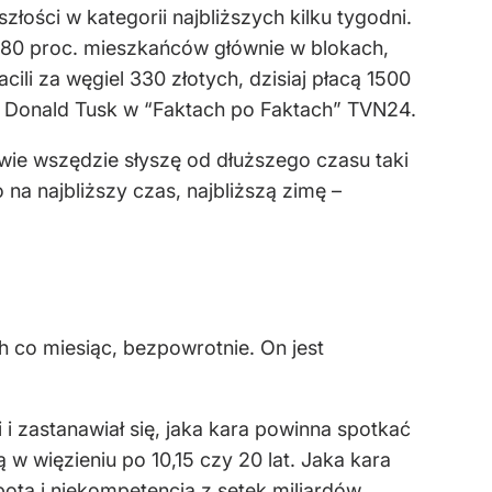
złości w kategorii najbliższych kilku tygodni.
e 80 proc. mieszkańców głównie w blokach,
łacili za węgiel 330 złotych, dzisiaj płacą 1500
ił Donald Tusk w “Faktach po Faktach” TVN24.
awie wszędzie słyszę od dłuższego czasu taki
 na najbliższy czas, najbliższą zimę –
h co miesiąc, bezpowrotnie. On jest
i zastanawiał się, jaka kara powinna spotkać
 w więzieniu po 10,15 czy 20 lat. Jaka kara
otą i niekompetencją z setek miliardów