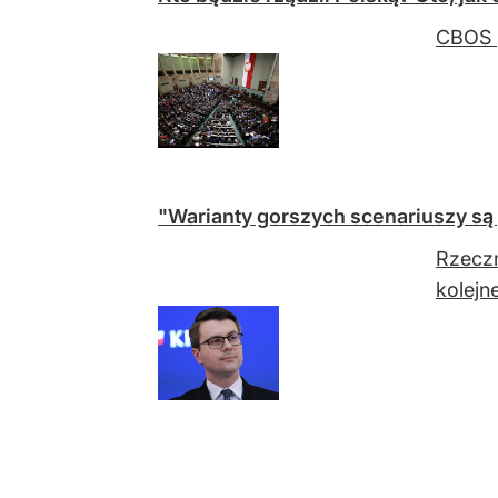
CBOS p
"Warianty gorszych scenariuszy są
Rzeczn
kolejn