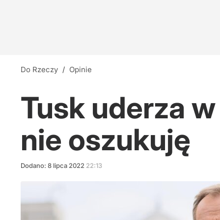
"Pamiętajcie przy tankowaniu". Tusk uderza 
30
Do Rzeczy
/
Opinie
Tusk uderza w
nie oszukuję
Dodano:
8
lipca
2022
22:13