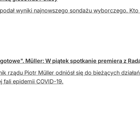
odał wyniki najnowszego sondażu wyborczego. Kto zy
 gotowe". Müller: W piątek spotkanie premiera z Ra
ik rządu Piotr Müller odniósł się do bieżących działa
ej fali epidemii COVID-19.