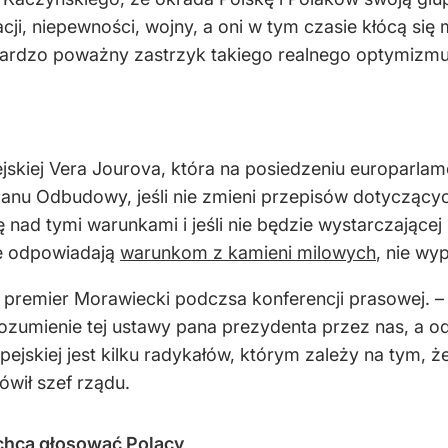
lacji, niepewności, wojny, a oni w tym czasie kłócą się
ardzo poważny zastrzyk takiego realnego optymizm
kiej Vera Jourova, która na posiedzeniu europarlame
anu Odbudowy, jeśli nie zmieni przepisów dotyczący
 nad tymi warunkami i jeśli nie będzie wystarczające
re odpowiadają
warunkom z kamieni milowych
, nie wy
 premier Morawiecki podczsa konferencji prasowej. – 
rozumienie tej ustawy pana prezydenta przez nas, a 
opejskiej jest kilku radykałów, którym zależy na tym,
wił szef rządu.
k chcą głosować Polacy