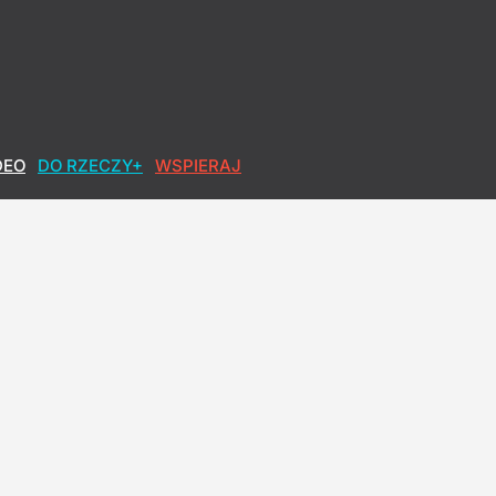
owa po polsku
DEO
DO RZECZY+
WSPIERAJ