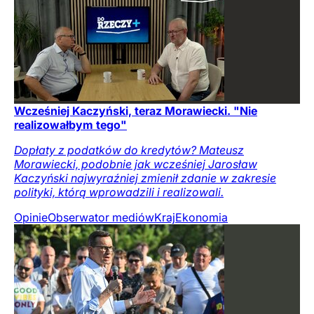
Wcześniej Kaczyński, teraz Morawiecki. "Nie
realizowałbym tego"
Dopłaty z podatków do kredytów? Mateusz
Morawiecki, podobnie jak wcześniej Jarosław
Kaczyński najwyraźniej zmienił zdanie w zakresie
polityki, którą wprowadzili i realizowali.
Opinie
Obserwator mediów
Kraj
Ekonomia