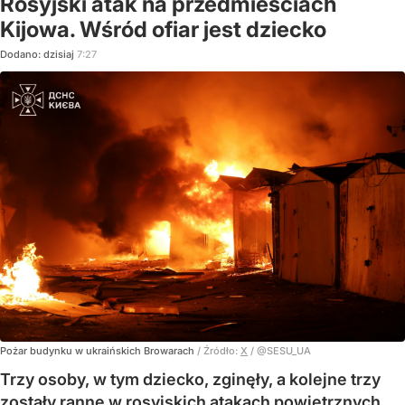
Rosyjski atak na przedmieściach
Kijowa. Wśród ofiar jest dziecko
Dodano:
dzisiaj
7:27
Pożar budynku w ukraińskich Browarach
/ Źródło:
X
/
@SESU_UA
Trzy osoby, w tym dziecko, zginęły, a kolejne trzy
zostały ranne w rosyjskich atakach powietrznych