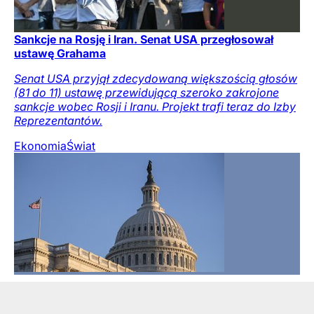
Sankcje na Rosję i Iran. Senat USA przegłosował
ustawę Grahama
Senat USA przyjął zdecydowaną większością głosów
(81 do 11) ustawę przewidującą szeroko zakrojone
sankcje wobec Rosji i Iranu. Projekt trafi teraz do Izby
Reprezentantów.
Ekonomia
Świat