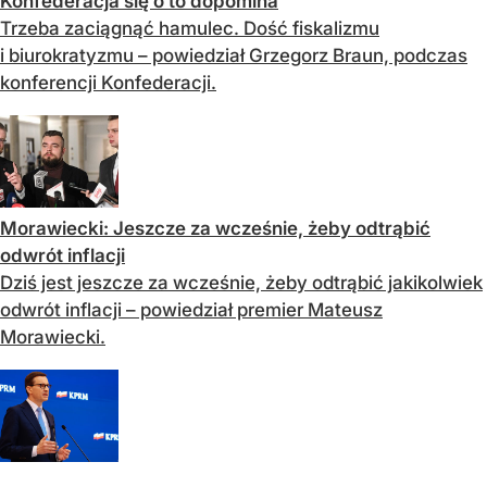
Konfederacja się o to dopomina
Trzeba zaciągnąć hamulec. Dość fiskalizmu
i biurokratyzmu – powiedział Grzegorz Braun, podczas
konferencji Konfederacji.
Morawiecki: Jeszcze za wcześnie, żeby odtrąbić
odwrót inflacji
Dziś jest jeszcze za wcześnie, żeby odtrąbić jakikolwiek
odwrót inflacji – powiedział premier Mateusz
Morawiecki.