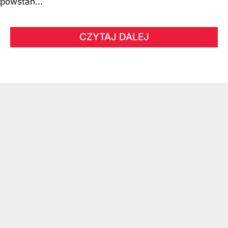
powstań...
CZYTAJ DALEJ