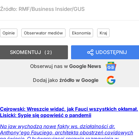
Źródło:
RMF/Business Insider/GUS
Opinie
Obserwator mediów
Ekonomia
Kraj
SKOMENTUJ
UDOSTĘPNIJ
2
Obserwuj nas
w
Google News
Dodaj jako
źródło w Google
Cejrowski: Wreszcie widać, jak Fauci wszystkich okłamał.
Lisicki: Sypie się opowieść o pandemii
Na jaw wychodzą nowe fakty ws. działalności dr.
Anthony'ego Fauciego, architekta obostrzeń covidowych
na świecie. O bulwersującej sprawie rozmawiają w