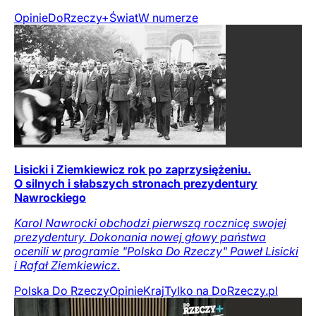
Opinie
DoRzeczy+
Świat
W numerze
Lisicki i Ziemkiewicz rok po zaprzysiężeniu.
O silnych i słabszych stronach prezydentury
Nawrockiego
Karol Nawrocki obchodzi pierwszą rocznicę swojej
prezydentury. Dokonania nowej głowy państwa
ocenili w programie "Polska Do Rzeczy" Paweł Lisicki
i Rafał Ziemkiewicz.
Polska Do Rzeczy
Opinie
Kraj
Tylko na DoRzeczy.pl