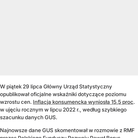
W piątek 29 lipca Główny Urząd Statystyczny
opublikował oficjalne wskaźniki dotyczące poziomu
wzrostu cen.
Inflacja konsumencka wyniosła 15,5 proc
.
w ujęciu rocznym w lipcu 2022 r., według szybkiego
szacunku danych GUS.
Najnowsze dane GUS skomentował w rozmowie z RMF
prezes Polskiego Funduszu Rozwoju Paweł Borys.