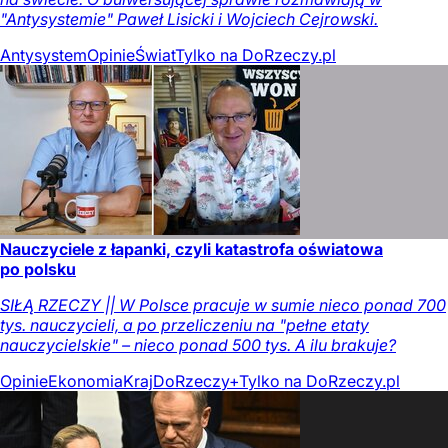
"Antysystemie" Paweł Lisicki i Wojciech Cejrowski.
Antysystem
Opinie
Świat
Tylko na DoRzeczy.pl
Nauczyciele z łapanki, czyli katastrofa oświatowa
po polsku
SIŁĄ RZECZY || W Polsce pracuje w sumie nieco ponad 700
tys. nauczycieli, a po przeliczeniu na "pełne etaty
nauczycielskie" – nieco ponad 500 tys. A ilu brakuje?
Opinie
Ekonomia
Kraj
DoRzeczy+
Tylko na DoRzeczy.pl