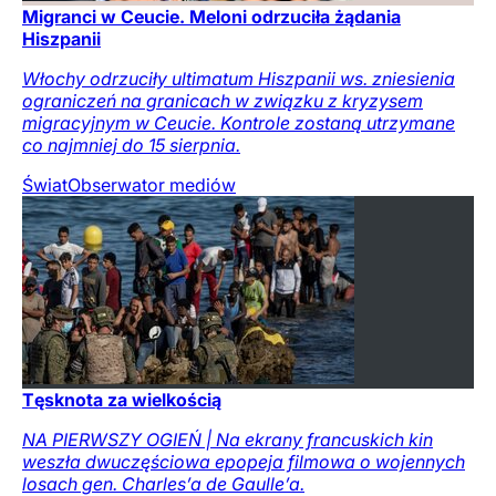
Migranci w Ceucie. Meloni odrzuciła żądania
Hiszpanii
Włochy odrzuciły ultimatum Hiszpanii ws. zniesienia
ograniczeń na granicach w związku z kryzysem
migracyjnym w Ceucie. Kontrole zostaną utrzymane
co najmniej do 15 sierpnia.
Świat
Obserwator mediów
Tęsknota za wielkością
NA PIERWSZY OGIEŃ | Na ekrany francuskich kin
weszła dwuczęściowa epopeja filmowa o wojennych
losach gen. Charles’a de Gaulle’a.