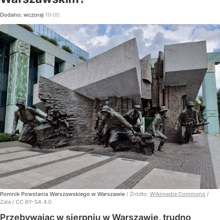
Dodano:
wczoraj
19:00
Pomnik Powstania Warszawskiego w Warszawie
/ Źródło:
Wikimedia Commons
/
Zala / CC BY-SA 4.0
Przebywając w sierpniu w Warszawie, trudno