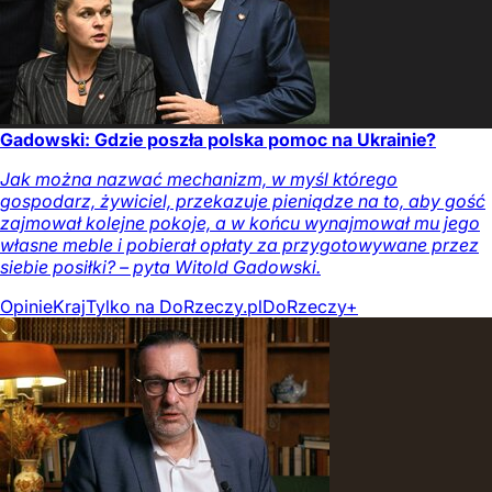
Gadowski: Gdzie poszła polska pomoc na Ukrainie?
Jak można nazwać mechanizm, w myśl którego
gospodarz, żywiciel, przekazuje pieniądze na to, aby gość
zajmował kolejne pokoje, a w końcu wynajmował mu jego
własne meble i pobierał opłaty za przygotowywane przez
siebie posiłki? – pyta Witold Gadowski.
Opinie
Kraj
Tylko na DoRzeczy.pl
DoRzeczy+