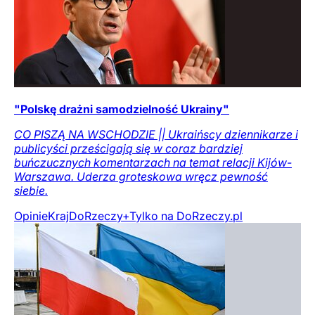
"Polskę drażni samodzielność Ukrainy"
CO PISZĄ NA WSCHODZIE || Ukraińscy dziennikarze i
publicyści prześcigają się w coraz bardziej
buńczucznych komentarzach na temat relacji Kijów-
Warszawa. Uderza groteskowa wręcz pewność
siebie.
Opinie
Kraj
DoRzeczy+
Tylko na DoRzeczy.pl