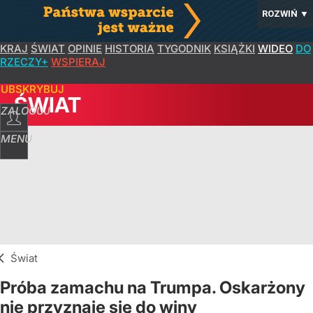
ROZWIŃ
▼
KRAJ
ŚWIAT
OPINIE
HISTORIA
TYGODNIK
KSIĄŻKI
WIDEO
DO
RZECZY+
WSPIERAJ
SUBSKRYBUJ
ŚWIAT
ZALOGUJ
MENU
Świat
Próba zamachu na Trumpa. Oskarżony
nie przyznaje się do winy