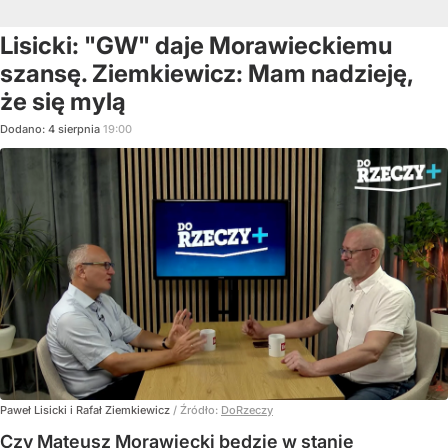
Lisicki: "GW" daje Morawieckiemu
szansę. Ziemkiewicz: Mam nadzieję,
że się mylą
Dodano:
4
sierpnia
19:00
Paweł Lisicki i Rafał Ziemkiewicz
/ Źródło:
DoRzeczy
Czy Mateusz Morawiecki będzie w stanie