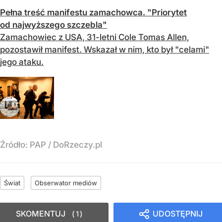
Pełna treść manifestu zamachowca. "Priorytet
od najwyższego szczebla"
Zamachowiec z USA, 31-letni Cole Tomas Allen,
pozostawił manifest. Wskazał w nim, kto był "celami"
jego ataku.
Źródło:
PAP
/
DoRzeczy.pl
Świat
Obserwator mediów
SKOMENTUJ
UDOSTĘPNIJ
1