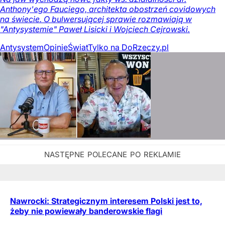
Anthony'ego Fauciego, architekta obostrzeń covidowych
na świecie. O bulwersującej sprawie rozmawiają w
"Antysystemie" Paweł Lisicki i Wojciech Cejrowski.
Antysystem
Opinie
Świat
Tylko na DoRzeczy.pl
Nawrocki: Strategicznym interesem Polski jest to,
żeby nie powiewały banderowskie flagi