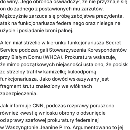
do winy. Jego obrońca oświadczył, że nie przyznaje się
on do żadnego z postawionych mu zarzutów.
Mężczyźnie zarzuca się próbę zabójstwa prezydenta,
atak na funkcjonariusza federalnego oraz nielegalne
użycie i posiadanie broni palnej.
Allen miał strzelić w kierunku funkcjonariusza Secret
Service podczas gali Stowarzyszenia Korespondentów
przy Białym Domu (WHCA). Prokuratura wskazuje,
że mimo początkowych niejasności ustalono, że pocisk
ze strzelby trafił w kamizelkę kuloodporną
funkcjonariusza. Jako dowód wskazywany jest
fragment śrutu znaleziony we włóknach
zabezpieczenia.
Jak informuje CNN, podczas rozprawy poruszono
również kwestię wniosku obrony o odsunięcie
od sprawy szefowej prokuratury federalnej
w Waszyngtonie Jeanine Pirro. Argumentowano to jej