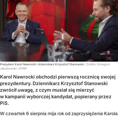
Prezydent Karol Nawrocki i dziennikarz Krzysztof Stanowski
/ Źródło:
Grzegorz
Jakubowski / KPRP
Karol Nawrocki obchodzi pierwszą rocznicę swojej
prezydentury. Dziennikarz Krzysztof Stanowski
zwrócił uwagę, z czym musiał się mierzyć
w kampanii wyborczej kandydat, popierany przez
PiS.
W czwartek 6 sierpnia mija rok od zaprzysiężenia Karola