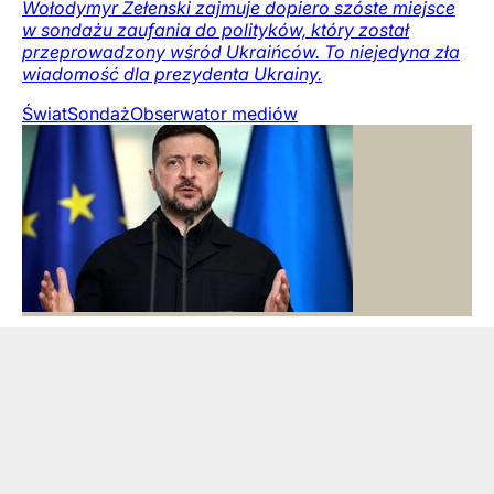
Wołodymyr Zełenski zajmuje dopiero szóste miejsce
w sondażu zaufania do polityków, który został
przeprowadzony wśród Ukraińców. To niejedyna zła
wiadomość dla prezydenta Ukrainy.
Świat
Sondaż
Obserwator mediów