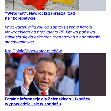
"Wetomat". Nawrocki zaprasza rząd
na "korepetycje"
W czwartek mija rok od zaprzysiężenia Karola
Nawrockiego na prezydenta RP. Głowa państwa
odniosła się do oskarżeń rządzących o nadmiernie
stosowanie wet.
Kraj
Opinie
Obserwator mediów
Fatalne informacje dla Zełenskiego. Ukraińcy
wypowiedzieli się w sondażu