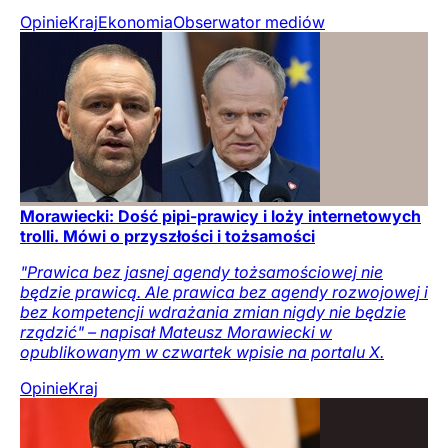
Opinie
Kraj
Ekonomia
Obserwator mediów
Morawiecki: Dość pipi-prawicy i loży internetowych
trolli. Mówi o przyszłości i tożsamości
"Prawica bez jasnej agendy tożsamościowej nie
będzie prawicą. Ale prawica bez agendy rozwojowej i
bez kompetencji wdrażania zmian nigdy nie będzie
rządzić" – napisał Mateusz Morawiecki w
opublikowanym w czwartek wpisie na portalu X.
Opinie
Kraj