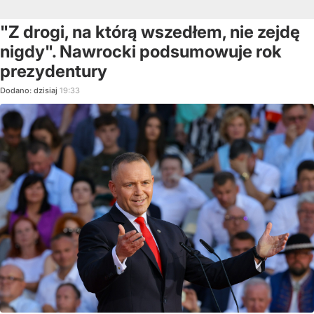
"Z drogi, na którą wszedłem, nie zejdę
nigdy". Nawrocki podsumowuje rok
prezydentury
Dodano:
dzisiaj
19:33