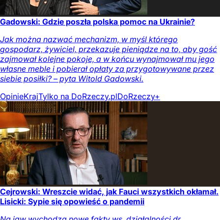
Gadowski: Gdzie poszła polska pomoc na Ukrainie?
Jak można nazwać mechanizm, w myśl którego
gospodarz, żywiciel, przekazuje pieniądze na to, aby gość
zajmował kolejne pokoje, a w końcu wynajmował mu jego
własne meble i pobierał opłaty za przygotowywane przez
siebie posiłki? – pyta Witold Gadowski.
Opinie
Kraj
Tylko na DoRzeczy.pl
DoRzeczy+
Cejrowski: Wreszcie widać, jak Fauci wszystkich okłamał.
Lisicki: Sypie się opowieść o pandemii
Na jaw wychodzą nowe fakty ws. działalności dr.