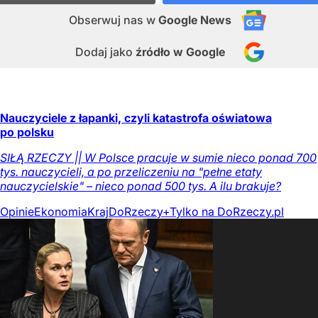
Obserwuj nas
w
Google News
Dodaj jako
źródło w Google
Nauczyciele z łapanki, czyli katastrofa oświatowa
po polsku
SIŁĄ RZECZY || W Polsce pracuje w sumie nieco ponad 700
tys. nauczycieli, a po przeliczeniu na "pełne etaty
nauczycielskie" – nieco ponad 500 tys. A ilu brakuje?
Opinie
Ekonomia
Kraj
DoRzeczy+
Tylko na DoRzeczy.pl