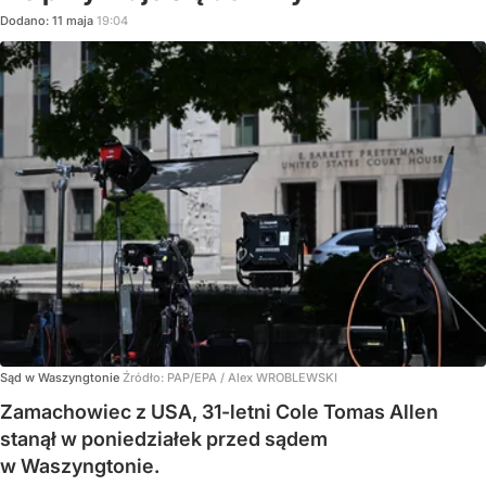
Dodano:
11
maja
19:04
Sąd w Waszyngtonie
Źródło:
PAP/EPA
/
Alex WROBLEWSKI
Zamachowiec z USA, 31-letni Cole Tomas Allen
stanął w poniedziałek przed sądem
w Waszyngtonie.