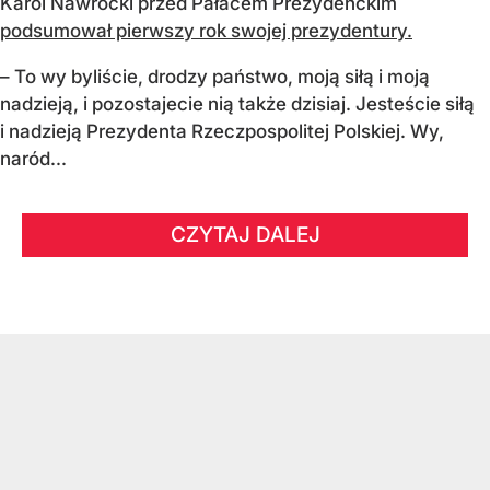
Karol Nawrocki przed Pałacem Prezydenckim
podsumował pierwszy rok swojej prezydentury.
– To wy byliście, drodzy państwo, moją siłą i moją
nadzieją, i pozostajecie nią także dzisiaj. Jesteście siłą
i nadzieją Prezydenta Rzeczpospolitej Polskiej. Wy,
naród...
CZYTAJ DALEJ