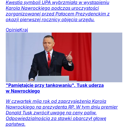
Kwestia symboli UPA wybrzmiała w wystąpieniu
Karola Nawrockiego podczas uroczystości
zorganizowanej przed Pałacem Prezydenckim z
okazji pierwszej rocznicy objęcia urzędu.
Opinie
Kraj
"Pamiętajcie przy tankowaniu". Tusk uderza
w Nawrockiego
W czwartek mija rok od zaprzysiężenia Karola
Nawrockiego na prezydenta RP. W tym dniu premier
Donald Tusk zwrócił uwagę na ceny paliw.
Odpowiedzialnością za stawki obarczył głowę
państwa.