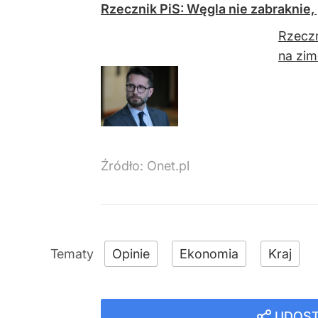
Rzecznik PiS: Węgla nie zabraknie,
Rzeczn
na zim
Źródło:
Onet.pl
Opinie
Ekonomia
Kraj
UDOST