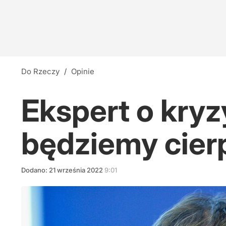
Do Rzeczy
/
Opinie
Ekspert o kry
będziemy cier
Dodano:
21
września
2022
9:01