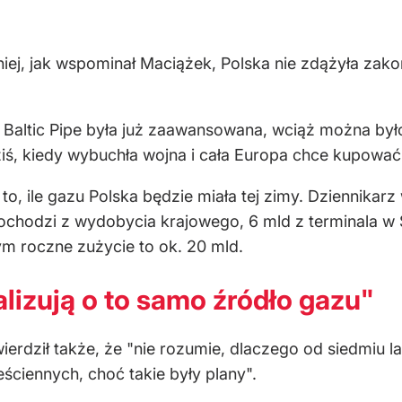
iej, jak wspominał Maciążek, Polska nie zdążyła zak
Baltic Pipe była już zaawansowana, wciąż można był
ziś, kiedy wybuchła wojna i cała Europa chce kupować
o, ile gazu Polska będzie miała tej zimy. Dziennikar
ochodzi z wydobycia krajowego, 6 mld z terminala w 
ym roczne zużycie to ok. 20 mld.
lizują o to samo źródło gazu"
erdził także, że "nie rozumie, dlaczego od siedmiu 
ściennych, choć takie były plany".