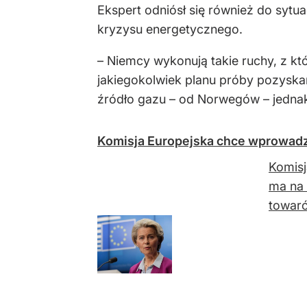
Ekspert odniósł się również do sytu
kryzysu energetycznego.
– Niemcy wykonują takie ruchy, z któ
jakiegokolwiek planu próby pozyskan
źródło gazu – od Norwegów – jednak 
Komisja Europejska chce wprowadz
Komisj
ma na 
towaró