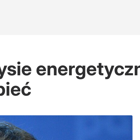
zysie energetyc
pieć