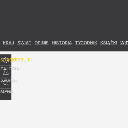
Udostępnij
20
Skomentuj
KRAJ
ŚWIAT
OPINIE
HISTORIA
TYGODNIK
KSIĄŻKI
WI
SUBSKRYBUJ
ZALOGUJ
SZUKAJ
MENU