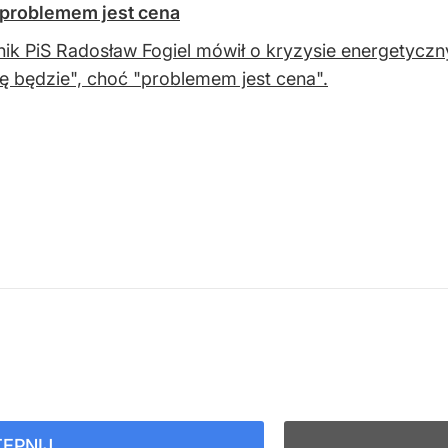
 problemem jest cena
ik PiS Radosław Fogiel mówił o kryzysie energetyczn
ę będzie", choć "problemem jest cena".
ĘPNIJ