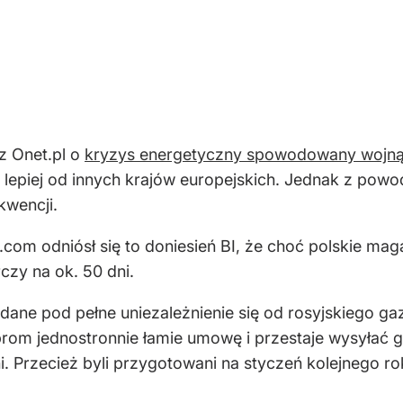
z Onet.pl o
kryzys energetyczny spowodowany wojną R
lepiej od innych krajów europejskich. Jednak z powo
kwencji.
com odniósł się to doniesień BI, że choć polskie mag
czy na ok. 50 dni.
ane pod pełne uniezależnienie się od rosyjskiego gazu
prom jednostronnie łamie umowę i przestaje wysyłać 
i. Przecież byli przygotowani na styczeń kolejnego rok