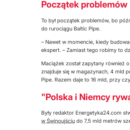
Początek problemów
To był początek problemów, bo późn
do rurociągu Baltic Pipe.
– Nawet w momencie, kiedy budowa 
ekspert. – Zamiast tego robimy to d
Maciążek został zapytany również o t
znajduje się w magazynach, 4 mld p
Pipe. Razem daje to 16 mld, przy cz
"Polska i Niemcy rywa
Były redaktor Energetyka24.com stwi
w Świnoujściu
do 7,5 mld metrów sze