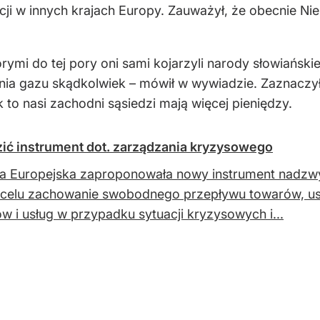
acji w innych krajach Europy. Zauważył, że obecnie N
rymi do tej pory oni sami kojarzyli narody słowiański
ia gazu skądkolwiek – mówił w wywiadzie. Zaznaczył,
to nasi zachodni sąsiedzi mają więcej pieniędzy.
ić instrument dot. zarządzania kryzysowego
a Europejska zaproponowała nowy instrument nadzwy
celu zachowanie swobodnego przepływu towarów, usł
w i usług w przypadku sytuacji kryzysowych i...