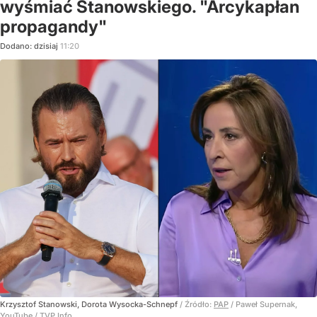
wyśmiać Stanowskiego. "Arcykapłan
propagandy"
Dodano:
dzisiaj
11:20
Krzysztof Stanowski, Dorota Wysocka-Schnepf
/ Źródło:
PAP
/
Paweł Supernak,
YouTube / TVP Info