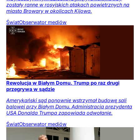
zostały ranne w rosyjskich atakach powietrznych na
miasto Browary w okolicach Kijowa.
Świat
Obserwator mediów
Rewolucja w Białym Domu. Trump po raz drugi
przegrywa w sądzie
Amerykański sąd ponownie wstrzymał budowę sali
balowej przy Białym Domu. Administracja prezydenta
USA Donalda Trumpa zapowiada odwołanie.
Świat
Obserwator mediów