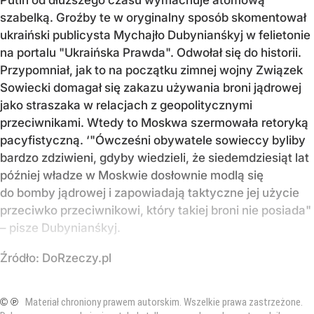
szabelką. Groźby te w oryginalny sposób skomentował
ukraiński publicysta Mychajło Dubynianśkyj w felietonie
na portalu "Ukraińska Prawda". Odwołał się do historii.
Przypomniał, jak to na początku zimnej wojny Związek
Sowiecki domagał się zakazu używania broni jądrowej
jako straszaka w relacjach z geopolitycznymi
przeciwnikami. Wtedy to Moskwa szermowała retoryką
pacyfistyczną. ‘"Ówcześni obywatele sowieccy byliby
bardzo zdziwieni, gdyby wiedzieli, że siedemdziesiąt lat
później władze w Moskwie dosłownie modlą się
do bomby jądrowej i zapowiadają taktyczne jej użycie
przeciwko przeciwnikowi, który takiej broni nie posiada"
– pisze Dubynianśkyj.
Źródło:
DoRzeczy.pl
© ℗
Materiał chroniony prawem autorskim. Wszelkie prawa zastrzeżone.