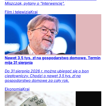
Miszczak, pytany o "Interwencję".
Film i telewizja
Kraj
Nawet 3,5 tys. zł na gospodarstwo domowe. Termin
mija 31 sierpnia
Do 31 sierpnia 2026 r. można ubiegać się o bon
ciepłowniczy. Chodzi o nawet 3,5 tys. zł na
gospodarstwo domowe za cały rok.
Ekonomia
Kraj