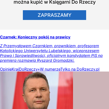
można kupić w Księgarni Do Rzeczy
ZAPRASZAMY
Czarnek: Konieczny pokój na prawicy
Z Przemysławem Czarnkiem, prawnikiem, profesorem
Katolickiego Uniwersytetu Lubelskiego, wiceprezesem
Prawa i Sprawiedliwości, oficjalnym kandydatem PiS na
premiera rozmawia Ryszard Gromadzki.
Opinie
Kraj
DoRzeczy+
W numerze
Tylko na DoRzeczy.pl