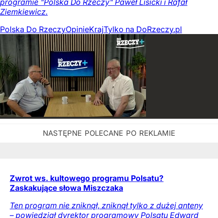
programie "Polska Do Rzeczy" Paweł Lisicki i Rafał
Ziemkiewicz.
Polska Do Rzeczy
Opinie
Kraj
Tylko na DoRzeczy.pl
Zwrot ws. kultowego programu Polsatu?
Zaskakujące słowa Miszczaka
Ten program nie zniknął, zniknął tylko z dużej anteny
– powiedział dyrektor programowy Polsatu Edward