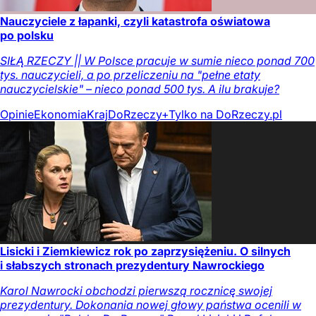
Nauczyciele z łapanki, czyli katastrofa oświatowa
po polsku
SIŁĄ RZECZY || W Polsce pracuje w sumie nieco ponad 700
tys. nauczycieli, a po przeliczeniu na "pełne etaty
nauczycielskie" – nieco ponad 500 tys. A ilu brakuje?
Opinie
Ekonomia
Kraj
DoRzeczy+
Tylko na DoRzeczy.pl
Lisicki i Ziemkiewicz rok po zaprzysiężeniu. O silnych
i słabszych stronach prezydentury Nawrockiego
Karol Nawrocki obchodzi pierwszą rocznicę swojej
prezydentury. Dokonania nowej głowy państwa ocenili w