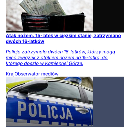
Atak nożem. 15-latek w ciężkim stanie, zatrzymano
dwóch 16-latków
Policja zatrzymała dwóch 16-latków, którzy mogą
mieć związek z atakiem nożem na 15-latka, do
którego doszło w Kamiennej Górze.
Kraj
Obserwator mediów