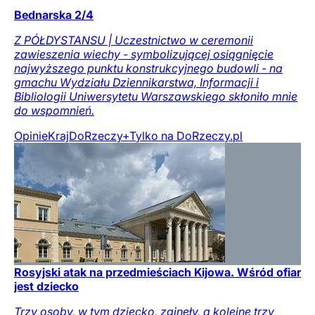
Bednarska 2/4
Z PÓŁDYSTANSU | Uczestnictwo w ceremonii
zawieszenia wiechy - symbolizującej osiągnięcie
najwyższego punktu konstrukcyjnego budowli - na
gmachu Wydziału Dziennikarstwa, Informacji i
Bibliologii Uniwersytetu Warszawskiego skłoniło mnie
do wspomnień.
Opinie
Kraj
DoRzeczy+
Tylko na DoRzeczy.pl
Rosyjski atak na przedmieściach Kijowa. Wśród ofiar
jest dziecko
Trzy osoby, w tym dziecko, zginęły, a kolejne trzy