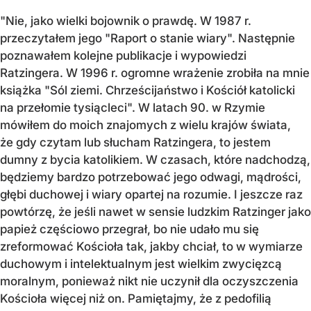
"Nie, jako wielki bojownik o prawdę. W 1987 r.
przeczytałem jego "Raport o stanie wiary". Następnie
poznawałem kolejne publikacje i wypowiedzi
Ratzingera. W 1996 r. ogromne wrażenie zrobiła na mnie
książka "Sól ziemi. Chrześcijaństwo i Kościół katolicki
na przełomie tysiącleci". W latach 90. w Rzymie
mówiłem do moich znajomych z wielu krajów świata,
że gdy czytam lub słucham Ratzingera, to jestem
dumny z bycia katolikiem. W czasach, które nadchodzą,
będziemy bardzo potrzebować jego odwagi, mądrości,
głębi duchowej i wiary opartej na rozumie. I jeszcze raz
powtórzę, że jeśli nawet w sensie ludzkim Ratzinger jako
papież częściowo przegrał, bo nie udało mu się
zreformować Kościoła tak, jakby chciał, to w wymiarze
duchowym i intelektualnym jest wielkim zwycięzcą
moralnym, ponieważ nikt nie uczynił dla oczyszczenia
Kościoła więcej niż on. Pamiętajmy, że z pedofilią