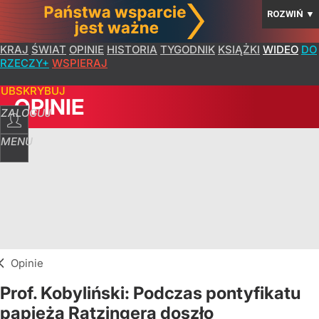
ROZWIŃ
▼
KRAJ
ŚWIAT
OPINIE
HISTORIA
TYGODNIK
KSIĄŻKI
WIDEO
DO
RZECZY+
WSPIERAJ
SUBSKRYBUJ
OPINIE
ZALOGUJ
MENU
Opinie
Prof. Kobyliński: Podczas pontyfikatu
papieża Ratzingera doszło