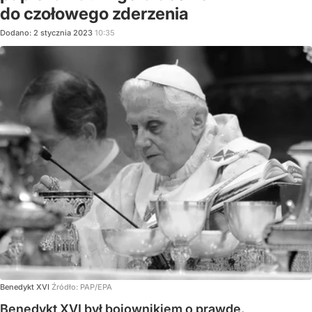
do czołowego zderzenia
Dodano:
2
stycznia
2023
10:35
Benedykt XVI
Źródło:
PAP/EPA
Benedykt XVI był bojownikiem o prawdę.