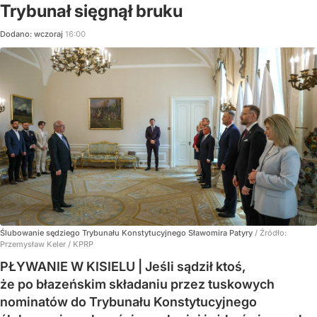
Trybunał sięgnął bruku
Dodano:
wczoraj
16:00
Ślubowanie sędziego Trybunału Konstytucyjnego Sławomira Patyry
/ Źródło:
Przemysław Keler / KPRP
PŁYWANIE W KISIELU | Jeśli sądził ktoś,
że po błazeńskim składaniu przez tuskowych
nominatów do Trybunału Konstytucyjnego