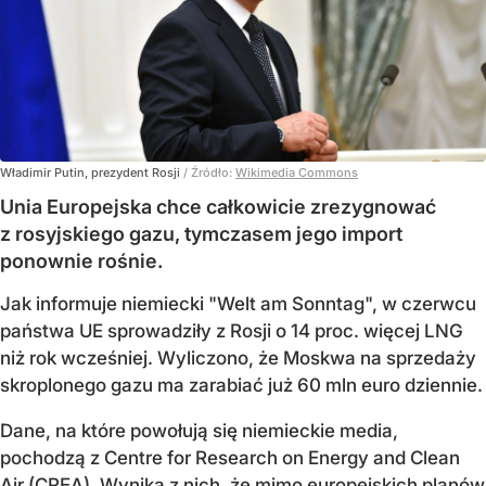
Władimir Putin, prezydent Rosji
/ Źródło:
Wikimedia Commons
Unia Europejska chce całkowicie zrezygnować
z rosyjskiego gazu, tymczasem jego import
ponownie rośnie.
Jak informuje niemiecki "Welt am Sonntag", w czerwcu
państwa UE sprowadziły z Rosji o 14 proc. więcej LNG
niż rok wcześniej. Wyliczono, że Moskwa na sprzedaży
skroplonego gazu ma zarabiać już 60 mln euro dziennie.
Dane, na które powołują się niemieckie media,
pochodzą z Centre for Research on Energy and Clean
Air (CREA). Wynika z nich, że mimo europejskich planów