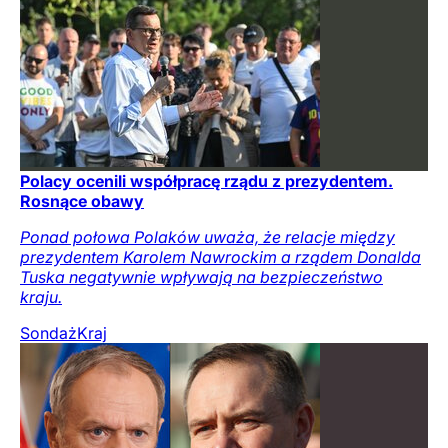
Polacy ocenili współpracę rządu z prezydentem.
Rosnące obawy
Ponad połowa Polaków uważa, że relacje między
prezydentem Karolem Nawrockim a rządem Donalda
Tuska negatywnie wpływają na bezpieczeństwo
kraju.
Sondaż
Kraj