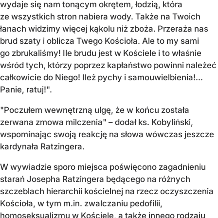
wydaje się nam tonącym okrętem, łodzią, która
ze wszystkich stron nabiera wody. Także na Twoich
łanach widzimy więcej kąkolu niż zboża. Przeraża nas
brud szaty i oblicza Twego Kościoła. Ale to my sami
go zbrukaliśmy! Ile brudu jest w Kościele i to właśnie
wśród tych, którzy poprzez kapłaństwo powinni należeć
całkowicie do Niego! Ileż pychy i samouwielbienia!...
Panie, ratuj!".
"Poczułem wewnętrzną ulgę, że w końcu została
zerwana zmowa milczenia" – dodał ks. Kobyliński,
wspominając swoją reakcję na słowa wówczas jeszcze
kardynała Ratzingera.
W wywiadzie sporo miejsca poświęcono zagadnieniu
starań Josepha Ratzingera będącego na różnych
szczeblach hierarchii kościelnej na rzecz oczyszczenia
Kościoła, w tym m.in. zwalczaniu pedofilii,
homoseksualizmu w Kościele, a także innego rodzaju