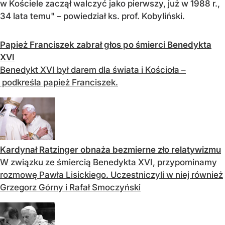
w Kościele zaczął walczyć jako pierwszy, już w 1988 r.,
34 lata temu" – powiedział ks. prof. Kobyliński.
Papież Franciszek zabrał głos po śmierci Benedykta
XVI
Benedykt XVI był darem dla świata i Kościoła –
podkreśla papież Franciszek.
Kardynał Ratzinger obnaża bezmierne zło relatywizmu
W związku ze śmiercią Benedykta XVI, przypominamy
rozmowę Pawła Lisickiego. Uczestniczyli w niej również
Grzegorz Górny i Rafał Smoczyński