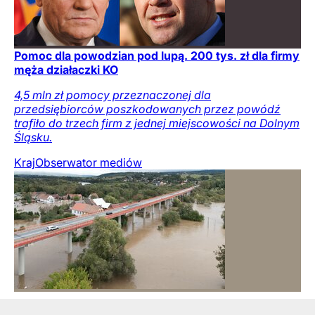
Pomoc dla powodzian pod lupą. 200 tys. zł dla firmy
męża działaczki KO
4,5 mln zł pomocy przeznaczonej dla
przedsiębiorców poszkodowanych przez powódź
trafiło do trzech firm z jednej miejscowości na Dolnym
Śląsku.
Kraj
Obserwator mediów