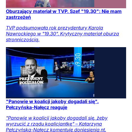
Oburzający materiał w TVP. Szef "19.30": Nie mam
zastrzeżeń
TVP podsumowała rok prezydentury Karola
Nawrockiego w "19.30". Krytyczny materiał oburza
stronniczością.
"Panowie w koalicji jakoby dogadali się".
Pełczyńska-Nałęcz reaguje
"Panowie w koalicji jakoby dogadali się, żeby
wyrzucić z rządu koalicjantkę" – Katarzyna
Pełczyńska-Nałęcz komentuje doniesienia nt.