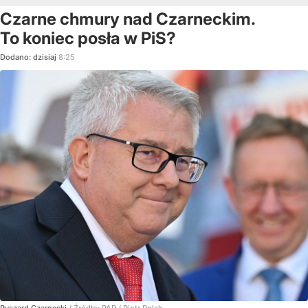
Czarne chmury nad Czarneckim.
To koniec posła w PiS?
Dodano:
dzisiaj
8:25