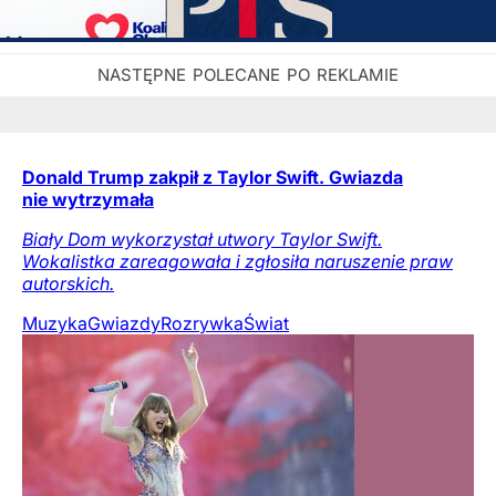
Donald Trump zakpił z Taylor Swift. Gwiazda
nie wytrzymała
Biały Dom wykorzystał utwory Taylor Swift.
Wokalistka zareagowała i zgłosiła naruszenie praw
autorskich.
Muzyka
Gwiazdy
Rozrywka
Świat