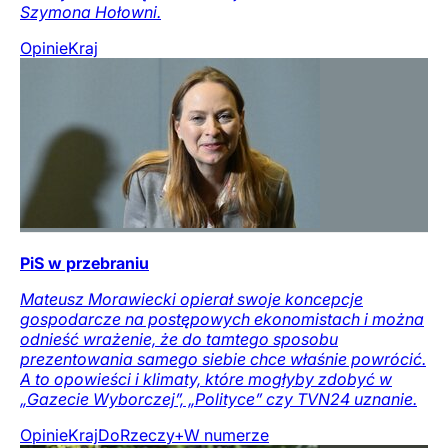
Szymona Hołowni.
Opinie
Kraj
PiS w przebraniu
Mateusz Morawiecki opierał swoje koncepcje
gospodarcze na postępowych ekonomistach i można
odnieść wrażenie, że do tamtego sposobu
prezentowania samego siebie chce właśnie powrócić.
A to opowieści i klimaty, które mogłyby zdobyć w
„Gazecie Wyborczej”, „Polityce” czy TVN24 uznanie.
Opinie
Kraj
DoRzeczy+
W numerze