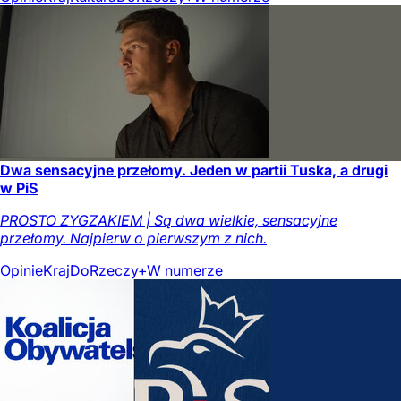
Dwa sensacyjne przełomy. Jeden w partii Tuska, a drugi
w PiS
PROSTO ZYGZAKIEM | Są dwa wielkie, sensacyjne
przełomy. Najpierw o pierwszym z nich.
Opinie
Kraj
DoRzeczy+
W numerze