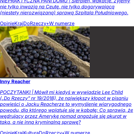
NIEPRAKTYCZNA PANI DOMU | Sierpień, wakacje. Żyjemy
nie tylko inwazją na Ceutę, nie tylko dogorywającą
(niestety nierozwiązaną) sprawą Szpitala Południowego.
Opinie
Kraj
DoRzeczy+
W numerze
Inny Reacher
POCZYTANKI | Mówił mi kiedyś w wywiadzie Lee Child
(„Do Rzeczy” nr 19/2018), że największy kłopot w pisaniu
powieści o Jacku Reacherze to wymyślenie wiarygodnego
powodu, dla którego wplątuje się w kabałę: Co sprawia, że
wędrujący przez Amerykę nomad angażuje się akurat w
taką, a nie inną kryminalną sprawę?
Opinie
Kraj
Kultura
DoRzeczy+
W numerze