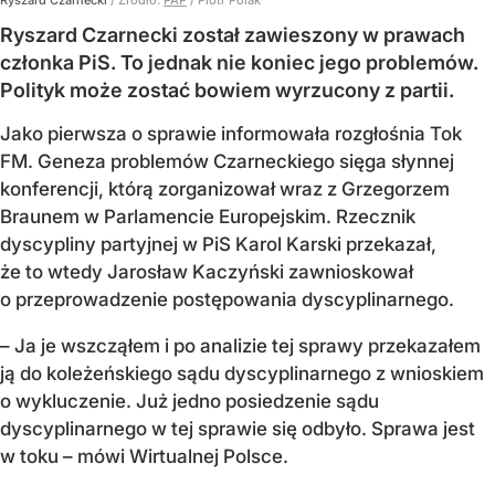
Ryszard Czarnecki
/ Źródło:
PAP
/
Piotr Polak
Ryszard Czarnecki został zawieszony w prawach
członka PiS. To jednak nie koniec jego problemów.
Polityk może zostać bowiem wyrzucony z partii.
Jako pierwsza o sprawie informowała rozgłośnia Tok
FM. Geneza problemów Czarneckiego sięga słynnej
konferencji, którą zorganizował wraz z Grzegorzem
Braunem w Parlamencie Europejskim. Rzecznik
dyscypliny partyjnej w PiS Karol Karski przekazał,
że to wtedy Jarosław Kaczyński zawnioskował
o przeprowadzenie postępowania dyscyplinarnego.
– Ja je wszcząłem i po analizie tej sprawy przekazałem
ją do koleżeńskiego sądu dyscyplinarnego z wnioskiem
o wykluczenie. Już jedno posiedzenie sądu
dyscyplinarnego w tej sprawie się odbyło. Sprawa jest
w toku – mówi Wirtualnej Polsce.