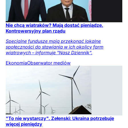
Nie chcą wiatraków? Mają dostać pieniądze.
Kontrowersyjny plan rządu
Specjalne fundusze mają przekonać lokalne
społeczności do stawiania w ich okolicy farm
wiatrowych – informuje "Nasz Dziennik".
Ekonomia
Obserwator mediów
"To nie wystarczy". Zełenski: Ukraina potrzebuje
więcej pieniędzy