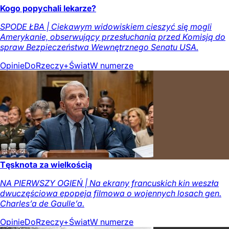
Kogo popychali lekarze?
SPODE ŁBA | Ciekawym widowiskiem cieszyć się mogli
Amerykanie, obserwujący przesłuchania przed Komisją do
spraw Bezpieczeństwa Wewnętrznego Senatu USA.
Opinie
DoRzeczy+
Świat
W numerze
Tęsknota za wielkością
NA PIERWSZY OGIEŃ | Na ekrany francuskich kin weszła
dwuczęściowa epopeja filmowa o wojennych losach gen.
Charles’a de Gaulle’a.
Opinie
DoRzeczy+
Świat
W numerze