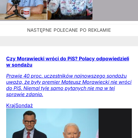
Czy Morawiecki wróci do PiS? Polacy odpowiedzieli
w sondażu
Prawie 40 proc. uczestników najnowszego sondażu
uważa, że były premier Mateusz Morawiecki nie wróci
do PiS. Niemal tyle samo pytanych nie ma w tej
sprawie zdania.
Kraj
Sondaż