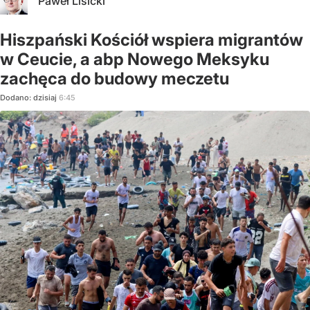
Paweł Lisicki
Hiszpański Kościół wspiera migrantów
w Ceucie, a abp Nowego Meksyku
zachęca do budowy meczetu
Dodano:
dzisiaj
6:45