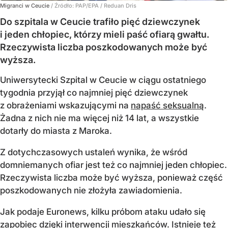
Migranci w Ceucie
/ Źródło:
PAP/EPA
/
Reduan Dris
Do szpitala w Ceucie trafiło pięć dziewczynek
i jeden chłopiec, którzy mieli paść ofiarą gwałtu.
Rzeczywista liczba poszkodowanych może być
wyższa.
Uniwersytecki Szpital w Ceucie w ciągu ostatniego
tygodnia przyjął co najmniej pięć dziewczynek
z obrażeniami wskazującymi na
napaść seksualną
.
Żadna z nich nie ma więcej niż 14 lat, a wszystkie
dotarły do miasta z Maroka.
Z dotychczasowych ustaleń wynika, że wśród
domniemanych ofiar jest też co najmniej jeden chłopiec.
Rzeczywista liczba może być wyższa, ponieważ część
poszkodowanych nie złożyła zawiadomienia.
Jak podaje Euronews, kilku próbom ataku udało się
zapobiec dzięki interwencji mieszkańców. Istnieje też