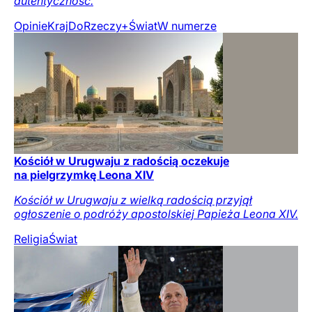
autentyczność.
Opinie
Kraj
DoRzeczy+
Świat
W numerze
Kościół w Urugwaju z radością oczekuje
na pielgrzymkę Leona XIV
Kościół w Urugwaju z wielką radością przyjął
ogłoszenie o podróży apostolskiej Papieża Leona XIV.
Religia
Świat