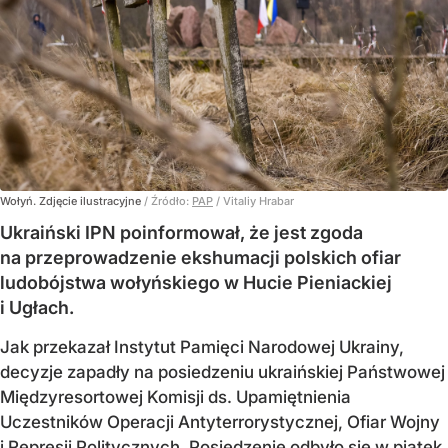
Wołyń. Zdjęcie ilustracyjne
/ Źródło:
PAP
/
Vitaliy Hrabar
Ukraiński IPN poinformował, że jest zgoda
na przeprowadzenie ekshumacji polskich ofiar
ludobójstwa wołyńskiego w Hucie Pieniackiej
i Ugłach.
Jak przekazał Instytut Pamięci Narodowej Ukrainy,
decyzje zapadły na posiedzeniu ukraińskiej Państwowej
Międzyresortowej Komisji ds. Upamiętnienia
Uczestników Operacji Antyterrorystycznej, Ofiar Wojny
i Represji Politycznych. Posiedzenie odbyło się w piątek.