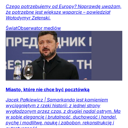
Czego potrzebujemy od Europy? Naprawdę uważam,
że potrzebne jest większe wsparcie – powiedział
Wołodymyr Zełenski.
Świat
Obserwator mediów
Miasto, które nie chce być pocztówką
Jacek Pałkiewicz | Samarkanda jest kamieniem
wyciągniętym z rzeki historii: z jednej strony
wygładzonym przez czas, z drugiej nadal ostrym. Ma
w sobie elegancję i brutalność, duchowość i handel,
pychę i modlitwę, naukę i zabobon, rekonstrukcję i