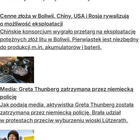
Cenne złoża w Boliwii. Chiny, USA i Rosja rywalizują
o możliwość eksploatacji
Chińskie konsorcjum wygrało przetarg na eksploatację
potężnych złóż litu w Boliwii. Pierwiastek jest niezbędny
do produkcji m.in. akumulatorów i baterii.
Media: Greta Thunberg zatrzymana przez niemiecką
policję
Jak podają media, aktywistka Greta Thunberg została
zatrzymana przez niemiecką policję. Brała udział
w protestach przeciw wyburzeniu wioski Lützerath.