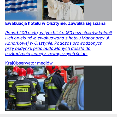
Ewakuacja hotelu w Olsztynie. Zawaliła się ściana
Ponad 200 osób, w tym blisko 150 uczestników kolonii
i ich opiekunów, ewakuowano z hotelu Manor przy ul.
Kanarkowej w Olsztynie. Podczas prowadzonych
przy budynku prac budowlanych doszło do
uszkodzenia jednej z zewnętrznych ścian.
Kraj
Obserwator mediów