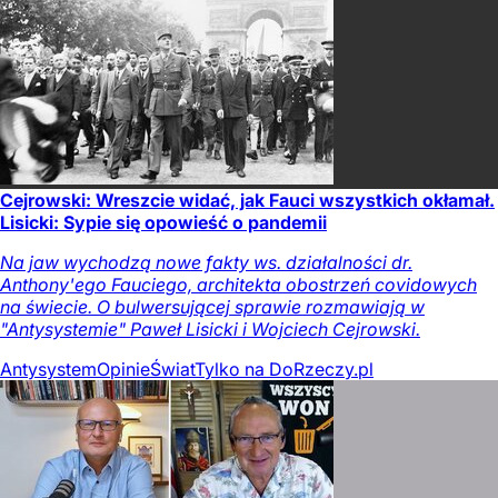
Cejrowski: Wreszcie widać, jak Fauci wszystkich okłamał.
Lisicki: Sypie się opowieść o pandemii
Na jaw wychodzą nowe fakty ws. działalności dr.
Anthony'ego Fauciego, architekta obostrzeń covidowych
na świecie. O bulwersującej sprawie rozmawiają w
"Antysystemie" Paweł Lisicki i Wojciech Cejrowski.
Antysystem
Opinie
Świat
Tylko na DoRzeczy.pl