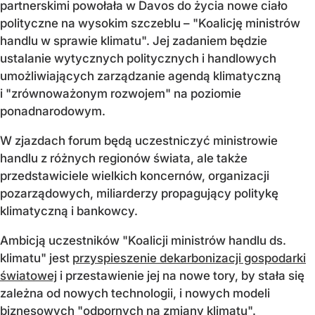
partnerskimi powołała w Davos do życia nowe ciało
polityczne na wysokim szczeblu – "Koalicję ministrów
handlu w sprawie klimatu". Jej zadaniem będzie
ustalanie wytycznych politycznych i handlowych
umożliwiających zarządzanie agendą klimatyczną
i "zrównoważonym rozwojem" na poziomie
ponadnarodowym.
W zjazdach forum będą uczestniczyć ministrowie
handlu z różnych regionów świata, ale także
przedstawiciele wielkich koncernów, organizacji
pozarządowych, miliarderzy propagujący politykę
klimatyczną i bankowcy.
Ambicją uczestników "Koalicji ministrów handlu ds.
klimatu" jest
przyspieszenie dekarbonizacji gospodarki
światowej
i przestawienie jej na nowe tory, by stała się
zależna od nowych technologii, i nowych modeli
biznesowych "odpornych na zmiany klimatu".