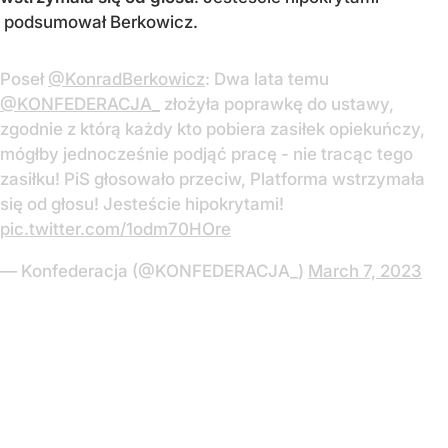
podsumował Berkowicz.
Poseł
@KonradBerkowicz
: Dwa lata temu
@KONFEDERACJA_
złożyła poprawkę do ustawy,
zgodnie z którą każdy kto pobiera zasiłek opiekuńczy,
mógłby jednocześnie podjąć pracę - nie tracąc tego
zasiłku! PiS głosowało przeciw, Platforma wstrzymała
się od głosu! Jesteście hipokrytami!
pic.twitter.com/1odm70HOre
— Konfederacja (@KONFEDERACJA_)
March 7, 2023