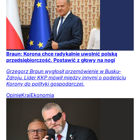
Braun: Korona chce radykalnie uwolnić polską
przedsiębiorczość. Postawić z głowy na nogi
Grzegorz Braun wygłosił przemówienie w Busku-
Zdroju. Lider KKP mówił między innymi o podejściu
Korony do polityki gospodarczej.
Opinie
Kraj
Ekonomia