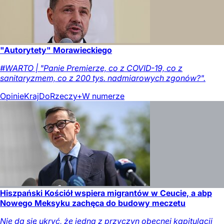
"Autorytety" Morawieckiego
#WARTO | "Panie Premierze, co z COVID-19, co z
sanitaryzmem, co z 200 tys. nadmiarowych zgonów?".
Opinie
Kraj
DoRzeczy+
W numerze
Hiszpański Kościół wspiera migrantów w Ceucie, a abp
Nowego Meksyku zachęca do budowy meczetu
Nie da się ukryć, że jedną z przyczyn obecnej kapitulacji