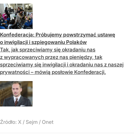
Konfederacja: Próbujemy powstrzymać ustawę
o inwigilacji i szpiegowaniu Polaków
Tak, jak sprzeciwiamy się okradaniu nas
z wypracowanych przez nas pieniędzy, tak
sprzeciwiamy się inwigilacji i okradaniu nas z naszej
prywatności – mówią posłowie Konfederacji.
Źródło:
X
/
Sejm / Onet