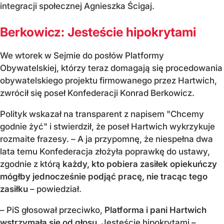
integracji społecznej Agnieszka Ścigaj.
Berkowicz: Jesteście hipokrytami
We wtorek w Sejmie do posłów Platformy
Obywatelskiej, którzy teraz domagają się procedowania
obywatelskiego projektu firmowanego przez Hartwich,
zwrócił się poseł Konfederacji Konrad Berkowicz.
Polityk wskazał na transparent z napisem "Chcemy
godnie żyć" i stwierdził, że poseł Hartwich wykrzykuje
rozmaite frazesy. – A ja przypomnę, że niespełna dwa
lata temu Konfederacja złożyła poprawkę do ustawy,
zgodnie z którą
każdy, kto pobiera zasiłek opiekuńczy
mógłby jednocześnie podjąć pracę, nie tracąc tego
zasiłku
– powiedział.
– PiS głosował przeciwko,
Platforma i pani Hartwich
wstrzymała się od głosu
. Jesteście hipokrytami –