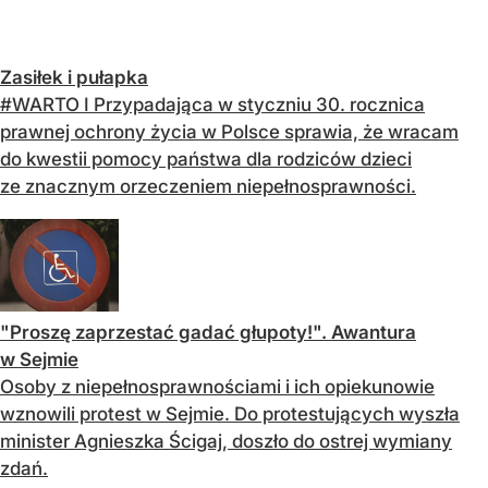
Zasiłek i pułapka
#WARTO I Przypadająca w styczniu 30. rocznica
prawnej ochrony życia w Polsce sprawia, że wracam
do kwestii pomocy państwa dla rodziców dzieci
ze znacznym orzeczeniem niepełnosprawności.
"Proszę zaprzestać gadać głupoty!". Awantura
w Sejmie
Osoby z niepełnosprawnościami i ich opiekunowie
wznowili protest w Sejmie. Do protestujących wyszła
minister Agnieszka Ścigaj, doszło do ostrej wymiany
zdań.