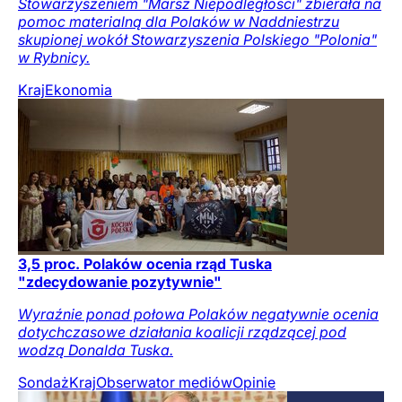
Stowarzyszeniem "Marsz Niepodległości" zbierała na
pomoc materialną dla Polaków w Naddniestrzu
skupionej wokół Stowarzyszenia Polskiego "Polonia"
w Rybnicy.
Kraj
Ekonomia
3,5 proc. Polaków ocenia rząd Tuska
"zdecydowanie pozytywnie"
Wyraźnie ponad połowa Polaków negatywnie ocenia
dotychczasowe działania koalicji rządzącej pod
wodzą Donalda Tuska.
Sondaż
Kraj
Obserwator mediów
Opinie