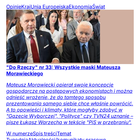
Opinie
Kraj
Unia Europejska
Ekonomia
Świat
"Do Rzeczy" nr 33: Wszystkie maski Mateusza
Morawieckiego
Mateusz Morawiecki opierał swoje koncepcje
gospodarcze na postępowych ekonomistach i można
odnieść wrażenie, że do tamtego sposobu
prezentowania samego siebie chce właśnie powrócić.
A to opowieści i klimaty, które mogłyby zdobyć w
"Gazecie Wyborczej", "Polityce" czy TVN24 uznanie –
pisze Łukasz Warzecha w tekście "PiS w przebraniu".
W numerze
Spis treści
Temat
Tygodnia
Aktualności/komunikaty prasowe