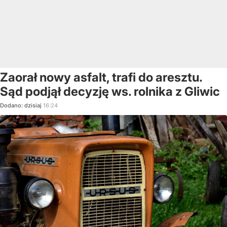
Zaorał nowy asfalt, trafi do aresztu.
Sąd podjął decyzję ws. rolnika z Gliwic
Dodano:
dzisiaj
16:24