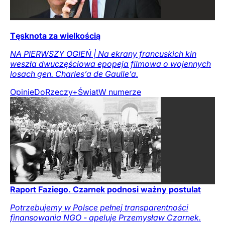
Tęsknota za wielkością
NA PIERWSZY OGIEŃ | Na ekrany francuskich kin
weszła dwuczęściowa epopeja filmowa o wojennych
losach gen. Charles’a de Gaulle’a.
Opinie
DoRzeczy+
Świat
W numerze
Raport Faziego. Czarnek podnosi ważny postulat
Potrzebujemy w Polsce pełnej transparentności
finansowania NGO - apeluje Przemysław Czarnek.