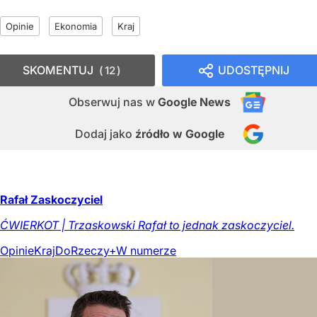
Opinie
Ekonomia
Kraj
SKOMENTUJ
UDOSTĘPNIJ
12
Obserwuj nas
w
Google News
Dodaj jako
źródło w Google
Rafał Zaskoczyciel
ĆWIERKOT | Trzaskowski Rafał to jednak zaskoczyciel.
Opinie
Kraj
DoRzeczy+
W numerze