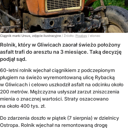
Ciągnik marki Ursus, zdjęcie ilustracyjne
/ Źródło:
Pixabay
/
eloneo
Rolnik, który w Gliwicach zaorał świeżo położony
asfalt trafi do aresztu na 3 miesiące. Taką decyzję
podjął sąd.
60-letni rolnik wjechał ciągnikiem z podczepionym
pługiem na świeżo wyremontowaną ulicę Rybacką
w Gliwicach i celowo uszkodził asfalt na odcinku około
200 metrów. Mężczyzna usłyszał zarzut zniszczenia
mienia o znacznej wartości. Straty oszacowano
na około 400 tys. zł.
Do zdarzenia doszło w piątek (7 sierpnia) w dzielnicy
Ostropa. Rolnik wjechał na remontowaną drogę