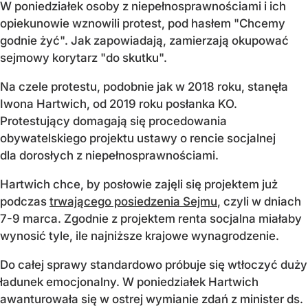
W poniedziałek osoby z niepełnosprawnościami i ich
opiekunowie wznowili protest, pod hasłem "Chcemy
godnie żyć". Jak zapowiadają, zamierzają okupować
sejmowy korytarz "do skutku".
Na czele protestu, podobnie jak w 2018 roku, stanęła
Iwona Hartwich, od 2019 roku posłanka KO.
Protestujący domagają się procedowania
obywatelskiego projektu ustawy o rencie socjalnej
dla dorosłych z niepełnosprawnościami.
Hartwich chce, by posłowie zajęli się projektem już
podczas
trwającego posiedzenia Sejmu
, czyli w dniach
7-9 marca. Zgodnie z projektem renta socjalna miałaby
wynosić tyle, ile najniższe krajowe wynagrodzenie.
Do całej sprawy standardowo próbuje się wtłoczyć duży
ładunek emocjonalny. W poniedziałek Hartwich
awanturowała się w ostrej wymianie zdań z minister ds.