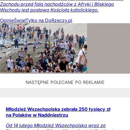
Zachodu przed falą nachodźców z Afryki i Bliskiego
Wschodu jest postawa Kościoła katolickiego.
Opinie
Świat
Tylko na DoRzeczy.pl
Młodzież Wszechpolska zebrała 250 tysięcy zł
na Polaków w Naddniestrzu
Od 14 lutego Młodzież Wszechpolska wraz ze