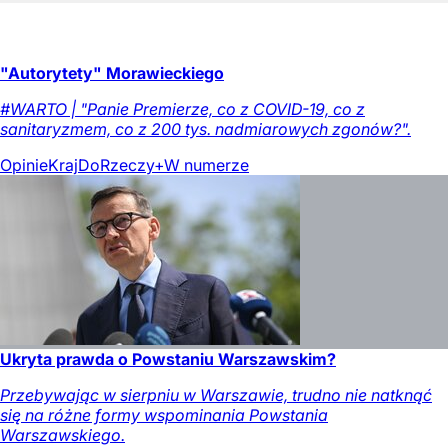
"Autorytety" Morawieckiego
#WARTO | "Panie Premierze, co z COVID-19, co z
sanitaryzmem, co z 200 tys. nadmiarowych zgonów?".
Opinie
Kraj
DoRzeczy+
W numerze
Ukryta prawda o Powstaniu Warszawskim?
Przebywając w sierpniu w Warszawie, trudno nie natknąć
się na różne formy wspominania Powstania
Warszawskiego.