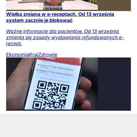
Wielka zmiana w e-receptach. Od 13 września
system zacznie je blokować
Ważne informacje dla pacjentów. Od 13 września
zmienią się zasady wystawiania refundowanych e-
recept.
Ekonomia
Kraj
Zdrowie