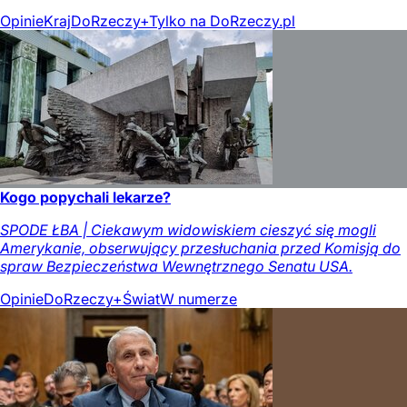
Opinie
Kraj
DoRzeczy+
Tylko na DoRzeczy.pl
Kogo popychali lekarze?
SPODE ŁBA | Ciekawym widowiskiem cieszyć się mogli
Amerykanie, obserwujący przesłuchania przed Komisją do
spraw Bezpieczeństwa Wewnętrznego Senatu USA.
Opinie
DoRzeczy+
Świat
W numerze