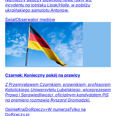
incydentu na lotnisku Lipsk/Halle, w pobliżu
ukraińskiego samolotu Antonow.
Świat
Obserwator mediów
Czarnek: Konieczny pokój na prawicy
Z Przemysławem Czarnkiem, prawnikiem, profesorem
Katolickiego Uniwersytetu Lubelskiego, wiceprezesem
Prawa i Sprawiedliwości, oficjalnym kandydatem PiS
na premiera rozmawia Ryszard Gromadzki.
Opinie
Kraj
DoRzeczy+
W numerze
Tylko na
DoRzeczy.pl