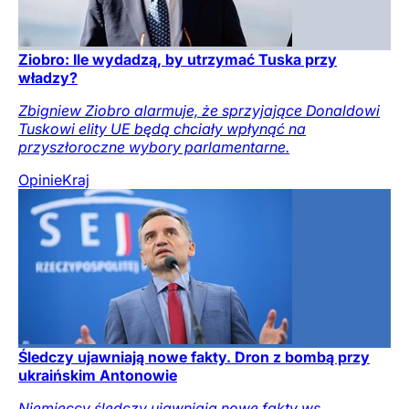
Ziobro: Ile wydadzą, by utrzymać Tuska przy
władzy?
Zbigniew Ziobro alarmuje, że sprzyjające Donaldowi
Tuskowi elity UE będą chciały wpłynąć na
przyszłoroczne wybory parlamentarne.
Opinie
Kraj
Śledczy ujawniają nowe fakty. Dron z bombą przy
ukraińskim Antonowie
Niemieccy śledczy ujawniają nowe fakty ws.