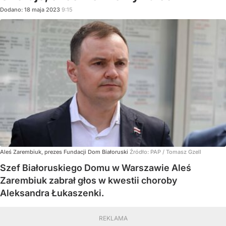
Dodano:
18
maja
2023
9:15
Aleś Zarembiuk, prezes Fundacji Dom Białoruski
Źródło:
PAP
/
Tomasz Gzell
Szef Białoruskiego Domu w Warszawie Aleś
Zarembiuk zabrał głos w kwestii choroby
Aleksandra Łukaszenki.