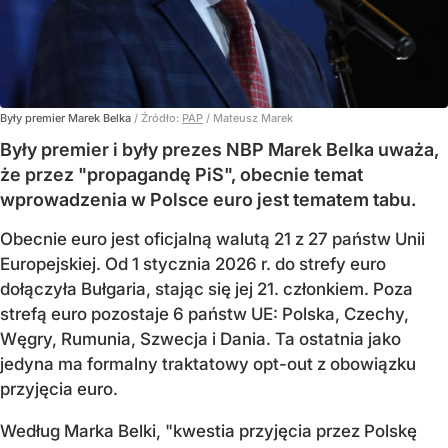
Były premier Marek Belka
/ Źródło:
PAP
/
Mateusz Marek
Były premier i były prezes NBP Marek Belka uważa,
że przez "propagandę PiS", obecnie temat
wprowadzenia w Polsce euro jest tematem tabu.
Obecnie euro jest oficjalną walutą 21 z 27 państw Unii
Europejskiej. Od 1 stycznia 2026 r. do strefy euro
dołączyła Bułgaria, stając się jej 21. członkiem.
Poza
strefą euro pozostaje 6 państw UE:
Polska, Czechy,
Węgry, Rumunia, Szwecja i Dania
. Ta ostatnia jako
jedyna ma formalny traktatowy opt-out z obowiązku
przyjęcia euro.
Według Marka Belki, "kwestia przyjęcia przez Polskę