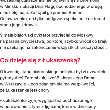
Wcześniej Łukaszenka nie pojawił się na ceremonii
w Mińsku z okazji Dnia Flagi, obchodzonego w drugą
niedzielę maja. Zastąpił go premier Roman
Gołowczenko, co tylko podgrzało spekulacje na temat
stanu jego zdrowia.
9 maja białoruski dyktator
przyleciał do Moskwy
na paradę zwycięstwa, po której szybko wrócił do kraju
,
nie czekając na zakończenie wszystkich uroczystości.
Co dzieje się z Łukaszenką?
O kwestię stanu białoruskiego polityka był w czwartek
pytany Aleś Zarembiuk, szef Białoruskiego Domu
w Warszawie. Jego zdaniem nie ma wątpliwości,
że Łukaszenka jest chory.
– Łukaszenka żyje, wyglądał na odchudzonego
w porównaniu z tymi zdjęciami, które widzieliśmy