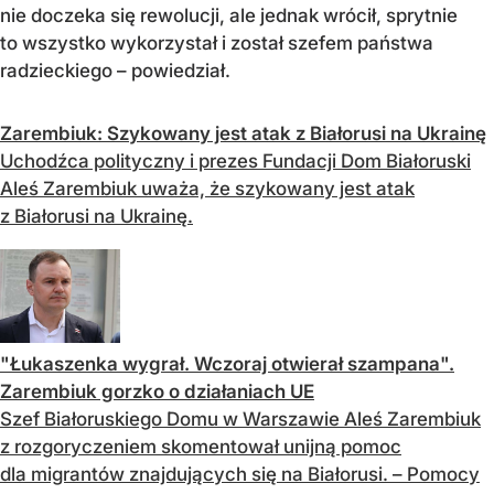
nie doczeka się rewolucji, ale jednak wrócił, sprytnie
to wszystko wykorzystał i został szefem państwa
radzieckiego – powiedział.
Zarembiuk: Szykowany jest atak z Białorusi na Ukrainę
Uchodźca polityczny i prezes Fundacji Dom Białoruski
Aleś Zarembiuk uważa, że szykowany jest atak
z Białorusi na Ukrainę.
"Łukaszenka wygrał. Wczoraj otwierał szampana".
Zarembiuk gorzko o działaniach UE
Szef Białoruskiego Domu w Warszawie Aleś Zarembiuk
z rozgoryczeniem skomentował unijną pomoc
dla migrantów znajdujących się na Białorusi. – Pomocy