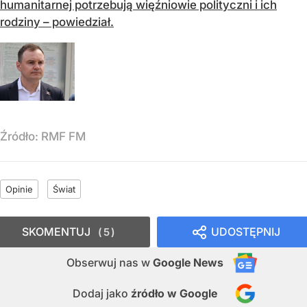
humanitarnej potrzebują więźniowie polityczni i ich
rodziny – powiedział.
Źródło:
RMF FM
Opinie
Świat
SKOMENTUJ
UDOSTĘPNIJ
5
Obserwuj nas
w
Google News
Dodaj jako
źródło w Google