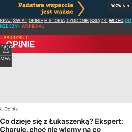
ROZWIŃ
▼
KRAJ
ŚWIAT
OPINIE
HISTORIA
TYGODNIK
KSIĄŻKI
WIDEO
DO
RZECZY+
WSPIERAJ
SUBSKRYBUJ
OPINIE
ZALOGUJ
MENU
Opinie
Co dzieje się z Łukaszenką? Ekspert:
Choruje, choć nie wiemy na co