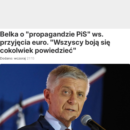
Belka o "propagandzie PiS" ws.
przyjęcia euro. "Wszyscy boją się
cokolwiek powiedzieć"
Dodano:
wczoraj
21:15