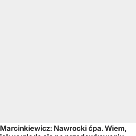
Marcinkiewicz: Nawrocki ćpa. Wiem,