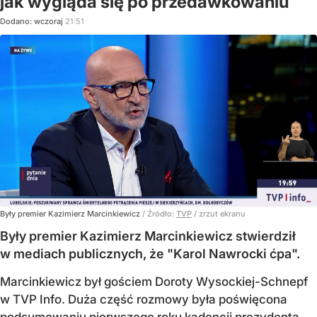
jak wygląda się po przedawkowaniu
Dodano:
wczoraj
21:51
Były premier Kazimierz Marcinkiewicz
/ Źródło:
TVP
/
zrzut ekranu
Były premier Kazimierz Marcinkiewicz stwierdził
w mediach publicznych, że "Karol Nawrocki ćpa".
Marcinkiewicz był gościem Doroty Wysockiej-Schnepf
w TVP Info. Duża część rozmowy była poświęcona