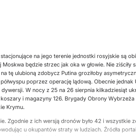
stacjonujące na jego terenie jednostki rosyjskie są o
ej Moskwa będzie strzec jak oka w głowie. Nie ziściły
ki na tę ulubioną zdobycz Putina groziłoby asymetr
półwyspu poprzez operację lądową. Obecnie jednak U
h dywersji. W nocy z 25 na 26 sierpnia kilkadziesiąt
 koszary i magazyny 126. Brygady Obrony Wybrzeża F
ie Krymu.
e. Zgodnie z ich wersją dronów było 42 i wszystkie zo
wodując u okupantów straty w ludziach. Źródła porta