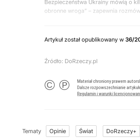
Bezpieczeństwa Ukrainy mówią o kil
obronne wroga” – zapewnia rozmów
Artykuł został opublikowany w
36/2
Źródło:
DoRzeczy.pl
© ℗
Materiał chroniony prawem autors
Dalsze rozpowszechnianie artykuł
Regulamin i warunki licencjonowa
Opinie
Świat
DoRzeczy+