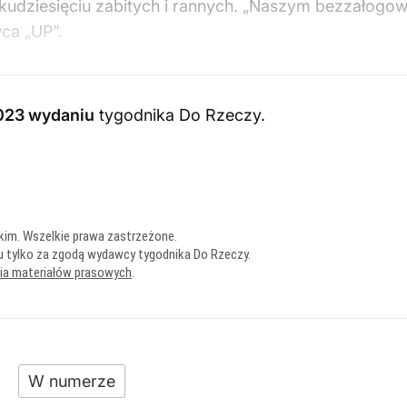
kudziesięciu zabitych i rannych. „Naszym bezzałogo
ca „UP”.
023 wydaniu
tygodnika Do Rzeczy
.
kim. Wszelkie prawa zastrzeżone.
u tylko za zgodą wydawcy tygodnika Do Rzeczy.
nia materiałów prasowych
.
W numerze