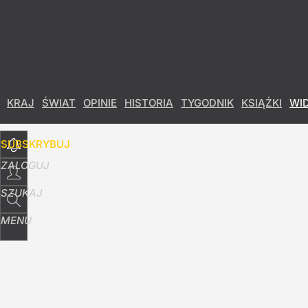
Udostępnij
7
Skomentuj
KRAJ
ŚWIAT
OPINIE
HISTORIA
TYGODNIK
KSIĄŻKI
WI
SUBSKRYBUJ
ZALOGUJ
SZUKAJ
MENU