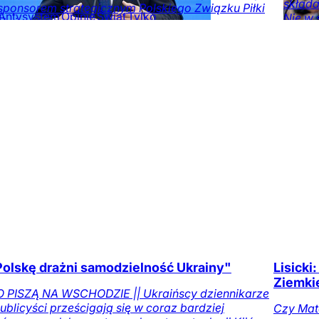
składa
sponsorem strategicznym Polskiego Związku Piłki
Antysystem
Opinie
Świat
Tylko
Nie w 
Nożnej.
na DoRzeczy.pl
czasa
sprawi
Ekonomia
Opinie
Kraj
Opinie
na DoR
Polskę drażni samodzielność Ukrainy"
Lisick
J
Ziemkie
 PISZĄ NA WSCHODZIE || Ukraińscy dziennikarze
publicyści prześcigają się w coraz bardziej
Czy Mat