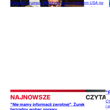
na DoRzeczy.pl
Donalda Trumpa. Maszyna z prezydentem USA na
pokładzie znalazła się zbyt blisko pasażerskiego
samolotu.
Świat
Obserwator
mediów
"
NAJNOWSZE
CZYTA
CO
"Nie mamy informacji zwrotnej". Żurek
i 
TAKŻE
bezradny wobec sprawy