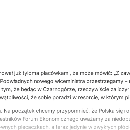
kierował już tyloma placówkami, że może mówić: „Z 
. Podwładnych nowego wiceministra przestrzegamy – n
w tym, że będąc w Czarnogórze, rzeczywiście zaliczył 
ątpliwości, że sobie poradzi w resorcie, w którym pio
Na początek chcemy przypomnieć, że Polska się rozwij
uczestników Forum Ekonomicznego uważamy za niedo
wnych plecaczkach, a teraz jedynie w zwykłych płóc