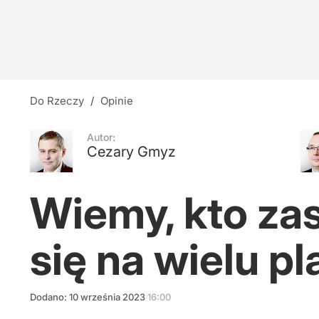
"Jest mi wstyd". Psycholog wycofuje się ze sł
13
Gadowski: Gdzie poszła polska pomoc na Ukra
Do Rzeczy
/
Opinie
17
Autor:
Cezary Gmyz
Rok prezydentury Nawrockiego. Polacy jedno
Wiemy, kto za
5
się na wielu p
Dodano:
10
września
2023
16:00