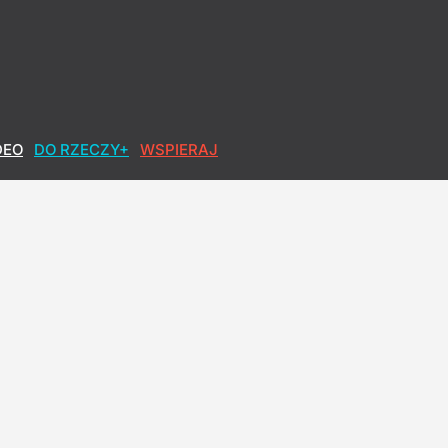
dchodzi po czterech latach
DEO
DO RZECZY+
WSPIERAJ
dny wobec sprawy Ziobry
owa po polsku