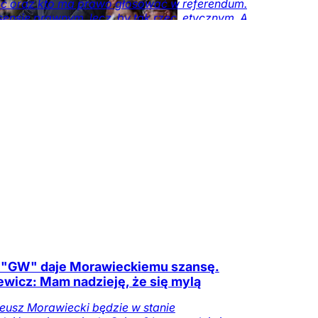
ć oraz kto ma prawo głosować w referendum.
sensie prawnym, lecz, by tak rzec, etycznym. A
mi – kto ma nawet prawo wypowiadać się w
e tego, jak funkcjonuje stolica.
Kraj
DoRzeczy+
Tylko
zeczy.pl
i: "GW" daje Morawieckiemu szansę.
wicz: Mam nadzieję, że się mylą
eusz Morawiecki będzie w stanie