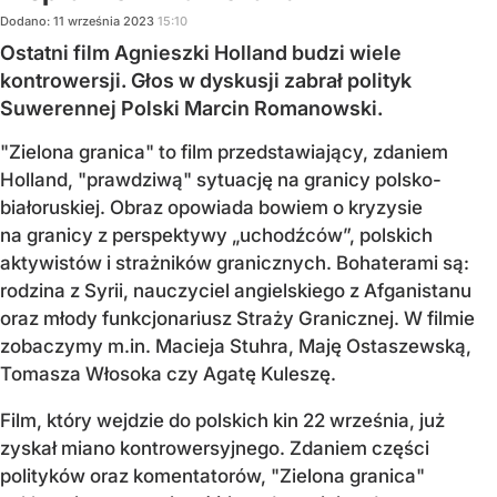
Dodano:
11
września
2023
15:10
Ostatni film Agnieszki Holland budzi wiele
kontrowersji. Głos w dyskusji zabrał polityk
Suwerennej Polski Marcin Romanowski.
"Zielona granica" to film przedstawiający, zdaniem
Holland, "prawdziwą" sytuację na granicy polsko-
białoruskiej. Obraz opowiada bowiem o kryzysie
na granicy z perspektywy „uchodźców”, polskich
aktywistów i strażników granicznych. Bohaterami są:
rodzina z Syrii, nauczyciel angielskiego z Afganistanu
oraz młody funkcjonariusz Straży Granicznej. W filmie
zobaczymy m.in. Macieja Stuhra, Maję Ostaszewską,
Tomasza Włosoka czy Agatę Kuleszę.
Film, który wejdzie do polskich kin 22 września, już
zyskał miano kontrowersyjnego. Zdaniem części
polityków oraz komentatorów, "Zielona granica"