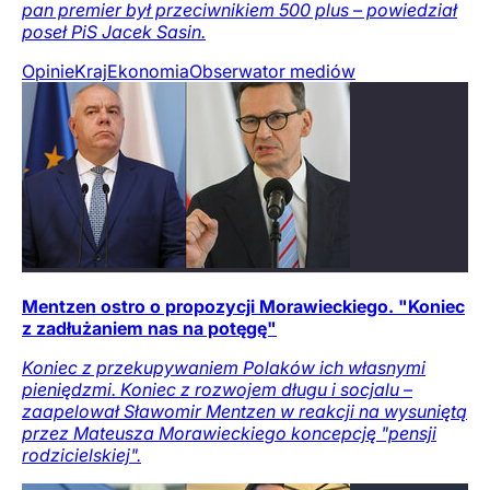
pan premier był przeciwnikiem 500 plus – powiedział
poseł PiS Jacek Sasin.
Opinie
Kraj
Ekonomia
Obserwator mediów
Mentzen ostro o propozycji Morawieckiego. "Koniec
z zadłużaniem nas na potęgę"
Koniec z przekupywaniem Polaków ich własnymi
pieniędzmi. Koniec z rozwojem długu i socjalu –
zaapelował Sławomir Mentzen w reakcji na wysuniętą
przez Mateusza Morawieckiego koncepcję "pensji
rodzicielskiej".