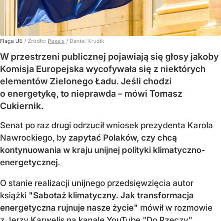
Flaga UE
/ Źródło:
Pexels
/
Daniel Kružík
W przestrzeni publicznej pojawiają się głosy jakoby
Komisja Europejska wycofywała się z niektórych
elementów Zielonego Ładu. Jeśli chodzi
o energetykę, to nieprawda – mówi Tomasz
Cukiernik.
Senat po raz drugi
odrzucił wniosek prezydenta
Karola
Nawrockiego, by
zapytać Polaków, czy chcą
kontynuowania w kraju unijnej polityki klimatyczno-
energetycznej
.
O stanie realizacji unijnego przedsięwzięcia autor
książki
"Sabotaż klimatyczny. Jak transformacja
energetyczna rujnuje nasze życie"
mówił w rozmowie
z Jerzy Karwelis na kanale YouTube "Do Rzeczy".