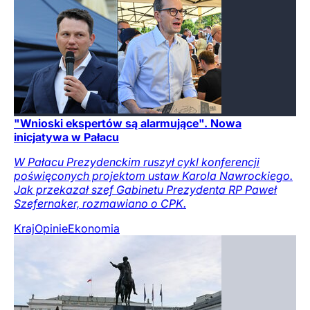
"Wnioski ekspertów są alarmujące". Nowa
inicjatywa w Pałacu
W Pałacu Prezydenckim ruszył cykl konferencji
poświęconych projektom ustaw Karola Nawrockiego.
Jak przekazał szef Gabinetu Prezydenta RP Paweł
Szefernaker, rozmawiano o CPK.
Kraj
Opinie
Ekonomia