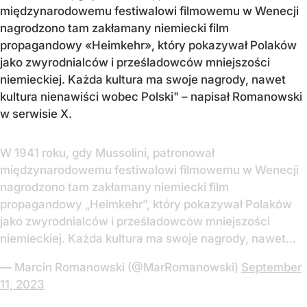
międzynarodowemu festiwalowi filmowemu w Wenecji
nagrodzono tam zakłamany niemiecki film
propagandowy «Heimkehr», który pokazywał Polaków
jako zwyrodnialców i prześladowców mniejszości
niemieckiej. Każda kultura ma swoje nagrody, nawet
kultura nienawiści wobec Polski" – napisał Romanowski
w serwisie X.
W 1941 roku, gdy Mussolini, patronował
międzynarodowemu festiwalowi filmowemu w Wenecji
nagrodzono tam zakłamany niemiecki film
propagandowy „Heimkehr”, który pokazywał Polaków
jako zwyrodnialców i prześladowców mniejszości
niemieckiej. Każda kultura ma swoje nagrody, nawet…
— Marcin Romanowski (@MarRomanowski)
September
11, 2023