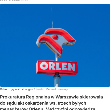
Orlen, zdjęcie ilustracyjne
/ Źródło:
Materiał prasowy
Prokuratura Regionalna w Warszawie skierowała
do sądu akt oskarżenia ws. trzech byłych
menadżerów Orlenu. Mężczyźni odpowiedzą