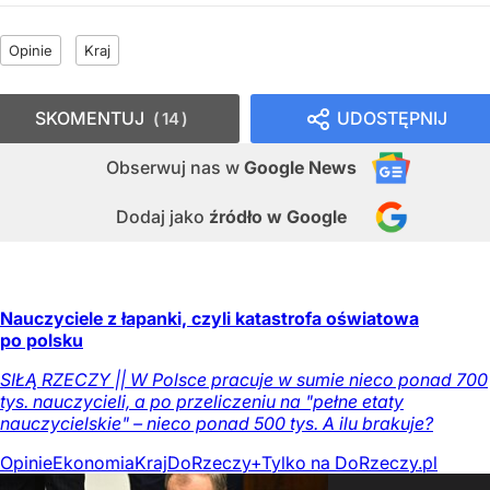
Opinie
Kraj
SKOMENTUJ
UDOSTĘPNIJ
14
Obserwuj nas
w
Google News
Dodaj jako
źródło w Google
Nauczyciele z łapanki, czyli katastrofa oświatowa
po polsku
SIŁĄ RZECZY || W Polsce pracuje w sumie nieco ponad 700
tys. nauczycieli, a po przeliczeniu na "pełne etaty
nauczycielskie" – nieco ponad 500 tys. A ilu brakuje?
Opinie
Ekonomia
Kraj
DoRzeczy+
Tylko na DoRzeczy.pl