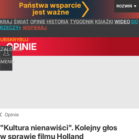
ROZWIŃ
▼
KRAJ
ŚWIAT
OPINIE
HISTORIA
TYGODNIK
KSIĄŻKI
WIDEO
DO
RZECZY+
WSPIERAJ
SUBSKRYBUJ
OPINIE
ZALOGUJ
MENU
Opinie
"Kultura nienawiści". Kolejny głos
w sprawie filmu Holland