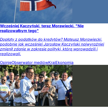
Wcześniej Kaczyński, teraz Morawiecki. "Nie
realizowałbym tego"
Dopłaty z podatków do kredytów? Mateusz Morawiecki,
podobnie jak wcześniej Jarosław Kaczyński najwyraźniej
zmienił zdanie w zakresie polityki, którą wprowadzili i
realizowali.
Opinie
Obserwator mediów
Kraj
Ekonomia