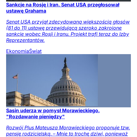
Sankcje na Rosję i Iran. Senat USA przegłosował
ustawę Grahama
Senat USA przyjął zdecydowaną większością głosów
(81 do 11) ustawę przewidującą szeroko zakrojone
sankcje wobec Rosji i Iranu. Projekt trafi teraz do Izby
Reprezentantów.
Ekonomia
Świat
Sasin uderza w pomysł Morawieckiego.
"Rozdawanie pieniędzy"
Rozwój Plus Mateusza Morawieckiego proponuje tzw.
pensję rodzicielską. – Mnie to trochę dziwi, ponieważ