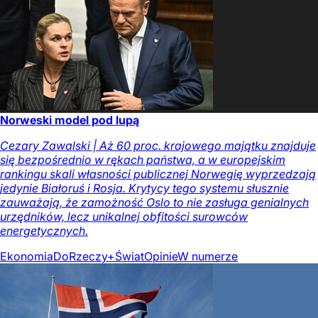
Norweski model pod lupą
Cezary Zawalski | Aż 60 proc. krajowego majątku znajduje
się bezpośrednio w rękach państwa, a w europejskim
rankingu skali własności publicznej Norwegię wyprzedzają
jedynie Białoruś i Rosja. Krytycy tego systemu słusznie
zauważają, że zamożność Oslo to nie zasługa genialnych
urzędników, lecz unikalnej obfitości surowców
energetycznych.
Ekonomia
DoRzeczy+
Świat
Opinie
W numerze