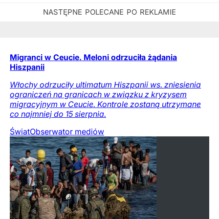
Migranci w Ceucie. Meloni odrzuciła żądania
Hiszpanii
Włochy odrzuciły ultimatum Hiszpanii ws. zniesienia
ograniczeń na granicach w związku z kryzysem
migracyjnym w Ceucie. Kontrole zostaną utrzymane
co najmniej do 15 sierpnia.
Świat
Obserwator mediów