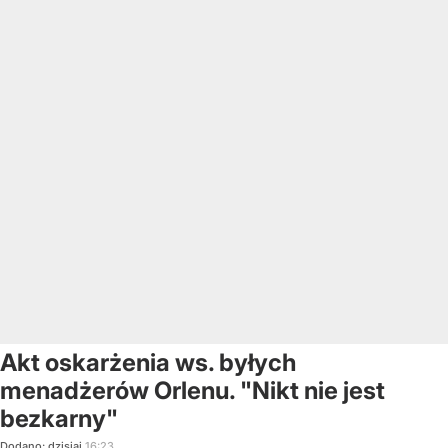
Akt oskarżenia ws. byłych
menadżerów Orlenu. "Nikt nie jest
bezkarny"
Dodano:
dzisiaj
16:23