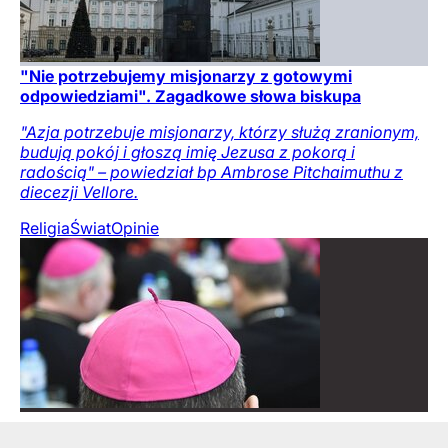
"Nie potrzebujemy misjonarzy z gotowymi
odpowiedziami". Zagadkowe słowa biskupa
"Azja potrzebuje misjonarzy, którzy służą zranionym,
budują pokój i głoszą imię Jezusa z pokorą i
radością" – powiedział bp Ambrose Pitchaimuthu z
diecezji Vellore.
Religia
Świat
Opinie