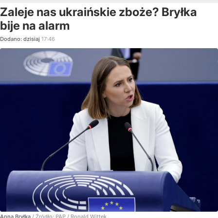
Zaleje nas ukraińskie zboże? Bryłka
bije na alarm
Dodano:
dzisiaj
17:46
Anna Bryłka
/ Źródło:
PAP
/
Ronald Wittek