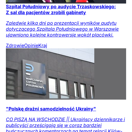
Szpital Południowy po audycie Trzaskowskiego:
Z sal dla pacjentów zrobili gabinety
Zaledwie kilka dni po prezentacji wyników audytu
dotyczącego Szpitala Południowego w Warszawie
ujawniono kolejne kontrowersje wokół placówki.
Zdrowie
Opinie
Kraj
"Polskę drażni samodzielność Ukrainy"
CO PISZĄ NA WSCHODZIE || Ukraińscy dziennikarze i
publicyści prześcigają się w coraz bardziej
buńczucznych komentarzach na temat relacji Kijów-