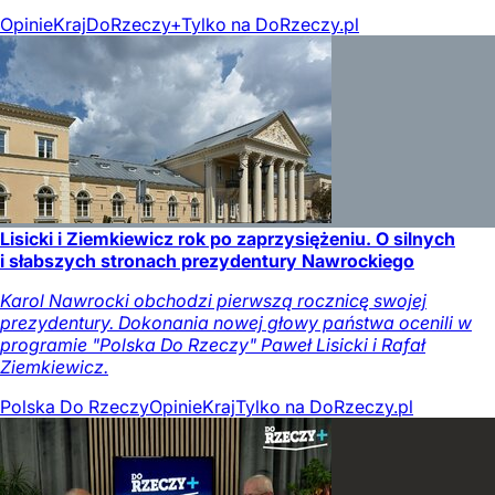
Opinie
Kraj
DoRzeczy+
Tylko na DoRzeczy.pl
Lisicki i Ziemkiewicz rok po zaprzysiężeniu. O silnych
i słabszych stronach prezydentury Nawrockiego
Karol Nawrocki obchodzi pierwszą rocznicę swojej
prezydentury. Dokonania nowej głowy państwa ocenili w
programie "Polska Do Rzeczy" Paweł Lisicki i Rafał
Ziemkiewicz.
Polska Do Rzeczy
Opinie
Kraj
Tylko na DoRzeczy.pl