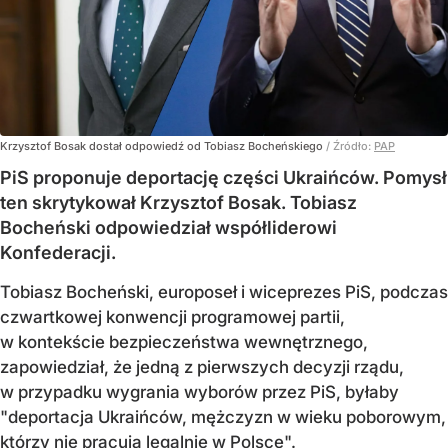
Krzysztof Bosak dostał odpowiedź od Tobiasz Bocheńskiego
/ Źródło:
PAP
PiS proponuje deportację części Ukraińców. Pomysł
ten skrytykował Krzysztof Bosak. Tobiasz
Bocheński odpowiedział współliderowi
Konfederacji.
Tobiasz Bocheński, europoseł i wiceprezes PiS, podczas
czwartkowej konwencji programowej partii,
w kontekście bezpieczeństwa wewnętrznego,
zapowiedział, że jedną z pierwszych decyzji rządu,
w przypadku wygrania wyborów przez PiS, byłaby
"deportacja Ukraińców, mężczyzn w wieku poborowym,
którzy nie pracują legalnie w Polsce".