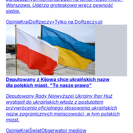
Warszawa. Uderza groteskowa wręcz pewność
siebie.
Opinie
Kraj
DoRzeczy+
Tylko na DoRzeczy.pl
Deputowany z Kijowa chce ukraińskich nazw
dla polskich miast. "To nasze prawo"
Deputowany Rady Najwyższej Ukrainy Ihor Huź
wystąpił do ukraińskich władz z postulatem
przywrócenia oficjalnego stosowania ukraińskich
nazw zagranicznych miejscowości, w tym polskich
miast.
Opinie
Kraj
Świat
Obserwator mediów