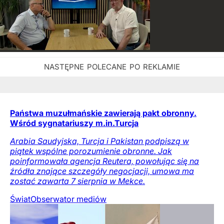
Państwa muzułmańskie zawierają pakt obronny.
Wśród sygnatariuszy m.in.Turcja
Arabia Saudyjska, Turcja i Pakistan podpiszą w
piątek wspólne porozumienie obronne. Jak
poinformowała agencja Reutera, powołując się na
źródła znające szczegóły negocjacji, umowa ma
zostać zawarta 7 sierpnia w Mekce.
Świat
Obserwator mediów