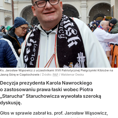
Ks. Jarosław Wąsowicz z uczestnikami XVII Patriotycznej Pielgrzymki Kibiców na
Jasną Górę w Częstochowie
/ Źródło:
PAP
/
Waldemar Deska
Decyzja prezydenta Karola Nawrockiego
o zastosowaniu prawa łaski wobec Piotra
„Starucha” Staruchowicza wywołała szeroką
dyskusję.
Głos w sprawie zabrał ks. prof. Jarosław Wąsowicz,