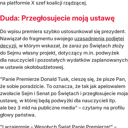
na platformie X szef koalicji rządzącej.
Duda: Przegłosujecie moją ustawę
Do wpisu premiera szybko ustosunkował się prezydent.
Nawiązał do fragmentu swojego
uzasadnienia podjętej
decyzji
, w którym wskazał, że zaraz po Świętach złoży
do Sejmu własny projekt, dotyczący m.in. podwyżek
dla nauczycieli i pozostałych wydatków zaplanowanych
w ustawie okołobudżetowej.
"Panie Premierze Donald Tusk, cieszę się, że pisze Pan,
że sobie poradzicie. To oznacza, że tak jak apelowalem
zwołacie Sejm i Senat po Świętach i przegłosujecie moja
ustawę, w której będą podwyżki dla nauczycieli itp.
ale bez 3 mld na publiczne media" – czytamy na profilu
głowy państwa.
"I wzajemnie – Wesołych Świąt Panie Premierze!" –