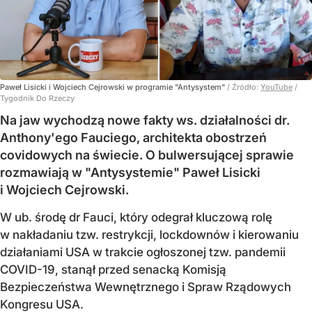
Paweł Lisicki i Wojciech Cejrowski w programie "Antysystem"
/ Źródło:
YouTube
/
Tygodnik Do Rzeczy
Na jaw wychodzą nowe fakty ws. działalności dr.
Anthony'ego Fauciego, architekta obostrzeń
covidowych na świecie. O bulwersującej sprawie
rozmawiają w "Antysystemie" Paweł Lisicki
i Wojciech Cejrowski.
W ub. środę dr Fauci, który odegrał kluczową rolę
w nakładaniu tzw. restrykcji, lockdownów i kierowaniu
działaniami USA w trakcie ogłoszonej tzw. pandemii
COVID-19, stanął przed senacką Komisją
Bezpieczeństwa Wewnętrznego i Spraw Rządowych
Kongresu USA.