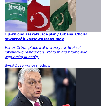
Ujawniono zaskakujące plany Orbana. Chciał
otworzyć luksusową restaurację
Viktor Orban planował otworzyć w Brukseli
luksusową restaurację, która miała promować
węgierską kuchnię.
Świat
Obserwator mediów