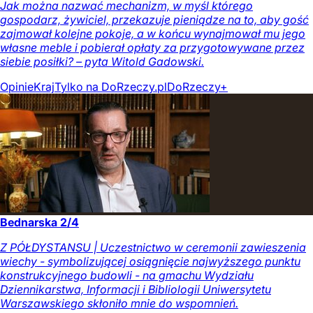
Jak można nazwać mechanizm, w myśl którego
gospodarz, żywiciel, przekazuje pieniądze na to, aby gość
zajmował kolejne pokoje, a w końcu wynajmował mu jego
własne meble i pobierał opłaty za przygotowywane przez
siebie posiłki? – pyta Witold Gadowski.
Opinie
Kraj
Tylko na DoRzeczy.pl
DoRzeczy+
Bednarska 2/4
Z PÓŁDYSTANSU | Uczestnictwo w ceremonii zawieszenia
wiechy - symbolizującej osiągnięcie najwyższego punktu
konstrukcyjnego budowli - na gmachu Wydziału
Dziennikarstwa, Informacji i Bibliologii Uniwersytetu
Warszawskiego skłoniło mnie do wspomnień.