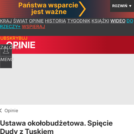
ROZWIŃ
▼
KRAJ
ŚWIAT
OPINIE
HISTORIA
TYGODNIK
KSIĄŻKI
WIDEO
DO
RZECZY+
WSPIERAJ
SUBSKRYBUJ
OPINIE
ZALOGUJ
MENU
Opinie
Ustawa okołobudżetowa. Spięcie
Dudy z Tuskiem