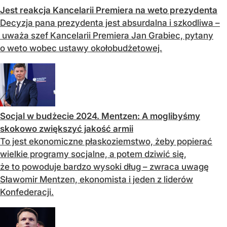
Jest reakcja Kancelarii Premiera na weto prezydenta
Decyzja pana prezydenta jest absurdalna i szkodliwa –
uważa szef Kancelarii Premiera Jan Grabiec, pytany
o weto wobec ustawy okołobudżetowej.
Socjal w budżecie 2024. Mentzen: A moglibyśmy
skokowo zwiększyć jakość armii
To jest ekonomiczne płaskoziemstwo, żeby popierać
wielkie programy socjalne, a potem dziwić się,
że to powoduje bardzo wysoki dług – zwraca uwagę
Sławomir Mentzen, ekonomista i jeden z liderów
Konfederacji.