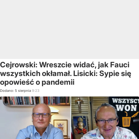
Cejrowski: Wreszcie widać, jak Fauci
wszystkich okłamał. Lisicki: Sypie się
opowieść o pandemii
Dodano:
5
sierpnia
9:23