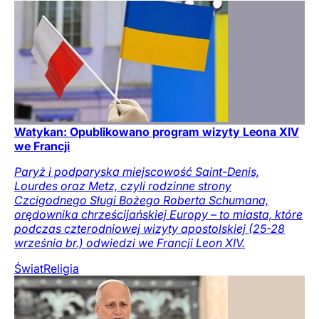
Watykan: Opublikowano program wizyty Leona XIV
we Francji
Paryż i podparyska miejscowość Saint-Denis,
Lourdes oraz Metz, czyli rodzinne strony
Czcigodnego Sługi Bożego Roberta Schumana,
orędownika chrześcijańskiej Europy – to miasta, które
podczas czterodniowej wizyty apostolskiej (25-28
września br.) odwiedzi we Francji Leon XIV.
Świat
Religia