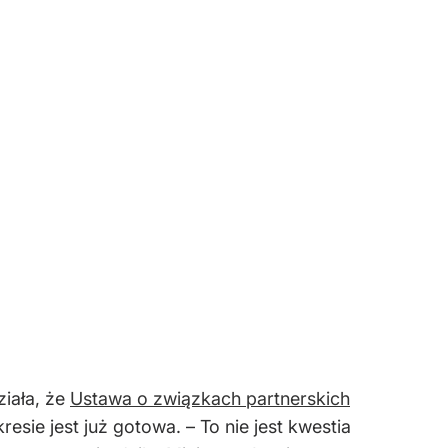
esie jest już gotowa. – To nie jest kwestia
wym – stwierdziła. Minister z Lewicy
a.
nak nie wszystko, co należy zrobić,
galna – powiedziała minister na antenie TVP Info.
ch. – Wiele takich kobiet się ze mną
. Tak zwane ubezpłodnienie, które gwarantuje,
 – mówiła.