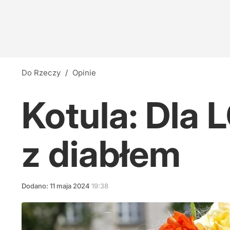
Do Rzeczy
/
Opinie
Kotula: Dla 
z diabłem
Dodano:
11
maja
2024
19:38