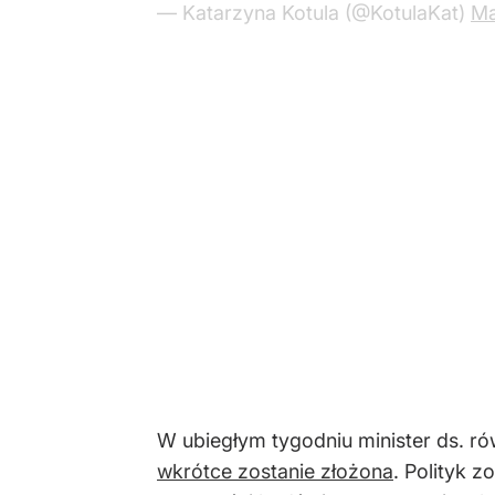
wkrótce zostanie złożona
. Polityk z
gotowości bądź nie ustawy, to jest 
zaznaczyła przy tym, że kwestia prz
Kotula: Potrzebna jes
Katarzyna Kotula uważa, że liberaliz
aby zapobiec niechcianym ciążom.
– Myślę, że nam jest potrzebna jeszcze
Kotula wskazała, że są kobiety któ
kontaktuje. Mówią o tym, że steryli
ze w ciążę już nie zajdą. To są częs
Parada LGBT pierwszą imprezą, któr