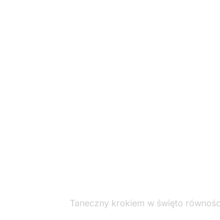
Taneczny krokiem w święto równości 
— Katarzyna Kotula (@KotulaKat)
Ma
W ubiegłym tygodniu minister ds. r