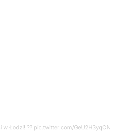
w Łodzi! ?️‍?
pic.twitter.com/GeU2H3yqON
y 11, 2024
ówności Katarzyna Kotula na antenie TVN 24 zapowiedz