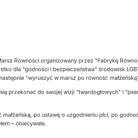
 Marsz Równości organizowany przez "Fabrykę Równoś
ystko dla "godności i bezpieczeństwa” środowisk LGB
 następnie "wyruszyć w marsz po równość małżeńską”
a się przekonać do swojej wizji "twardogłowych" i "
ć małżeńską, po ustawę o uzgodnieniu płci, po godno
błem – obiecywała.