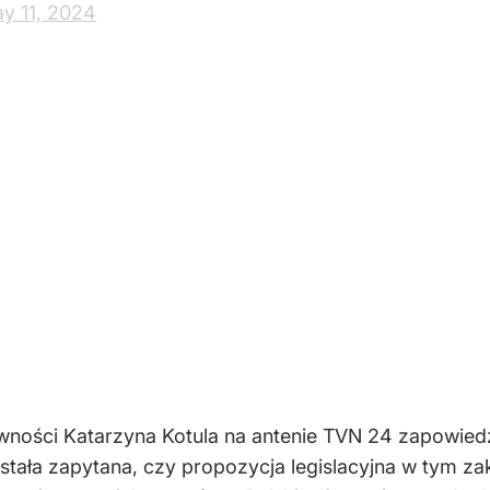
ostała zapytana, czy propozycja legislacyjna w tym zakr
kwestia ostatnich rozmów z Polskim Stronnictwem Ludo
ysposobienia dzieci jest na ten moment nieuzgodnion
zcze legalna sterylizacja
acja prawa aborcyjnego, o które walczy Lewica, to jed
 legalna sterylizacja. Sterylizacja nie jest dzisiaj le
re nie mogą zażywać żadnych środków antykoncepcyjny
zacja jest dla nich jedynym bezpiecznym rozwiązaniem
to matki, one mają jedno, dwójkę, czasem trójkę dzieci
ą objął patronatem Miszalski