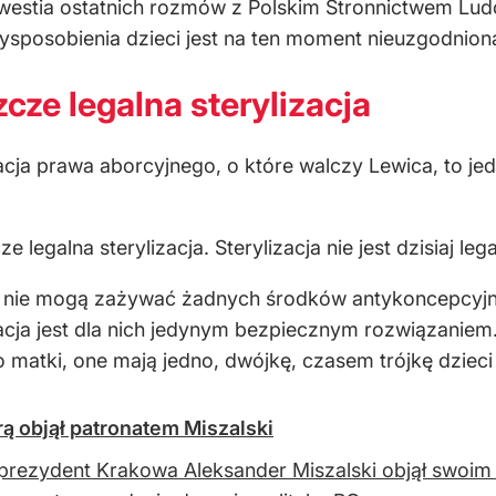
rezydent Krakowa Aleksander Miszalski objął swoim
rwsza tego rodzaju decyzja polityka PO.
ĘPNIJ