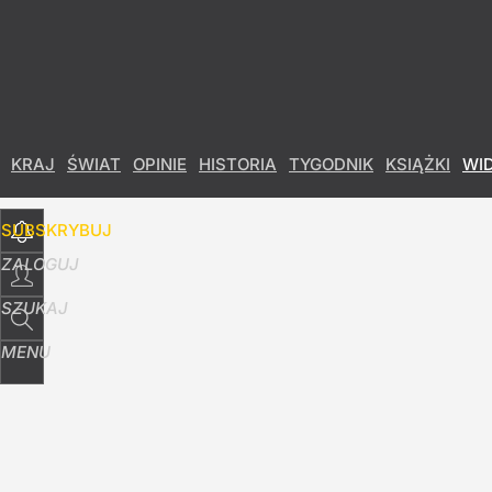
Udostępnij
34
Skomentuj
KRAJ
ŚWIAT
OPINIE
HISTORIA
TYGODNIK
KSIĄŻKI
WI
SUBSKRYBUJ
ZALOGUJ
SZUKAJ
MENU