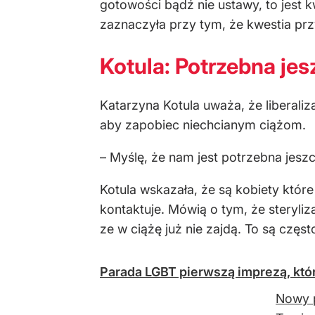
Nowy p
To pie
Źródło:
X
/
PAP
Opinie
Kraj
UDOST