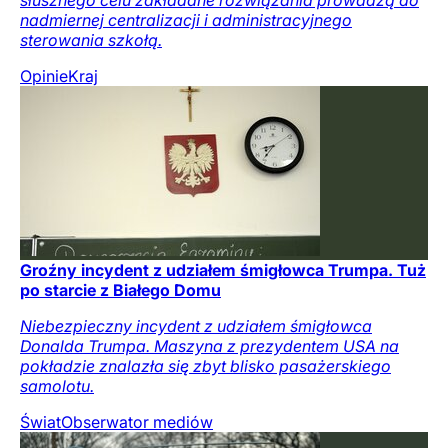
słusznego celu zakładane rozwiązania prowadzą do
nadmiernej centralizacji i administracyjnego
sterowania szkołą.
Opinie
Kraj
Groźny incydent z udziałem śmigłowca Trumpa. Tuż
po starcie z Białego Domu
Niebezpieczny incydent z udziałem śmigłowca
Donalda Trumpa. Maszyna z prezydentem USA na
pokładzie znalazła się zbyt blisko pasażerskiego
samolotu.
Świat
Obserwator mediów