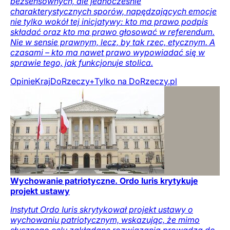
bezsensownych, ale jednocześnie
charakterystycznych sporów, napędzających emocje
nie tylko wokół tej inicjatywy: kto ma prawo podpis
składać oraz kto ma prawo głosować w referendum.
Nie w sensie prawnym, lecz, by tak rzec, etycznym. A
czasami – kto ma nawet prawo wypowiadać się w
sprawie tego, jak funkcjonuje stolica.
Opinie
Kraj
DoRzeczy+
Tylko na DoRzeczy.pl
Wychowanie patriotyczne. Ordo Iuris krytykuje
projekt ustawy
Instytut Ordo Iuris skrytykował projekt ustawy o
wychowaniu patriotycznym, wskazując, że mimo