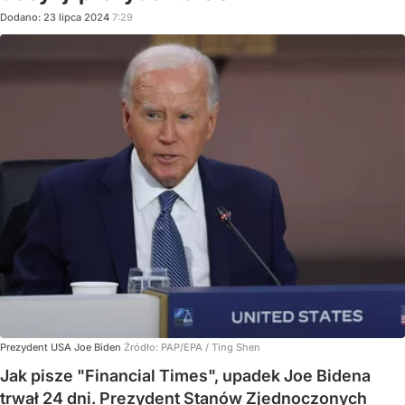
Dodano:
23
lipca
2024
7:29
Prezydent USA Joe Biden
Źródło:
PAP/EPA
/
Ting Shen
Jak pisze "Financial Times", upadek Joe Bidena
trwał 24 dni. Prezydent Stanów Zjednoczonych