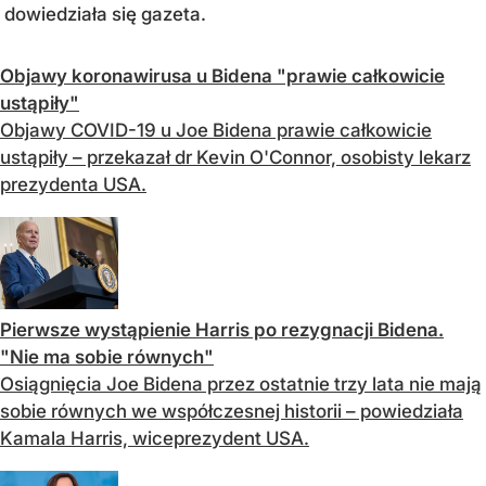
dowiedziała się gazeta.
Objawy koronawirusa u Bidena "prawie całkowicie
ustąpiły"
Objawy COVID-19 u Joe Bidena prawie całkowicie
ustąpiły – przekazał dr Kevin O'Connor, osobisty lekarz
prezydenta USA.
Pierwsze wystąpienie Harris po rezygnacji Bidena.
"Nie ma sobie równych"
Osiągnięcia Joe Bidena przez ostatnie trzy lata nie mają
sobie równych we współczesnej historii – powiedziała
Kamala Harris, wiceprezydent USA.