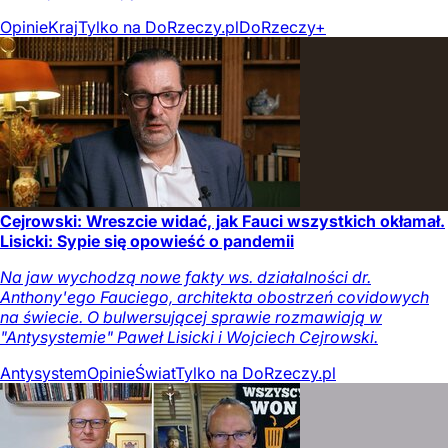
Opinie
Kraj
Tylko na DoRzeczy.pl
DoRzeczy+
Cejrowski: Wreszcie widać, jak Fauci wszystkich okłamał.
Lisicki: Sypie się opowieść o pandemii
Na jaw wychodzą nowe fakty ws. działalności dr.
Anthony'ego Fauciego, architekta obostrzeń covidowych
na świecie. O bulwersującej sprawie rozmawiają w
"Antysystemie" Paweł Lisicki i Wojciech Cejrowski.
Antysystem
Opinie
Świat
Tylko na DoRzeczy.pl