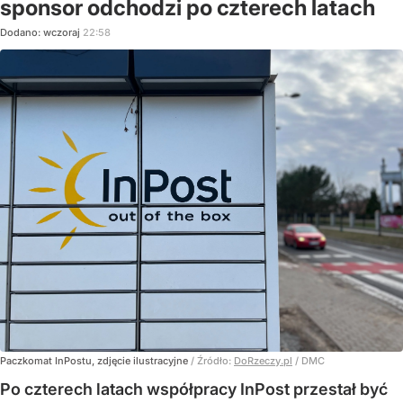
sponsor odchodzi po czterech latach
Dodano:
wczoraj
22:58
Paczkomat InPostu, zdjęcie ilustracyjne
/ Źródło:
DoRzeczy.pl
/
DMC
Po czterech latach współpracy InPost przestał być