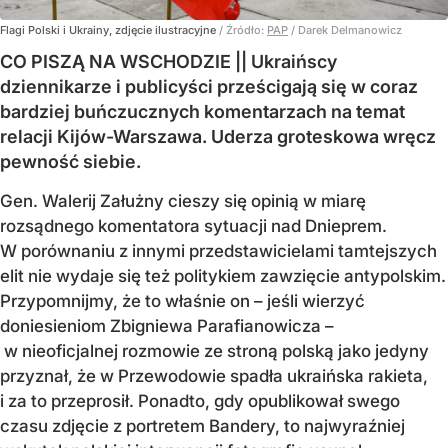
Flagi Polski i Ukrainy, zdjęcie ilustracyjne
/ Źródło:
PAP
/
Darek Delmanowicz
CO PISZĄ NA WSCHODZIE || Ukraińscy
dziennikarze i publicyści prześcigają się w coraz
bardziej buńczucznych komentarzach na temat
relacji Kijów-Warszawa. Uderza groteskowa wręcz
pewność siebie.
Gen. Walerij Załużny cieszy się opinią w miarę
rozsądnego komentatora sytuacji nad Dnieprem.
W porównaniu z innymi przedstawicielami tamtejszych
elit nie wydaje się też politykiem zawzięcie antypolskim.
Przypomnijmy, że to właśnie on – jeśli wierzyć
doniesieniom Zbigniewa Parafianowicza –
w nieoficjalnej rozmowie ze stroną polską jako jedyny
przyznał, że w Przewodowie spadła ukraińska rakieta,
i za to przeprosił. Ponadto, gdy opublikował swego
czasu zdjęcie z portretem Bandery, to najwyraźniej