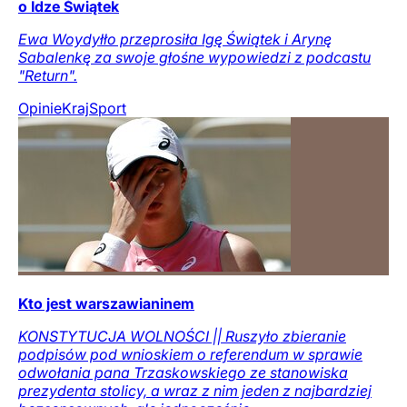
o Idze Świątek
Ewa Woydyłło przeprosiła Igę Świątek i Arynę
Sabalenkę za swoje głośne wypowiedzi z podcastu
"Return".
Opinie
Kraj
Sport
Kto jest warszawianinem
KONSTYTUCJA WOLNOŚCI || Ruszyło zbieranie
podpisów pod wnioskiem o referendum w sprawie
odwołania pana Trzaskowskiego ze stanowiska
prezydenta stolicy, a wraz z nim jeden z najbardziej