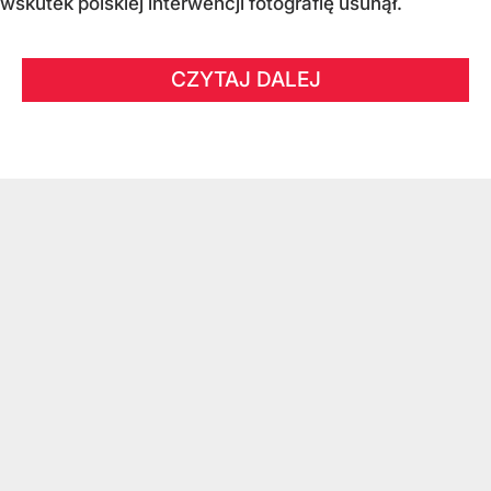
wskutek polskiej interwencji fotografię usunął.
CZYTAJ DALEJ