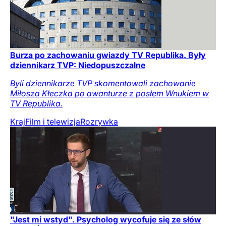
Burza po zachowaniu gwiazdy TV Republika. Były
dziennikarz TVP: Niedopuszczalne
Byli dziennikarze TVP skomentowali zachowanie
Miłosza Kłeczka po awanturze z posłem Wnukiem w
TV Republika.
Kraj
Film i telewizja
Rozrywka
"Jest mi wstyd". Psycholog wycofuje się ze słów