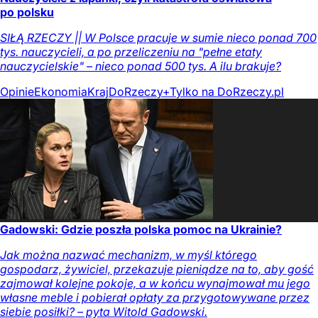
po polsku
SIŁĄ RZECZY || W Polsce pracuje w sumie nieco ponad 700
tys. nauczycieli, a po przeliczeniu na "pełne etaty
nauczycielskie" – nieco ponad 500 tys. A ilu brakuje?
Opinie
Ekonomia
Kraj
DoRzeczy+
Tylko na DoRzeczy.pl
Gadowski: Gdzie poszła polska pomoc na Ukrainie?
Jak można nazwać mechanizm, w myśl którego
gospodarz, żywiciel, przekazuje pieniądze na to, aby gość
zajmował kolejne pokoje, a w końcu wynajmował mu jego
własne meble i pobierał opłaty za przygotowywane przez
siebie posiłki? – pyta Witold Gadowski.