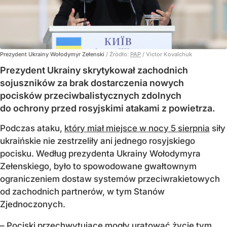
Prezydent Ukrainy Wołodymyr Zełenski
/ Źródło:
PAP
/
Victor Kovalchuk
Prezydent Ukrainy skrytykował zachodnich
sojuszników za brak dostarczenia nowych
pocisków przeciwbalistycznych zdolnych
do ochrony przed rosyjskimi atakami z powietrza.
Podczas ataku,
który miał miejsce w nocy 5 sierpnia
siły
ukraińskie nie zestrzeliły ani jednego rosyjskiego
pocisku. Według prezydenta Ukrainy Wołodymyra
Zełenskiego, było to spowodowane gwałtownym
ograniczeniem dostaw systemów przeciwrakietowych
od zachodnich partnerów, w tym Stanów
Zjednoczonych.
– Pociski przechwytujące mogły uratować życie tym,