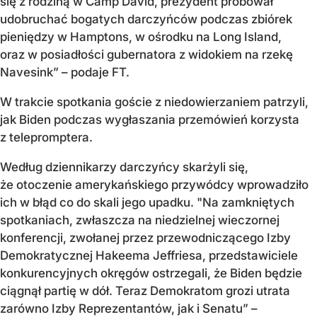
się z rodziną w Camp David, prezydent próbował
udobruchać bogatych darczyńców podczas zbiórek
pieniędzy w Hamptons, w ośrodku na Long Island,
oraz w posiadłości gubernatora z widokiem na rzekę
Navesink” – podaje FT.
W trakcie spotkania goście z niedowierzaniem patrzyli,
jak Biden podczas wygłaszania przemówień korzysta
z telepromptera.
Według dziennikarzy darczyńcy skarżyli się,
że otoczenie amerykańskiego przywódcy wprowadziło
ich w błąd co do skali jego upadku. "Na zamkniętych
spotkaniach, zwłaszcza na niedzielnej wieczornej
konferencji, zwołanej przez przewodniczącego Izby
Demokratycznej Hakeema Jeffriesa, przedstawiciele
konkurencyjnych okręgów ostrzegali, że Biden będzie
ciągnął partię w dół. Teraz Demokratom grozi utrata
zarówno Izby Reprezentantów, jak i Senatu” –