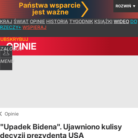
ROZWIŃ
▼
KRAJ
ŚWIAT
OPINIE
HISTORIA
TYGODNIK
KSIĄŻKI
WIDEO
DO
RZECZY+
WSPIERAJ
SUBSKRYBUJ
OPINIE
ZALOGUJ
MENU
Opinie
"Upadek Bidena". Ujawniono kulisy
decyzji prezydenta USA