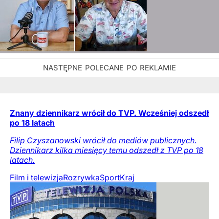
Znany dziennikarz wrócił do TVP. Wcześniej odszedł
po 18 latach
Filip Czyszanowski wrócił do mediów publicznych.
Dziennikarz kilka miesięcy temu odszedł z TVP po 18
latach.
Film i telewizja
Rozrywka
Sport
Kraj