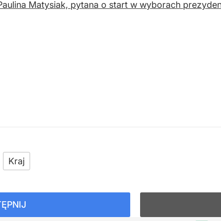
Paulina Matysiak, pytana o start w wyborach prezyden
Kraj
ĘPNIJ