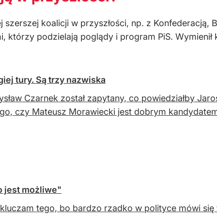
zerszej koalicji w przyszłości, np. z Konfederacją, B
, którzy podzielają poglądy i program PiS. Wymienił
ej tury. Są trzy nazwiska
sław Czarnek został zapytany, co powiedziałby Jar
 go, czy Mateusz Morawiecki jest dobrym kandydatem
 jest możliwe"
kluczam tego, bo bardzo rzadko w polityce mówi się 