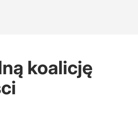
ną koalicję
ci