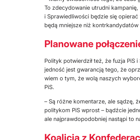
To zdecydowanie utrudni kampanię, 
i Sprawiedliwości będzie się opierać
będą mniejsze niż kontrkandydatów 
Planowane połączeni
Polityk potwierdził też, że fuzja PiS
jedność jest gwarancją tego, że oprz
wiem o tym, że wolą naszych wyborcó
PiS.
– Są różne komentarze, ale sądzę, ż
politykom PiS wprost – bądźcie jedno
ale najprawdopodobniej nastąpi to 
Koalicja z Konfederac