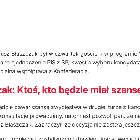
iusz Błaszczak był w czwartek gościem w programie 
ne zjednoczenie PiS z SP, kwestia wyboru kandydata
jalna współpraca z Konfederacją.
ak: Ktoś, kto będzie miał szanse
ędzie dawał szansę zwycięstwa w drugiej turze z kand
nsultacje prowadzimy, natomiast pozwoli pan, że na
z Błaszczak. Zaznaczył, że decyzja nie została jeszcz
goni, ponieważ
zostaliśmy pozbawieni finansowania
pr