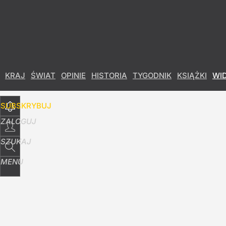
Udostępnij
4
Skomentuj
KRAJ
ŚWIAT
OPINIE
HISTORIA
TYGODNIK
KSIĄŻKI
WI
SUBSKRYBUJ
ZALOGUJ
SZUKAJ
MENU