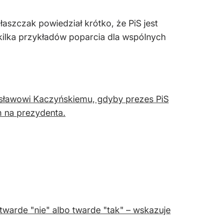
łaszczak powiedział krótko, że PiS jest
 kilka przykładów poparcia dla wspólnych
osławowi Kaczyńskiemu, gdyby prezes PiS
 na prezydenta.
twarde "nie" albo twarde "tak" – wskazuje