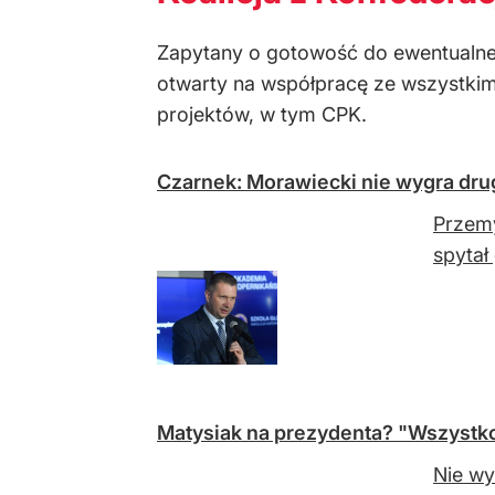
Zapytany o gotowość do ewentualnej s
otwarty na współpracę ze wszystkimi
projektów, w tym CPK.
Czarnek: Morawiecki nie wygra drugi
Przemy
spytał
Matysiak na prezydenta? "Wszystko
Nie wy