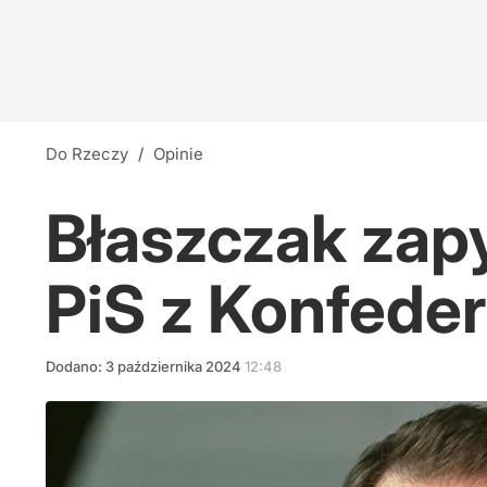
Do Rzeczy
/
Opinie
Błaszczak zapy
PiS z Konfeder
Dodano:
3
października
2024
12:48