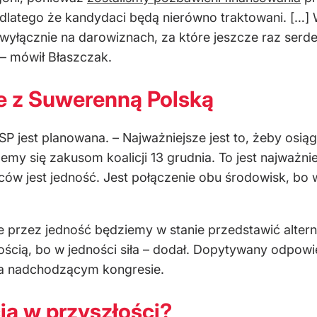
dlatego że kandydaci będą nierówno traktowani. […]
 wyłącznie na darowiznach, za które jeszcze raz serdec
– mówił Błaszczak.
e z Suwerenną Polską
 i SP jest planowana. – Najważniejsze jest to, żeby osi
emy się zakusom koalicji 13 grudnia. To jest najważni
w jest jedność. Jest połączenie obu środowisk, bo w 
e przez jedność będziemy w stanie przedstawić altern
ścią, bo w jedności siła – dodał. Dopytywany odpowied
na nadchodzącym kongresie.
ją w przyszłości?