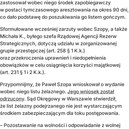
zastosował wobec niego środek zapobiegawczy
w postaci tymczasowego aresztowania na okres 90 dni,
co dało podstawę do poszukiwania go listem gończym.
Sformułowane wcześniej zarzuty wobec Szopy, a także
Michała K., byłego szefa Rządowej Agencji Rezerw
Strategicznych, dotyczą udziału w zorganizowanej
grupie przestępczej (art. 258 § 1 K.k.)
oraz przekroczenia uprawnień i niedopełnienia
obowiązków w celu osiągnięcia korzyści majątkowej
(art. 231 § 1 i 2 K.k.).
Przypomnijmy, że Paweł Szopa wnioskował o wydanie
wobec niego listu żelaznego.
Jego wniosek został
odrzucony
. Sąd Okręgowy w Warszawie stwierdził,
że list żelazny podejrzanego nie jest wystarczającym
środkiem zabezpieczającym dla toku postępowania.
– Pozostawanie na wolności i odpowiadanie z wolnej