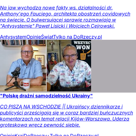
Na jaw wychodzą nowe fakty ws. działalności dr.
Anthony'ego Fauciego, architekta obostrzeń covidowych
na świecie. O bulwersującej sprawie rozmawiają w
"Antysystemie" Paweł Lisicki i Wojciech Cejrowski.
Antysystem
Opinie
Świat
Tylko na DoRzeczy.pl
"Polskę drażni samodzielność Ukrainy"
CO PISZĄ NA WSCHODZIE || Ukraińscy dziennikarze i
publicyści prześcigają się w coraz bardziej buńczucznych
komentarzach na temat relacji Kijów-Warszawa. Uderza
groteskowa wręcz pewność siebie.
Opinie
Kraj
DoRzeczy+
Tylko na DoRzeczy.pl