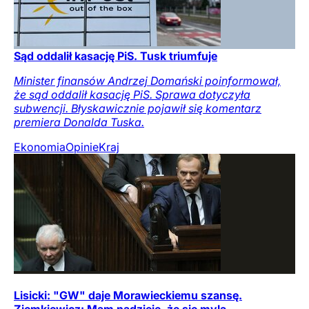
Sąd oddalił kasację PiS. Tusk triumfuje
Minister finansów Andrzej Domański poinformował,
że sąd oddalił kasację PiS. Sprawa dotyczyła
subwencji. Błyskawicznie pojawił się komentarz
premiera Donalda Tuska.
Ekonomia
Opinie
Kraj
Lisicki: "GW" daje Morawieckiemu szansę.
Ziemkiewicz: Mam nadzieję, że się mylą