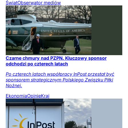
Świat
Obserwator mediów
Czarne chmury nad PZPN. Kluczowy sponsor
odchodzi po czterech latach
Po czterech latach współpracy InPost przestał być
sponsorem strategicznym Polskiego Związku Piłki
Nożnej.
Ekonomia
Opinie
Kraj