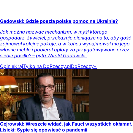
Gadowski: Gdzie poszła polska pomoc na Ukrainie?
Jak można nazwać mechanizm, w myśl którego
gospodarz, żywiciel, przekazuje pieniądze na to, aby gość
zajmował kolejne pokoje, a w końcu wynajmował mu jego
własne meble i pobierał opłaty za przygotowywane przez
siebie posiłki? – pyta Witold Gadowski.
Opinie
Kraj
Tylko na DoRzeczy.pl
DoRzeczy+
Cejrowski: Wreszcie widać, jak Fauci wszystkich okłamał.
Lisicki: Sypie się opowieść o pandemii