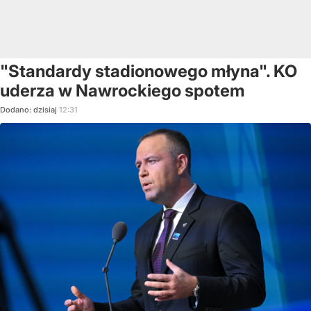
"Standardy stadionowego młyna". KO
uderza w Nawrockiego spotem
Dodano:
dzisiaj
12:31