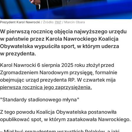
Prezydent Karol Nawrocki
/ Źródło:
PAP
/
Marcin Obara
W pierwszą rocznicę objęcia najwyższego urzędu
w państwie przez Karola Nawrockiego Koalicja
Obywatelska wypuściła sport, w którym uderza
w prezydenta.
Karol Nawrocki 6 sierpnia 2025 roku złożył przed
Zgromadzeniem Narodowym przysięgę, formalnie
obejmując urząd prezydenta RP. W czwartek mija
pierwsza rocznica jego zaprzysiężenia.
"Standardy stadionowego młyna"
Z tego powodu Koalicja Obywatelska postanowiła
opublikować spot, w którym zaatakowała Nawrockiego.
– Miał być prezydentem wszystkich Polaków, a jaki