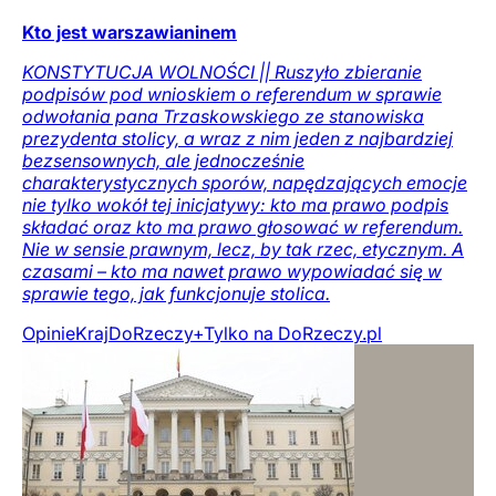
Kto jest warszawianinem
KONSTYTUCJA WOLNOŚCI || Ruszyło zbieranie
podpisów pod wnioskiem o referendum w sprawie
odwołania pana Trzaskowskiego ze stanowiska
prezydenta stolicy, a wraz z nim jeden z najbardziej
bezsensownych, ale jednocześnie
charakterystycznych sporów, napędzających emocje
nie tylko wokół tej inicjatywy: kto ma prawo podpis
składać oraz kto ma prawo głosować w referendum.
Nie w sensie prawnym, lecz, by tak rzec, etycznym. A
czasami – kto ma nawet prawo wypowiadać się w
sprawie tego, jak funkcjonuje stolica.
Opinie
Kraj
DoRzeczy+
Tylko na DoRzeczy.pl