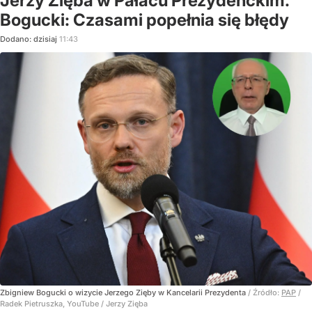
Jerzy Zięba w Pałacu Prezydenckim.
Bogucki: Czasami popełnia się błędy
Dodano:
dzisiaj
11:43
Zbigniew Bogucki o wizycie Jerzego Zięby w Kancelarii Prezydenta
/ Źródło:
PAP
/
Radek Pietruszka, YouTube / Jerzy Zięba