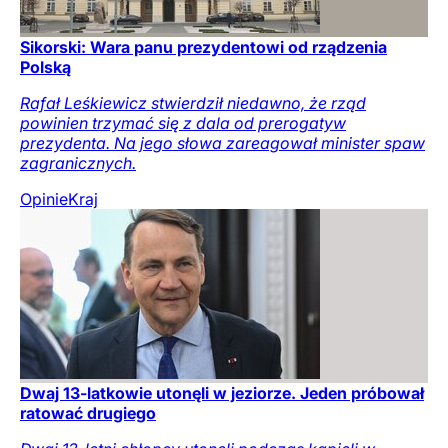
Sikorski: Wara panu prezydentowi od rządzenia
Polską
Rafał Leśkiewicz stwierdził niedawno, że rząd
powinien trzymać się z dala od prerogatyw
prezydenta. Na jego słowa zareagował minister spaw
zagranicznych.
Opinie
Kraj
Dwaj 13-latkowie utonęli w jeziorze. Jeden próbował
ratować drugiego