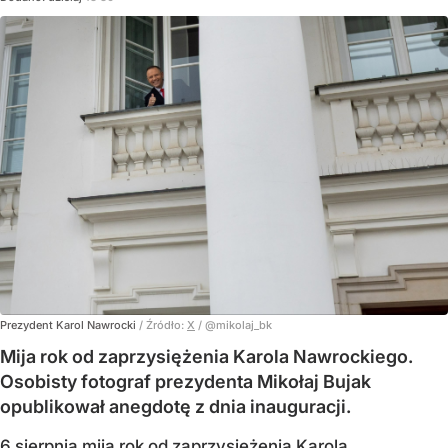
Prezydent Karol Nawrocki
/ Źródło:
X
/
@mikolaj_bk
Mija rok od zaprzysiężenia Karola Nawrockiego.
Osobisty fotograf prezydenta Mikołaj Bujak
opublikował anegdotę z dnia inauguracji.
6 sierpnia mija rok od zaprzysiężenia Karola