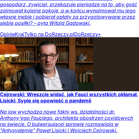
gospodarz, żywiciel, przekazuje pieniądze na to, aby gość
zajmował kolejne pokoje, a w końcu wynajmował mu jego
własne meble i pobierał opłaty za przygotowywane przez
siebie posiłki? – pyta Witold Gadowski.
Opinie
Kraj
Tylko na DoRzeczy.pl
DoRzeczy+
Cejrowski: Wreszcie widać, jak Fauci wszystkich okłamał.
Lisicki: Sypie się opowieść o pandemii
Na jaw wychodzą nowe fakty ws. działalności dr.
Anthony'ego Fauciego, architekta obostrzeń covidowych
na świecie. O bulwersującej sprawie rozmawiają w
"Antysystemie" Paweł Lisicki i Wojciech Cejrowski.