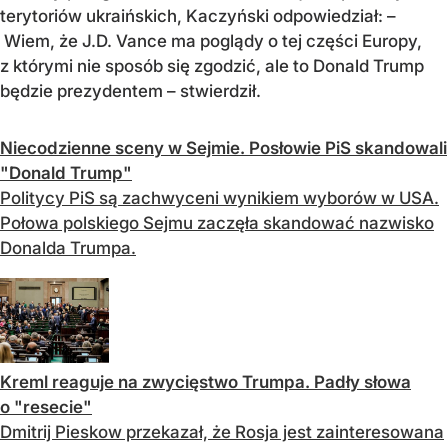
terytoriów ukraińskich, Kaczyński odpowiedział: –
Wiem, że J.D. Vance ma poglądy o tej części Europy,
z którymi nie sposób się zgodzić, ale to Donald Trump
będzie prezydentem – stwierdził.
Niecodzienne sceny w Sejmie. Posłowie PiS skandowali
"Donald Trump"
Politycy PiS są zachwyceni wynikiem wyborów w USA.
Połowa polskiego Sejmu zaczęła skandować nazwisko
Donalda Trumpa.
Kreml reaguje na zwycięstwo Trumpa. Padły słowa
o "resecie"
Dmitrij Pieskow przekazał, że Rosja jest zainteresowana