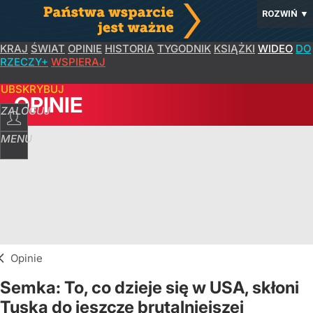
ROZWIŃ
▼
KRAJ
ŚWIAT
OPINIE
HISTORIA
TYGODNIK
KSIĄŻKI
WIDEO
DO
RZECZY+
WSPIERAJ
SUBSKRYBUJ
OPINIE
ZALOGUJ
MENU
Opinie
Semka: To, co dzieje się w USA, skłoni
Tuska do jeszcze brutalniejszej