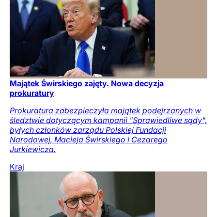
Majątek Świrskiego zajęty. Nowa decyzja
prokuratury
Prokuratura zabezpieczyła majątek podejrzanych w
śledztwie dotyczącym kampanii "Sprawiedliwe sądy",
byłych członków zarządu Polskiej Fundacji
Narodowej, Macieja Świrskiego i Cezarego
Jurkiewicza.
Kraj