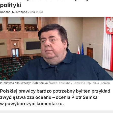
polityki
Dodano:
6
listopada
2024
14:03
Publicysta "Do Rzeczy" Piotr Semka
Źródło:
YouTube
/
Telewizja Republika , screen
Polskiej prawicy bardzo potrzebny był ten przykład
zwycięstwa zza oceanu – ocenia Piotr Semka
w powyborczym komentarzu.