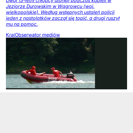
Dwaj 13-letni chłopcy utonęli podczas kąpieli w
Jeziorze Durowskim w Wągrowcu (woj.
wielkopolskie). Według wstępnych ustaleń policji
jeden z nastolatków zaczął się topić, a drugi ruszył
mu na pomoc.
Kraj
Obserwator mediów