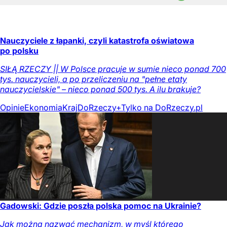
Nauczyciele z łapanki, czyli katastrofa oświatowa
po polsku
SIŁĄ RZECZY || W Polsce pracuje w sumie nieco ponad 700
tys. nauczycieli, a po przeliczeniu na "pełne etaty
nauczycielskie" – nieco ponad 500 tys. A ilu brakuje?
Opinie
Ekonomia
Kraj
DoRzeczy+
Tylko na DoRzeczy.pl
Gadowski: Gdzie poszła polska pomoc na Ukrainie?
Jak można nazwać mechanizm, w myśl którego