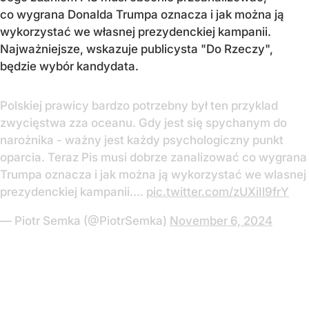
co wygrana Donalda Trumpa oznacza i jak można ją
wykorzystać we własnej prezydenckiej kampanii.
Najważniejsze, wskazuje publicysta "Do Rzeczy",
będzie wybór kandydata.
Polskiej prawicy bardzo potrzebny był ten przyklad
zwycięstwa zza oceanu. Gdy jest się spychanym do
narożnika - ważny jest każdy psychologiczny punkt
oparcia. Teraz Pis musi dobrze zanalizować co wygrana
Trumpa oznacza i jak można ją wykorzystać we wlasnej
prezydenckiej kampanii.…
pic.twitter.com/zUXiIl9frY
— Piotr Semka (@PiotrSemka)
November 6, 2024