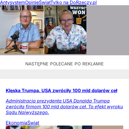
Antysystem
Opinie
Świat
Tylko na DoRzeczy.pl
Klęska Trumpa. USA zwróciły 100 mld dolarów ceł
Administracja prezydenta USA Donalda Trumpa
zwróciła firmom 100 mld dolarów ceł. To efekt wyroku
Sądu Najwyższego.
Ekonomia
Świat