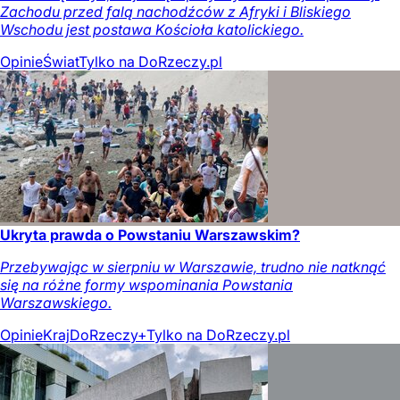
Zachodu przed falą nachodźców z Afryki i Bliskiego
Wschodu jest postawa Kościoła katolickiego.
Opinie
Świat
Tylko na DoRzeczy.pl
Ukryta prawda o Powstaniu Warszawskim?
Przebywając w sierpniu w Warszawie, trudno nie natknąć
się na różne formy wspominania Powstania
Warszawskiego.
Opinie
Kraj
DoRzeczy+
Tylko na DoRzeczy.pl