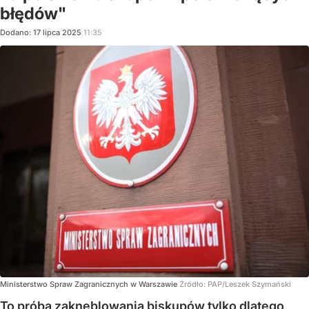
błędów"
Dodano:
17
lipca
2025
11:35
Ministerstwo Spraw Zagranicznych w Warszawie
Źródło:
PAP/Leszek Szymański
To próba zakneblowania biskupów tylko dlatego,