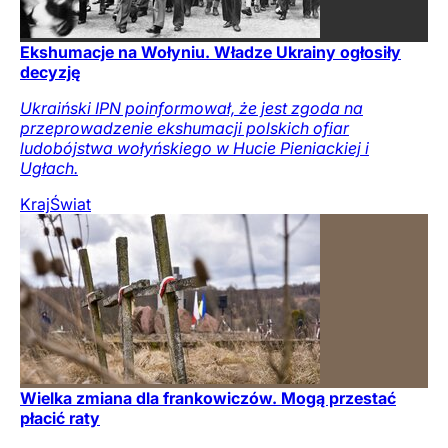
Ekshumacje na Wołyniu. Władze Ukrainy ogłosiły
decyzję
Ukraiński IPN poinformował, że jest zgoda na
przeprowadzenie ekshumacji polskich ofiar
ludobójstwa wołyńskiego w Hucie Pieniackiej i
Ugłach.
Kraj
Świat
Wielka zmiana dla frankowiczów. Mogą przestać
płacić raty