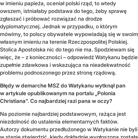
w imieniu papieża, oceniał polski rząd, to wtedy
owszem, istniałaby podstawa do tego, żeby sprawę
zgłaszać i próbować rozwiązać na drodze
dyplomatycznej. Jednak w przypadku, o którym
mówimy, to polscy obywatele wypowiadają się w swoim
własnym imieniu na terenie Rzeczpospolitej Polskiej.
Stolica Apostolska nic do tego nie ma. Spodziewam się
więc, że – z konieczności – odpowiedź Watykanu będzie
zupełnie zdawkowa i wskazująca na nieadekwatność
problemu podnoszonego przez stronę rządową.
Błędy w demarche MSZ do Watykanu wytknął pan
w artykule opublikowanym na portalu „Polonia
Christiana”. Co najbardziej razi pana w oczy?
Na poziomie najbardziej podstawowym, rażąca jest
niezdolność do ustalenia elementarnych faktów.
Autorzy dokumentu przedłużonego w Watykanie nie byli
w stanie stwierdzić, kiedy dokładnie wygłoszona została