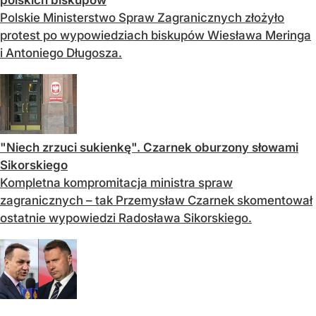
Polskie Ministerstwo Spraw Zagranicznych złożyło
protest po wypowiedziach biskupów Wiesława Meringa
i Antoniego Długosza.
"Niech zrzuci sukienkę". Czarnek oburzony słowami
Sikorskiego
Kompletna kompromitacja ministra spraw
zagranicznych – tak Przemysław Czarnek skomentował
ostatnie wypowiedzi Radosława Sikorskiego.