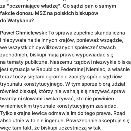
za "oczerniające władzę". Co sądzi pan o samym
fakcie donosu MSZ na polskich biskupów
do Watykanu?
Paweł Chmielewski:
To sprawa zupełnie skandaliczna
i niebywała na tle innych krajów, ponieważ wszędzie,
we wszystkich cywilizowanych społeczeństwach
zachodnich, biskupi mają prawo wypowiadać się
na tematy publiczne. Naszemu rządowi niezwykle bliska
jest sytuacja w Republice Federalnej Niemiec, a właśnie
teraz toczy się tam ogromnie zacięty spór o sędziów
trybunału konstytucyjnego. W tym sporze biorą udział
również biskupi, którzy nie wahają się nazywać spraw
twardymi słowami i wskazywać, kto nie powinien
w niemieckim trybunale konstytucyjnym zasiadać.
Tylko skrajna lewica odmawia im do tego prawa. Rząd
absolutnie w to nie ingeruje. Powszechnie akceptuje się
więc tam fakt, że biskupi uczestniczą w tak