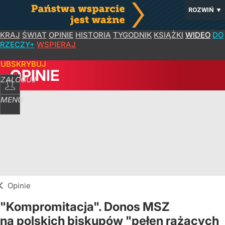
ROZWIŃ
▼
KRAJ
ŚWIAT
OPINIE
HISTORIA
TYGODNIK
KSIĄŻKI
WIDEO
DO
RZECZY+
WSPIERAJ
SUBSKRYBUJ
OPINIE
ZALOGUJ
MENU
Opinie
"Kompromitacja". Donos MSZ
na polskich biskupów "pełen rażących