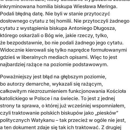
inkryminowana homilia biskupa Wiesława Meringa.
Podali błędną datę. Nie byli w stanie przytoczyć
dosłownego cytatu z tej homilii. Nie przytoczyli żadnego
cytatu z wystąpienia biskupa Antoniego Długosza,
którego oskarżali o Bóg wie, jakie rzeczy, tylko,
że bezpodstawnie, bo nie podali żadnego jego cytatu.
Widocznie kierowali się tylko naprędce formułowanymi
gdzieś w liberalnych mediach opisami. Więc to jest
najbardziej rażące na poziomie podstawowym.
Poważniejszy jest błąd na głębszym poziomie,
bo autorzy demarche, wykazali się rażącym,
całkowitym niezrozumieniem funkcjonowania Kościoła
katolickiego w Polsce i na świecie. To jest z jednej
strony ta sprawa, o której już wcześniej wspomniałem,
czyli traktowanie polskich biskupów jako „piesków”
politycznych Watykanu – tak przecież w ogóle nie jest,
a ten dokument zdaje się tak ich traktować. Z drugiej