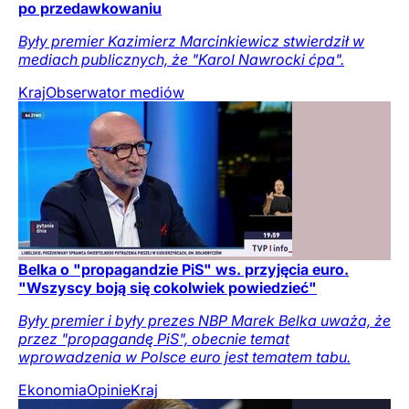
po przedawkowaniu
Były premier Kazimierz Marcinkiewicz stwierdził w
mediach publicznych, że "Karol Nawrocki ćpa".
Kraj
Obserwator mediów
Belka o "propagandzie PiS" ws. przyjęcia euro.
"Wszyscy boją się cokolwiek powiedzieć"
Były premier i były prezes NBP Marek Belka uważa, że
przez "propagandę PiS", obecnie temat
wprowadzenia w Polsce euro jest tematem tabu.
Ekonomia
Opinie
Kraj