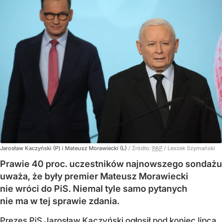
Jarosław Kaczyński (P) i Mateusz Morawiecki (L)
/ Źródło:
PAP
/
Leszek Szymański
Prawie 40 proc. uczestników najnowszego sondażu
uważa, że były premier Mateusz Morawiecki
nie wróci do PiS. Niemal tyle samo pytanych
nie ma w tej sprawie zdania.
Prezes PiS Jarosław Kaczyński ogłosił pod koniec lipca,