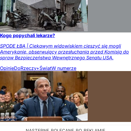
Kogo popychali lekarze?
SPODE ŁBA | Ciekawym widowiskiem cieszyć się mogli
Amerykanie, obserwujący przesłuchania przed Komisją do
spraw Bezpieczeństwa Wewnętrznego Senatu USA.
Opinie
DoRzeczy+
Świat
W numerze