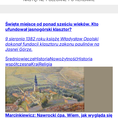
Święte miejsce od ponad sześciu wieków. Kto
ufundował jasnogórski klasztor?
9 sierpnia 1382 roku książę Władysław Opolski
dokonał fundacji klasztoru zakonu paulinów na
Jasnej Górze.
Średniowiecze
Historia
Nowożytność
Historia
współczesna
Kraj
Religia
Marcinkiewicz: Nawrocki ćpa. Wiem, jak wygląda się