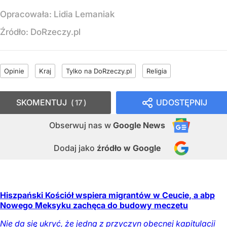
Opracowała:
Lidia Lemaniak
Źródło:
DoRzeczy.pl
Opinie
Kraj
Tylko na DoRzeczy.pl
Religia
SKOMENTUJ
UDOSTĘPNIJ
17
Obserwuj nas
w
Google News
Dodaj jako
źródło w Google
Hiszpański Kościół wspiera migrantów w Ceucie, a abp
Nowego Meksyku zachęca do budowy meczetu
Nie da się ukryć, że jedną z przyczyn obecnej kapitulacji