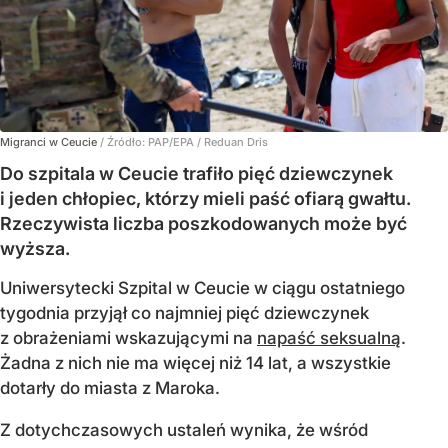
Migranci w Ceucie
/ Źródło:
PAP/EPA
/
Reduan Dris
Do szpitala w Ceucie trafiło pięć dziewczynek
i jeden chłopiec, którzy mieli paść ofiarą gwałtu.
Rzeczywista liczba poszkodowanych może być
wyższa.
Uniwersytecki Szpital w Ceucie w ciągu ostatniego
tygodnia przyjął co najmniej pięć dziewczynek
z obrażeniami wskazującymi na
napaść seksualną
.
Żadna z nich nie ma więcej niż 14 lat, a wszystkie
dotarły do miasta z Maroka.
Z dotychczasowych ustaleń wynika, że wśród