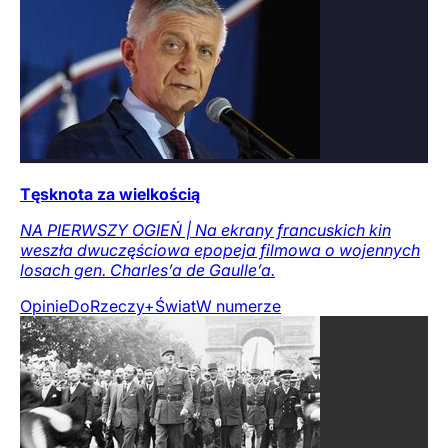
Tęsknota za wielkością
NA PIERWSZY OGIEŃ | Na ekrany francuskich kin
weszła dwuczęściowa epopeja filmowa o wojennych
losach gen. Charles’a de Gaulle’a.
Opinie
DoRzeczy+
Świat
W numerze