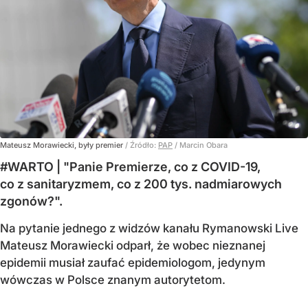
Mateusz Morawiecki, były premier
/ Źródło:
PAP
/
Marcin Obara
#WARTO | "Panie Premierze, co z COVID-19,
co z sanitaryzmem, co z 200 tys. nadmiarowych
zgonów?".
Na pytanie jednego z widzów kanału Rymanowski Live
Mateusz Morawiecki odparł, że wobec nieznanej
epidemii musiał zaufać epidemiologom, jedynym
wówczas w Polsce znanym autorytetom.